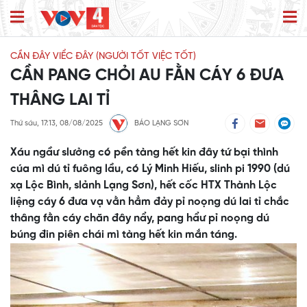
CẦN ĐÂY VIỂC ĐÂY (NGƯỜI TỐT VIỆC TỐT)
CẦN PANG CHỎI AU FẰN CÁY 6 ĐƯA
THÂNG LAI TỈ
Thứ sáu, 17:13, 08/08/2025
BÁO LẠNG SƠN
Xáu ngầư slưởng có pền tàng hết kin đây tứ bại thình
cúa mì dú tỉ fuông lầu, có Lý Minh Hiếu, slinh pi 1990 (dú
xạ Lộc Bình, slảnh Lạng Sơn), hết cốc HTX Thành Lộc
liệng cáy 6 đưa vạ vằn hẳm đảy pỉ noọng dú lai tỉ chắc
thâng fằn cáy chăn đây nẩy, pang hẩư pỉ noọng dú
búng đin piên chái mì tàng hết kin mắn táng.