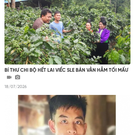
BÍ THƯ CHI BỘ HẾT LAI VIỂC SLE BẢN VẰN HẲM TỐI MẤƯ
18/07/2026