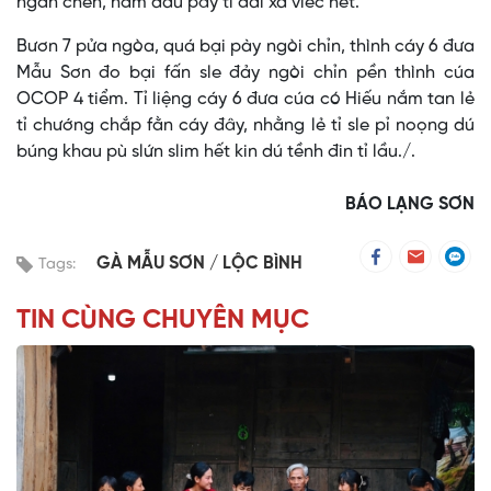
ngần chèn, nắm dau pây tỉ đai xa viểc hết.
Bươn 7 pửa ngòa, quá bại pày ngòi chỉn, thình cáy 6 đưa
Mẫu Sơn đo bại fấn sle đảy ngòi chỉn pền thình cúa
OCOP 4 tiểm. Tỉ liệng cáy 6 đưa cúa có Hiếu nắm tan lẻ
tỉ chướng chắp fằn cáy đây, nhằng lẻ tỉ sle pỉ noọng dú
búng khau pù slứn slim hết kin dú tềnh đin tỉ lầu./.
BÁO LẠNG SƠN
GÀ MẪU SƠN
LỘC BÌNH
Tags:
TIN CÙNG CHUYÊN MỤC