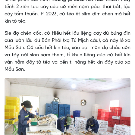
tềnh 2 xiên tua cáy cúa có mẻn nặm pảo, thai bắt, lậu
cáy tốm thuổn. Pi 2023, có tẻo ết slim dim chèn mà hết
kin tò tẻo.
Sle đợ chèn cốc, có Hiếu hết lậu liệng cáy dú búng đin
cúa lườn lầu dú Bản Phải (xạ Tú Mịch cáu), cà này lẻ xạ
Mẫu Sơn. Có cốc hết kin tẻo, xáu bại mòn đạ chắc cón
vạ tảy nải slon xam them, tỉ khun liệng cúa có hết kin
vằn hẳm đây tò tẻo vạ pền tỉ nâng hết kin đây cúa xạ
Mẫu Sơn.