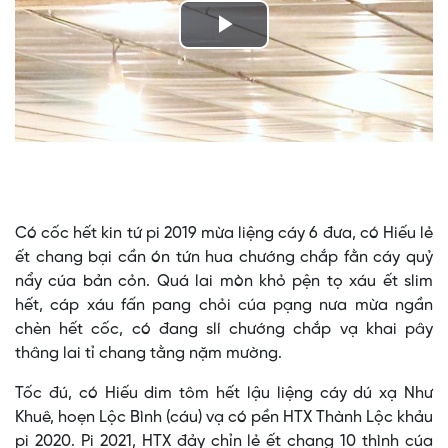
Play
Video
Có cốc hết kin tứ pi 2019 mừa liệng cáy 6 đưa, có Hiếu lẻ
ết chang bại cần ón tứn hua chướng chắp fằn cáy quỷ
nẩy cúa bản cỏn. Quá lai mòn khỏ pện tọ xáu ết slim
hết, cáp xáu fấn pang chỏi cúa pạng nưa mừa ngần
chèn hết cốc, có đang slí chướng chắp vạ khai pây
thâng lai tỉ chang tằng nặm mường.
Tốc đú, có Hiếu dim tôm hết lậu liệng cáy dú xạ Như
Khuê, hoẹn Lộc Bình (cáu) vạ có pền HTX Thành Lộc khảu
pi 2020. Pi 2021, HTX đảy chỉn lẻ ết chang 10 thình cúa