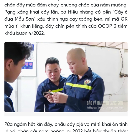
chăn đây mừa đăm chay, chượng chảo cúa nặm mường.
Pạng xảng khai cáy fằn, có Hiếu nhằng có pền “Cáy 6
đưa Mẫu Sơn” xáu thình nựa cáy toỏng ben, mì mã QR
mừa tỉ khun liệng, đảy chỉn pền thình cúa OCOP 3 tiểm
khảu bươn 4/2022.
Pửa ngám hết kin đây, phấu cáy pjẻ vạ mì tỉ khai ỏn tỉnh
lẻ xá phân cải nặm noòng pi 2022 hết hẩư thuổn thảy