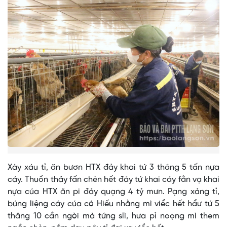
Xày xáu tỉ, ăn bươn HTX đảy khai tứ 3 thâng 5 tấn nựa
cáy. Thuổn thảy fấn chèn hết đảy tứ khai cáy fằn vạ khai
nựa cúa HTX ăn pi đảy quạng 4 tỷ mưn. Pạng xảng tỉ,
búng liệng cáy cúa có Hiếu nhằng mì viểc hết hẩư tứ 5
thâng 10 cần ngòi mà tứng slì, hưa pỉ noọng mì them