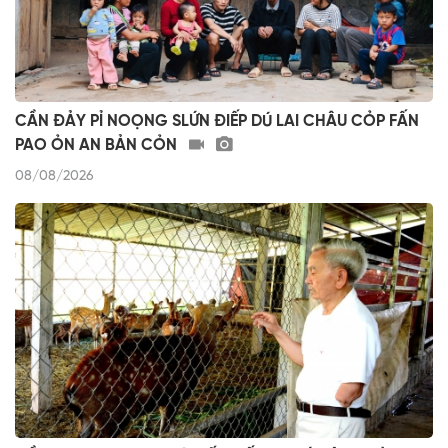
CẦN ĐẢY PỈ NOỌNG SLỨN ĐIẾP DÚ LAI CHÂU CỎP FẤN
PAO ỎN AN BẢN CỎN
08/08/2026