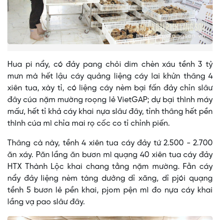
Hua pi nẩy, có đảy pang chỏi dim chèn xáu tềnh 3 tỷ
mưn mà hết lậu cáy quảng liệng cáy lai khửn thâng 4
xiên tua, xày tỉ, có liệng cáy nèm bại fấn đảy chỉn slâư
đây cúa nặm mường roọng lẻ VietGAP; dự bại thình máy
mấư, hết tỉ khả cáy khai nựa slâư đây, tỉnh thâng hết pền
thình cúa mì chỉa mai rọ cốc co tỉ chỉnh piến.
Thâng cà này, tềnh 4 xiên tua cáy đảy tứ 2.500 - 2.700
ăn xáy. Păn lầng ăn bươn mì quạng 40 xiên tua cáy đảy
HTX Thành Lộc khai chang tằng nặm mường. Fằn cáy
nẩy đảy liệng nèm tàng dưởng dỉ xăng, dỉ pjói quạng
tềnh 5 bươn lẻ pền khai, pjom pện mì đo nựa cáy khai
lầng vạ pao slâư đây.