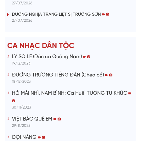
27/07/2026
i
DƯƠNG NGHỊA TRANG LIỆT SỊ TRƯỜNG SƠN
27/07/2026
d
e
CA NHẠC DÂN TỘC
o
LÝ SO LE (Dân ca Quảng Nam)
19/12/2023
ĐƯỜNG TRƯỜNG TIẾNG ĐÀN (Chèo cổ)
18/12/2023
HÒ MÁI NHÌ, NAM BÌNH; Ca Huế: TƯƠNG TƯ KHÚC
30/11/2023
VIỆT BẮC QUÊ EM
29/11/2023
ĐỢI NÀNG