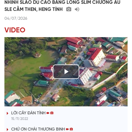
NHÌNH SLAO DÚ CAO BẰNG LỒNG SLIM CHƯỚNG AU
SLE CẰM THEN, HENG TÍNH
04/07/2026
VIDEO
P
l
TIẾNG TÍNH QUÊ HƯƠNG
a
LỜI CÂY ĐÀN TÍNH
y
15/11/2022
V
CHỨ ƠN CHÀI THƯƠNG BINH