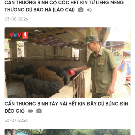
CẦN THƯƠNG BINH CÓ CỐC HẾT KIN TỨ LIỆNG MÈNG
THƯƠNG DÚ BẢO HÀ (LÀO CAI)
03/08/2026
CẦN THƯƠNG BINH TẢY NẢI HẾT KIN ĐÂY DÚ BÚNG ĐIN
ĐÈO GIÓ
30/07/2026