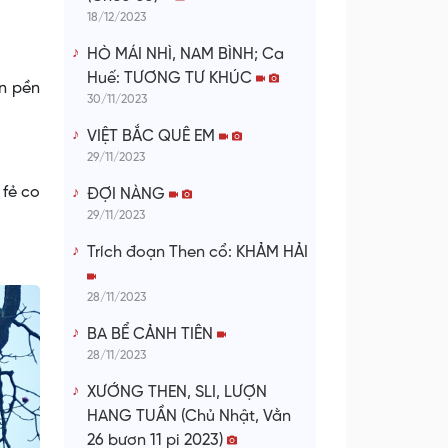
18/12/2023
HÒ MÁI NHÌ, NAM BÌNH; Ca
Huế: TƯƠNG TƯ KHÚC
n pền
30/11/2023
VIỆT BẮC QUÊ EM
29/11/2023
 fẻ co
ĐỢI NÀNG
29/11/2023
Trích đoạn Then cổ: KHẢM HẢI
28/11/2023
BA BỂ CẢNH TIÊN
28/11/2023
XƯỚNG THEN, SLI, LƯỢN
HANG TUẦN (Chủ Nhật, Vằn
26 bươn 11 pi 2023)