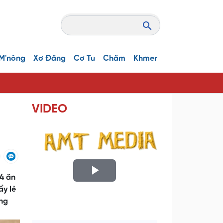
M'nông
Xơ Đăng
Cơ Tu
Chăm
Khmer
VIDEO
 4 ăn
P
ẩy lẻ
l
ảng