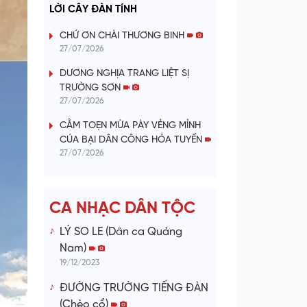
a
LỜI CÂY ĐÀN TÍNH
y
CHỨ ƠN CHÀI THƯƠNG BINH
27/07/2026
V
DƯƠNG NGHỊA TRANG LIỆT SỊ
TRƯỜNG SƠN
i
27/07/2026
d
CẰM TOẸN MỪA PÀY VẺNG MỈNH
CÚA BẠI DÂN CÔNG HỎA TUYẾN
e
27/07/2026
o
CA NHẠC DÂN TỘC
LÝ SO LE (Dân ca Quảng
Nam)
19/12/2023
ĐƯỜNG TRƯỜNG TIẾNG ĐÀN
(Chèo cổ)