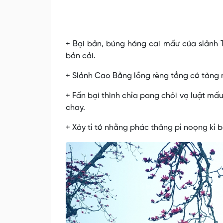
+ Bại bản, búng háng cai mấư cúa slảnh
bản cải.
+ Slảnh Cao Bằng lồng rèng tẳng có tàng 
+ Fấn bại thình chỉa pang chỏi vạ luật mấ
chay.
+ Xày tỉ tó nhằng phác thâng pỉ noọng kỉ bà