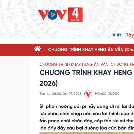
Việt
Tày
CHƯƠNG TRÌNH KHAY HENG ĂN VẰN (Chươ
CHƯƠNG TRÌNH KHAY HENG ĂN VẰN (CHƯƠNG TR
CHƯƠNG TRÌNH KHAY HENG TÀ
2026)
Thứ hai, 08:00, 06/07/2026
HOÀNG CƯỜNG
Slì phân noòng cải pi nẩy đang slí mì lai
lừa cháu chỏi chập nản xáu lai thình cúa 
fấn pang chỏi chăn đây, cỏp fấn sle mì t
làn đảy đây xáu bại dưởng lóa cúa bân đin