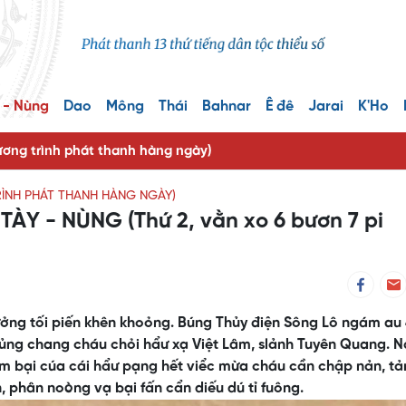
 - Nùng
Dao
Mông
Thái
Bahnar
Ê đê
Jarai
K'Ho
ng trình phát thanh hàng ngày)
ÌNH PHÁT THANH HÀNG NGÀY)
Y - NÙNG (Thứ 2, vằn xo 6 bươn 7 pi
 dưởng tối piến khên khoỏng. Búng Thủy điện Sông Lô ngám au
dủng chang cháu chỏi hẩư xạ Việt Lâm, slảnh Tuyên Quang. N
hem bại cúa cái hẩư pạng hết viểc mừa cháu cần chập nản, t
, phân noòng vạ bại fấn cẩn diếu dú tỉ fuông.