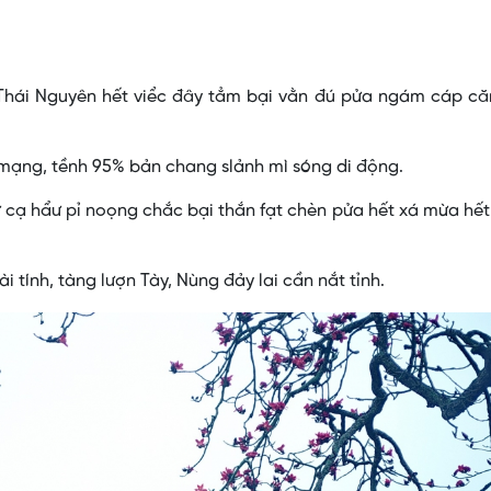
 Thái Nguyên hết viểc đây tẳm bại vằn đú pửa ngám cáp că
mạng, tềnh 95% bản chang slảnh mì sóng di động.
ư cạ hẩư pỉ noọng chắc bại thắn fạt chèn pửa hết xá mừa hết
i tính, tàng lượn Tày, Nùng đảy lai cần nắt tỉnh.