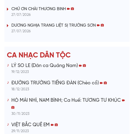
V
CHỨ ƠN CHÀI THƯƠNG BINH
27/07/2026
i
DƯƠNG NGHỊA TRANG LIỆT SỊ TRƯỜNG SƠN
27/07/2026
d
e
CA NHẠC DÂN TỘC
o
LÝ SO LE (Dân ca Quảng Nam)
19/12/2023
ĐƯỜNG TRƯỜNG TIẾNG ĐÀN (Chèo cổ)
18/12/2023
HÒ MÁI NHÌ, NAM BÌNH; Ca Huế: TƯƠNG TƯ KHÚC
30/11/2023
VIỆT BẮC QUÊ EM
29/11/2023