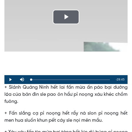
Play
Video
Remaining
-29:45
Loaded
:
Progress
:
Play
Mute
0%
0%
+ Slảnh Quảng Ninh hết lai fấn mừa ấn páo bại dưởng
Time
lóa cúa bân đin sle pao ỏn hẩư pỉ noọng xáu khéc chồm
fuông.
+ Fấn slắng cạ pỉ noọng hết rẩy nà slon pỉ noọng hết
men hua sluốn khun pết cáy sle nọi mẻn mầu.