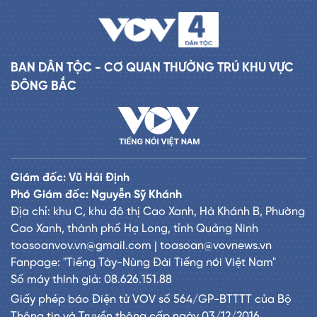
BAN DÂN TỘC - CƠ QUAN THƯỜNG TRÚ KHU VỰC
ĐÔNG BẮC
Giám đốc: Vũ Hải Định
Phó Giám đốc: Nguyễn Sỹ Khánh
Địa chỉ: khu C, khu đô thị Cao Xanh, Hà Khánh B, Phường
Cao Xanh, thành phố Hạ Long, tỉnh Quảng Ninh
toasoanvov.vn@gmail.com | toasoan@vovnews.vn
Fanpage: "Tiếng Tày-Nùng Đài Tiếng nói Việt Nam"
Số máy thính giả: 08.626.151.88
Giấy phép báo Điện tử VOV số 564/GP-BTTTT của Bộ
Thông tin và Truyền thông cấp ngày 03/12/2016