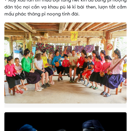
+ Xày xáu fấn tin mừa bại tàng hết kin dú búng pỉ noọng
dân tộc nọi cần vạ khau pù lẻ kỉ bài then, lượn tẳt cằm
mấư phác thâng pỉ noọng tỉnh đài.