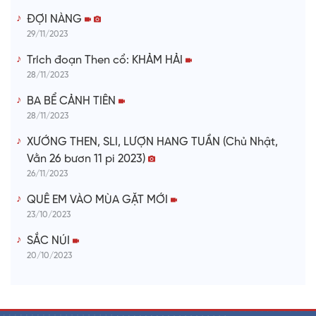
ĐỢI NÀNG
29/11/2023
Trích đoạn Then cổ: KHẢM HẢI
28/11/2023
BA BỂ CẢNH TIÊN
28/11/2023
XƯỚNG THEN, SLI, LƯỢN HANG TUẦN (Chủ Nhật,
Vằn 26 bươn 11 pi 2023)
26/11/2023
QUÊ EM VÀO MÙA GẶT MỚI
23/10/2023
SẮC NÚI
20/10/2023