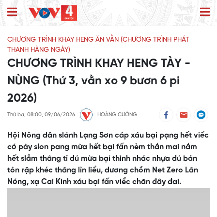
CHƯƠNG TRÌNH KHAY HENG ĂN VẰN (CHƯƠNG TRÌNH PHÁT
THANH HÀNG NGÀY)
CHƯƠNG TRÌNH KHAY HENG TÀY -
NÙNG (Thứ 3, vằn xo 9 bươn 6 pi
2026)
Thứ ba, 08:00, 09/06/2026
HOÀNG CƯỜNG
Hội Nông dân slảnh Lạng Sơn cáp xáu bại pạng hết viểc
có pày slon pang mừa hết bại fấn nèm thắn mai nắm
hết slẳm thâng tỉ dú mừa bại thình nhác nhựa dú bản
tỏn rặp khéc thâng lỉn liểu, dương chồm Net Zero Lân
Nóng, xạ Cai Kinh xáu bại fấn viểc chăn đây đai.