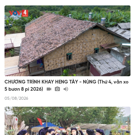
CHƯƠNG TRÌNH KHAY HENG TÀY - NÙNG (Thứ 4, vằn xo
5 bươn 8 pi 2026)
05/08/2026