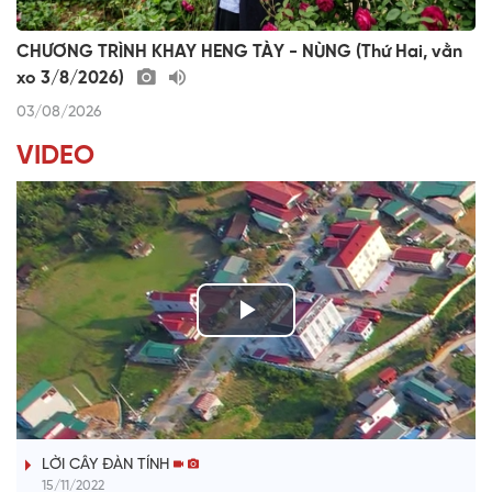
CHƯƠNG TRÌNH KHAY HENG TÀY - NÙNG (Thứ Hai, vằn
xo 3/8/2026)
03/08/2026
VIDEO
P
l
TIẾNG TÍNH QUÊ HƯƠNG
a
LỜI CÂY ĐÀN TÍNH
y
15/11/2022