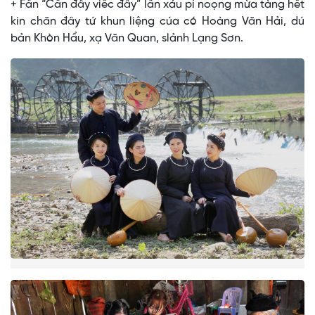
+ Fấn “Cần đây viểc đây” lẩn xáu pỉ noọng mừa tàng hết
kin chăn đây tứ khun liệng cúa có Hoàng Văn Hải, dú
bản Khòn Hẩu, xạ Văn Quan, slảnh Lạng Sơn.