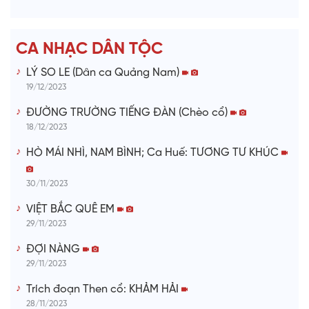
e
CA NHẠC DÂN TỘC
o
LÝ SO LE (Dân ca Quảng Nam)
19/12/2023
ĐƯỜNG TRƯỜNG TIẾNG ĐÀN (Chèo cổ)
18/12/2023
HÒ MÁI NHÌ, NAM BÌNH; Ca Huế: TƯƠNG TƯ KHÚC
30/11/2023
VIỆT BẮC QUÊ EM
29/11/2023
ĐỢI NÀNG
29/11/2023
Trích đoạn Then cổ: KHẢM HẢI
28/11/2023