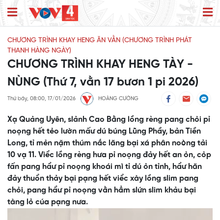
CHƯƠNG TRÌNH KHAY HENG ĂN VẰN (CHƯƠNG TRÌNH PHÁT
THANH HÀNG NGÀY)
CHƯƠNG TRÌNH KHAY HENG TÀY -
NÙNG (Thứ 7, vằn 17 bươn 1 pi 2026)
Thứ bảy, 08:00, 17/01/2026
HOÀNG CƯỜNG
Xạ Quảng Uyên, slảnh Cao Bằng lồng rèng pang chỏi pỉ
noọng hết tẻo lườn mấư dú búng Lũng Phầy, bản Tiền
Long, tỉ mẻn nặm thúm nắc lăng bại xá phân noòng tải
10 vạ 11. Viểc lồng rèng hưa pỉ noọng đảy hết an ỏn, cỏp
fấn pang hẩư pỉ noọng khoái mì tỉ dú ỏn tỉnh, hẩư hăn
đảy thuổn thảy bại pạng hết viểc xày lồng slim pang
chỏi, pang hẩư pỉ noọng vằn hẳm slứn slim khảu bại
tàng lỏ cúa pạng nưa.