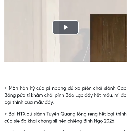
Play
Video
+ Mòn hôn hỷ cúa pỉ noọng dú xạ piên chái slảnh Cao
Bằng pửa tỉ khảm chỏi pỉnh Bảo Lạc đảy hết mấư, mì đo
bại thình cúa mấư đây.
+ Bại HTX dú slảnh Tuyên Quang lồng rèng hết bại thình
cúa sle đo khai chang slì nèn chiêng Bính Ngọ 2026.