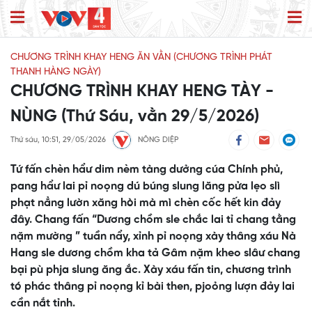
CHƯƠNG TRÌNH KHAY HENG ĂN VẰN (CHƯƠNG TRÌNH PHÁT
THANH HÀNG NGÀY)
CHƯƠNG TRÌNH KHAY HENG TÀY -
NÙNG (Thứ Sáu, vằn 29/5/2026)
Thứ sáu, 10:51, 29/05/2026
NÔNG DIỆP
Tứ fấn chèn hẩư dim nèm tàng dưởng cúa Chính phủ,
pang hẩư lai pỉ noọng dú búng slung lăng pửa lẹo slì
phạt nẳng lườn xăng hòi mà mì chèn cốc hết kin đảy
đây. Chang fấn “Dương chồm sle chắc lai tỉ chang tằng
nặm mường ” tuần nẩy, xỉnh pỉ noọng xày thâng xáu Nà
Hang sle dương chồm kha tả Gâm nặm kheo slâư chang
bại pù phja slung ăng ắc. Xày xáu fấn tin, chương trình
tó phác thâng pỉ noọng kỉ bài then, pjoỏng lượn đảy lai
cần nắt tỉnh.