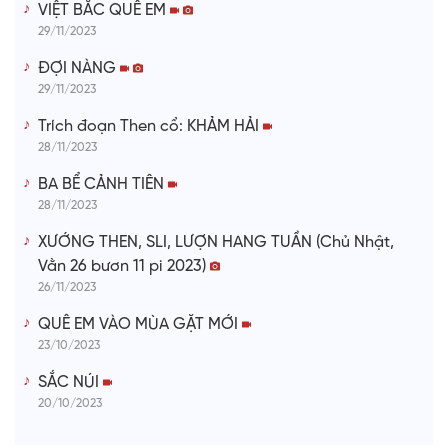
VIỆT BẮC QUÊ EM
29/11/2023
ĐỢI NÀNG
29/11/2023
Trích đoạn Then cổ: KHẢM HẢI
28/11/2023
BA BỂ CẢNH TIÊN
28/11/2023
XƯỚNG THEN, SLI, LƯỢN HANG TUẦN (Chủ Nhật,
Vằn 26 bươn 11 pi 2023)
26/11/2023
QUÊ EM VÀO MÙA GẶT MỚI
23/10/2023
SẮC NÚI
20/10/2023