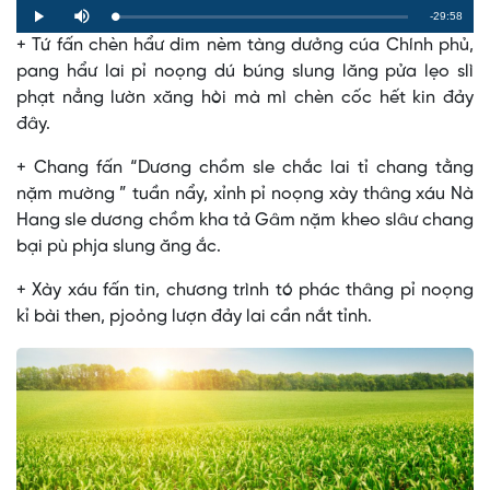
Remaining
-29:58
Loaded
:
Progress
:
Play
Mute
0%
0%
+ Tứ fấn chèn hẩư dim nèm tàng dưởng cúa Chính phủ,
Time
pang hẩư lai pỉ noọng dú búng slung lăng pửa lẹo slì
phạt nẳng lườn xăng hòi mà mì chèn cốc hết kin đảy
đây.
+ Chang fấn “Dương chồm sle chắc lai tỉ chang tằng
nặm mường ” tuần nẩy, xỉnh pỉ noọng xày thâng xáu Nà
Hang sle dương chồm kha tả Gâm nặm kheo slâư chang
bại pù phja slung ăng ắc.
+ Xày xáu fấn tin, chương trình tó phác thâng pỉ noọng
kỉ bài then, pjoỏng lượn đảy lai cần nắt tỉnh.