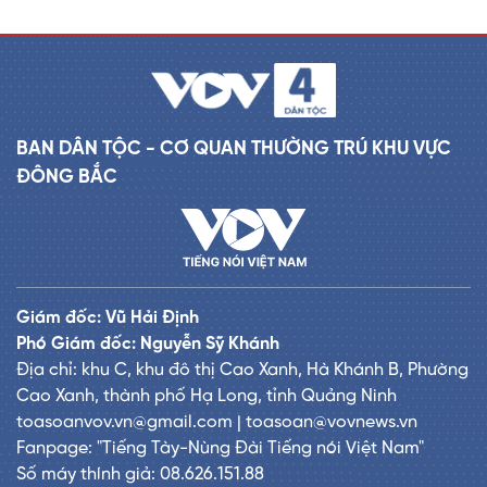
BAN DÂN TỘC - CƠ QUAN THƯỜNG TRÚ KHU VỰC
ĐÔNG BẮC
Giám đốc: Vũ Hải Định
Phó Giám đốc: Nguyễn Sỹ Khánh
Địa chỉ: khu C, khu đô thị Cao Xanh, Hà Khánh B, Phường
Cao Xanh, thành phố Hạ Long, tỉnh Quảng Ninh
toasoanvov.vn@gmail.com | toasoan@vovnews.vn
Fanpage: "Tiếng Tày-Nùng Đài Tiếng nói Việt Nam"
Số máy thính giả: 08.626.151.88