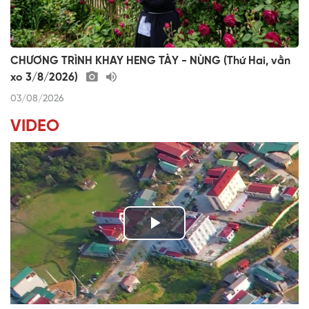
CHƯƠNG TRÌNH KHAY HENG TÀY - NÙNG (Thứ Hai, vằn
xo 3/8/2026)
03/08/2026
VIDEO
P
l
TIẾNG TÍNH QUÊ HƯƠNG
a