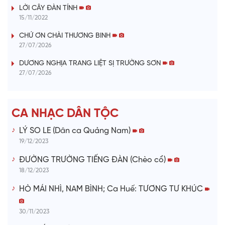
LỜI CÂY ĐÀN TÍNH
y
15/11/2022
V
CHỨ ƠN CHÀI THƯƠNG BINH
27/07/2026
i
DƯƠNG NGHỊA TRANG LIỆT SỊ TRƯỜNG SƠN
27/07/2026
d
e
CA NHẠC DÂN TỘC
o
LÝ SO LE (Dân ca Quảng Nam)
19/12/2023
ĐƯỜNG TRƯỜNG TIẾNG ĐÀN (Chèo cổ)
18/12/2023
HÒ MÁI NHÌ, NAM BÌNH; Ca Huế: TƯƠNG TƯ KHÚC
30/11/2023