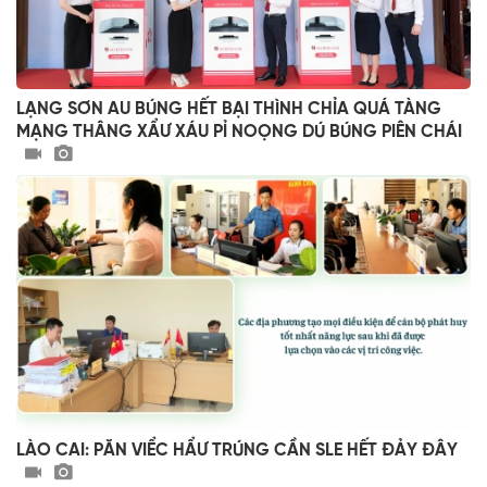
LẠNG SƠN AU BÚNG HẾT BẠI THÌNH CHỈA QUÁ TÀNG
MẠNG THÂNG XẨƯ XÁU PỈ NOỌNG DÚ BÚNG PIÊN CHÁI
LÀO CAI: PĂN VIỂC HẨƯ TRÚNG CẦN SLE HẾT ĐẢY ĐÂY