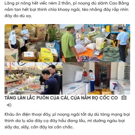
Lăng pi nâng hết viểc nèm 2 thắn, pỉ noọng dú slảnh Cao Bằng
nắm tan hết bại thình chỉa khoay ngải, tẻo nhằng đảy rẳp nhỉn
đây đo dú xạ.
TẢNG LÀN LẲC PUÔN CÚA CÁI, CÚA NẮM RỌ CỐC CO
Khảu ăn điện thoại đây, pỉ noọng ngải tẳt dự dú tàng mạng bại
thình da lụ sữa đảy cạ đây hẩư đang lầu, mì dưởng ngàu bại
slấy da, slấy, cần đảy lai cần chắc.