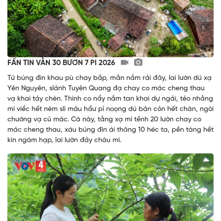
FẤN TIN VẰN 30 BƯƠN 7 PI 2026
Tứ búng đin khau pù chay bắp, mằn nắm rải đây, lai lườn dú xạ
Yên Nguyên, slảnh Tuyên Quang đạ chay co mác cheng thau
vạ khai tảy chèn. Thình co nẩy nắm tan khai dự ngải, tẻo nhằng
mì viểc hết nèm slì mảu hẩư pỉ noọng dú bản cỏn hết chàn, ngòi
chướng vạ củ mác. Cà này, tằng xạ mì tềnh 20 lườn chay co
mác cheng thau, xáu búng đin ái thâng 10 héc ta, pền tàng hết
kin ngám hạp, lai lườn đảy chàu mì.