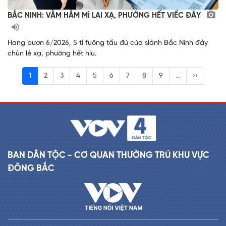
BẮC NINH: VẰM HẲM MÌ LAI XẠ, PHƯỜNG HẾT VIỂC ĐÂY
Hang bươn 6/2026, 5 tỉ fuông tầu đú cúa slảnh Bắc Ninh đảy
chủn lẻ xạ, phường hết híu.
1
2
3
4
5
6
7
8
9
…
››
BAN DÂN TỘC - CƠ QUAN THƯỜNG TRÚ KHU VỰC
ĐÔNG BẮC