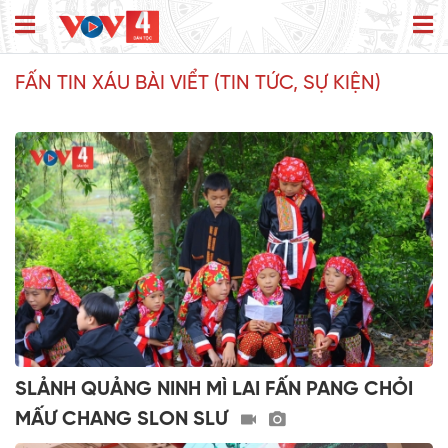
FẤN TIN XÁU BÀI VIỂT (TIN TỨC, SỰ KIỆN)
SLẢNH QUẢNG NINH MÌ LAI FẤN PANG CHỎI
MẤƯ CHANG SLON SLƯ