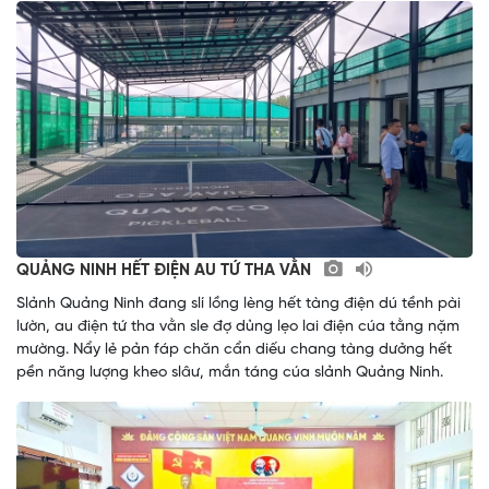
QUẢNG NINH HẾT ĐIỆN AU TỨ THA VẰN
Slảnh Quảng Ninh đang slí lồng lèng hết tàng điện dú tềnh pài
lườn, au điện tứ tha vằn sle đợ dủng lẹo lai điện cúa tằng nặm
mường. Nẩy lẻ pản fáp chăn cẩn diếu chang tàng dưởng hết
pền năng lượng kheo slâư, mắn táng cúa slảnh Quảng Ninh.