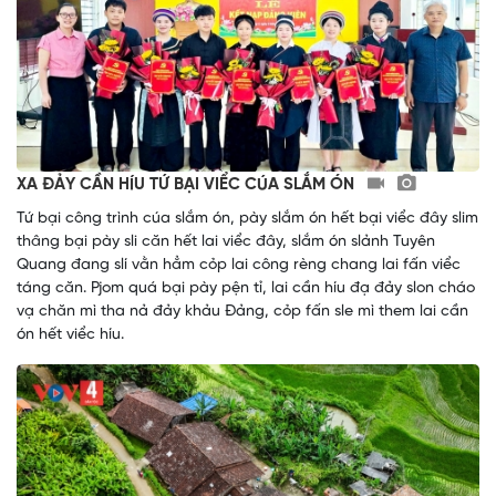
XA ĐẢY CẦN HÍU TỨ BẠI VIỂC CÚA SLẮM ÓN
Tứ bại công trình cúa slắm ón, pày slắm ón hết bại viểc đây slim
thâng bại pày sli căn hết lai viểc đây, slắm ón slảnh Tuyên
Quang đang slí vằn hẳm cỏp lai công rèng chang lai fấn viểc
táng căn. Pjom quá bại pày pện tỉ, lai cần híu đạ đảy slon cháo
vạ chăn mì tha nả đảy khảu Đảng, cỏp fấn sle mì them lai cần
ón hết viểc híu.