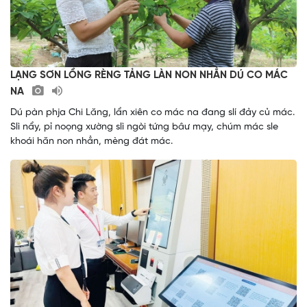
LẠNG SƠN LỒNG RÈNG TẢNG LÀN NON NHẲN DÚ CO MÁC
NA
Dú pàn phja Chi Lăng, lẩn xiên co mác na đang slí đảy củ mác.
Slì nẩy, pỉ noọng xường slì ngòi tứng bâư mạy, chúm mác sle
khoái hăn non nhẳn, mèng đát mác.