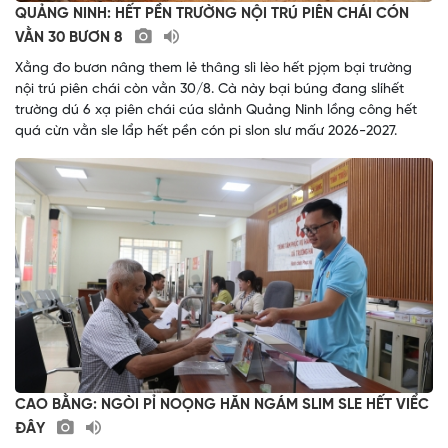
QUẢNG NINH: HẾT PỀN TRƯỜNG NỘI TRÚ PIÊN CHÁI CÓN
VẰN 30 BƯƠN 8
Xằng đo bươn nâng them lẻ thâng slì lèo hết pjọm bại trường
nội trú piên chái còn vằn 30/8. Cà này bại búng đang slíhết
trường dú 6 xạ piên chái cúa slảnh Quảng Ninh lồng công hết
quá cừn vằn sle lẩp hết pền cón pi slon slư mấư 2026-2027.
CAO BẰNG: NGÒI PỈ NOỌNG HĂN NGÁM SLIM SLE HẾT VIỂC
ĐÂY