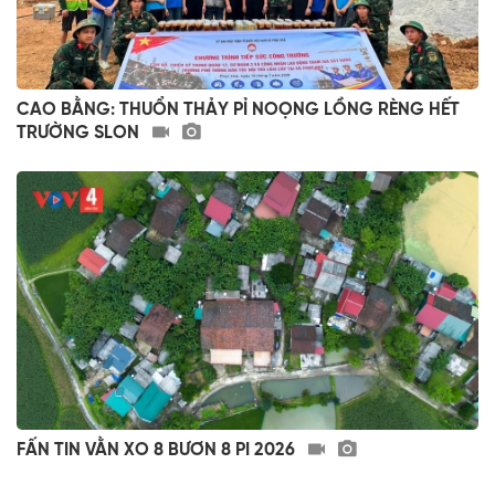
CAO BẰNG: THUỔN THẢY PỈ NOỌNG LỒNG RÈNG HẾT
TRƯỜNG SLON
FẤN TIN VẰN XO 8 BƯƠN 8 PI 2026