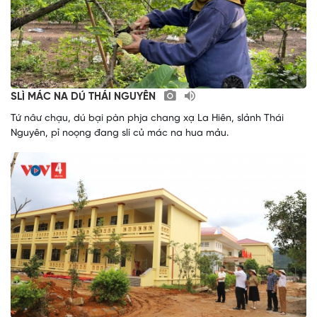
SLÌ MÁC NA DÚ THÁI NGUYÊN
Tứ nâư chạu, dú bại pàn phja chang xạ La Hiên, slảnh Thái
Nguyên, pỉ noọng đang slí củ mác na hua mảu.