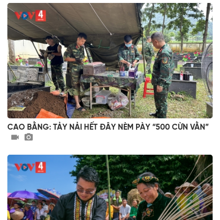
CAO BẰNG: TẢY NẢI HẾT ĐÂY NÈM PÀY “500 CỪN VẰN”