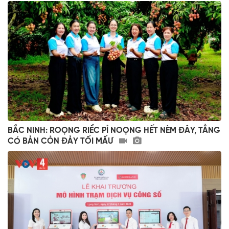
BẮC NINH: ROỌNG RIỂC PỈ NOỌNG HẾT NÈM ĐÂY, TẲNG
CÓ BẢN CỎN ĐẢY TỐI MẤƯ