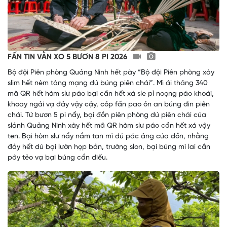
FẤN TIN VẰN XO 5 BƯƠN 8 PI 2026
Bộ đội Piên phòng Quảng Ninh hết pày “Bộ đội Piên phòng xày
slim hết nèm tàng mạng dú búng piên chái”. Mì ái thâng 340
mã QR hết hòm slư páo bại cần hết xá sle pỉ noọng páo khoái,
khoay ngải vạ đảy vậy cậy, cỏp fấn pao ỏn an búng đin piên
chái. Tứ bươn 5 pi nẩy, bại đồn piên phòng dú piên chái cúa
slảnh Quảng Ninh xày hết mã QR hòm slư páo cần hết xá vậy
ten. Bại hòm slư nẩy nắm tan mì dú pác ảng cúa đồn, nhằng
đảy hết dú bại lườn họp bản, trường slon, bại búng mì lai cần
pây tẻo vạ bại búng cẩn diếu.