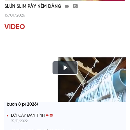
SLỨN SLIM PÂY NÈM ĐẢNG
15/01/2026
VIDEO
P
l
CHƯƠNG TRÌNH KHAY HENG TÀY - NÙNG (Thứ 7, vằn xo 8
a
bươn 8 pi 2026)
y
LỜI CÂY ĐÀN TÍNH
15/11/2022
V