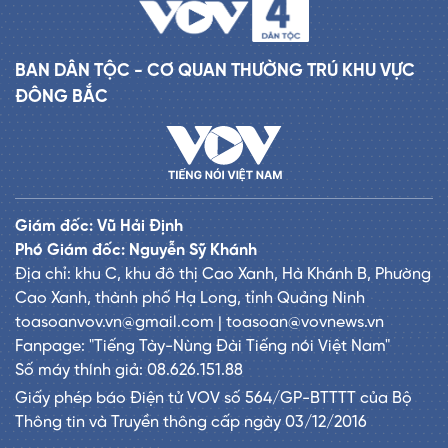
BAN DÂN TỘC - CƠ QUAN THƯỜNG TRÚ KHU VỰC
ĐÔNG BẮC
Giám đốc: Vũ Hải Định
Phó Giám đốc: Nguyễn Sỹ Khánh
Địa chỉ: khu C, khu đô thị Cao Xanh, Hà Khánh B, Phường
Cao Xanh, thành phố Hạ Long, tỉnh Quảng Ninh
toasoanvov.vn@gmail.com | toasoan@vovnews.vn
Fanpage: "Tiếng Tày-Nùng Đài Tiếng nói Việt Nam"
Số máy thính giả: 08.626.151.88
Giấy phép báo Điện tử VOV số 564/GP-BTTTT của Bộ
Thông tin và Truyền thông cấp ngày 03/12/2016