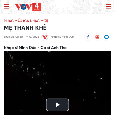
MJẠC MẤƯ (CA NHẠC MỚI)
MẸ THANH KHÊ
Thứ sáu, 08:50, 17/10/2025
Nhạc sỹ Minh Đức
Nhạc sĩ Minh Đức - Ca sĩ Anh Thơ
Play