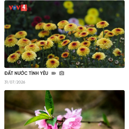
ĐẤT NƯỚC TÌNH YÊU
31/07/2026