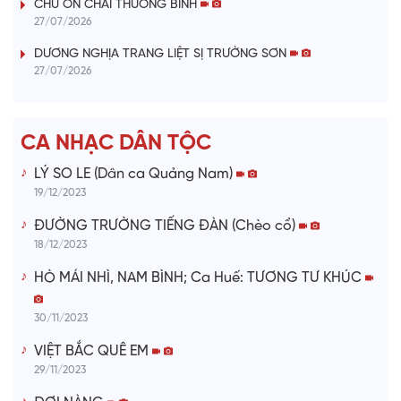
CHỨ ƠN CHÀI THƯƠNG BINH
i
27/07/2026
DƯƠNG NGHỊA TRANG LIỆT SỊ TRƯỜNG SƠN
d
27/07/2026
e
CA NHẠC DÂN TỘC
o
LÝ SO LE (Dân ca Quảng Nam)
19/12/2023
ĐƯỜNG TRƯỜNG TIẾNG ĐÀN (Chèo cổ)
18/12/2023
HÒ MÁI NHÌ, NAM BÌNH; Ca Huế: TƯƠNG TƯ KHÚC
30/11/2023
VIỆT BẮC QUÊ EM
29/11/2023