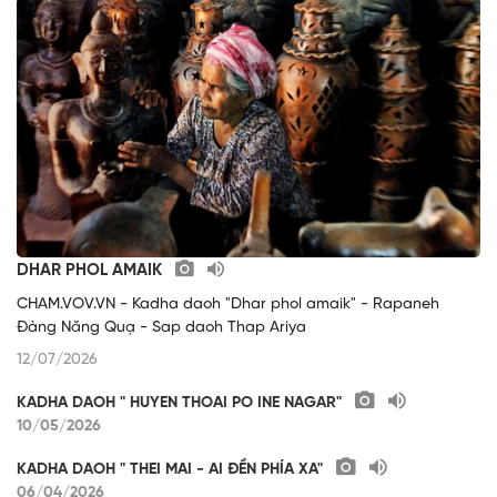
DHAR PHOL AMAIK
CHAM.VOV.VN - Kadha daoh "Dhar phol amaik" - Rapaneh
Đàng Năng Quạ - Sap daoh Thap Ariya
12/07/2026
KADHA DAOH " HUYEN THOAI PO INE NAGAR"
10/05/2026
KADHA DAOH " THEI MAI - AI ĐỀN PHÍA XA"
06/04/2026