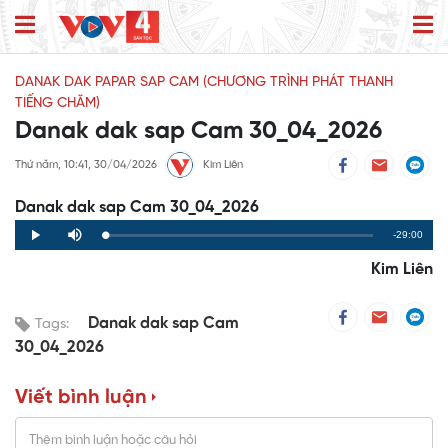
DANAK DAK PAPAR SAP CAM (CHƯƠNG TRÌNH PHÁT THANH
TIẾNG CHĂM)
Danak dak sap Cam 30_04_2026
Thứ năm, 10:41, 30/04/2026
Kim Liên
Danak dak sap Cam 30_04_2026
Remaining
-29:00
Loaded
:
Progress
:
Play
Mute
0%
0%
Time
Kim Liên
Danak dak sap Cam
Tags:
30_04_2026
Viết bình luận