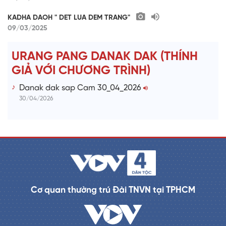
KADHA DAOH " DET LUA DEM TRANG"
09/03/2025
URANG PANG DANAK DAK (THÍNH
GIẢ VỚI CHƯƠNG TRÌNH)
Danak dak sap Cam 30_04_2026
30/04/2026
Cơ quan thường trú Đài TNVN tại TPHCM