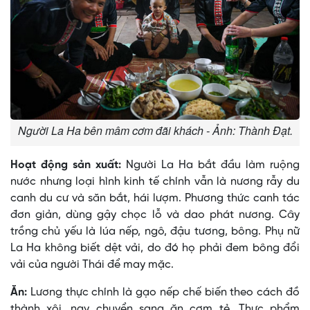
Người La Ha bên mâm cơm đãi khách - Ảnh: Thành Đạt.
Hoạt động sản xuất:
Người La Ha bắt đầu làm ruộng
nước nhưng loại hình kinh tế chính vẫn là nương rẫy du
canh du cư và săn bắt, hái lượm. Phương thức canh tác
đơn giản, dùng gậy chọc lỗ và dao phát nương. Cây
trồng chủ yếu là lúa nếp, ngô, đậu tương, bông. Phụ nữ
La Ha không biết dệt vải, do đó họ phải đem bông đổi
vải của người Thái để may mặc.
Ăn:
Lương thực chính là gạo nếp chế biến theo cách đồ
thành xôi, nay chuyển sang ăn cơm tẻ. Thực phẩm