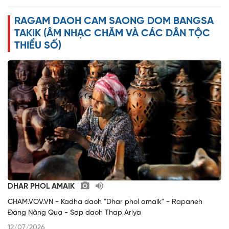
e
RAGAM DAOH CAM SAONG DOM BANGSA
o
TAKIK (ÂM NHẠC CHĂM VÀ CÁC DÂN TỘC
THIỂU SỐ)
DHAR PHOL AMAIK
CHAM.VOV.VN - Kadha daoh "Dhar phol amaik" - Rapaneh
Đàng Năng Quạ - Sap daoh Thap Ariya
12/07/2026