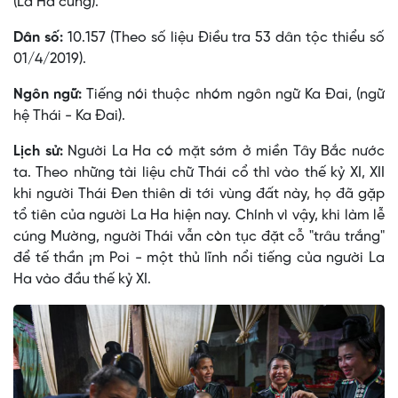
(La Ha củng).
Dân số:
10.157 (Theo số liệu Điều tra 53 dân tộc thiểu số
01/4/2019).
Ngôn ngữ:
Tiếng nói thuộc nhóm ngôn ngữ Ka Ðai, (ngữ
hệ Thái - Ka Ðai).
Lịch sử:
Người La Ha có mặt sớm ở miền Tây Bắc nước
ta. Theo những tài liệu chữ Thái cổ thì vào thế kỷ XI, XII
khi người Thái Ðen thiên di tới vùng đất này, họ đã gặp
tổ tiên của người La Ha hiện nay. Chính vì vậy, khi làm lễ
cúng Mường, người Thái vẫn còn tục đặt cỗ "trâu trắng"
để tế thần ¡m Poi - một thủ lĩnh nổi tiếng của người La
Ha vào đầu thế kỷ XI.