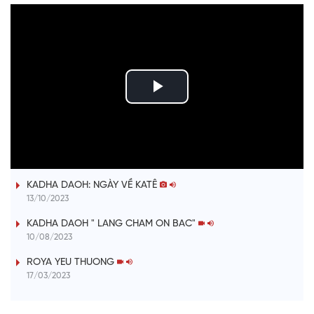
P
l
ĐƯỢM TÌNH DUYÊN QUÊ
a
KADHA DAOH: NGÀY VỀ KATÊ
y
13/10/2023
V
KADHA DAOH " LANG CHAM ON BAC"
10/08/2023
i
ROYA YEU THUONG
17/03/2023
d