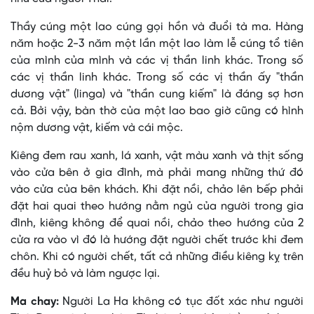
Thầy cúng một lao cúng gọi hồn và đuổi tà ma. Hàng
năm hoặc 2-3 năm một lần một lao làm lễ cúng tổ tiên
của mình của mình và các vị thần linh khác. Trong số
các vị thần linh khác. Trong số các vị thần ấy "thần
dương vật" (linga) và "thần cung kiếm" là đáng sợ hơn
cả. Bởi vậy, bàn thờ của một lao bao giờ cũng có hình
nộm dương vật, kiếm và cái mộc.
Kiêng đem rau xanh, lá xanh, vật màu xanh và thịt sống
vào cửa bên ở gia đình, mà phải mang những thứ đó
vào cửa của bên khách. Khi đặt nồi, chảo lên bếp phải
đặt hai quai theo hướng nằm ngủ của người trong gia
đình, kiêng không để quai nồi, chảo theo hướng của 2
cửa ra vào vì đó là hướng đặt người chết trước khi đem
chôn. Khi có người chết, tất cả những điều kiêng kỵ trên
đều huỷ bỏ và làm ngược lại.
Ma chay:
Người La Ha không có tục đốt xác như người