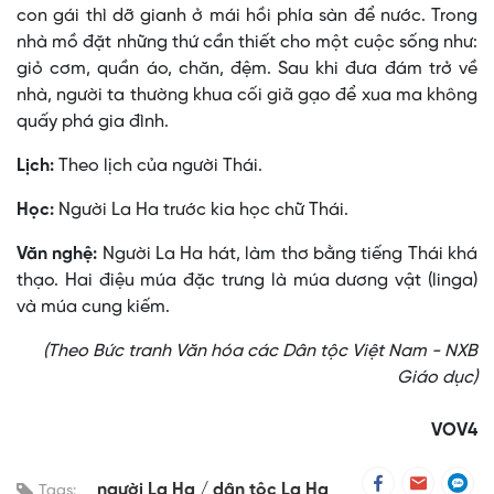
con gái thì dỡ gianh ở mái hồi phía sàn để nước. Trong
nhà mồ đặt những thứ cần thiết cho một cuộc sống như:
giỏ cơm, quần áo, chăn, đệm. Sau khi đưa đám trở về
nhà, người ta thường khua cối giã gạo để xua ma không
quấy phá gia đình.
Lịch:
Theo lịch của người Thái.
Học:
Người La Ha trước kia học chữ Thái.
Văn nghệ:
Người La Ha hát, làm thơ bằng tiếng Thái khá
thạo. Hai điệu múa đặc trưng là múa dương vật (linga)
và múa cung kiếm.
(Theo Bức tranh Văn hóa các Dân tộc Việt Nam - NXB
Giáo dục)
VOV4
người La Ha
dân tộc La Ha
Tags: