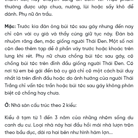
thường được ướp chua, nướng, lùi hoặc sấy khô để
dành. Phụ nữ ăn trầu.
Mặc:
Trước kia đàn ông búi tóc sau gáy nhưng đến nay
chỉ còn vài cụ già và thầy cúng giữ tục này. Ðàn bà
nhuộm răng đen, mặc giống người Thái Ðen. Một số nơi
còn đeo thêm tạp dề ở phần váy trước hoặc khoác trên
lưng khi rét. Phụ nữ chưa chồng búi tóc sau gáy, có
chồng búi tóc trên đỉnh đầu giống người Thái Ðen. Có
nơi từ em bé gái đến bà cụ già chỉ có một cách búi duy
nhất là trên đỉnh đầu hoặc do ảnh hưởng của người Thái
Trắng chỉ vấn tóc trần hoặc búi tóc sau gáy không phân
biệt có chồng hay chưa.
Ở:
Nhà sàn cấu trúc theo 2 kiểu:
Kiểu ở tạm từ 1 đến 3 năm của những nhóm sống du
canh du cư. Loại nhà này hai đầu hồi mái nhà lượn tròn
theo bầu dục, dài ra hai bên như hình hàm lợn...