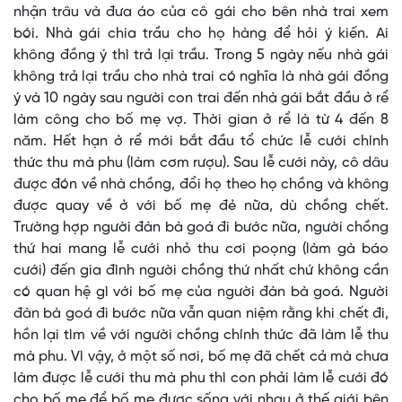
nhận trâu và đưa áo của cô gái cho bên nhà trai xem
bói. Nhà gái chia trầu cho họ hàng để hỏi ý kiến. Ai
không đồng ý thì trả lại trầu. Trong 5 ngày nếu nhà gái
không trả lại trầu cho nhà trai có nghĩa là nhà gái đồng
ý và 10 ngày sau người con trai đến nhà gái bắt đầu ở rể
làm công cho bố mẹ vợ. Thời gian ở rể là từ 4 đến 8
năm. Hết hạn ở rể mới bắt đầu tổ chức lễ cưới chính
thức thu mà phu (làm cơm rượu). Sau lễ cưới này, cô dâu
được đón về nhà chồng, đổi họ theo họ chồng và không
được quay về ở với bố mẹ đẻ nữa, dù chồng chết.
Trường hợp người đàn bà goá đi bước nữa, người chồng
thứ hai mang lễ cưới nhỏ thu cơi poọng (làm gà báo
cưới) đến gia đình người chồng thứ nhất chứ không cần
có quan hệ gì với bố mẹ của người đàn bà goá. Người
đàn bà goá đi bước nữa vẫn quan niệm rằng khi chết đi,
hồn lại tìm về với người chồng chính thức đã làm lễ thu
mà phu. Vì vậy, ở một số nơi, bố mẹ đã chết cả mà chưa
làm được lễ cưới thu mà phu thì con phải làm lễ cưới đó
cho bố mẹ để bố mẹ được sống với nhau ở thế giới bên