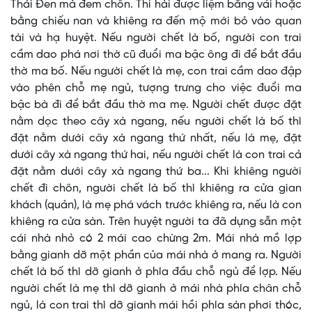
Thái Ðen mà đem chôn. Thi hài được liệm bằng vải hoặc
bằng chiếu nan và khiêng ra đến mộ mới bỏ vào quan
tài và hạ huyệt. Nếu người chết là bố, người con trai
cầm dao phá nơi thờ cũ đuổi ma bậc ông đi để bắt đầu
thờ ma bố. Nếu người chết là mẹ, con trai cầm dao đập
vào phên chỗ mẹ ngủ, tượng trưng cho việc đuổi ma
bậc bà đi để bắt đầu thờ ma mẹ. Người chết được đặt
nằm dọc theo cây xà ngang, nếu người chết là bố thì
đặt nằm dưới cây xà ngang thứ nhất, nếu là mẹ, đặt
dưới cây xà ngang thứ hai, nếu người chết là con trai cả
đặt nằm dưới cây xà ngang thứ ba... Khi khiêng người
chết đi chôn, người chết là bố thì khiêng ra cửa gian
khách (quản), là mẹ phá vách trước khiêng ra, nếu là con
khiêng ra cửa sàn. Trên huyệt người ta đã dựng sẵn một
cái nhà nhỏ có 2 mái cao chừng 2m. Mái nhà mồ lợp
bằng gianh dỡ một phần của mái nhà ở mang ra. Người
chết là bố thì dỡ gianh ở phía đầu chỗ ngủ để lợp. Nếu
người chết là mẹ thì dỡ gianh ở mái nhà phía chân chỗ
ngủ, là con trai thì dỡ gianh mái hồi phía sàn phơi thóc,