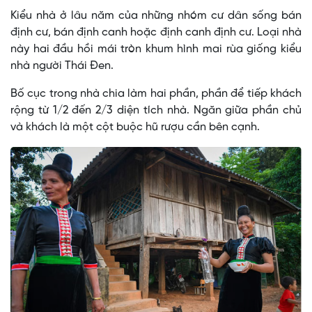
Kiểu nhà ở lâu năm của những nhóm cư dân sống bán
định cư, bán định canh hoặc định canh định cư. Loại nhà
này hai đầu hồi mái tròn khum hình mai rùa giống kiểu
nhà người Thái Ðen.
Bố cục trong nhà chia làm hai phần, phần để tiếp khách
rộng từ 1/2 đến 2/3 diện tích nhà. Ngăn giữa phần chủ
và khách là một cột buộc hũ rượu cần bên cạnh.