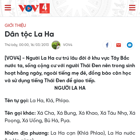
GIỚI THIỆU
Dân tộc La Ha
Thứ bảy, 00:00, 16/03/2013
VOV4
[VOV4] - Người La Ha cư trú lâu đời ở khu vực Tây Bắc
nước ta, sống cộng cư với người Thái Đen nên trong sinh
hoạt hằng ngày, ngoài tiếng mẹ đẻ, đồng bào còn học
và sử dụng tiếng Thái Đen để giao tiếp.
NGƯỜI LA HA
Tên tự gọi:
La Ha, Klá, Phlạo.
Tên gọi khác:
Xá Cha, Xá Bung, Xá Khao, Xá Táu Nhạ, Xá
Poọng, Xá Uống, Bủ Hà, Pụa.
Nhóm địa phương:
La Ha cạn (Khlá Phlao), La Ha nước