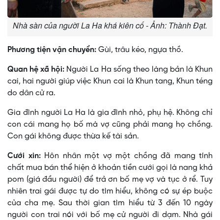
Nhà sàn của người La Ha khá kiên cố - Ảnh: Thành Đạt.
Phương tiện vận chuyển:
Gùi, trâu kéo, ngựa thồ.
Quan hệ xã hội:
Người La Ha sống theo làng bản là Khun
cai, hai người giúp việc Khun cai là Khun tang, Khun téng
do dân cử ra.
Gia đình người La Ha là gia đình nhỏ, phụ hệ. Không chỉ
con cái mang họ bố mà vợ cũng phải mang họ chồng.
Con gái không được thừa kế tài sản.
Cưới xin:
Hôn nhân một vợ một chồng đã mang tính
chất mua bán thể hiện ở khoản tiền cưới gọi là nang khả
pom (giá đầu người) để trả ơn bố mẹ vợ và tục ở rể. Tuy
nhiên trai gái được tự do tìm hiểu, không có sự ép buộc
của cha mẹ. Sau thời gian tìm hiểu từ 3 đến 10 ngày
người con trai nói với bố mẹ cử người đi dạm. Nhà gái