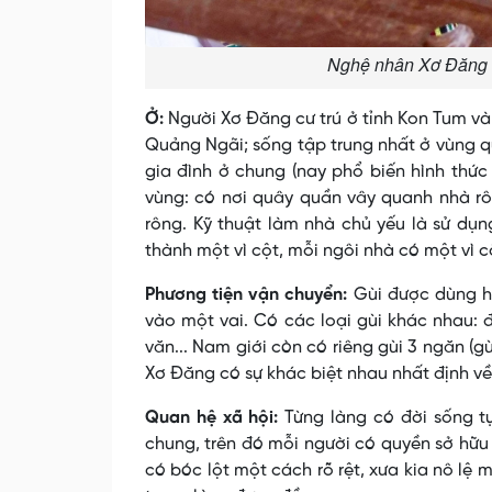
Nghệ nhân Xơ Đăng c
Ở:
Người Xơ Ðăng cư trú ở tỉnh Kon Tum và
Quảng Ngãi; sống tập trung nhất ở vùng qu
gia đình ở chung (nay phổ biến hình thức
vùng: có nơi quây quần vây quanh nhà rô
rông. Kỹ thuật làm nhà chủ yếu là sử dụ
thành một vì cột, mỗi ngôi nhà có một vì cộ
Phương tiện vận chuyển:
Gùi được dùng h
vào một vai. Có các loại gùi khác nhau: 
văn... Nam giới còn có riêng gùi 3 ngăn (g
Xơ Ðăng có sự khác biệt nhau nhất định về
Quan hệ xã hội:
Từng làng có đời sống t
chung, trên đó mỗi người có quyền sở hữu
có bóc lột một cách rõ rệt, xưa kia nô lệ