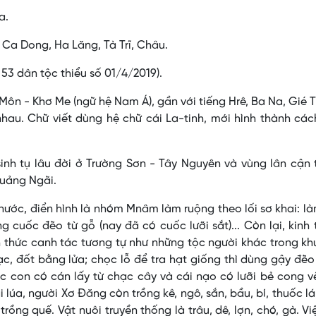
a.
Ca Dong, Ha Lăng, Tà Trĩ, Châu.
a 53 dân tộc thiểu số 01/4/2019).
ôn - Khơ Me (ngữ hệ Nam Á), gần với tiếng Hrê, Ba Na, Gié T
au. Chữ viết dùng hệ chữ cái La-tinh, mới hình thành các
inh tụ lâu đời ở Trường Sơn - Tây Nguyên và vùng lân cận
Quảng Ngãi.
nước, điển hình là nhóm Mnâm làm ruộng theo lối sơ khai: l
cuốc đẽo từ gỗ (nay đã có cuốc lưỡi sắt)... Còn lại, kinh 
h thức canh tác tương tự như những tộc người khác trong kh
, đốt bằng lửa; chọc lỗ để tra hạt giống thì dùng gậy đẽ
ốc con có cán lấy từ chạc cây và cái nạo có lưỡi bẻ cong 
 lúa, người Xơ Ðăng còn trồng kê, ngô, sắn, bầu, bí, thuốc lá
rồng quế. Vật nuôi truyền thống là trâu, dê, lợn, chó, gà. Vi