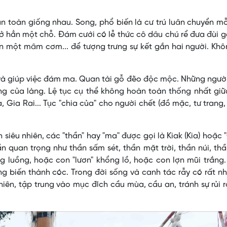
 toàn giống nhau. Song, phổ biến là cư trú luân chuyển m
 hẳn một chỗ. Ðám cưới có lễ thức cô dâu chú rể đưa đùi 
n một mâm cơm... để tượng trưng sự kết gắn hai người. Kh
và giúp việc đám ma. Quan tài gỗ đẽo độc mộc. Những ngườ
g của làng. Lệ tục cụ thể không hoàn toàn thống nhất giữ
Gia Rai... Tục "chia của" cho người chết (đồ mặc, tư trang
siêu nhiên, các "thần" hay "ma" được gọi là Kiak (Kia) hoặc 
ần quan trọng như thần sấm sét, thần mặt trời, thần núi, thầ
ng luồng, hoặc con "lươn" khổng lồ, hoặc con lợn mũi trắng
ng biến thành cóc. Trong đời sống và canh tác rẫy có rất nh
hiên, tập trung vào mục đích cầu mùa, cầu an, tránh sự rủi 