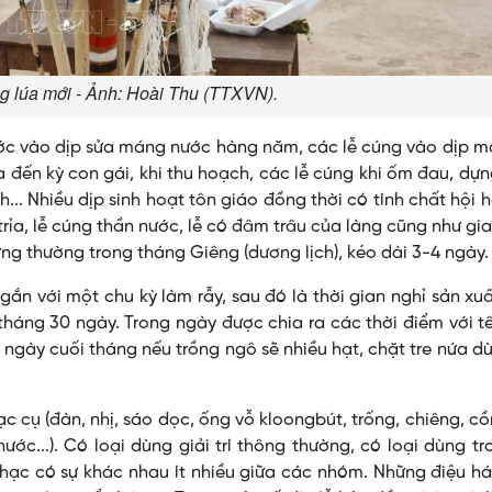
g lúa mới - Ảnh: Hoài Thu (TTXVN).
ước vào dịp sửa máng nước hàng năm, các lễ cúng vào dịp 
a đến kỳ con gái, khi thu hoạch, các lễ cúng khi ốm đau, dự
h... Nhiều dịp sinh hoạt tôn giáo đồng thời có tính chất hội 
trỉa, lễ cúng thần nước, lễ có đâm trâu của làng cũng như gia
ưng thường trong tháng Giêng (dương lịch), kéo dài 3-4 ngày.
gắn với một chu kỳ làm rẫy, sau đó là thời gian nghỉ sản xu
tháng 30 ngày. Trong ngày được chia ra các thời điểm với t
ụ: ngày cuối tháng nếu trồng ngô sẽ nhiều hạt, chặt tre nứa d
 cụ (đàn, nhị, sáo dọc, ống vỗ kloongbút, trống, chiêng, cồ
ớc...). Có loại dùng giải trí thông thường, có loại dùng tr
 nhạc có sự khác nhau ít nhiều giữa các nhóm. Những điệu h