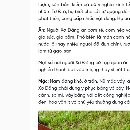
lượm, săn bắn, kiếm cá có ý nghĩa kinh t
nhóm Tơ Ðrá, họ biết chế sắt từ quặng để 
phát triển, cung cấp nhiều vật dụng. Họ ưa 
Ăn:
Người Xơ Ðăng ăn cơm tẻ, cơm nếp với 
gia súc, gia cầm. Phổ biến là món canh n
nước lã (nay nhiều người đã đun chín), rư
làm từ gạo, sắn.
Một số nơi người Xơ Ðăng có tập quán ăn 
nghiền thành bột vào miệng thay vì hút tro
Mặc:
Nam đóng khố, ở trần. Nữ mặc váy, áo
Xơ Ðăng phải dùng y phục bằng vỏ cây. N
cánh, sơ mi, váy bằng vải dệt công nghiệ
đen, hoa văn ít và chủ yếu thường dùng cá