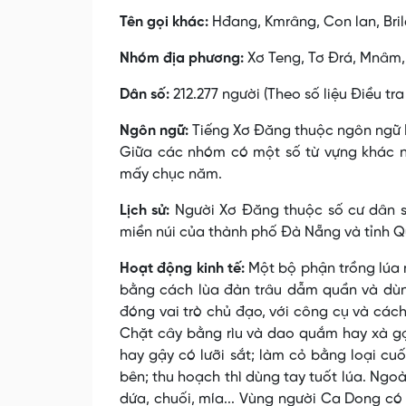
Tên gọi khác:
Hđang, Kmrâng, Con lan, Bril
Nhóm địa phương:
Xơ Teng, Tơ Ðrá, Mnâm, 
Dân số:
212.277 người (Theo số liệu Điều tr
Ngôn ngữ:
Tiếng Xơ Ðăng thuộc ngôn ngữ M
Giữa các nhóm có một số từ vựng khác nh
mấy chục năm.
Lịch sử:
Người Xơ Ðăng thuộc số cư dân s
miền núi của thành phố Đà Nẵng và tỉnh 
Hoạt động kinh tế:
Một bộ phận trồng lúa 
bằng cách lùa đàn trâu dẫm quần và dùng 
đóng vai trò chủ đạo, với công cụ và các
Chặt cây bằng rìu và dao quắm hay xà gạc
hay gậy có lưỡi sắt; làm cỏ bằng loại cu
bên; thu hoạch thì dùng tay tuốt lúa. Ngoài
dứa, chuối, mía... Vùng người Ca Dong có t