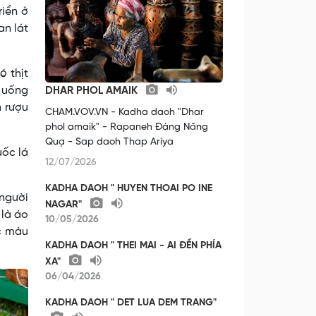
riển ở
an lát
ó thịt
ọ uống
DHAR PHOL AMAIK
n rượu
CHAM.VOV.VN - Kadha daoh "Dhar
phol amaik" - Rapaneh Đàng Năng
Quạ - Sap daoh Thap Ariya
uốc lá
12/07/2026
KADHA DAOH " HUYEN THOAI PO INE
 người
NAGAR"
 là áo
10/05/2026
ặc màu
KADHA DAOH " THEI MAI - AI ĐỀN PHÍA
XA"
06/04/2026
KADHA DAOH " DET LUA DEM TRANG"