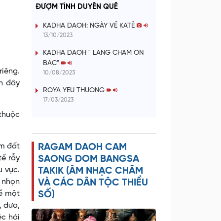
a
ĐƯỢM TÌNH DUYÊN QUÊ
y
KADHA DAOH: NGÀY VỀ KATÊ
13/10/2023
V
KADHA DAOH " LANG CHAM ON
BAC"
i
riêng.
10/08/2023
h đây
d
ROYA YEU THUONG
17/03/2023
e
 thuộc
o
àm đất
RAGAM DAOH CAM
tế rẫy
SAONG DOM BANGSA
u vực.
TAKIK (ÂM NHẠC CHĂM
o nhọn
VÀ CÁC DÂN TỘC THIỂU
về một
SỐ)
, dưa,
ệc hái