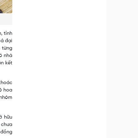
, tỉnh
cả đại
n từng
có nhà
n kết
khoác
có hoa
c nhóm
sở hữu
g chưa
g đồng