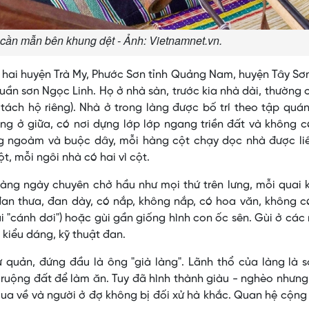
ần mẫn bên khung dệt - Ảnh: Vietnamnet.vn.
 hai huyện Trà My, Phước Sơn tỉnh Quảng Nam, huyện Tây Sơn
ần sơn Ngọc Linh. Họ ở nhà sàn, trước kia nhà dài, thường 
 tách hộ riêng). Nhà ở trong làng được bố trí theo tập quá
ng ở giữa, có nơi dựng lớp lớp ngang triền đất và không 
ng ngoàm và buộc dây, mỗi hàng cột chạy dọc nhà được liê
t, mỗi ngôi nhà có hai vì cột.
àng ngày chuyên chở hầu như mọi thứ trên lưng, mỗi quai 
đan thưa, đan dày, có nắp, không nắp, có hoa văn, không 
ùi "cánh dơi") hoặc gùi gần giống hình con ốc sên. Gùi ở cá
 kiểu dáng, kỹ thuật đan.
ự quản, đứng đầu là ông "già làng". Lãnh thổ của làng là 
 ruộng đất để làm ăn. Tuy đã hình thành giàu - nghèo nhưn
 mua về và người ở đợ không bị đối xử hà khắc. Quan hệ cộn