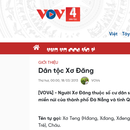
Việt
Tày
dnK dK ppR x@P c'
GIỚI THIỆU
Dân tộc Xơ Đăng
Thứ hai, 00:00, 18/03/2013
VOV4
[VOV4] - Người Xơ Ðăng thuộc số cư dân si
miền núi của thành phố Đà Nẵng và tỉnh 
Tên tự gọi:
Xơ Teng (Hđang, Xđang, Xđeng),
Trê), Châu.