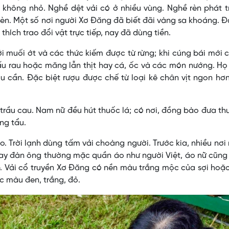
ế không nhỏ. Nghề dệt vải có ở nhiều vùng. Nghề rèn phát t
rèn. Một số nơi người Xơ Ðăng đã biết đãi vàng sa khoáng. Ð
thích trao đổi vật trực tiếp, nay đã dùng tiền.
muối ớt và các thức kiếm được từ rừng; khi cúng bái mới c
ấu rau hoặc măng lẫn thịt hay cá, ốc và các món nướng. H
ợu cần. Ðặc biệt rượu được chế từ loại kê chân vịt ngon hơ
trầu cau. Nam nữ đều hút thuốc lá; có nơi, đồng bào đưa th
ng tẩu.
. Trời lạnh dùng tấm vải choàng người. Trước kia, nhiều nơi
ay đàn ông thường mặc quần áo như người Việt, áo nữ cũng
p. Vải cổ truyền Xơ Ðăng có nền màu trắng mộc của sợi ho
c màu đen, trắng, đỏ.