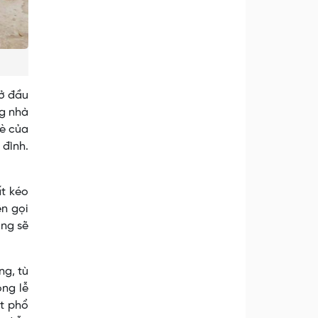
mở đầu
ng nhà
hè của
 đình.
ất kéo
ên gọi
ùng sẽ
ng, tù
ong lễ
át phổ