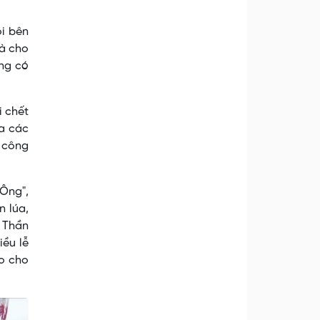
ỗi bên
gà cho
ông có
i chết
a các
, công
"Ông",
n lúa,
. Thần
iều lễ
ro cho