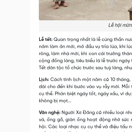
Lễ hội mừn
Lễ tết:
Quan trọng nhất là lễ cúng thần n
năm làm ăn mới, mở đầu vụ trỉa lúa, khi lú
rông, làm nhà mới, khi con cái trưởng thàn
cộng đồng làng, tiêu biểu là lễ trước ngày 
Tết dân tộc tổ chức trước sau tuỳ làng, nh
Lịch:
Cách tính lịch một năm có 10 tháng, 
dài cho đến khi bước vào vụ rẫy mới. Mỗi 
cụ thể. Phân biệt ngày tốt, ngày xấu, ví d
không bị mọt...
Văn nghệ:
Người Xơ Ðăng có nhiều loại nhạc
và, ống gõ, giàn ống hoạt động nhờ sức nư
hội. Các loại nhạc cụ cụ thể và điệu tấu