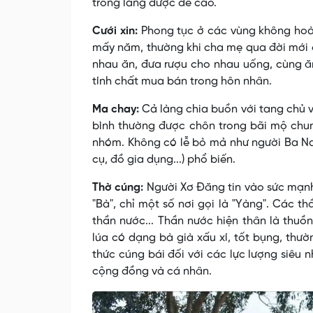
trong làng được đề cao.
Cưới xin:
Phong tục ở các vùng không hoàn
mấy năm, thường khi cha mẹ qua đời mới ở
nhau ăn, đưa rượu cho nhau uống, cùng ă
tính chất mua bán trong hôn nhân.
Ma chay:
Cả làng chia buồn với tang chủ 
bình thường được chôn trong bãi mộ chun
nhóm. Không có lễ bỏ mả như người Ba Na, 
cụ, đồ gia dụng...) phổ biến.
Thờ cúng:
Người Xơ Ðăng tin vào sức mạnh 
"Bà", chỉ một số nơi gọi là "Yàng". Các th
thần nước... Thần nước hiện thân là thuồ
lúa có dạng bà già xấu xí, tốt bụng, thườ
thức cúng bái đối với các lực lượng siêu n
cộng đồng và cá nhân.