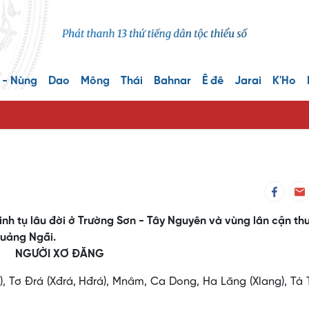
 - Nùng
Dao
Mông
Thái
Bahnar
Ê đê
Jarai
K'Ho
nh tụ lâu đời ở Trường Sơn - Tây Nguyên và vùng lân cận th
Quảng Ngãi.
NGƯỜI XƠ ĐĂNG
 Tơ Ðrá (Xđrá, Hđrá), Mnâm, Ca Dong, Ha Lăng (Xlang), Tà T