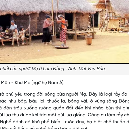
 nhất của người Mạ ở Lâm Đồng - Ảnh: Mai Văn Bảo.
Môn - Khơ Me (ngữ hệ Nam Á).
rò chủ yếu trong đời sống của người Mạ. Ðây là loại rẫy đa
hác như bắp, bầu, bí, thuốc lá, bông vải, ở vùng sông Ðồn
ả đàn trâu xuống ruộng quần đất đến khi nhão bùn thì gie
ùi lúa thu được khi trỉa một gùi lúa giống. Công cụ làm rẫy c
i. Nghề đánh cá khá phổ biến. Trước đây, họ biết chế thuốc 
i Mạ nổi tiếng về nghề trồng bông dệt vải.