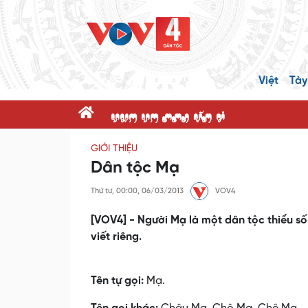
Việt
Tày
dnK dK ppR x@P c'
GIỚI THIỆU
Dân tộc Mạ
Thứ tư, 00:00, 06/03/2013
VOV4
[VOV4] - Người Mạ là một dân tộc thiểu số
viết riêng.
Tên tự gọi:
Mạ.