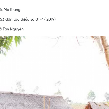
ô, Mạ Krung.
53 dân tộc thiểu số 01/4/ 2019).
 ở Tây Nguyên.