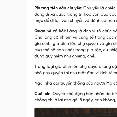
Phương tiện vận chuyển:
Chủ yếu là chiếc 
dùng đi xa được trang trí hoa văn qua cá
mộc để đi lại, vận chuyển và đánh cá trên 
Quan hệ xã hội:
Làng là đơn vị tổ chức x
Chủ làng có nhiệm vụ cùng tế trong các n
gia đình: gia đình lớn phụ quyền và gia đ
của thế hệ cao nhất trong gia tộc, có nhi
dùng quý hiếm như chiêng, ché.
Trong loại gia đình lớn phụ quyền, từng c
nhỏ phụ quyền thì như một đơn vị kinh tế c
Ngôi nhà dài truyền thống của người Mạ còn
Cưới xin:
Quyền chủ động hôn nhân do bên n
chồng chỉ ở lại nhà gái 8 ngày, còn không,