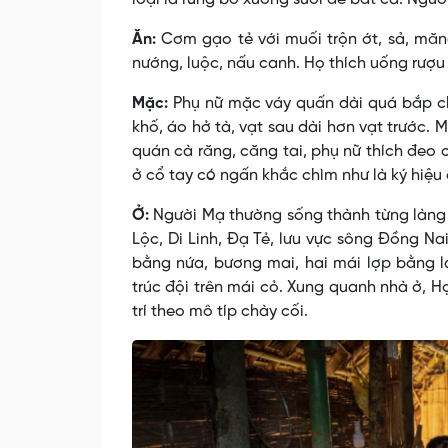
Ăn:
Cơm gạo tẻ với muối trộn ớt, sả, măng
nướng, luộc, nấu canh. Họ thích uống rượu
Mặc:
Phụ nữ mặc váy quấn dài quá bắp châ
khố, áo hở tà, vạt sau dài hơn vạt trước
quán cà răng, căng tai, phụ nữ thích đeo
ở cổ tay có ngấn khắc chìm như là ký hiệu 
Ở:
Người Mạ thường sống thành từng làng (
Lộc, Di Linh, Ðạ Tẻ, lưu vực sông Ðồng Na
bằng nứa, bương mai, hai mái lợp bằng 
trúc đội trên mái cỏ. Xung quanh nhà ở, H
trí theo mô típ chày cối.