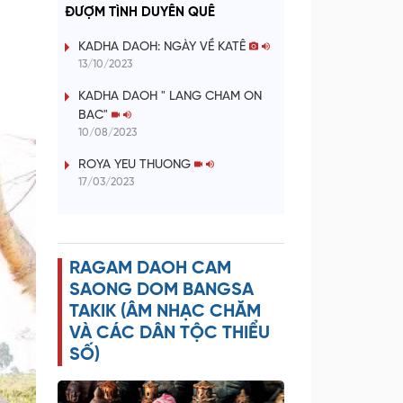
a
ĐƯỢM TÌNH DUYÊN QUÊ
y
KADHA DAOH: NGÀY VỀ KATÊ
13/10/2023
V
KADHA DAOH " LANG CHAM ON
BAC"
i
10/08/2023
d
ROYA YEU THUONG
17/03/2023
e
o
RAGAM DAOH CAM
SAONG DOM BANGSA
TAKIK (ÂM NHẠC CHĂM
VÀ CÁC DÂN TỘC THIỂU
SỐ)