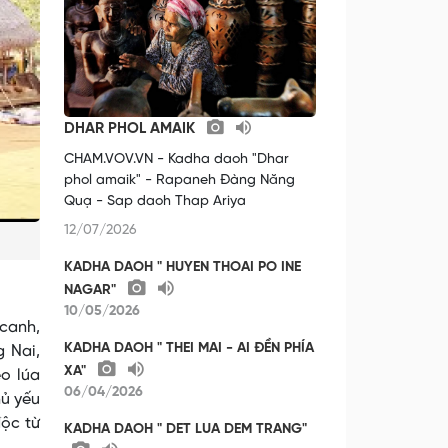
DHAR PHOL AMAIK
CHAM.VOV.VN - Kadha daoh "Dhar
phol amaik" - Rapaneh Đàng Năng
Quạ - Sap daoh Thap Ariya
12/07/2026
KADHA DAOH " HUYEN THOAI PO INE
NAGAR"
10/05/2026
 canh,
KADHA DAOH " THEI MAI - AI ĐỀN PHÍA
g Nai,
XA"
o lúa
06/04/2026
hủ yếu
độc từ
KADHA DAOH " DET LUA DEM TRANG"