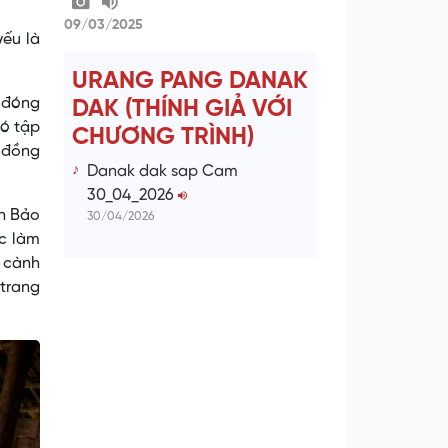
09/03/2025
yếu là
URANG PANG DANAK
m đóng
DAK (THÍNH GIẢ VỚI
có tập
CHƯƠNG TRÌNH)
g đồng
Danak dak sap Cam
30_04_2026
ên Bảo
30/04/2026
ợc làm
 cành
 trang