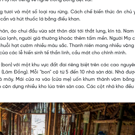
 tươi và một số loại rau rừng. Cách chế biến thức ăn chủ 
 cần và hút thuốc lá bằng điếu khan.
n, áo chui đầu vừa sát thân dài tới thắt lưng, kín tà. Na
. Mùa lạnh, người già thường khoác thêm tấm mền. Người Mạ 
 chuỗi hạt cườm nhiều màu sắc. Thanh niên mang nhiều vòn
của các lễ hiến sinh tế thần linh, cầu mát cho chính mình.
bon) với một khu vực đất đai riêng biệt trên các cao nguy
i (Lâm Ðồng). Mỗi "bon" có từ 5 đến 10 nhà sàn dài. Nhà đư
lá mây. Mái cửa ra vào (cửa mẹ) uốn khum thành vòm bằng
ọ còn dựng nhiều kho lúa trên sàn cao. Các cột nhà kho đều