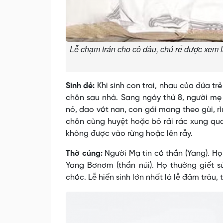
Lễ chạm trán cho cô dâu, chú rể được xem l
Sinh đẻ:
Khi sinh con trai, nhau của đứa tr
chôn sau nhà. Sang ngày thứ 8, người mẹ
nỏ, dao vót nan, con gái mang theo gùi, rìu
chôn cùng huyệt hoặc bỏ rải rác xung qua
không được vào rừng hoặc lên rẫy.
Thờ cúng:
Người Mạ tin có thần (Yang). Họ 
Yang Bơnơm (thần núi). Họ thường giết s
chóc. Lễ hiến sinh lớn nhất là lễ đâm trâu,