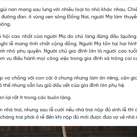
gùi nan mang sau lưng với nhiều loại to nhỏ khác nhau. Chi
c đường đan. ở vùng ven sông Ðồng Nai, người Mạ làm thuy
sông.
ã hội cao nhất của người Mạ do chủ làng đứng đầu (quăng 
ghi lễ mang tính chất cộng đồng. Người Mạ tồn tại hai hìn
ình nhỏ phụ quyền. Người chủ gia đình lớn là người cao tuổ
ệm vụ điều hành mọi công việc trong gia đình và trông coi 
ặp vợ chồng với con cái ở chung nhưng làm ăn riêng, còn gi
á thể nhưng vẫn lưu giữ dấu vết của gia đình lớn phụ hệ.
 lại rất ít trong các buôn làng.
hà trai, nhưng sau lễ cưới nếu nhà trai nộp đủ sính lễ thì 
 chàng trai phải ở rể đến khi nộp đủ mới được đưa vợ về nhà 