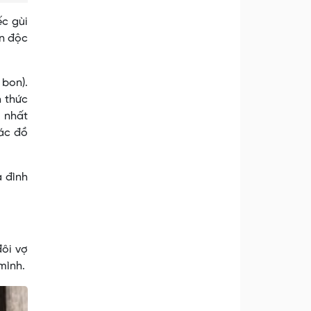
ếc gùi
ền độc
bon).
h thức
i nhất
các đồ
a đình
đôi vợ
mình.