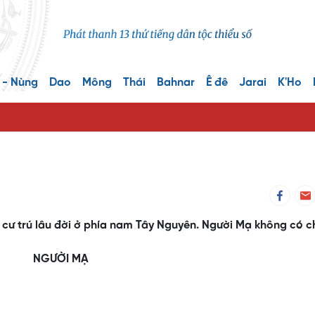
 - Nùng
Dao
Mông
Thái
Bahnar
Ê đê
Jarai
K'Ho
 cư trú lâu đời ở phía nam Tây Nguyên. Người Mạ không có c
NGƯỜI MẠ