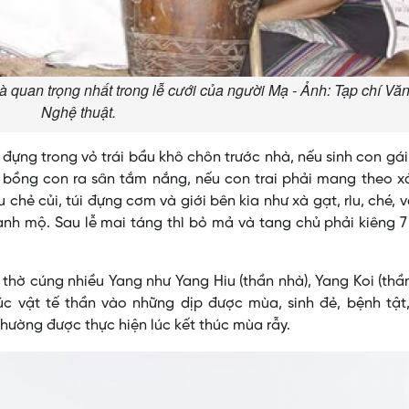
à quan trọng nhất trong lễ cưới của người Mạ - Ảnh: Tạp chí Vă
Nghệ thuật.
ẻ đựng trong vỏ trái bầu khô chôn trước nhà, nếu sinh con gá
 bồng con ra sân tắm nắng, nếu con trai phải mang theo x
 chẻ củi, túi đựng cơm và giới bên kia như xà gạt, rìu, ché, 
nh mộ. Sau lễ mai táng thì bỏ mả và tang chủ phải kiêng 
thờ cúng nhiều Yang như Yang Hiu (thần nhà), Yang Koi (thần
úc vật tế thần vào những dịp được mùa, sinh đẻ, bệnh tật
 thường được thực hiện lúc kết thúc mùa rẫy.