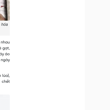
n hóa
i nhau
à gạt,
váy áo
7 ngày
 lúa),
, chết