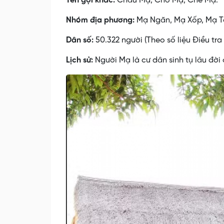
Tên gọi khác:
Châu Mạ, Chô Mạ, Chê Mạ.
Nhóm địa phương:
Mạ Ngăn, Mạ Xốp, Mạ T
Dân số:
50.322 người (Theo số liệu Điều tra 
Lịch sử:
Người Mạ là cư dân sinh tụ lâu đời