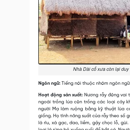
Nhà Dài cổ xưa còn lại duy
Ngôn ngữ:
Tiếng nói thuộc nhóm ngôn ngữ 
Hoạt động sản xuất:
Nương rẫy đóng vai t
ngoài trồng lúa còn trồng các loại cây k
người Mạ làm ruộng bằng kỹ thuật lùa c
giống. Họ tính năng suất của rẫy theo số g
là rìu, xà gạc, dao, liềm, gậy chọc lỗ, gù
loại lá rừng bỏ xuống suối để bắt cá. Ngườ