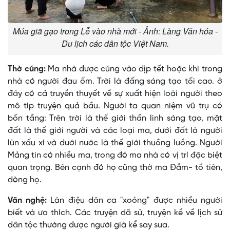
Múa giã gạo trong Lễ vào nhà mới - Ảnh: Làng Văn hóa -
Du lịch các dân tộc Việt Nam.
Thờ cúng:
Ma nhà được cúng vào dịp tết hoặc khi trong
nhà có người đau ốm. Trời là đấng sáng tạo tối cao. ở
đây có cả truyền thuyết về sự xuất hiện loài người theo
mô típ truyện quả bầu. Người ta quan niệm vũ trụ có
bốn tầng: Trên trời là thế giới thần linh sáng tạo, mặt
đất là thế giới người và các loại ma, dưới đất là người
lùn xấu xí và dưới nước là thế giới thuồng luồng. Người
Mảng tin có nhiều ma, trong đó ma nhà có vị trí đặc biệt
quan trọng. Bên cạnh đó họ cũng thờ ma Ðẳm- tổ tiên,
dòng họ.
Văn nghệ:
Làn điệu dân ca "xoỏng" được nhiều người
biết và ưa thích. Các truyện dã sử, truyện kể về lịch sử
dân tộc thường được người già kể say sưa.