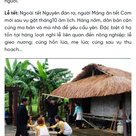
người.
Lễ tết:
Ngoài tết Nguyên đán ra, người Mảng ăn tết Cơm
mới sau vụ gặt tháng10 âm lịch. Hàng năm, dân bản còn
cúng ma bản và ma nhà để yêu cầu yên. Ðặc biệt ở họ
tồn tại hàng loạt nghi lễ liên quan đến nông nghiệp: lễ
gieo nương; cúng hồn lúa, mẹ lúa; cúng sau vụ thu
hoạch...