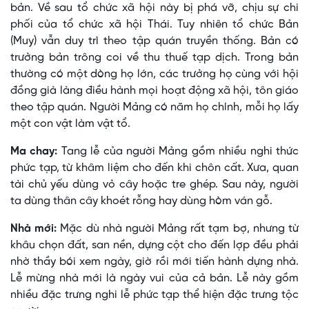
bản. Về sau tổ chức xã hội này bị phá vỡ, chịu sự chi
phối của tổ chức xã hội Thái. Tuy nhiên tổ chức Bản
(Muy) vẫn duy trì theo tập quán truyền thống. Bản có
trưởng bản trông coi về thu thuế tạp dịch. Trong bản
thường có một dòng họ lớn, các trưởng họ cùng với hội
đồng già làng điều hành mọi hoạt động xã hội, tôn giáo
theo tập quán. Người Mảng có năm họ chính, mỗi họ lấy
một con vật làm vật tổ.
Ma chay:
Tang lễ của người Mảng gồm nhiều nghi thức
phức tạp, từ khâm liệm cho đến khi chôn cất. Xưa, quan
tài chủ yếu dùng vỏ cây hoặc tre ghép. Sau này, người
ta dùng thân cây khoét rỗng hay dùng hòm ván gỗ.
Nhà mới:
Mặc dù nhà người Mảng rất tạm bợ, nhưng từ
khâu chọn đất, san nền, dựng cột cho đến lợp đều phải
nhờ thầy bói xem ngày, giờ rồi mới tiến hành dựng nhà.
Lễ mừng nhà mới là ngày vui của cả bản. Lễ này gồm
nhiều đặc trưng nghi lễ phức tạp thể hiện đặc trưng tộc