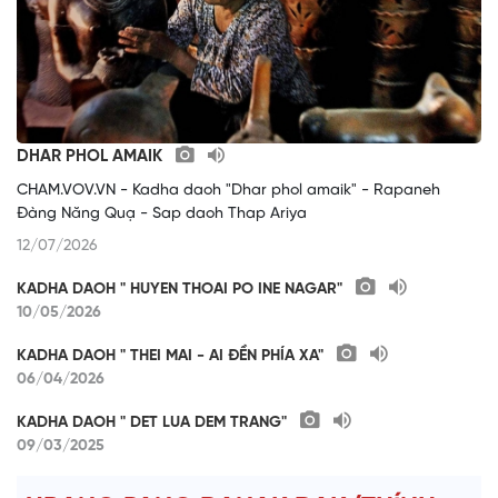
DHAR PHOL AMAIK
CHAM.VOV.VN - Kadha daoh "Dhar phol amaik" - Rapaneh
Đàng Năng Quạ - Sap daoh Thap Ariya
12/07/2026
KADHA DAOH " HUYEN THOAI PO INE NAGAR"
10/05/2026
KADHA DAOH " THEI MAI - AI ĐỀN PHÍA XA"
06/04/2026
KADHA DAOH " DET LUA DEM TRANG"
09/03/2025