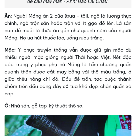
để cầu may mắn - Ảnh: Báo Lai Châu.
Ăn:
Người Mảng ăn 2 bữa (trưa - tối), ngô là lương thực
chính, ngô trộn sắn hoặc trộn với ít gạo đồ lên. Lá sắn
non đồ muối là thức ăn gần như quanh năm của người
Mảng. Họ ưa hút thuốc lào, uống rượu trắng.
Mặc:
Y phục truyền thống vẫn được giữ gìn mặc dù
nhiều người mặc giống người Thái hoặc Việt. Nét độc
đáo trong y phục phụ nữ Mảng là tấm choàng quấn
quanh thân được cắt may bằng vải thô màu trắng, ở
giữa thêu hàng chỉ đỏ. Ðầu để trần, tóc buộc thành
chỏm trên đầu bằng dây có tua khá đẹp, chân quấn xà
cạp.
Ở:
Nhà sàn, gỗ tạp, kỹ thuật thô sơ.