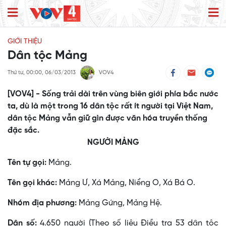
GIỚI THIỆU
Dân tộc Mảng
Thứ tư, 00:00, 06/03/2013
VOV4
[VOV4] - Sống trải dài trên vùng biên giới phía bắc nước
ta, dù là một trong 16 dân tộc rất ít người tại Việt Nam,
dân tộc Mảng vẫn giữ gìn được văn hóa truyền thống
đặc sắc.
NGƯỜI MẢNG
Tên tự gọi:
Mảng.
Tên gọi khác:
Mảng Ư, Xá Mảng, Niểng O, Xá Bá O.
Nhóm địa phương:
Mảng Gứng, Mảng Hệ.
Dân số:
4.650 người (Theo số liệu Điều tra 53 dân tộc