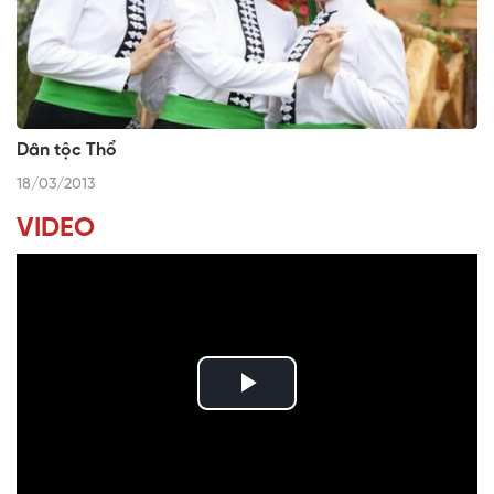
Dân tộc Thổ
18/03/2013
VIDEO
P
l