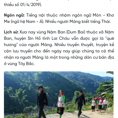
thiểu số 01/4/2019).
Ngôn ngữ:
Tiếng nói thuộc nhóm ngôn ngữ Môn - Khơ
Me (ngữ hệ Nam - Á). Nhiều người Mảng biết tiếng Thái.
Lịch sử:
Xưa nay vùng Nặm Ban (Dum Bai) thuộc xã Nặm
Ban, huyện Sìn Hồ tỉnh Lai Châu vẫn được gọi là "quê
hương" của người Mảng. Nhiều truyền thuyết, truyện kể
còn lưu truyền cho đến ngày nay giúp chúng ta có thể
nhận ra người Mảng là một trong những dân cư bản địa
ở vùng Tây Bắc.