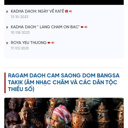
ĐƯỢM TÌNH DUYÊN QUÊ
a
KADHA DAOH: NGÀY VỀ KATÊ
y
13/10/2023
V
KADHA DAOH " LANG CHAM ON BAC"
10/08/2023
i
ROYA YEU THUONG
17/03/2023
d
e
RAGAM DAOH CAM SAONG DOM BANGSA
o
TAKIK (ÂM NHẠC CHĂM VÀ CÁC DÂN TỘC
THIỂU SỐ)