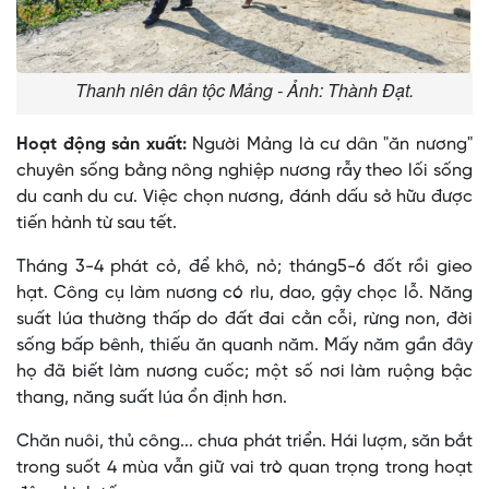
Thanh niên dân tộc Mảng - Ảnh: Thành Đạt.
Hoạt động sản xuất:
Người Mảng là cư dân "ăn nương"
chuyên sống bằng nông nghiệp nương rẫy theo lối sống
du canh du cư. Việc chọn nương, đánh dấu sở hữu được
tiến hành từ sau tết.
Tháng 3-4 phát cỏ, để khô, nỏ; tháng5-6 đốt rồi gieo
hạt. Công cụ làm nương có rìu, dao, gậy chọc lỗ. Năng
suất lúa thường thấp do đất đai cằn cỗi, rừng non, đời
sống bấp bênh, thiếu ăn quanh năm. Mấy năm gần đây
họ đã biết làm nương cuốc; một số nơi làm ruộng bậc
thang, năng suất lúa ổn định hơn.
Chăn nuôi, thủ công... chưa phát triển. Hái lượm, săn bắt
trong suốt 4 mùa vẫn giữ vai trò quan trọng trong hoạt