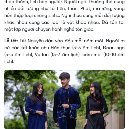
thần thánh, linh hồn người). Người ngái thường thờ cúng
nhiều đối tượng như tổ tiên, thần, Phật, ma rừng, vong
hồn thập loại chúng sinh... Nghi thức cúng mỗi đối tượng
khác nhau cùng các loại lễ vật khác nhau. Ðã tồn tại
một lớp người chuyên hành nghề tôn giáo.
Lễ tết:
Tết Nguyên đán vào đầu mỗi năm mới. Ngoài ra
có các tết khác như Hàn thực (3-3 âm lịch), Ðoan ngọ
(5-5 âm lịch), Vu lan (15-7 âm lịch), cơm mới (10-10 âm
lịch).