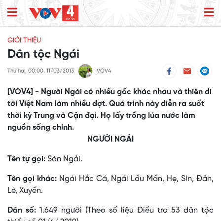
GIỚI THIỆU
Dân tộc Ngái
Thứ hai, 00:00, 11/03/2013
VOV4
[VOV4] - Người Ngái có nhiều gốc khác nhau và thiên di
tới Việt Nam làm nhiều đợt. Quá trình này diễn ra suốt
thời kỳ Trung và Cận đại. Họ lấy trồng lúa nước làm
nguồn sống chính.
NGƯỜI NGÁI
Tên tự gọi:
Sán Ngải.
Tên gọi khác:
Ngái Hắc Cá, Ngái Lầu Mần, Hẹ, Sín, Ðản,
Lê, Xuyến.
Dân số:
1.649 người (Theo số liệu Điều tra 53 dân tộc