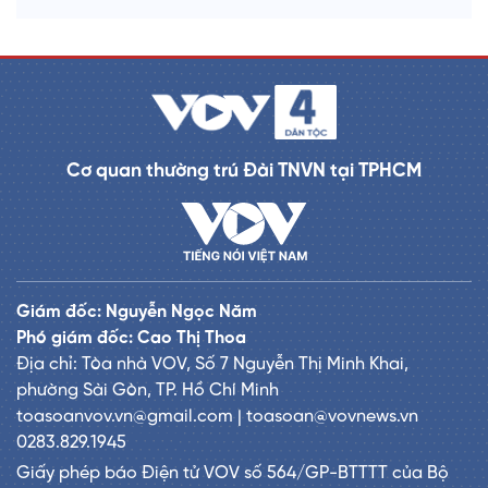
Cơ quan thường trú Đài TNVN tại TPHCM
Giám đốc: Nguyễn Ngọc Năm
Phó giám đốc: Cao Thị Thoa
Địa chỉ: Tòa nhà VOV, Số 7 Nguyễn Thị Minh Khai,
phường Sài Gòn, TP. Hồ Chí Minh
toasoanvov.vn@gmail.com | toasoan@vovnews.vn
0283.829.1945
Giấy phép báo Điện tử VOV số 564/GP-BTTTT của Bộ