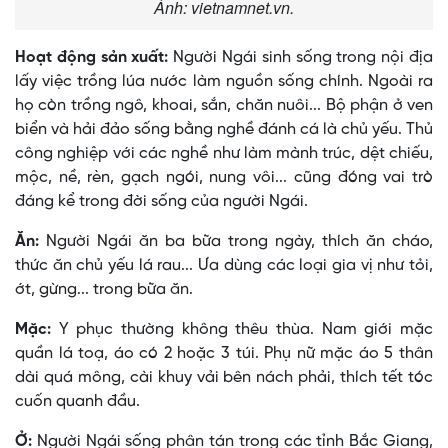
Ảnh: vietnamnet.vn.
Hoạt động sản xuất:
Người Ngái sinh sống trong nội địa
lấy việc trồng lúa nước làm nguồn sống chính. Ngoài ra
họ còn trồng ngô, khoai, sắn, chăn nuôi... Bộ phận ở ven
biển và hải đảo sống bằng nghề đánh cá là chủ yếu. Thủ
công nghiệp với các nghề như làm mành trúc, dệt chiếu,
mộc, nề, rèn, gạch ngói, nung vôi... cũng đóng vai trò
đáng kể trong đời sống của người Ngái.
Ăn:
Người Ngái ăn ba bữa trong ngày, thích ăn cháo,
thức ăn chủ yếu lá rau... Ưa dùng các loại gia vị như tỏi,
ớt, gừng... trong bữa ăn.
Mặc:
Y phục thường không thêu thùa. Nam giới mặc
quần lá toạ, áo có 2 hoặc 3 túi. Phụ nữ mặc áo 5 thân
dài quá mông, cài khuy vải bên nách phải, thích tết tóc
cuốn quanh đầu.
Ở:
Người Ngái sống phân tán trong các tỉnh Bắc Giang,