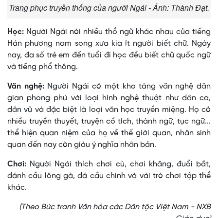
Trang phục truyền thống của người Ngái - Ảnh: Thành Đạt.
Học:
Người Ngái nói nhiều thổ ngữ khác nhau của tiếng
Hán phương nam song xưa kia ít người biết chữ. Ngày
nay, đa số trẻ em đến tuổi đi học đều biết chữ quốc ngữ
và tiếng phổ thông.
Văn nghệ:
Người Ngái có một kho tàng văn nghệ dân
gian phong phú với loại hình nghệ thuật như dân ca,
dân vũ và đặc biệt là loại văn học truyền miệng. Họ có
nhiều truyền thuyết, truyện cổ tích, thành ngữ, tục ngữ...
thể hiện quan niệm của họ về thế giới quan, nhân sinh
quan đến nay còn giàu ý nghĩa nhân bản.
Chơi:
Người Ngái thích chơi cù, chơi khăng, đuổi bắt,
đánh cầu lông gà, đá cầu chinh và vài trò chơi tập thể
khác.
(Theo Bức tranh Văn hóa các Dân tộc Việt Nam - NXB