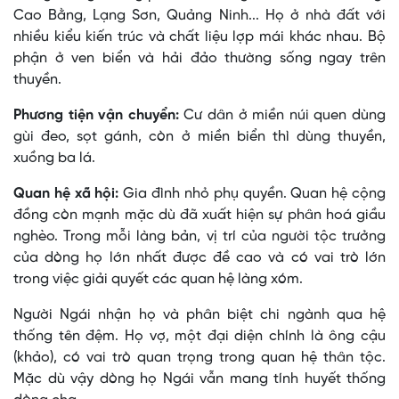
Cao Bằng, Lạng Sơn, Quảng Ninh... Họ ở nhà đất với
nhiều kiểu kiến trúc và chất liệu lợp mái khác nhau. Bộ
phận ở ven biển và hải đảo thường sống ngay trên
thuyền.
Phương tiện vận chuyển:
Cư dân ở miền núi quen dùng
gùi đeo, sọt gánh, còn ở miền biển thì dùng thuyền,
xuồng ba lá.
Quan hệ xã hội:
Gia đình nhỏ phụ quyền. Quan hệ cộng
đồng còn mạnh mặc dù đã xuất hiện sự phân hoá giầu
nghèo. Trong mỗi làng bản, vị trí của người tộc trưởng
của dòng họ lớn nhất được đề cao và có vai trò lớn
trong việc giải quyết các quan hệ làng xóm.
Người Ngái nhận họ và phân biệt chi ngành qua hệ
thống tên đệm. Họ vợ, một đại diện chính là ông cậu
(khảo), có vai trò quan trọng trong quan hệ thân tộc.
Mặc dù vậy dòng họ Ngái vẫn mang tính huyết thống