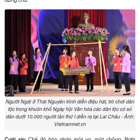
dòng cha.
Người Ngái ở Thái Nguyên trình diễn điệu hát, trò chơi dân
tộc trong khuôn khổ Ngày hội Văn hóa các dân tộc có số
dân dưới 10.000 người lần thứ I diễn ra tại Lai Châu - Ảnh:
Vietnamnet.vn
Cưới xin:
Chế độ hôn nhân một vợ, một chồng. Nghi