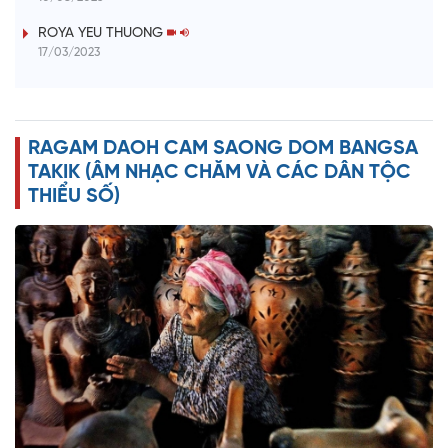
i
ROYA YEU THUONG
17/03/2023
d
e
RAGAM DAOH CAM SAONG DOM BANGSA
o
TAKIK (ÂM NHẠC CHĂM VÀ CÁC DÂN TỘC
THIỂU SỐ)