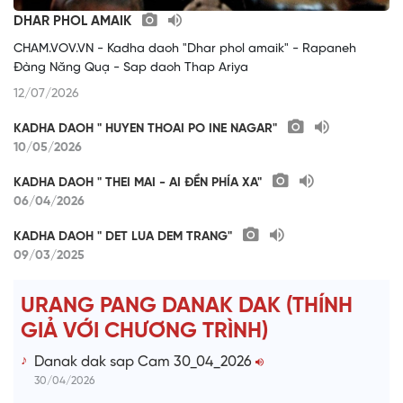
DHAR PHOL AMAIK
CHAM.VOV.VN - Kadha daoh "Dhar phol amaik" - Rapaneh
Đàng Năng Quạ - Sap daoh Thap Ariya
12/07/2026
KADHA DAOH " HUYEN THOAI PO INE NAGAR"
10/05/2026
KADHA DAOH " THEI MAI - AI ĐỀN PHÍA XA"
06/04/2026
KADHA DAOH " DET LUA DEM TRANG"
09/03/2025
URANG PANG DANAK DAK (THÍNH
GIẢ VỚI CHƯƠNG TRÌNH)
Danak dak sap Cam 30_04_2026
30/04/2026