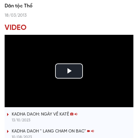
Dân tộc Thổ
18/03/2013
VIDEO
P
l
ĐƯỢM TÌNH DUYÊN QUÊ
a
KADHA DAOH: NGÀY VỀ KATÊ
y
13/10/2023
V
KADHA DAOH " LANG CHAM ON BAC"
10/08/2023