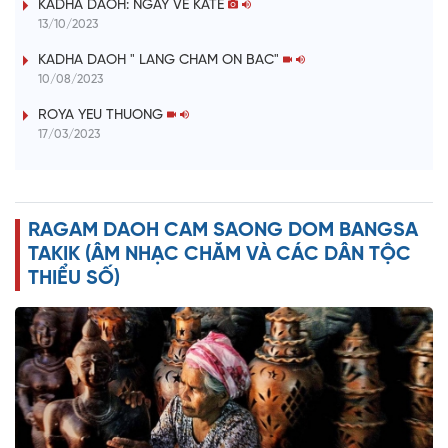
KADHA DAOH: NGÀY VỀ KATÊ
y
13/10/2023
V
KADHA DAOH " LANG CHAM ON BAC"
10/08/2023
i
ROYA YEU THUONG
17/03/2023
d
e
RAGAM DAOH CAM SAONG DOM BANGSA
o
TAKIK (ÂM NHẠC CHĂM VÀ CÁC DÂN TỘC
THIỂU SỐ)