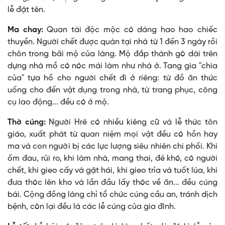
lễ đặt tên.
Ma chay:
Quan tài độc mộc có dáng hao hao chiếc
thuyền. Người chết được quàn tại nhà từ 1 đến 3 ngày rồi
chôn trong bãi mộ của làng. Mộ đắp thành gò dài trên
dựng nhà mồ có nóc mái làm như nhà ở. Tang gia "chia
của" tựa hồ cho người chết đi ở riêng: từ đồ ăn thức
uống cho đến vật dụng trong nhà, từ trang phục, công
cụ lao động... đều có ở mộ.
Thờ cúng:
Người Hrê có nhiều kiêng cữ và lễ thức tôn
giáo, xuất phát từ quan niệm mọi vật đều có hồn hay
ma và con người bị các lực lượng siêu nhiên chi phối. Khi
ốm đau, rủi ro, khi làm nhà, mang thai, đẻ khó, có người
chết, khi gieo cấy và gặt hái, khi gieo trỉa và tuốt lúa, khi
đưa thóc lên kho và lần đầu lấy thóc về ăn... đều cúng
bái. Cộng đồng làng chỉ tổ chức cúng cầu an, tránh dịch
bệnh, còn lại đều là các lễ cúng của gia đình.