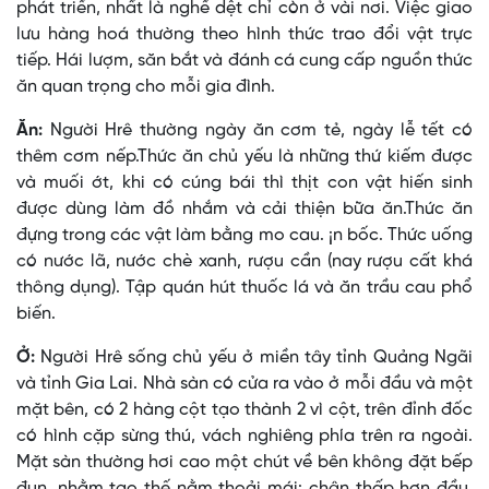
phát triển, nhất là nghề dệt chỉ còn ở vài nơi. Việc giao
lưu hàng hoá thường theo hình thức trao đổi vật trực
tiếp. Hái lượm, săn bắt và đánh cá cung cấp nguồn thức
ăn quan trọng cho mỗi gia đình.
Ăn:
Người Hrê thường ngày ăn cơm tẻ, ngày lễ tết có
thêm cơm nếp.Thức ăn chủ yếu là những thứ kiếm được
và muối ớt, khi có cúng bái thì thịt con vật hiến sinh
được dùng làm đồ nhắm và cải thiện bữa ăn.Thức ăn
đựng trong các vật làm bằng mo cau. ¡n bốc. Thức uống
có nước lã, nước chè xanh, rượu cần (nay rượu cất khá
thông dụng). Tập quán hút thuốc lá và ăn trầu cau phổ
biến.
Ở:
Người Hrê sống chủ yếu ở miền tây tỉnh Quảng Ngãi
và tỉnh Gia Lai. Nhà sàn có cửa ra vào ở mỗi đầu và một
mặt bên, có 2 hàng cột tạo thành 2 vì cột, trên đỉnh đốc
có hình cặp sừng thú, vách nghiêng phía trên ra ngoài.
Mặt sàn thường hơi cao một chút về bên không đặt bếp
đun, nhằm tạo thế nằm thoải mái: chân thấp hơn đầu.