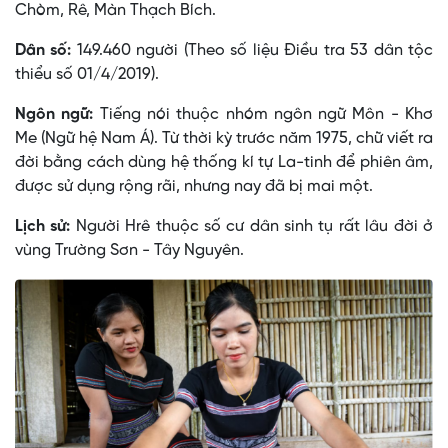
Chòm, Rê, Màn Thạch Bích.
Dân số:
149.460 người (Theo số liệu Điều tra 53 dân tộc
thiểu số 01/4/2019).
Ngôn ngữ:
Tiếng nói thuộc nhóm ngôn ngữ Môn - Khơ
Me (Ngữ hệ Nam Á). Từ thời kỳ trước năm 1975, chữ viết ra
đời bằng cách dùng hệ thống kí tự La-tinh để phiên âm,
được sử dụng rộng rãi, nhưng nay đã bị mai một.
Lịch sử:
Người Hrê thuộc số cư dân sinh tụ rất lâu đời ở
vùng Trường Sơn - Tây Nguyên.