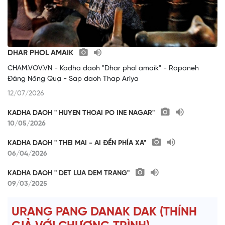
DHAR PHOL AMAIK
CHAM.VOV.VN - Kadha daoh "Dhar phol amaik" - Rapaneh
Đàng Năng Quạ - Sap daoh Thap Ariya
12/07/2026
KADHA DAOH " HUYEN THOAI PO INE NAGAR"
10/05/2026
KADHA DAOH " THEI MAI - AI ĐỀN PHÍA XA"
06/04/2026
KADHA DAOH " DET LUA DEM TRANG"
09/03/2025
URANG PANG DANAK DAK (THÍNH