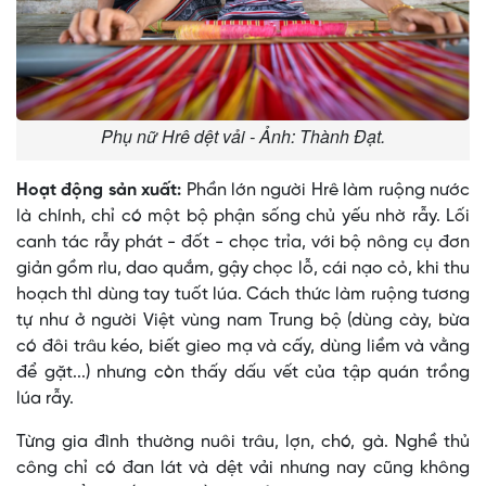
Phụ nữ Hrê dệt vải - Ảnh: Thành Đạt.
Hoạt động sản xuất:
Phần lớn người Hrê làm ruộng nước
là chính, chỉ có một bộ phận sống chủ yếu nhờ rẫy. Lối
canh tác rẫy phát - đốt - chọc trỉa, với bộ nông cụ đơn
giản gồm rìu, dao quắm, gậy chọc lỗ, cái nạo cỏ, khi thu
hoạch thì dùng tay tuốt lúa. Cách thức làm ruộng tương
tự như ở người Việt vùng nam Trung bộ (dùng cày, bừa
có đôi trâu kéo, biết gieo mạ và cấy, dùng liềm và vằng
để gặt...) nhưng còn thấy dấu vết của tập quán trồng
lúa rẫy.
Từng gia đình thường nuôi trâu, lợn, chó, gà. Nghề thủ
công chỉ có đan lát và dệt vải nhưng nay cũng không