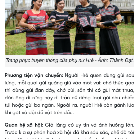
Trang phục truyền thống của phụ nữ Hrê - Ảnh: Thành Đạt.
Phương tiện vận chuyển:
Người Hrê quen dùng gùi sau
lưng, mỗi quai gùi quàng giữ vào một vai: chở thóc gạo
thì dùng gùi đan dày, chở củi, sắn thì có gùi mắt thưa,
đàn ông đi rừng hay đi trận có riêng loại gùi như chiếc
túi hoặc gùi ba ngăn. Ngoài ra, người Hrê còn gánh lúa
khi gặt và đội đồ vật trên đầu.
Quan hệ xã hội:
Già làng có uy tín và ảnh hưởng lớn.
Trước kia sự phân hoá xã hội đã khá sâu sắc, chế độ tôi