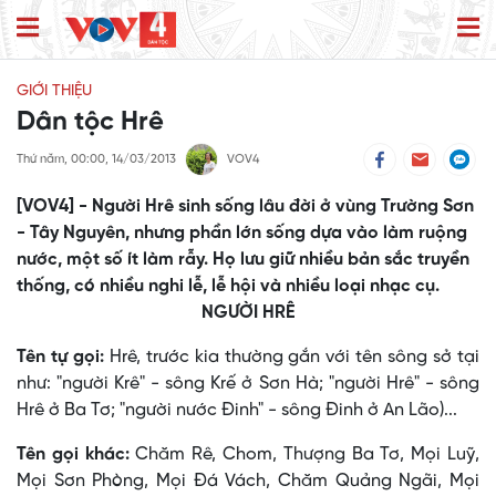
GIỚI THIỆU
Dân tộc Hrê
Thứ năm, 00:00, 14/03/2013
VOV4
[VOV4] - Người Hrê sinh sống lâu đời ở vùng Trường Sơn
- Tây Nguyên, nhưng phần lớn sống dựa vào làm ruộng
nước, một số ít làm rẫy. Họ lưu giữ nhiều bản sắc truyền
thống, có nhiều nghi lễ, lễ hội và nhiều loại nhạc cụ.
NGƯỜI HRÊ
Tên tự gọi:
Hrê, trước kia thường gắn với tên sông sở tại
như: "người Krê" - sông Krế ở Sơn Hà; "người Hrê" - sông
Hrê ở Ba Tơ; "người nước Ðinh" - sông Ðinh ở An Lão)...
Tên gọi khác:
Chăm Rê, Chom, Thượng Ba Tơ, Mọi Luỹ,
Mọi Sơn Phòng, Mọi Ðá Vách, Chăm Quảng Ngãi, Mọi