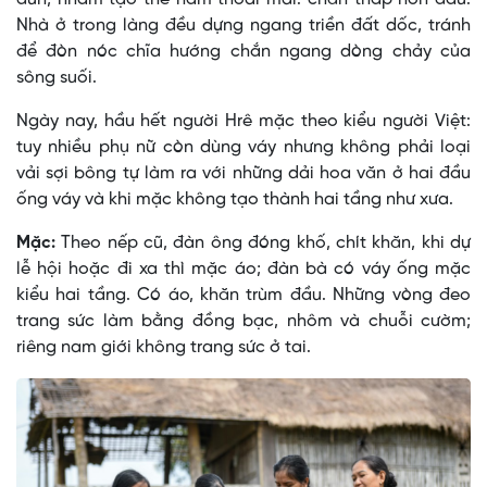
Nhà ở trong làng đều dựng ngang triền đất dốc, tránh
để đòn nóc chĩa hướng chắn ngang dòng chảy của
sông suối.
Ngày nay, hầu hết người Hrê mặc theo kiểu người Việt:
tuy nhiều phụ nữ còn dùng váy nhưng không phải loại
vải sợi bông tự làm ra với những dải hoa văn ở hai đầu
ống váy và khi mặc không tạo thành hai tầng như xưa.
Mặc:
Theo nếp cũ, đàn ông đóng khố, chít khăn, khi dự
lễ hội hoặc đi xa thì mặc áo; đàn bà có váy ống mặc
kiểu hai tầng. Có áo, khăn trùm đầu. Những vòng đeo
trang sức làm bằng đồng bạc, nhôm và chuỗi cườm;
riêng nam giới không trang sức ở tai.