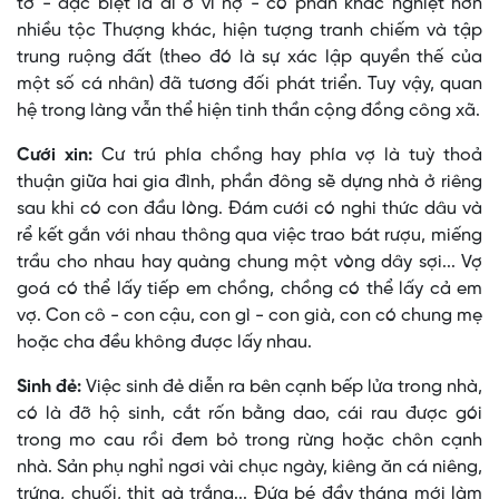
tớ - đặc biệt là đi ở vì nợ - có phần khắc nghiệt hơn
nhiều tộc Thượng khác, hiện tượng tranh chiếm và tập
trung ruộng đất (theo đó là sự xác lập quyền thế của
một số cá nhân) đã tương đối phát triển. Tuy vậy, quan
hệ trong làng vẫn thể hiện tinh thần cộng đồng công xã.
Cưới xin:
Cư trú phía chồng hay phía vợ là tuỳ thoả
thuận giữa hai gia đình, phần đông sẽ dựng nhà ở riêng
sau khi có con đầu lòng. Ðám cưới có nghi thức dâu và
rể kết gắn với nhau thông qua việc trao bát rượu, miếng
trầu cho nhau hay quàng chung một vòng dây sợi... Vợ
goá có thể lấy tiếp em chồng, chồng có thể lấy cả em
vợ. Con cô - con cậu, con gì - con già, con có chung mẹ
hoặc cha đều không được lấy nhau.
Sinh đẻ:
Việc sinh đẻ diễn ra bên cạnh bếp lửa trong nhà,
có là đỡ hộ sinh, cắt rốn bằng dao, cái rau được gói
trong mo cau rồi đem bỏ trong rừng hoặc chôn cạnh
nhà. Sản phụ nghỉ ngơi vài chục ngày, kiêng ăn cá niêng,
trứng, chuối, thịt gà trắng... Ðứa bé đầy tháng mới làm