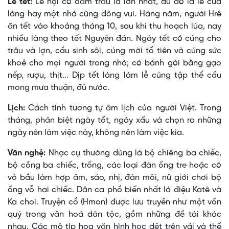
Lễ tết:
Lễ hội có đâm trâu là lớn nhất, dù đó là lễ của
làng hay một nhà cũng đông vui. Hàng năm, người Hrê
ăn tết vào khoảng tháng 10, sau khi thu hoạch lúa, nay
nhiều làng theo tết Nguyên đán. Ngày tết có cúng cho
trâu và lợn, cầu sinh sôi, cúng mời tổ tiên và cúng sức
khoẻ cho mọi người trong nhà; có bánh gói bằng gạo
nếp, rượu, thịt... Dịp tết làng làm lễ cúng tập thể cầu
mong mưa thuận, đủ nước.
Lịch:
Cách tính tương tự âm lịch của người Việt. Trong
tháng, phân biệt ngày tốt, ngày xấu và chọn ra những
ngày nên làm việc này, không nên làm việc kia.
Văn nghệ:
Nhạc cụ thường dùng là bộ chiêng ba chiếc,
bộ cồng ba chiếc, trống, các loại đàn ống tre hoặc có
vỏ bầu làm hợp âm, sáo, nhị, đàn môi, nữ giới chơi bộ
ống vỗ hai chiếc. Dân ca phổ biến nhất là điệu Katê và
Ka choi. Truyện cổ (Hmon) được lưu truyền như một vốn
quý trong văn hoá dân tộc, gồm những đề tài khác
nhau. Các mô típ hoa văn hình học dệt trên vải và thể