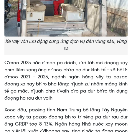
Xe vay vốn lưu động cung ứng dịch vụ đến vùng sâu, vùng
xa
C’moo 2025 năc c’moo pa đơơh, k’rơ lâh mơ đoọng xay
bhrợ liêm xang âng cr’noọ bh’rợ pa dưr kinh tế - xã hội 5
c’moo 2021 - 2025, ngành ngân hàng vêy ta pazao
đoọng xa nay bh’rợ bha lâng: n’jưah zư nhâm mâng kinh
tế ga măc, n’jưah bhrợ t’vaih c’rơ pa dưr bh’rợ tín dụng
đoọng ha rau dưr vaih.
Xoọc đâu, pazêng tỉnh Nam Trung bộ lâng Tây Nguyên
xoọc vêy ta pazao đoọng bh’rợ tr’nêng pa dưr rau dưr
âng GRDP tơợ 8-13%. Ngân hàng Nhà nước xay moon
pa xiêr lãi xuất k’đhơợng xay, ting n’năc ta đang moon