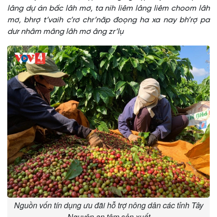
lâng dự án bấc lâh mơ, ta nih liêm lâng liêm choom lâh
mơ, bhrợ t’vaih c’rơ chr’năp đoọng ha xa nay bh’rợ pa
dưr nhâm mâng lâh mơ âng zr’lụ
Nguồn vốn tín dụng ưu đãi hỗ trợ nông dân các tỉnh Tây
Nguyên an tâm sản xuất