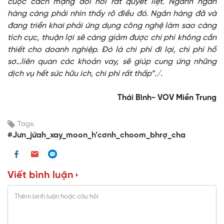
cuộc cách mạng đòi hỏi rất quyết liệt. Ngành ngân
hàng càng phải nhìn thấy rõ điều đó. Ngân hàng đã và
đang triển khai phải ứng dụng công nghệ làm sao càng
tích cực, thuận lợi sẽ càng giảm được chi phí không cần
thiết cho doanh nghiệp. Đó là chi phí đi lại, chi phí hồ
sơ…liên quan các khoản vay, sẽ giúp cung ứng những
dịch vụ hết sức hữu ích, chi phí rất thấp”./.
Thái Bình- VOV Miền Trung
Tags:
#Jưn_jứah_xay_moon_h’cơnh_choom_bhrợ_cha
Viết bình luận