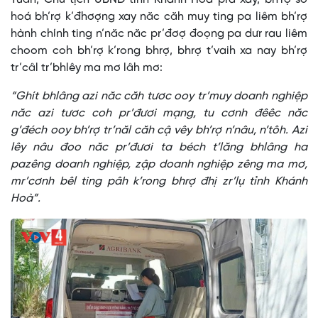
hoá bh’rợ k’đhơợng xay năc căh muy ting pa liêm bh’rợ
hành chính ting n’năc năc pr’đơợ đoọng pa dưr rau liêm
choom coh bh’rợ k’rong bhrợ, bhrợ t’vaih xa nay bh’rợ
tr’câl tr’bhlêy ma mơ lâh mơ:
“Ghít bhlâng azi năc căh tươc ooy tr’muy doanh nghiệp
năc azi tươc coh pr’đươi mạng, tu cơnh đêêc năc
g’đéch ooy bh’rợ tr’năl căh cậ vêy bh’rợ n’nâu, n’tôh. Azi
lêy nâu đoo năc pr’đươi ta béch t’lăng bhlâng ha
pazêng doanh nghiệp, zập doanh nghiệp zêng ma mơ,
mr’cơnh bêl ting pâh k’rong bhrợ đhị zr’lụ tỉnh Khánh
Hoà”.