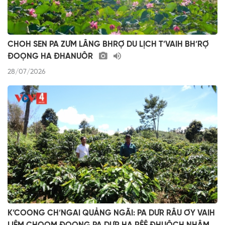
CHOH SEN PA ZƯM LÂNG BHRỢ DU LỊCH T’VAIH BH’RỢ
ĐOỌNG HA ĐHANUÔR
28/07/2026
K’COONG CH’NGAI QUẢNG NGÃI: PA DƯR RÂU ƠY VAIH