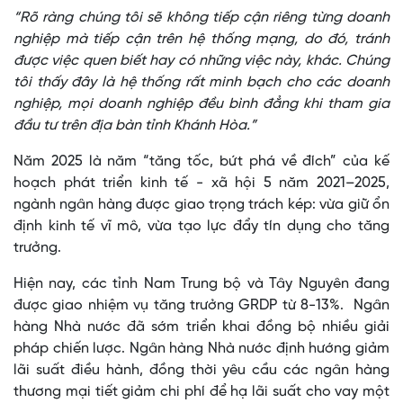
“Rõ ràng chúng tôi sẽ không tiếp cận riêng từng doanh
nghiệp mà tiếp cận trên hệ thống mạng, do đó, tránh
được việc quen biết hay có những việc này, khác. Chúng
tôi thấy đây là hệ thống rất minh bạch cho các doanh
nghiệp, mọi doanh nghiệp đều bình đẳng khi tham gia
đầu tư trên địa bàn tỉnh Khánh Hòa.”
Năm 2025 là năm “tăng tốc, bứt phá về đích” của kế
hoạch phát triển kinh tế - xã hội 5 năm 2021–2025,
ngành ngân hàng được giao trọng trách kép: vừa giữ ổn
định kinh tế vĩ mô, vừa tạo lực đẩy tín dụng cho tăng
trưởng.
Hiện nay, các tỉnh Nam Trung bộ và Tây Nguyên đang
được giao nhiệm vụ tăng trưởng GRDP từ 8-13%. Ngân
hàng Nhà nước đã sớm triển khai đồng bộ nhiều giải
pháp chiến lược. Ngân hàng Nhà nước định hướng giảm
lãi suất điều hành, đồng thời yêu cầu các ngân hàng
thương mại tiết giảm chi phí để hạ lãi suất cho vay một