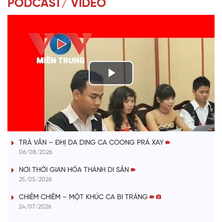
PODCAST/ VIDEO
P
l
VÀI PHÚT DÀNH CHO QUẢNG BÁ
a
TRÀ VÂN – ĐHỊ DA DING CA COONG PRÁ XAY
y
06/08/2026
V
NƠI THỜI GIAN HÓA THÀNH DI SẢN
25/05/2026
i
CHIÊM CHIÊM – MỘT KHÚC CA BI TRÁNG
24/07/2026
d