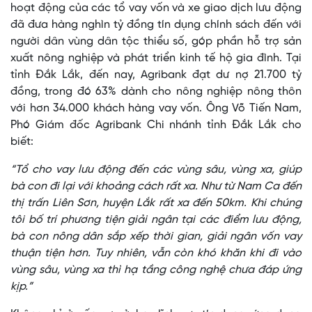
hoạt động của các tổ vay vốn và xe giao dịch lưu động
đã đưa hàng nghìn tỷ đồng tín dụng chính sách đến với
người dân vùng dân tộc thiểu số, góp phần hỗ trợ sản
xuất nông nghiệp và phát triển kinh tế hộ gia đình. Tại
tỉnh Đắk Lắk, đến nay, Agribank đạt dư nợ 21.700 tỷ
đồng, trong đó 63% dành cho nông nghiệp nông thôn
với hơn 34.000 khách hàng vay vốn. Ông Võ Tiến Nam,
Phó Giám đốc Agribank Chi nhánh tỉnh Đắk Lắk cho
biết:
“Tổ cho vay lưu động đến các vùng sâu, vùng xa, giúp
bà con đi lại với khoảng cách rất xa. Như từ Nam Ca đến
thị trấn Liên Sơn, huyện Lắk rất xa đến 50km. Khi chúng
tôi bố trí phương tiện giải ngân tại các điểm lưu động,
bà con nông dân sắp xếp thời gian, giải ngân vốn vay
thuận tiện hơn. Tuy nhiên, vẫn còn khó khăn khi đi vào
vùng sâu, vùng xa thì hạ tầng công nghệ chưa đáp ứng
kịp.”