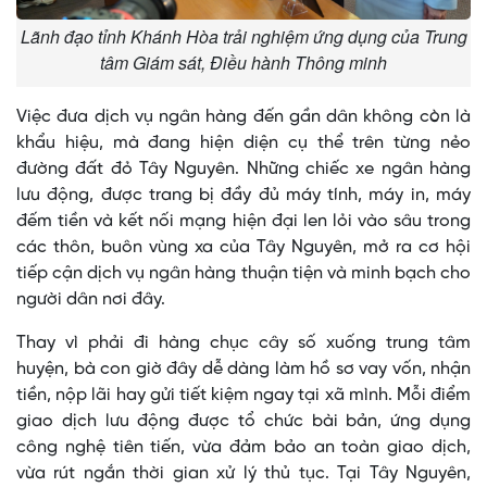
Lãnh đạo tỉnh Khánh Hòa trải nghiệm ứng dụng của Trung
tâm Giám sát, Điều hành Thông minh
Việc đưa dịch vụ ngân hàng đến gần dân không còn là
khẩu hiệu, mà đang hiện diện cụ thể trên từng nẻo
đường đất đỏ Tây Nguyên. Những chiếc xe ngân hàng
lưu động, được trang bị đầy đủ máy tính, máy in, máy
đếm tiền và kết nối mạng hiện đại len lỏi vào sâu trong
các thôn, buôn vùng xa của Tây Nguyên, mở ra cơ hội
tiếp cận dịch vụ ngân hàng thuận tiện và minh bạch cho
người dân nơi đây.
Thay vì phải đi hàng chục cây số xuống trung tâm
huyện, bà con giờ đây dễ dàng làm hồ sơ vay vốn, nhận
tiền, nộp lãi hay gửi tiết kiệm ngay tại xã mình. Mỗi điểm
giao dịch lưu động được tổ chức bài bản, ứng dụng
công nghệ tiên tiến, vừa đảm bảo an toàn giao dịch,
vừa rút ngắn thời gian xử lý thủ tục. Tại Tây Nguyên,