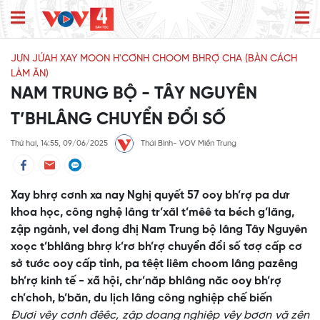
JƯN JỨAH XAY MOON H'CƠNH CHOOM BHRỢ CHA (BÀN CÁCH
LÀM ĂN)
NAM TRUNG BỘ - TÂY NGUYÊN
T’BHLÂNG CHUYỂN ĐỔI SỐ
Thứ hai, 14:55, 09/06/2025
Thái Bình- VOV Miền Trung
Xay bhrợ cơnh xa nay Nghị quyết 57 ooy bh’rợ pa dưr
khoa học, công nghệ lâng tr’xăl t’mêê ta béch g’lăng,
zập ngành, vel đong đhị Nam Trung bộ lâng Tây Nguyên
xoọc t’bhlâng bhrợ k’rơ bh’rợ chuyển đổi số tơợ cấp cơ
sở tước ooy cấp tỉnh, pa têệt liêm choom lâng pazêng
bh’rợ kinh tế - xã hội, chr’năp bhlâng năc ooy bh’rợ
ch’choh, b’băn, du lịch lâng công nghiệp chế biến
Đươi vêy cơnh đêêc, zập doang nghiệp vêy bơơn vặ zên