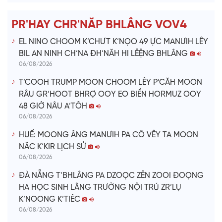
e
PR'HAY CHR'NĂP BHLÂNG VOV4
o
EL NINO CHOOM K’CHƯT K’NỌO 49 ỰC MANƯIH LÊY
BIL AN NINH CH’NA ĐH’NĂH HI LÊỆNG BHLÂNG
06/08/2026
T’COOH TRUMP MOON CHOOM LÊY P’CĂH MOON
RÂU GR’HOOT BHRỢ OOY EO BIỂN HORMUZ OOY
48 GIỜ NÂU A’TÔH
06/08/2026
HUẾ: MOONG ÂNG MANƯIH PA CÔ VÊY TA MOON
NĂC K’KIR LỊCH SỬ
06/08/2026
ĐÀ NẴNG T’BHLÂNG PA DZOỌC ZÊN ZOOI ĐOỌNG
HA HỌC SINH LÂNG TRƯỜNG NỘI TRÚ ZR’LỤ
K’NOONG K’TIÊC
06/08/2026