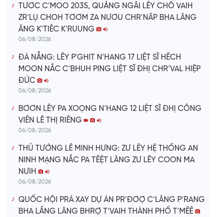
TƯƠC C’MOO 2035, QUẢNG NGÃI LÊY CHÔ VAIH
ZR’LỤ CHOH TƠƠM ZA NƯƠU CHR’NĂP BHA LÂNG
ÂNG K’TIÊC K’RUUNG
06/08/2026
ĐÀ NẴNG: LÊY P'GHIT N’HANG 17 LIỆT SĨ HÊCH
MOON NẮC C’BHUH PING LIỆT SĨ ĐHỊ CHR’VAL HIỆP
ĐỨC
06/08/2026
BƠƠN LÊY PA XOỌNG N’HANG 12 LIỆT SĨ ĐHỊ CÔNG
VIÊN LÊ THỊ RIÊNG
06/08/2026
THỦ TƯỚNG LÊ MINH HƯNG: ZƯ LÊY HỆ THỐNG AN
NINH MẠNG NẮC PA TÊỆT LÂNG ZƯ LÊY COON MA
NƯIH
06/08/2026
QUỐC HỘI PRÁ XAY DỰ ÁN PR’ĐƠỢ C’LÂNG P’RANG
BHA LẦNG LÂNG BHRỢ T’VAIH THÀNH PHỐ T’MÊÊ