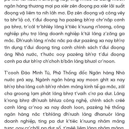
ngân hàng thương mại pa xiêr zên đoọng pa xiêr lãi suất
đoọng vặ liêm ta nih lâh mơ. Đợ zên đoọng vặ công vêy
ta bhr’lậ cớ, t’đui đoọng ha pazêng bh’rợ chr’năp cơnh
pa bhrợ, tr’câl tr’bhlêy lâng k’tiêc k’ruung n’lơơng, công
nghiệp phụ trợ lâng doanh nghiệp k’tứi lâng z’zăng ga
măc. Đh’rưah lâng n’năc năc pa dưr pazêng xa nay bh’rợ
tín dụng t’đui đoọng ting cơnh chính sách t’đui đoọng
âng Nhà nước, t’hước ooy pazêng bh’rợ t’đui đoọng
cơnh pa dưr bh’rợ ch’choh b’băn lâng bhươl cr’noon.
T’cooh Đào Minh Tú, Phó Thống đốc Ngân hàng Nhà
nước prá xay, Ngành ngân hàng xay moon ghít xa nay
bh’rợ bha lâng coh bh’rợ nhâm mâng kinh tế ga măc, zâl
cha groong lạm phát lâng bhrợ t’vaih c’rơ pa dưr. Lâng
k’rong bhrợ đh’rưah bhlưa công nghệ, chính sách crêê
cơnh lâng cr’noọ xa nay đơơh loon, pazêng hệ thống
ngân hàng năc t’bhlâng đh’rưah lâng đhanuôr lâng
doanh nghiệp, ting pa dưr k’tiêc k’ruung nhâm mâng
tươc ooy cr’chăl pa dưr số, t’mêê liêm lâng nhâm mâng.