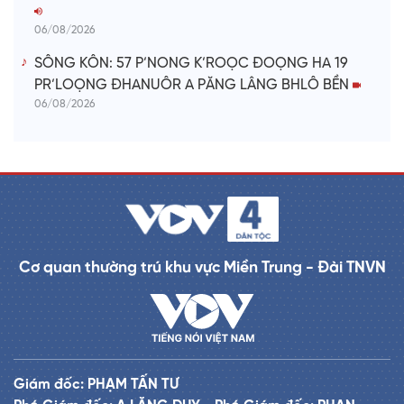
06/08/2026
SÔNG KÔN: 57 P’NONG K’ROỌC ĐOỌNG HA 19
PR’LOỌNG ĐHANUÔR A PĂNG LÂNG BHLÔ BỀN
06/08/2026
Cơ quan thường trú khu vực Miền Trung - Đài TNVN
Giám đốc: PHẠM TẤN TƯ