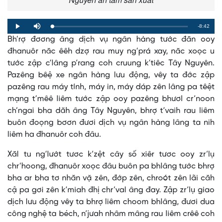
Remaining
-8:42
Loaded
:
Progress
:
Play
Mute
0%
0%
Bh’rợ đơơng âng dịch vụ ngân hàng tước đăn ooy
Time
đhanuôr năc êêh dzợ rau muy ng’prá xay, năc xoọc u
tước zập c’lâng p’rang coh cruung k’tiêc Tây Nguyên.
Pazêng bêệ xe ngân hàng lưu động, vêy ta đớc zập
pazêng rau máy tính, máy in, máy dáp zên lâng pa têệt
mạng t’mêê liêm tước zập ooy pazêng bhươl cr’noon
ch’ngai bha dăh âng Tây Nguyên, bhrợ t’vaih rau liêm
buôn đoọng bơơn đươi dịch vụ ngân hàng lâng ta nih
liêm ha đhanuôr coh đâu.
Xăl tu ng’lướt tươc k’zệt cây số xiêr tươc ooy zr’lụ
chr’hoong, đhanuôr xoọc đâu buôn pa bhlâng tước bhrợ
bha ar bha tơ nhăn vặ zên, đớp zên, chroót zên lãi căh
cậ pa gơi zên k’miah đhị chr’val âng đay. Zập zr’lụ giao
dịch lưu động vêy ta bhrợ liêm choom bhlâng, đươi dua
công nghệ ta béch, n’jưah nhâm mâng rau liêm crêê coh