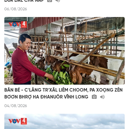
DƯR DAL CHR’NĂP
06/08/2026
BĂN BÉ - C’LÂNG TR’XĂL LIÊM CHOOM, PA XOỌNG ZÊN
BƠƠN BHRỢ HA ĐHANUÔR VĨNH LONG
04/08/2026