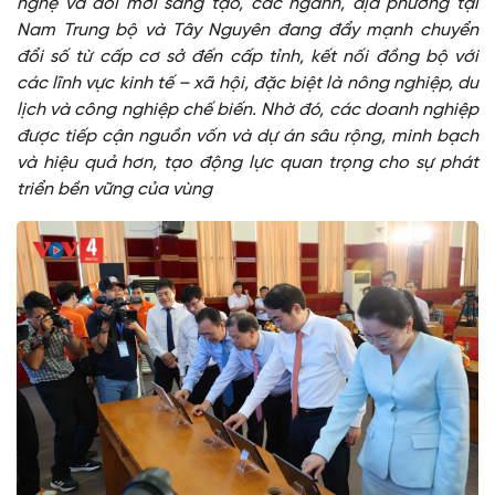
nghệ và đổi mới sáng tạo, các ngành, địa phương tại
Nam Trung bộ và Tây Nguyên đang đẩy mạnh chuyển
đổi số từ cấp cơ sở đến cấp tỉnh, kết nối đồng bộ với
các lĩnh vực kinh tế – xã hội, đặc biệt là nông nghiệp, du
lịch và công nghiệp chế biến. Nhờ đó, các doanh nghiệp
được tiếp cận nguồn vốn và dự án sâu rộng, minh bạch
và hiệu quả hơn, tạo động lực quan trọng cho sự phát
triển bền vững của vùng