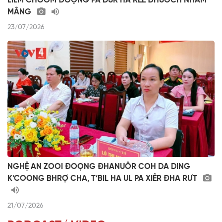
LIÊM CHOOM ĐOỌNG PA DƯR HA RÊÊ ĐHUÔCH NHÂM
MÂNG
23/07/2026
NGHỆ AN ZOOI ĐOỌNG ĐHANUÔR COH DA DING
K’COONG BHRỢ CHA, T’BIL HA UL PA XIÊR ĐHA RƯT
21/07/2026