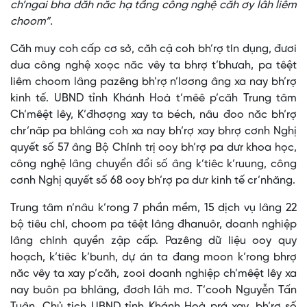
ch’ngai bha dăh năc hạ tầng công nghệ căh ơy lâh liêm
choom”.
Căh muy coh cấp cơ sở, căh cậ coh bh’rợ tín dụng, đươi
dua công nghệ xoọc năc vêy ta bhrợ t’bhưah, pa têệt
liêm choom lâng pazêng bh’rợ n’lơơng âng xa nay bh’rợ
kinh tế. UBND tỉnh Khánh Hoà t’mêê p’căh Trung tâm
Ch’mêệt lêy, K’đhơợng xay ta béch, nâu đoo năc bh’rợ
chr’năp pa bhlâng coh xa nay bh’rợ xay bhrợ cơnh Nghị
quyết số 57 âng Bộ Chính trị ooy bh’rợ pa dưr khoa học,
công nghệ lâng chuyển đổi số âng k’tiêc k’ruung, công
cơnh Nghị quyết số 68 ooy bh’rợ pa dưr kinh tế cr’nhăng.
Trung tâm n’nâu k’rong 7 phần mềm, 15 dịch vụ lâng 22
bộ tiêu chí, choom pa têệt lâng đhanuôr, doanh nghiệp
lâng chính quyền zập cấp. Pazêng dữ liệu ooy quy
hoạch, k’tiêc k’bunh, dự án ta đang moon k’rong bhrợ
năc vêy ta xay p’căh, zooi doanh nghiệp ch’mêệt lêy xa
nay buôn pa bhlâng, đơơh lâh mơ. T’cooh Nguyễn Tấn
Tuân, Chủ tịch UBND tỉnh Khánh Hoà prá xay, bh’rợ số