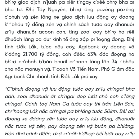
bh’rợ giao dịch, n’jưah pa xiêr t’ngay c’xêê bhrợ bha ar
bha tơ. Đhị Tây Nguyên, bh’rợ âng pazêng pazêng
c’bhuh vặ zên lâng xe giao dịch lưu động ơy đơơng
k’r’bhâu tỷ đồng zên vặ chính sách tước ooy đhanuôr
zr’lụ đhanuôr acoon coh, ting zooi ooy bh’rợ ha rêê
đhuốch lâng pa dưr kinh tế âng zập pr’loọng đong. Đhị
tỉnh Đắk Lắk, tươc nâu cơy, Agribank ơy đoọng vặ
k’dâng 21.700 tỷ đồng, coh đêêc 63% đớc đoọng ha
bh’rợ ch’choh b’băn bhươl cr’noon lâng lâh 34 r’bhâu
cha năc manuyh vặ. T’cooh Võ Tiến Nam, Phó Giám đốc
Agribank Chi nhánh tỉnh Đắk Lắk prá xay:
“C’bhuh đoọng vặ lưu động tước ooy zr’lụ ch’ngai bha
dăh, zooi đhanuôr ắt ch’ngai doọ lướt chô coh c’lâng
ch’ngai. Cơnh tơợ Nam Ca tước ooy thị trấn Liên Sơn,
chr’hoong Lắk năc ch’ngai pa bhlâng tước 50km. Bêl azi
đoọng xe đơơng zên tước ooy zr’lụ lưu động, đhanuôr
năc tươc vặ zên, pay đoọng zên vặ buôn pa bhlâng.
Hân đhơ cơnh đêêc, dzợ zr’năh k’đhap bêl lướt ooy zr’lụ