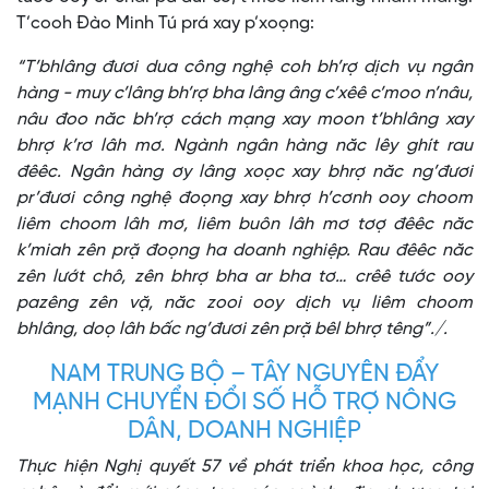
T’cooh Đào Minh Tú prá xay p’xoọng:
“T’bhlâng đươi dua công nghệ coh bh’rợ dịch vụ ngân
hàng - muy c’lâng bh’rợ bha lâng âng c’xêê c’moo n’nâu,
nâu đoo năc bh’rợ cách mạng xay moon t’bhlâng xay
bhrợ k’rơ lâh mơ. Ngành ngân hàng năc lêy ghít rau
đêêc. Ngân hàng ơy lâng xoọc xay bhrợ năc ng’đươi
pr’đươi công nghệ đoọng xay bhrợ h’cơnh ooy choom
liêm choom lâh mơ, liêm buôn lâh mơ tơợ đêêc năc
k’miah zên prặ đoọng ha doanh nghiệp. Rau đêêc năc
zên lướt chô, zên bhrợ bha ar bha tơ… crêê tước ooy
pazêng zên vặ, năc zooi ooy dịch vụ liêm choom
bhlâng, doọ lâh bấc ng’đươi zên prặ bêl bhrợ têng”./.
NAM TRUNG BỘ – TÂY NGUYÊN ĐẨY
MẠNH CHUYỂN ĐỔI SỐ HỖ TRỢ NÔNG
DÂN, DOANH NGHIỆP
Thực hiện Nghị quyết 57 về phát triển khoa học, công