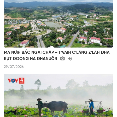
MA NƯIH BẤC NGAI CHĂP – T’VAIH C’LÂNG Z’LÂH ĐHA
RỰT ĐOỌNG HA ĐHANUÔR
29/07/2026