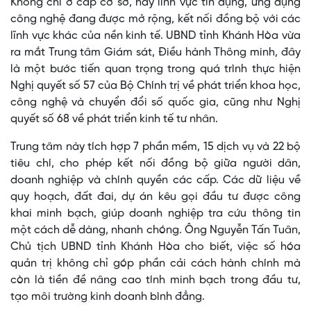
Không chỉ ở cấp cơ sở, hay lĩnh vực tín dụng, ứng dụng
công nghệ đang được mở rộng, kết nối đồng bộ với các
lĩnh vực khác của nền kinh tế. UBND tỉnh Khánh Hòa vừa
ra mắt Trung tâm Giám sát, Điều hành Thông minh, đây
là một bước tiến quan trọng trong quá trình thực hiện
Nghị quyết số 57 của Bộ Chính trị về phát triển khoa học,
công nghệ và chuyển đổi số quốc gia, cũng như Nghị
quyết số 68 về phát triển kinh tế tư nhân.
Trung tâm này tích hợp 7 phần mềm, 15 dịch vụ và 22 bộ
tiêu chí, cho phép kết nối đồng bộ giữa người dân,
doanh nghiệp và chính quyền các cấp. Các dữ liệu về
quy hoạch, đất đai, dự án kêu gọi đầu tư được công
khai minh bạch, giúp doanh nghiệp tra cứu thông tin
một cách dễ dàng, nhanh chóng. Ông Nguyễn Tấn Tuân,
Chủ tịch UBND tỉnh Khánh Hòa cho biết, việc số hóa
quản trị không chỉ góp phần cải cách hành chính mà
còn là tiền đề nâng cao tính minh bạch trong đầu tư,
tạo môi trường kinh doanh bình đẳng.