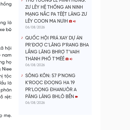
THỦ TƯỚNG LÊ MINH HƯNG:
 chồng
ZƯ LÊY HỆ THỐNG AN NINH
MẠNG NẮC PA TÊỆT LÂNG ZƯ
LÊY COON MA NƯIH
ng là
06/08/2026
 xe bò
QUỐC HỘI PRÁ XAY DỰ ÁN
PR’ĐƠỢ C’LÂNG P’RANG BHA
ã hội
LẦNG LÂNG BHRỢ T’VAIH
rò nam
THÀNH PHỐ T’MÊÊ
òng họ
06/08/2026
g Niee
SÔNG KÔN: 57 P’NONG
hị tộc
K’ROỌC ĐOỌNG HA 19
đầu là
PR’LOỌNG ĐHANUÔR A
 phân
PĂNG LÂNG BHLÔ BỀN
õ rệt:
06/08/2026
họ mẹ.