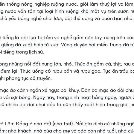
n thống nông nghiệp ruộng nước, giỏi làm thuỷ lợi và làm
ng nước vẫn tồn tại loại hình ruộng khô một vụ trên sườn n
hủ yếu bằng nghề chài lưới, dệt thủ công và buôn bán nhỏ
tiếng là dệt lụa tơ tằm và nghề gốm nặn tay, nung trên các
 giềng đã xuất hiện từ xưa. Vùng duyên hải miền Trung đã t
 tiếng trong lịch sử.
 những nồi đất nung lớn, nhỏ. Thức ăn gồm cá, thịt, rau 
t đem lại. Thức uống có rượu cần và rượu gạo. Tục ăn trầu c
ghi phong tục cổ truyền.
ặc áo cánh ngắn xẻ ngực cài khuy. Ðàn bà mặc áo dài chui
 vải sợi bông. Ngày nay, trong sinh hoạt hằng ngày, ngườ
có chiếc áo dài chui đầu là còn thấy xuất hiện trong giới 
à Lâm Đồng ở nhà đất (nhà trệt). Mỗi gia đình có những ng
ồm: nhà khách, nhà của cha mẹ và các con nhỏ tuổi, nhà c