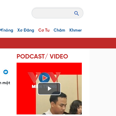
M'nông
Xơ Đăng
Cơ Tu
Chăm
Khmer
PODCAST/ VIDEO
ên một
P
l