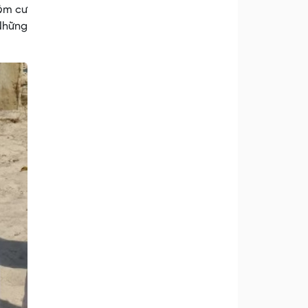
hóm cư
Những