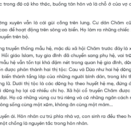
ục trong đó có kho thóc, buồng tân hôn và là chỗ ở của vợ
ng xuyên vẫn là cái gùi cõng trên lưng. Cư dân Chăm cũ
cao để hoạt động trên sông và biển. Họ làm ra những chiếc
huyển trên bộ.
g truyền thống mẫu hệ, mặc dù xã hội Chăm trước đây là x
Hồi giáo Islam, tuy gia đình đã chuyển sang phụ hệ, vai t
mẫu hệ vẫn tồn tại khá đậm nét trong quan hệ gia đình, d
ốn được phân thành hai thị tộc: Cau và Dừa như hai hệ dòn
 biến thành tầng lớp của những người bình dân, trong khi t
ng lữ. Dưới thị tộc là các dòng họ theo huyết hệ mẹ, đứng 
 dòng họ lại có nhiều chi họ. Xã hội cổ truyền Chăm được
ại. Họ có những vùng cư trú riêng và có những ngăn cách r
không sống cùng một xóm, không ăn cùng một mâm...
yến ái. Hôn nhân cư trú phía nhà vợ, con sinh ra đều theo 
ợ một chồng là nguyên tắc trong hôn nhân.