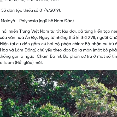
g, Chà Và Ku, Chăm Châu Ðốc.
a 53 dân tộc thiểu số 01/4/2019).
 Malayô - Polynéxia (ngữ hệ Nam Ðảo).
hải miền Trung Việt Nam từ rất lâu đời, đã từng kiến tạo n
 của văn hoá Ấn Ðộ. Ngay từ những thế kỉ thứ XVII, người C
iện tại cư dân gồm có hai bộ phận chính: Bộ phận cư trú 
h Hòa và Lâm Đồng) chủ yếu theo đạo Bà la môn (một bộ ph
hống gọi là người Chăm Bà ni). Bộ phận cư trú ở một số tỉ
 Islam (Hồi giáo) mới.