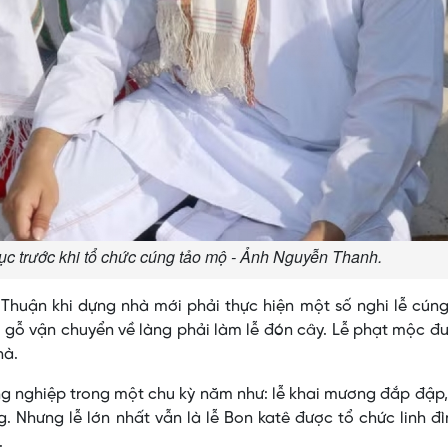
c trước khi tổ chức cúng tảo mộ - Ảnh Nguyễn Thanh.
Thuận khi dựng nhà mới phải thực hiện một số nghi lễ cún
i gỗ vận chuyển về làng phải làm lễ đón cây. Lễ phạt mộc đ
hà.
ng nghiệp trong một chu kỳ năm như: lễ khai mương đắp đập,
. Nhưng lễ lớn nhất vẫn là lễ Bon katê được tổ chức linh đì
.