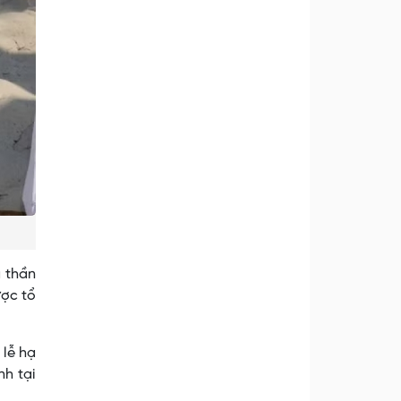
g thần
ược tổ
 lễ hạ
nh tại