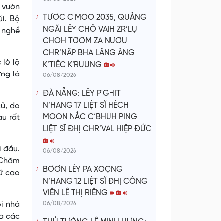
 vườn
TƯƠC C’MOO 2035, QUẢNG
úi. Bộ
NGÃI LÊY CHÔ VAIH ZR’LỤ
, nghề
CHOH TƠƠM ZA NƯƠU
CHR’NĂP BHA LÂNG ÂNG
 lò lộ
K’TIÊC K’RUUNG
ừng là
06/08/2026
ĐÀ NẴNG: LÊY P'GHIT
N’HANG 17 LIỆT SĨ HÊCH
củ, do
MOON NẮC C’BHUH PING
au rất
LIỆT SĨ ĐHỊ CHR’VAL HIỆP ĐỨC
 đầu.
06/08/2026
i Chăm
BƠƠN LÊY PA XOỌNG
nữ cao
N’HANG 12 LIỆT SĨ ĐHỊ CÔNG
VIÊN LÊ THỊ RIÊNG
ôi nhà
06/08/2026
ủa các