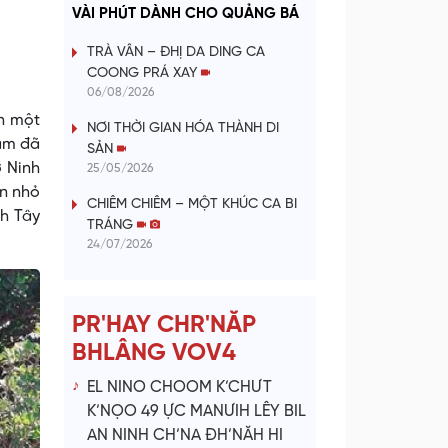
a
VÀI PHÚT DÀNH CHO QUẢNG BÁ
y
TRÀ VÂN – ĐHỊ DA DING CA
COONG PRÁ XAY
V
06/08/2026
ên một
NƠI THỜI GIAN HÓA THÀNH DI
i
hăm đã
SẢN
ở Ninh
25/05/2026
d
ận nhỏ
CHIÊM CHIÊM – MỘT KHÚC CA BI
nh Tây
e
TRÁNG
24/07/2026
o
PR'HAY CHR'NĂP
BHLÂNG VOV4
EL NINO CHOOM K’CHƯT
K’NỌO 49 ỰC MANƯIH LÊY BIL
AN NINH CH’NA ĐH’NĂH HI