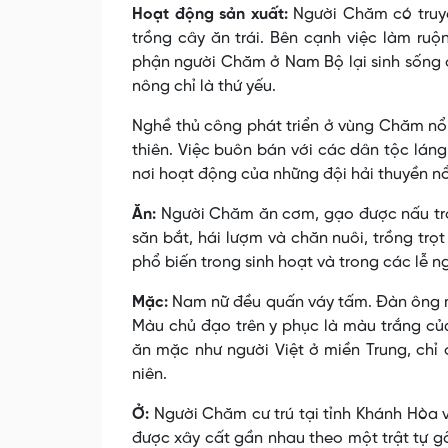
Hoạt động sản xuất:
Người Chăm có truyề
trồng cây ăn trái. Bên cạnh việc làm ruộ
phận người Chăm ở Nam Bộ lại sinh sống c
nông chỉ là thứ yếu.
Nghề thủ công phát triển ở vùng Chăm nổi 
thiên. Việc buôn bán với các dân tộc láng
nơi hoạt động của những đội hải thuyền nổi
Ăn:
Người Chăm ăn cơm, gạo được nấu trong
săn bắt, hái lượm và chăn nuôi, trồng trọ
phổ biến trong sinh hoạt và trong các lễ n
Mặc:
Nam nữ đều quấn váy tấm. Ðàn ông m
Màu chủ đạo trên y phục là màu trắng của
ăn mặc như người Việt ở miền Trung, chỉ 
niên.
Ở:
Người Chăm cư trú tại tỉnh Khánh Hòa v
được xây cất gần nhau theo một trật tự g