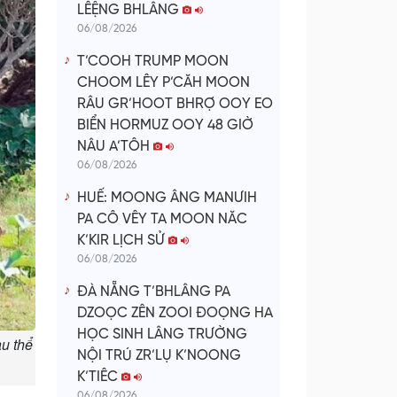
LÊỆNG BHLÂNG
06/08/2026
T’COOH TRUMP MOON
CHOOM LÊY P’CĂH MOON
RÂU GR’HOOT BHRỢ OOY EO
BIỂN HORMUZ OOY 48 GIỜ
NÂU A’TÔH
06/08/2026
HUẾ: MOONG ÂNG MANƯIH
PA CÔ VÊY TA MOON NĂC
K’KIR LỊCH SỬ
06/08/2026
ĐÀ NẴNG T’BHLÂNG PA
DZOỌC ZÊN ZOOI ĐOỌNG HA
HỌC SINH LÂNG TRƯỜNG
u thể
NỘI TRÚ ZR’LỤ K’NOONG
K’TIÊC
06/08/2026