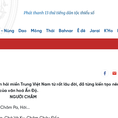
 - Nùng
Dao
Mông
Thái
Bahnar
Ê đê
Jarai
K'Ho
 hải miền Trung Việt Nam từ rất lâu đời, đã từng kiến tạo n
 của văn hoá Ấn Ðộ.
NGƯỜI CHĂM
hăm Pa, Hời...