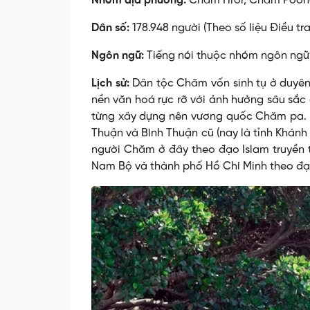
Nhóm địa phương:
Chăm Hroi, Chăm Poổn
Dân số:
178.948 người (Theo số liệu Điều tr
Ngôn ngữ:
Tiếng nói thuộc nhóm ngôn ngữ
Lịch sử:
Dân tộc Chăm vốn sinh tụ ở duyên 
nền văn hoá rực rỡ với ảnh hưởng sâu sắc
từng xây dựng nên vương quốc Chăm pa. H
Thuận và Bình Thuận cũ (nay là tỉnh Khán
người Chăm ở đây theo đạo Islam truyền t
Nam Bộ và thành phố Hồ Chí Minh theo đạo