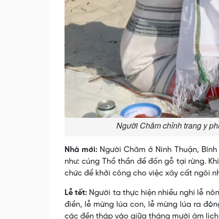
Người Chăm chỉnh trang y phụ
Nhà mới:
Người Chăm ở Ninh Thuận, Bình 
như: cúng Thổ thần để đốn gỗ tại rừng. Kh
chức để khởi công cho việc xây cất ngôi n
Lễ tết:
Người ta thực hiện nhiều nghi lễ nô
điền, lễ mừng lúa con, lễ mừng lúa ra đòng
các đền tháp vào giữa tháng mười âm lịch