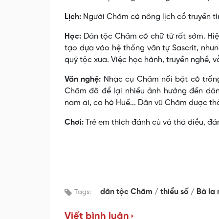
Lịch:
Người Chăm có nông lịch cổ truyền tí
Học:
Dân tộc Chăm có chữ từ rất sớm. Hiệ
tạo dựa vào hệ thống văn tự Sascrit, nhưn
quý tộc xưa. Việc học hành, truyền nghề, v
Văn nghệ:
Nhạc cụ Chăm nổi bật có trống
Chăm đã để lại nhiều ảnh hưởng đến dân
nam ai, ca hò Huế... Dân vũ Chăm được thấ
Chơi:
Trẻ em thích đánh cù và thả diều, đán
dân tộc Chăm
thiểu số
Bà la
Tags:
Viết bình luận