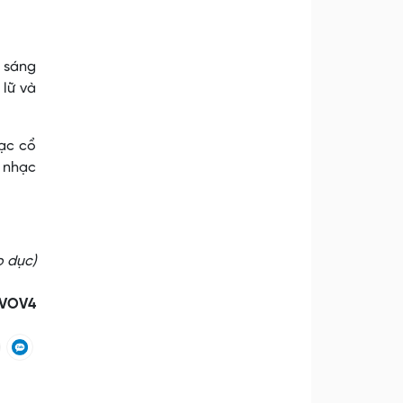
c sáng
 lữ và
ạc cổ
 nhạc
o dục)
VOV4