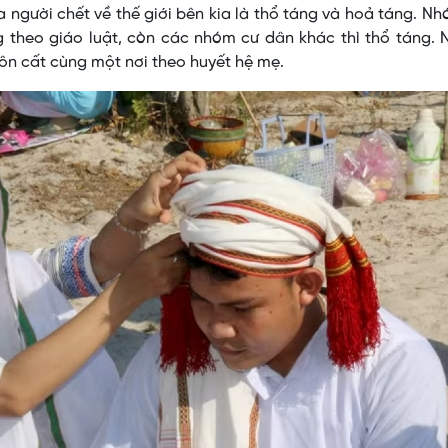
 người chết về thế giới bên kia là thổ táng và hoả táng. N
 theo giáo luật, còn các nhóm cư dân khác thì thổ táng. 
ôn cất cùng một nơi theo huyết hệ mẹ.