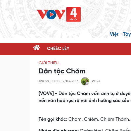
Việt
Tày
CHÊẾC LÊY
GIỚI THIỆU
Dân tộc Chăm
Thứ ba, 00:00, 12/03/2013
VOV4
[VOV4] - Dân tộc Chăm vốn sinh tụ ở duyên
nền văn hoá rực rỡ với ảnh hưởng sâu sắc
Tên gọi khác:
Chàm, Chiêm, Chiêm Thành, C