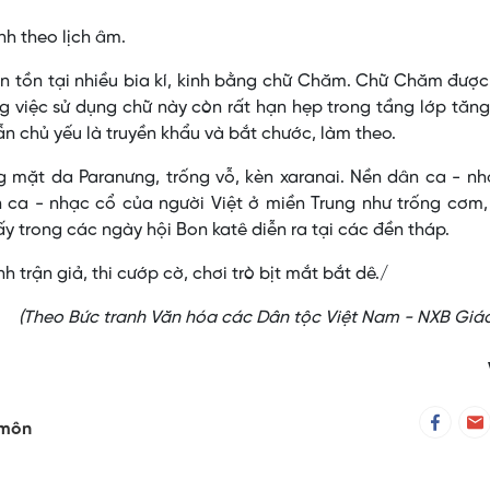
nh theo lịch âm.
n tồn tại nhiều bia kí, kinh bằng chữ Chăm. Chữ Chăm đượ
g việc sử dụng chữ này còn rất hạn hẹp trong tầng lớp tăng
ẫn chủ yếu là truyền khẩu và bắt chước, làm theo.
 mặt da Paranưng, trống vỗ, kèn xaranai. Nền dân ca - nh
 ca - nhạc cổ của người Việt ở miền Trung như trống cơm,
y trong các ngày hội Bon katê diễn ra tại các đền tháp.
h trận giả, thi cướp cờ, chơi trò bịt mắt bắt dê./
(Theo Bức tranh Văn hóa các Dân tộc Việt Nam - NXB Giá
 môn