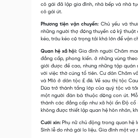
cô gái đã lập gia đình, nhà bếp và nhà t
cô gái út.
Phương tiện vận chuyển:
Chủ yếu và thườ
những người thợ đóng thuyền có kỹ thuật 
kéo, trâu kéo có trọng tải khá lớn để vận c
Quan hệ xã hội:
Gia đình người Chăm man
đẳng cấp, phong kiến. ở những vùng theo 
giới được đề cao, nhưng những tập quán 
với việc thờ cúng tổ tiên. Cư dân Chăm v
và Mlô ở dân tộc £ đê. Về sau thị tộc Cau
Dừa trở thành tầng lớp của quý tộc và tă
một người đàn bà thuộc dòng con út. Mỗi
thành các đẳng cấp như xã hội ấn Ðộ cổ đ
không được thiết lập quan hệ hôn nhân, 
Cưới xin:
Phụ nữ chủ động trong quan hệ lu
Sính lễ do nhà gái lo liệu. Gia đình một v