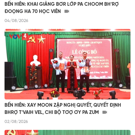
BẾN HIÊN: KHAI GIẢNG BƠR LỚP PA CHOOM BH’RỢ
ĐOỌNG HA 70 HỌC VIÊN
04/08/2026
BẾN HIÊN: XAY MOON ZẬP NGHỊ QUYẾT, QUYẾT ĐỊNH
BHRỢ T’VAIH VEL, CHI BỘ TƠỢ ƠY PA ZƯM
02/08/2026