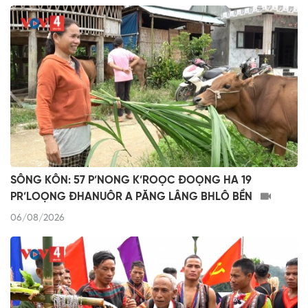
SÔNG KÔN: 57 P’NONG K’ROỌC ĐOỌNG HA 19
PR’LOỌNG ĐHANUÔR A PĂNG LÂNG BHLÔ BỀN
06/08/2026