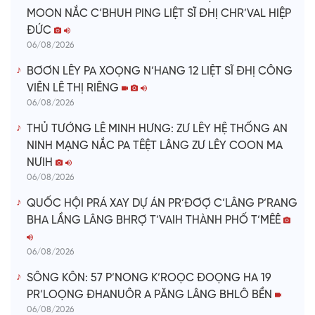
MOON NẮC C’BHUH PING LIỆT SĨ ĐHỊ CHR’VAL HIỆP
ĐỨC
06/08/2026
BƠƠN LÊY PA XOỌNG N’HANG 12 LIỆT SĨ ĐHỊ CÔNG
VIÊN LÊ THỊ RIÊNG
06/08/2026
THỦ TƯỚNG LÊ MINH HƯNG: ZƯ LÊY HỆ THỐNG AN
NINH MẠNG NẮC PA TÊỆT LÂNG ZƯ LÊY COON MA
NƯIH
06/08/2026
QUỐC HỘI PRÁ XAY DỰ ÁN PR’ĐƠỢ C’LÂNG P’RANG
BHA LẦNG LÂNG BHRỢ T’VAIH THÀNH PHỐ T’MÊÊ
06/08/2026
SÔNG KÔN: 57 P’NONG K’ROỌC ĐOỌNG HA 19
PR’LOỌNG ĐHANUÔR A PĂNG LÂNG BHLÔ BỀN
06/08/2026