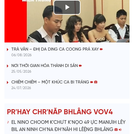
P
l
VÀI PHÚT DÀNH CHO QUẢNG BÁ
a
TRÀ VÂN – ĐHỊ DA DING CA COONG PRÁ XAY
y
06/08/2026
V
NƠI THỜI GIAN HÓA THÀNH DI SẢN
25/05/2026
i
CHIÊM CHIÊM – MỘT KHÚC CA BI TRÁNG
24/07/2026
d
e
PR'HAY CHR'NĂP BHLÂNG VOV4
o
EL NINO CHOOM K’CHƯT K’NỌO 49 ỰC MANƯIH LÊY
BIL AN NINH CH’NA ĐH’NĂH HI LÊỆNG BHLÂNG