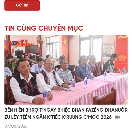
TIN CÙNG CHUYÊN MỤC
BẾN HIÊN BHRỢ T’NGAY BHIỆC BHAN PAZÊNG ĐHANUÔR
ZƯ LÊY TỆÊM NGĂN K’TIẾC K’RUUNG C’MOO 2026
07/08/2026