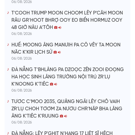
06/08/2026
T’COOH TRUMP MOON CHOOM LÊY P’CĂH MOON
RÂU GR’HOOT BHRỢ OOY EO BIỂN HORMUZ OOY
48 GIỜ NÂU A’TÔH
06/08/2026
HUẾ: MOONG ÂNG MANƯIH PA CÔ VÊY TA MOON
NĂC K’KIR LỊCH SỬ
06/08/2026
ĐÀ NẴNG T’BHLÂNG PA DZOỌC ZÊN ZOOI ĐOỌNG
HA HỌC SINH LÂNG TRƯỜNG NỘI TRÚ ZR’LỤ
K’NOONG K’TIÊC
06/08/2026
TƯƠC C’MOO 2035, QUẢNG NGÃI LÊY CHÔ VAIH
ZR’LỤ CHOH TƠƠM ZA NƯƠU CHR’NĂP BHA LÂNG
ÂNG K’TIÊC K’RUUNG
06/08/2026
ĐÀ NẴNG: LÊY P'GHIT N’HANG 17 LIỆT SĨ HÊCH