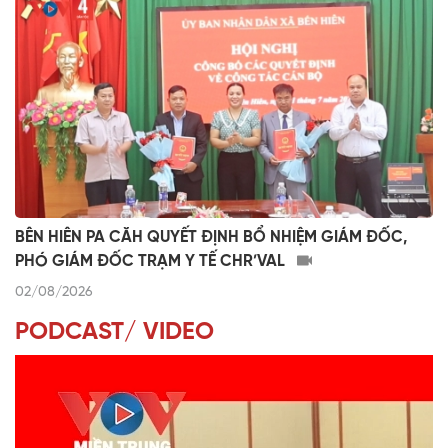
BÊN HIÊN PA CĂH QUYẾT ĐỊNH BỔ NHIỆM GIÁM ĐỐC,
PHÓ GIÁM ĐỐC TRẠM Y TẾ CHR’VAL
02/08/2026
PODCAST/ VIDEO