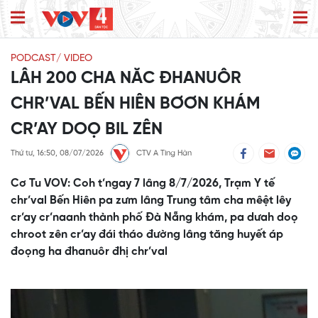
PODCAST/ VIDEO
LÂH 200 CHA NĂC ĐHANUÔR
CHR’VAL BẾN HIÊN BƠƠN KHÁM
CR’AY DOỌ BIL ZÊN
Thứ tư, 16:50, 08/07/2026
CTV A Ting Hàn
Cơ Tu VOV: Coh t’ngay 7 lâng 8/7/2026, Trạm Y tế
chr’val Bến Hiên pa zưm lâng Trung tâm cha mêệt lêy
cr’ay cr’naanh thành phố Đà Nẵng khám, pa dưah doọ
chroot zên cr’ay đái tháo đường lâng tăng huyết áp
đoọng ha đhanuôr đhị chr’val