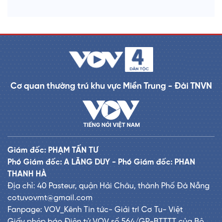
Cơ quan thường trú khu vực Miền Trung - Đài TNVN
Giám đốc: PHẠM TẤN TƯ
Phó Giám đốc: A LĂNG DUY - Phó Giám đốc: PHAN
THANH HÀ
Địa chỉ: 40 Pasteur, quận Hải Châu, thành Phố Đà Nẵng
cotuvovmt@gmail.com
Fanpage: VOV_Kênh Tin tức- Giải trí Cơ Tu- Việt
Giấy phép báo Điện tử VOV số 564/GP-BTTTT của Bộ