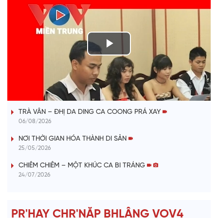
P
l
VÀI PHÚT DÀNH CHO QUẢNG BÁ
a
TRÀ VÂN – ĐHỊ DA DING CA COONG PRÁ XAY
y
06/08/2026
V
NƠI THỜI GIAN HÓA THÀNH DI SẢN
25/05/2026
i
CHIÊM CHIÊM – MỘT KHÚC CA BI TRÁNG
24/07/2026
d
e
PR'HAY CHR'NĂP BHLÂNG VOV4