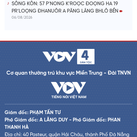
SÔNG KÔN: 57 P’NONG K’ROỌC ĐOỌNG HA 19
PR’LOỌNG ĐHANUÔR A PĂNG LÂNG BHLÔ BỀN
06/08/2026
Cơ quan thường trú khu vực Miền Trung - Đài TNVN
Giám đốc: PHẠM TẤN TƯ
Phó Giám đốc: A LĂNG DUY - Phó Giám đốc: PHAN
THANH HÀ
Địa chỉ: 40 Pasteur, quận Hải Châu, thành Phố Đà Nẵng