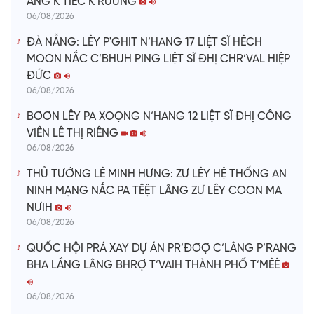
ÂNG K’TIÊC K’RUUNG
06/08/2026
ĐÀ NẴNG: LÊY P'GHIT N’HANG 17 LIỆT SĨ HÊCH
MOON NẮC C’BHUH PING LIỆT SĨ ĐHỊ CHR’VAL HIỆP
ĐỨC
06/08/2026
BƠƠN LÊY PA XOỌNG N’HANG 12 LIỆT SĨ ĐHỊ CÔNG
VIÊN LÊ THỊ RIÊNG
06/08/2026
THỦ TƯỚNG LÊ MINH HƯNG: ZƯ LÊY HỆ THỐNG AN
NINH MẠNG NẮC PA TÊỆT LÂNG ZƯ LÊY COON MA
NƯIH
06/08/2026
QUỐC HỘI PRÁ XAY DỰ ÁN PR’ĐƠỢ C’LÂNG P’RANG
BHA LẦNG LÂNG BHRỢ T’VAIH THÀNH PHỐ T’MÊÊ
06/08/2026