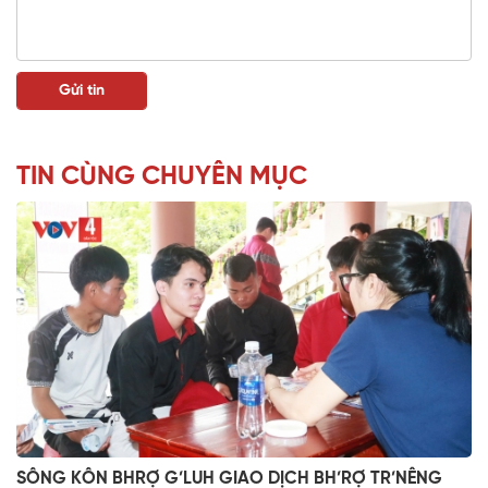
TIN CÙNG CHUYÊN MỤC
SÔNG KÔN BHRỢ G’LUH GIAO DỊCH BH’RỢ TR’NÊNG