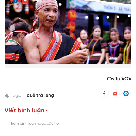
Cơ Tu VOV
quế trà leng
Tags:
Viết bình luận