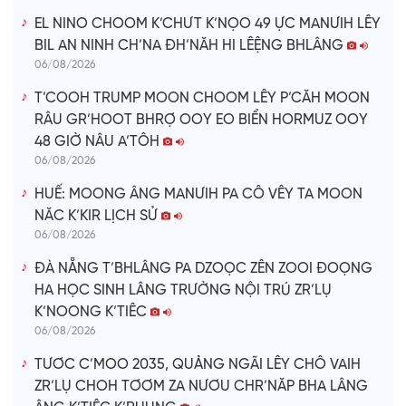
o
EL NINO CHOOM K’CHƯT K’NỌO 49 ỰC MANƯIH LÊY
BIL AN NINH CH’NA ĐH’NĂH HI LÊỆNG BHLÂNG
06/08/2026
T’COOH TRUMP MOON CHOOM LÊY P’CĂH MOON
RÂU GR’HOOT BHRỢ OOY EO BIỂN HORMUZ OOY
48 GIỜ NÂU A’TÔH
06/08/2026
HUẾ: MOONG ÂNG MANƯIH PA CÔ VÊY TA MOON
NĂC K’KIR LỊCH SỬ
06/08/2026
ĐÀ NẴNG T’BHLÂNG PA DZOỌC ZÊN ZOOI ĐOỌNG
HA HỌC SINH LÂNG TRƯỜNG NỘI TRÚ ZR’LỤ
K’NOONG K’TIÊC
06/08/2026
TƯƠC C’MOO 2035, QUẢNG NGÃI LÊY CHÔ VAIH
ZR’LỤ CHOH TƠƠM ZA NƯƠU CHR’NĂP BHA LÂNG