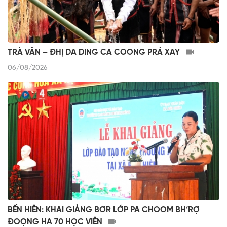
TRÀ VÂN – ĐHỊ DA DING CA COONG PRÁ XAY
06/08/2026
BẾN HIÊN: KHAI GIẢNG BƠR LỚP PA CHOOM BH’RỢ
ĐOỌNG HA 70 HỌC VIÊN