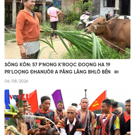
SÔNG KÔN: 57 P’NONG K’ROỌC ĐOỌNG HA 19
PR’LOỌNG ĐHANUÔR A PĂNG LÂNG BHLÔ BỀN
06/08/2026