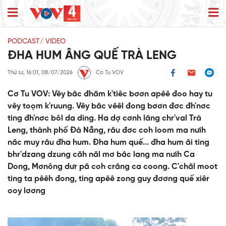
PODCAST/ VIDEO
ĐHA HUM ÂNG QUẾ TRÀ LENG
Thứ tư, 16:01, 08/07/2026
Cơ Tu VOV
Cơ Tu VOV: Vêy bâc đhăm k'tiêc bơơn apêê đoo hay tu
vêy toọm k'ruung. Vêy bâc vêêl đong bơơn đơc đh'nơc
ting đh'nơc bôl da ding. Ha dợ cơnh lâng chr'val Trà
Leng, thành phố Đà Nẵng, râu đơc coh loom ma nưih
năc muy râu đha hum. Đha hum quế... đha hum âi ting
bhr'dzang dzung căh năl mơ bâc lang ma nưih Ca
Dong, Mơnông dưr pâ coh crâng ca coong. C'chăl moot
ting ta pêêh đong, ting apêê zong guy đơơng quế xiêr
ooy lơơng