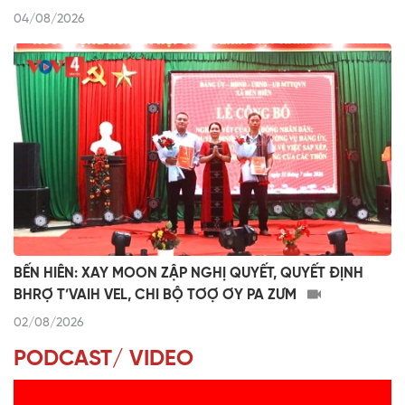
04/08/2026
BẾN HIÊN: XAY MOON ZẬP NGHỊ QUYẾT, QUYẾT ĐỊNH
BHRỢ T’VAIH VEL, CHI BỘ TƠỢ ƠY PA ZƯM
02/08/2026
PODCAST/ VIDEO