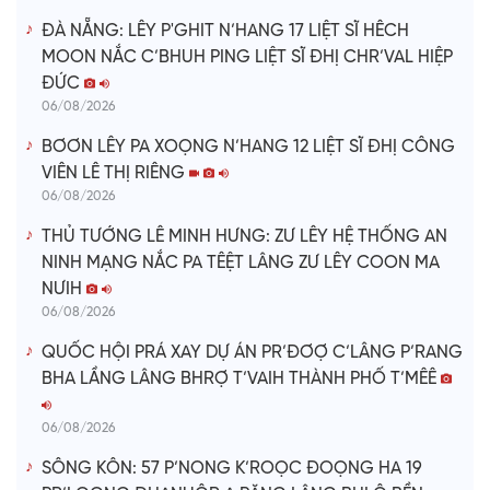
ĐÀ NẴNG: LÊY P'GHIT N’HANG 17 LIỆT SĨ HÊCH
MOON NẮC C’BHUH PING LIỆT SĨ ĐHỊ CHR’VAL HIỆP
ĐỨC
06/08/2026
BƠƠN LÊY PA XOỌNG N’HANG 12 LIỆT SĨ ĐHỊ CÔNG
VIÊN LÊ THỊ RIÊNG
06/08/2026
THỦ TƯỚNG LÊ MINH HƯNG: ZƯ LÊY HỆ THỐNG AN
NINH MẠNG NẮC PA TÊỆT LÂNG ZƯ LÊY COON MA
NƯIH
06/08/2026
QUỐC HỘI PRÁ XAY DỰ ÁN PR’ĐƠỢ C’LÂNG P’RANG
BHA LẦNG LÂNG BHRỢ T’VAIH THÀNH PHỐ T’MÊÊ
06/08/2026
SÔNG KÔN: 57 P’NONG K’ROỌC ĐOỌNG HA 19