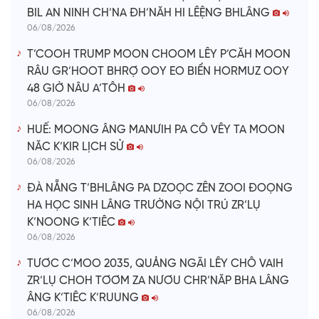
BIL AN NINH CH’NA ĐH’NĂH HI LÊỆNG BHLÂNG
06/08/2026
T’COOH TRUMP MOON CHOOM LÊY P’CĂH MOON
RÂU GR’HOOT BHRỢ OOY EO BIỂN HORMUZ OOY
48 GIỜ NÂU A’TÔH
06/08/2026
HUẾ: MOONG ÂNG MANƯIH PA CÔ VÊY TA MOON
NĂC K’KIR LỊCH SỬ
06/08/2026
ĐÀ NẴNG T’BHLÂNG PA DZOỌC ZÊN ZOOI ĐOỌNG
HA HỌC SINH LÂNG TRƯỜNG NỘI TRÚ ZR’LỤ
K’NOONG K’TIÊC
06/08/2026
TƯƠC C’MOO 2035, QUẢNG NGÃI LÊY CHÔ VAIH
ZR’LỤ CHOH TƠƠM ZA NƯƠU CHR’NĂP BHA LÂNG
ÂNG K’TIÊC K’RUUNG
06/08/2026