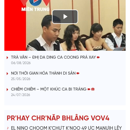
P
l
VÀI PHÚT DÀNH CHO QUẢNG BÁ
a
TRÀ VÂN – ĐHỊ DA DING CA COONG PRÁ XAY
y
06/08/2026
V
NƠI THỜI GIAN HÓA THÀNH DI SẢN
25/05/2026
i
CHIÊM CHIÊM – MỘT KHÚC CA BI TRÁNG
24/07/2026
d
e
PR'HAY CHR'NĂP BHLÂNG VOV4
o
EL NINO CHOOM K’CHƯT K’NỌO 49 ỰC MANƯIH LÊY