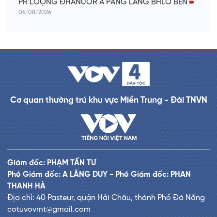
PR’LOỌNG ĐHANUÔR A PĂNG LÂNG BHLÔ BỀN
06/08/2026
Cơ quan thường trú khu vực Miền Trung - Đài TNVN
Giám đốc: PHẠM TẤN TƯ
Phó Giám đốc: A LĂNG DUY - Phó Giám đốc: PHAN
THANH HÀ
Địa chỉ: 40 Pasteur, quận Hải Châu, thành Phố Đà Nẵng
cotuvovmt@gmail.com