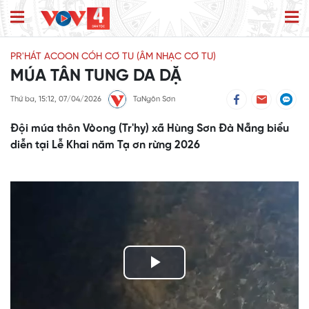
PR'HÁT ACOON CÓH CƠ TU (ÂM NHẠC CƠ TU)
MÚA TÂN TUNG DA DẶ
Thứ ba, 15:12, 07/04/2026
TaNgôn Sơn
Đội múa thôn Vòong (Tr'hy) xã Hùng Sơn Đà Nẵng biểu
diễn tại Lễ Khai năm Tạ ơn rừng 2026
Play