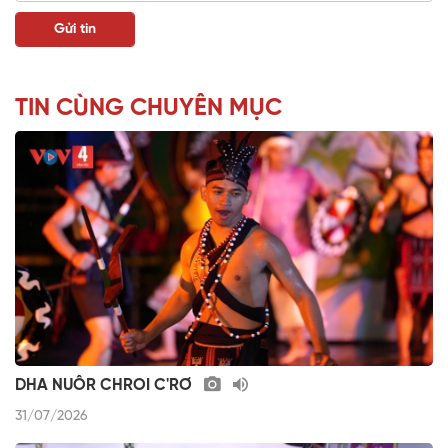
TIN CÙNG CHUYÊN MỤC
DHA NUÔR CHROI C'RƠ
31/07/2026