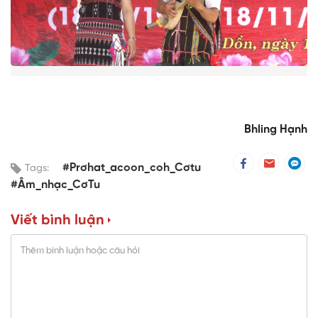
Bhling Hạnh
#Prơhat_acoon_coh_Cơtu
Tags:
#Âm_nhạc_CơTu
Viết bình luận