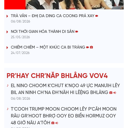
VÀI PHÚT DÀNH CHO QUẢNG BÁ
a
TRÀ VÂN – ĐHỊ DA DING CA COONG PRÁ XAY
y
06/08/2026
V
NƠI THỜI GIAN HÓA THÀNH DI SẢN
25/05/2026
i
CHIÊM CHIÊM – MỘT KHÚC CA BI TRÁNG
24/07/2026
d
e
PR'HAY CHR'NĂP BHLÂNG VOV4
o
EL NINO CHOOM K’CHƯT K’NỌO 49 ỰC MANƯIH LÊY
BIL AN NINH CH’NA ĐH’NĂH HI LÊỆNG BHLÂNG
06/08/2026
T’COOH TRUMP MOON CHOOM LÊY P’CĂH MOON
RÂU GR’HOOT BHRỢ OOY EO BIỂN HORMUZ OOY
48 GIỜ NÂU A’TÔH