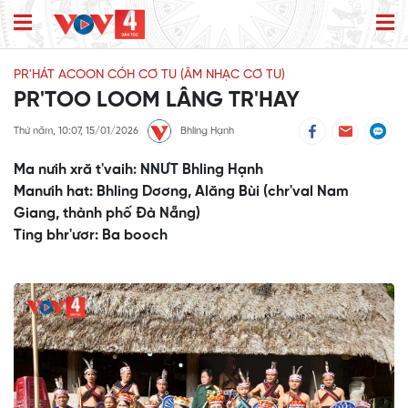
PR'HÁT ACOON CÓH CƠ TU (ÂM NHẠC CƠ TU)
PR'TOO LOOM LÂNG TR'HAY
Thứ năm, 10:07, 15/01/2026
Bhling Hạnh
Ma nưih xră t'vaih: NNƯT Bhling Hạnh
Manưih hat: Bhling Dơơng, Alăng Bùi (chr'val Nam
Giang, thành phố Đà Nẵng)
Ting bhr'ươr: Ba booch