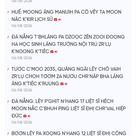
06/08/2026
HUẾ: MOONG ÂNG MANƯIH PA CÔ VÊY TA MOON
NĂC K’KIR LỊCH SỬ
06/08/2026
ĐÀ NẴNG T’BHLÂNG PA DZOỌC ZÊN ZOOI ĐOỌNG
HA HỌC SINH LÂNG TRƯỜNG NỘI TRÚ ZR’LỤ
K’NOONG K’TIÊC
06/08/2026
TƯƠC C’MOO 2035, QUẢNG NGÃI LÊY CHÔ VAIH
ZR’LỤ CHOH TƠƠM ZA NƯƠU CHR’NĂP BHA LÂNG
ÂNG K’TIÊC K’RUUNG
06/08/2026
ĐÀ NẴNG: LÊY P'GHIT N’HANG 17 LIỆT SĨ HÊCH
MOON NẮC C’BHUH PING LIỆT SĨ ĐHỊ CHR’VAL HIỆP
ĐỨC
06/08/2026
BƠƠN LÊY PA XOỌNG N’HANG 12 LIỆT SĨ ĐHỊ CÔNG