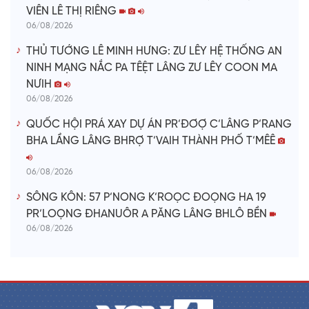
VIÊN LÊ THỊ RIÊNG
06/08/2026
THỦ TƯỚNG LÊ MINH HƯNG: ZƯ LÊY HỆ THỐNG AN
NINH MẠNG NẮC PA TÊỆT LÂNG ZƯ LÊY COON MA
NƯIH
06/08/2026
QUỐC HỘI PRÁ XAY DỰ ÁN PR’ĐƠỢ C’LÂNG P’RANG
BHA LẦNG LÂNG BHRỢ T’VAIH THÀNH PHỐ T’MÊÊ
06/08/2026
SÔNG KÔN: 57 P’NONG K’ROỌC ĐOỌNG HA 19
PR’LOỌNG ĐHANUÔR A PĂNG LÂNG BHLÔ BỀN
06/08/2026