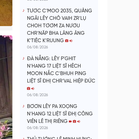
TƯƠC C’MOO 2035, QUẢNG
NGÃI LÊY CHÔ VAIH ZR’LỤ
CHOH TƠƠM ZA NƯƠU
CHR’NĂP BHA LÂNG ÂNG
K’TIÊC K’RUUNG
06/08/2026
ĐÀ NẴNG: LÊY P'GHIT
N’HANG 17 LIỆT SĨ HÊCH
MOON NẮC C’BHUH PING
LIỆT SĨ ĐHỊ CHR’VAL HIỆP ĐỨC
06/08/2026
BƠƠN LÊY PA XOỌNG
N’HANG 12 LIỆT SĨ ĐHỊ CÔNG
VIÊN LÊ THỊ RIÊNG
06/08/2026