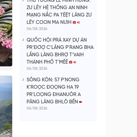
THỦ TƯỚNG LÊ MINH HƯNG:
ZƯ LÊY HỆ THỐNG AN NINH
MẠNG NẮC PA TÊỆT LÂNG ZƯ
LÊY COON MA NƯIH
06/08/2026
QUỐC HỘI PRÁ XAY DỰ ÁN
PR’ĐƠỢ C’LÂNG P’RANG BHA
LẦNG LÂNG BHRỢ T’VAIH
THÀNH PHỐ T’MÊÊ
06/08/2026
SÔNG KÔN: 57 P’NONG
K’ROỌC ĐOỌNG HA 19
PR’LOỌNG ĐHANUÔR A
PĂNG LÂNG BHLÔ BỀN
06/08/2026