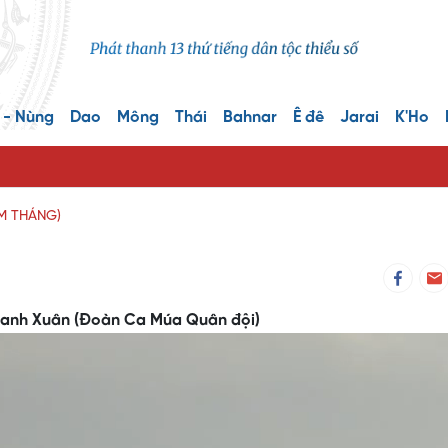
 - Nùng
Dao
Mông
Thái
Bahnar
Ê đê
Jarai
K'Ho
ĂM THÁNG)
Thanh Xuân (Đoàn Ca Múa Quân đội)