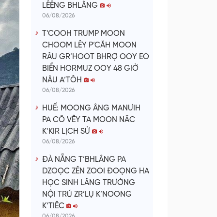
LÊỆNG BHLÂNG
06/08/2026
T’COOH TRUMP MOON
CHOOM LÊY P’CĂH MOON
RÂU GR’HOOT BHRỢ OOY EO
BIỂN HORMUZ OOY 48 GIỜ
NÂU A’TÔH
06/08/2026
HUẾ: MOONG ÂNG MANƯIH
PA CÔ VÊY TA MOON NĂC
K’KIR LỊCH SỬ
06/08/2026
ĐÀ NẴNG T’BHLÂNG PA
DZOỌC ZÊN ZOOI ĐOỌNG HA
HỌC SINH LÂNG TRƯỜNG
NỘI TRÚ ZR’LỤ K’NOONG
K’TIÊC
06/08/2026