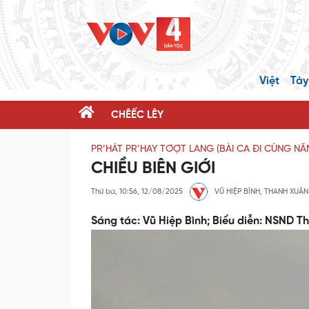
Việt
Tày
CHÊẾC LÊY
PR’HÁT PR’HAY TƠỢT LANG (BÀI CA ĐI CÙNG N
CHIỀU BIÊN GIỚI
Thứ ba, 10:56, 12/08/2025
VŨ HIỆP BÌNH, THANH XUÂN
Sáng tác: Vũ Hiệp Bình; Biểu diễn: NSND 