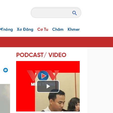
M'nông
Xơ Đăng
Cơ Tu
Chăm
Khmer
PODCAST/ VIDEO
P
l