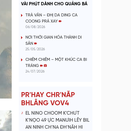
a
VÀI PHÚT DÀNH CHO QUẢNG BÁ
y
TRÀ VÂN – ĐHỊ DA DING CA
COONG PRÁ XAY
V
06/08/2026
NƠI THỜI GIAN HÓA THÀNH DI
i
SẢN
25/05/2026
d
CHIÊM CHIÊM – MỘT KHÚC CA BI
e
TRÁNG
24/07/2026
o
PR'HAY CHR'NĂP
BHLÂNG VOV4
EL NINO CHOOM K’CHƯT
K’NỌO 49 ỰC MANƯIH LÊY BIL
AN NINH CH’NA ĐH’NĂH HI