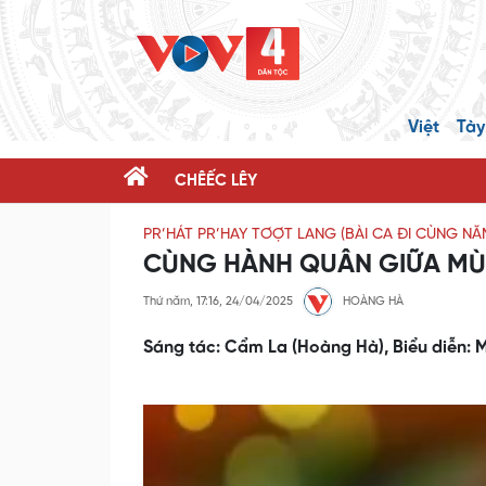
Việt
Tày
CHÊẾC LÊY
PR’HÁT PR’HAY TƠỢT LANG (BÀI CA ĐI CÙNG N
CÙNG HÀNH QUÂN GIỮA MÙ
Thứ năm, 17:16, 24/04/2025
HOÀNG HÀ
Sáng tác: Cẩm La (Hoàng Hà), Biểu diễn: 