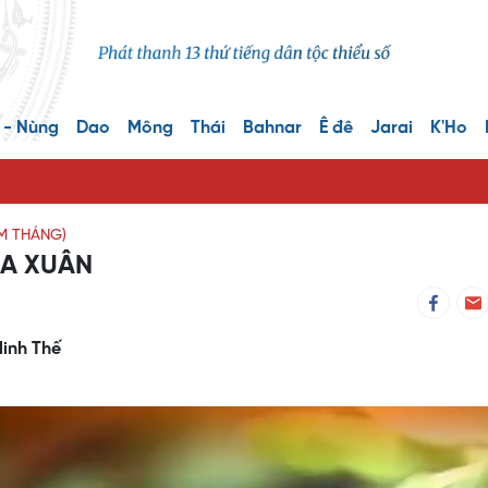
 - Nùng
Dao
Mông
Thái
Bahnar
Ê đê
Jarai
K'Ho
ĂM THÁNG)
A XUÂN
Minh Thế