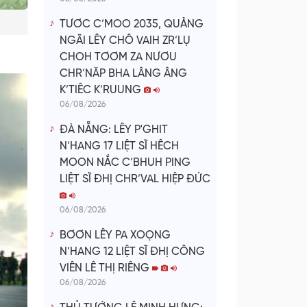
TƯƠC C’MOO 2035, QUẢNG
NGÃI LÊY CHÔ VAIH ZR’LỤ
CHOH TƠƠM ZA NƯƠU
CHR’NĂP BHA LÂNG ÂNG
K’TIÊC K’RUUNG
06/08/2026
ĐÀ NẴNG: LÊY P'GHIT
N’HANG 17 LIỆT SĨ HÊCH
MOON NẮC C’BHUH PING
LIỆT SĨ ĐHỊ CHR’VAL HIỆP ĐỨC
06/08/2026
BƠƠN LÊY PA XOỌNG
N’HANG 12 LIỆT SĨ ĐHỊ CÔNG
VIÊN LÊ THỊ RIÊNG
06/08/2026