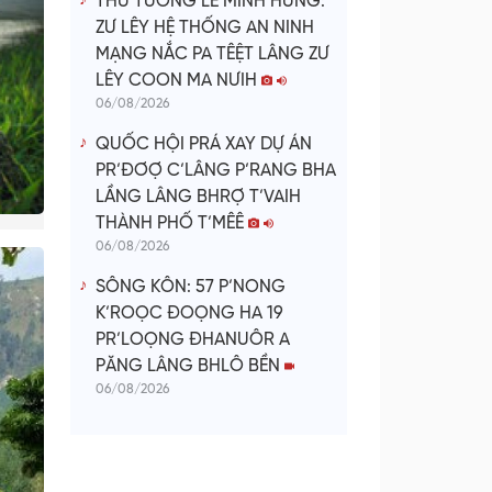
THỦ TƯỚNG LÊ MINH HƯNG:
ZƯ LÊY HỆ THỐNG AN NINH
MẠNG NẮC PA TÊỆT LÂNG ZƯ
LÊY COON MA NƯIH
06/08/2026
QUỐC HỘI PRÁ XAY DỰ ÁN
PR’ĐƠỢ C’LÂNG P’RANG BHA
LẦNG LÂNG BHRỢ T’VAIH
THÀNH PHỐ T’MÊÊ
06/08/2026
SÔNG KÔN: 57 P’NONG
K’ROỌC ĐOỌNG HA 19
PR’LOỌNG ĐHANUÔR A
PĂNG LÂNG BHLÔ BỀN
06/08/2026