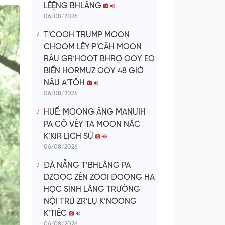
LÊỆNG BHLÂNG
06/08/2026
T’COOH TRUMP MOON
CHOOM LÊY P’CĂH MOON
RÂU GR’HOOT BHRỢ OOY EO
BIỂN HORMUZ OOY 48 GIỜ
NÂU A’TÔH
06/08/2026
HUẾ: MOONG ÂNG MANƯIH
PA CÔ VÊY TA MOON NĂC
K’KIR LỊCH SỬ
06/08/2026
ĐÀ NẴNG T’BHLÂNG PA
DZOỌC ZÊN ZOOI ĐOỌNG HA
HỌC SINH LÂNG TRƯỜNG
NỘI TRÚ ZR’LỤ K’NOONG
K’TIÊC
06/08/2026