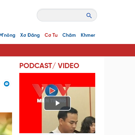
M'nông
Xơ Đăng
Cơ Tu
Chăm
Khmer
PODCAST/ VIDEO
P
l