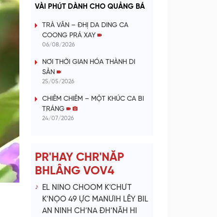
a
VÀI PHÚT DÀNH CHO QUẢNG BÁ
y
TRÀ VÂN – ĐHỊ DA DING CA
COONG PRÁ XAY
V
06/08/2026
NƠI THỜI GIAN HÓA THÀNH DI
i
SẢN
25/05/2026
d
CHIÊM CHIÊM – MỘT KHÚC CA BI
e
TRÁNG
24/07/2026
o
PR'HAY CHR'NĂP
BHLÂNG VOV4
EL NINO CHOOM K’CHƯT
K’NỌO 49 ỰC MANƯIH LÊY BIL
AN NINH CH’NA ĐH’NĂH HI