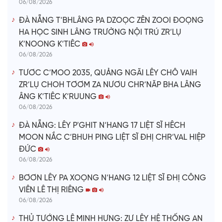
06/08/2026
ĐÀ NẴNG T’BHLÂNG PA DZOỌC ZÊN ZOOI ĐOỌNG
HA HỌC SINH LÂNG TRƯỜNG NỘI TRÚ ZR’LỤ
K’NOONG K’TIÊC
06/08/2026
TƯƠC C’MOO 2035, QUẢNG NGÃI LÊY CHÔ VAIH
ZR’LỤ CHOH TƠƠM ZA NƯƠU CHR’NĂP BHA LÂNG
ÂNG K’TIÊC K’RUUNG
06/08/2026
ĐÀ NẴNG: LÊY P'GHIT N’HANG 17 LIỆT SĨ HÊCH
MOON NẮC C’BHUH PING LIỆT SĨ ĐHỊ CHR’VAL HIỆP
ĐỨC
06/08/2026
BƠƠN LÊY PA XOỌNG N’HANG 12 LIỆT SĨ ĐHỊ CÔNG
VIÊN LÊ THỊ RIÊNG
06/08/2026
THỦ TƯỚNG LÊ MINH HƯNG: ZƯ LÊY HỆ THỐNG AN