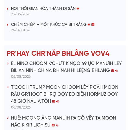
V
NƠI THỜI GIAN HÓA THÀNH DI SẢN
25/05/2026
i
CHIÊM CHIÊM – MỘT KHÚC CA BI TRÁNG
24/07/2026
d
e
PR'HAY CHR'NĂP BHLÂNG VOV4
o
EL NINO CHOOM K’CHƯT K’NỌO 49 ỰC MANƯIH LÊY
BIL AN NINH CH’NA ĐH’NĂH HI LÊỆNG BHLÂNG
06/08/2026
T’COOH TRUMP MOON CHOOM LÊY P’CĂH MOON
RÂU GR’HOOT BHRỢ OOY EO BIỂN HORMUZ OOY
48 GIỜ NÂU A’TÔH
06/08/2026
HUẾ: MOONG ÂNG MANƯIH PA CÔ VÊY TA MOON
NĂC K’KIR LỊCH SỬ