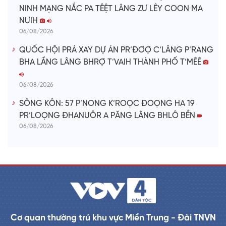
NINH MẠNG NẮC PA TÊỆT LÂNG ZƯ LÊY COON MA
NƯIH
06/08/2026
QUỐC HỘI PRÁ XAY DỰ ÁN PR’ĐƠỢ C’LÂNG P’RANG
BHA LẦNG LÂNG BHRỢ T’VAIH THÀNH PHỐ T’MÊÊ
06/08/2026
SÔNG KÔN: 57 P’NONG K’ROỌC ĐOỌNG HA 19
PR’LOỌNG ĐHANUÔR A PĂNG LÂNG BHLÔ BỀN
06/08/2026
Cơ quan thường trú khu vực Miền Trung - Đài TNVN