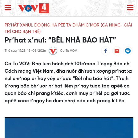
PR’HÁT XANUL ĐOỌNG HA PÊÊ TA ĐHÂM C’MOR (CA NHẠC- GIẢI
TRÍ CHO BẠN TRẺ)
Pr’hat x’nưl: “BÊL NHÀ BÁO HÁT”
Thứ sáu, 17:28, 19/06/2026
Cơ Tu VOV
Cơ Tu VOV: Đha lum hơnh deh 101c’moo T’ngay Báo chí
Cách mạng Việt Nam, đha nuôr đh’rưah xơợng pr’hat xa
nul chr’năp pr’hay vêy pr’đơc “Bêl nhà báo hát”. T’ruih
k’rong bâc bhr’ươr pr’hat liêm pr’hay tươc tơợ apêê cơ
quan báo chí prang k’tiêc, cơnh muy pr’hêl pa gơi tươc
apêê xooc t’ngay ha dum bhrợ báo coh prang k’tiêc