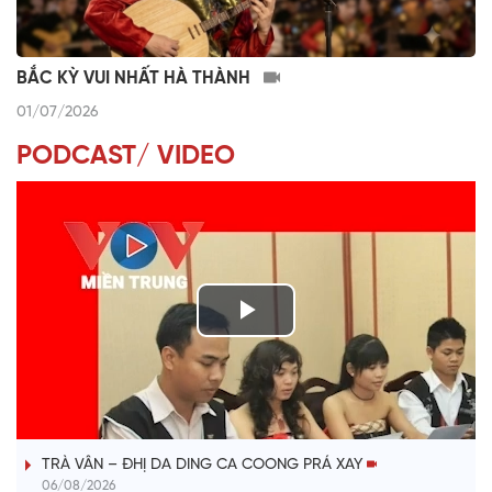
BẮC KỲ VUI NHẤT HÀ THÀNH
01/07/2026
PODCAST/ VIDEO
P
l
VÀI PHÚT DÀNH CHO QUẢNG BÁ
a
TRÀ VÂN – ĐHỊ DA DING CA COONG PRÁ XAY
y
06/08/2026