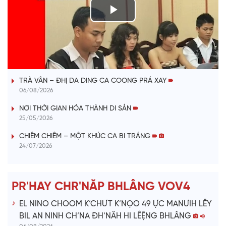
P
l
VÀI PHÚT DÀNH CHO QUẢNG BÁ
a
TRÀ VÂN – ĐHỊ DA DING CA COONG PRÁ XAY
y
06/08/2026
V
NƠI THỜI GIAN HÓA THÀNH DI SẢN
25/05/2026
i
CHIÊM CHIÊM – MỘT KHÚC CA BI TRÁNG
24/07/2026
d
e
PR'HAY CHR'NĂP BHLÂNG VOV4
o
EL NINO CHOOM K’CHƯT K’NỌO 49 ỰC MANƯIH LÊY
BIL AN NINH CH’NA ĐH’NĂH HI LÊỆNG BHLÂNG