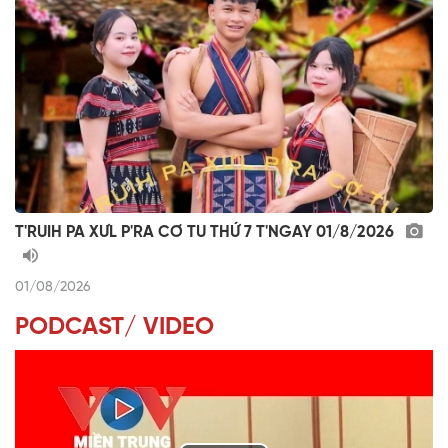
T'RUIH PA XƯL P'RA CƠ TU THỨ 7 T'NGAY 01/8/2026
01/08/2026
PODCAST/ VIDEO