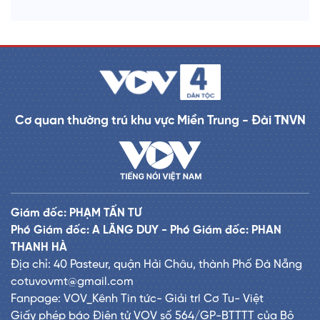
Cơ quan thường trú khu vực Miền Trung - Đài TNVN
Giám đốc: PHẠM TẤN TƯ
Phó Giám đốc: A LĂNG DUY - Phó Giám đốc: PHAN
THANH HÀ
Địa chỉ: 40 Pasteur, quận Hải Châu, thành Phố Đà Nẵng
cotuvovmt@gmail.com
Fanpage: VOV_Kênh Tin tức- Giải trí Cơ Tu- Việt
Giấy phép báo Điện tử VOV số 564/GP-BTTTT của Bộ