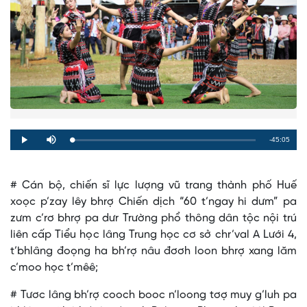
Remaining
-45:05
Loaded
:
Progress
:
Play
Mute
0%
0%
Time
# Cán bộ, chiến sĩ lực lượng vũ trang thành phố Huế
xoọc p’zay lêy bhrợ Chiến dịch “60 t’ngay hi dưm” pa
zưm c’rơ bhrợ pa dưr Trường phổ thông dân tộc nội trú
liên cấp Tiểu học lâng Trung học cơ sở chr’val A Lưới 4,
t’bhlâng đoọng ha bh’rợ nâu đơơh loon bhrợ xang lăm
c’moo học t’mêê;
# Tươc lâng bh’rợ cooch booc n’loong tơợ muy g’luh pa