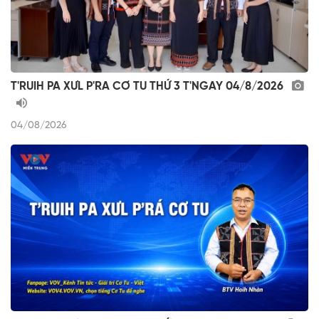
T'RUIH PA XƯL P'RA CƠ TU THỨ 3 T'NGAY 04/8/2026
04/08/2026