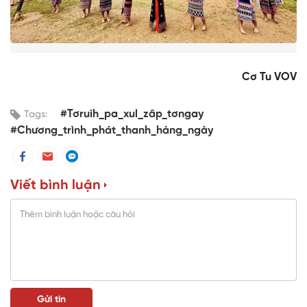
Cơ Tu VOV
#Tơruih_pa_xul_zâp_tơngay
Tags:
#Chương_trình_phát_thanh_hàng_ngày
Viết bình luận