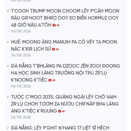
06/08/2026
T’COOH TRUMP MOON CHOOM LÊY P’CĂH MOON
RÂU GR’HOOT BHRỢ OOY EO BIỂN HORMUZ OOY
48 GIỜ NÂU A’TÔH
06/08/2026
HUẾ: MOONG ÂNG MANƯIH PA CÔ VÊY TA MOON
NĂC K’KIR LỊCH SỬ
06/08/2026
ĐÀ NẴNG T’BHLÂNG PA DZOỌC ZÊN ZOOI ĐOỌNG
HA HỌC SINH LÂNG TRƯỜNG NỘI TRÚ ZR’LỤ
K’NOONG K’TIÊC
06/08/2026
TƯƠC C’MOO 2035, QUẢNG NGÃI LÊY CHÔ VAIH
ZR’LỤ CHOH TƠƠM ZA NƯƠU CHR’NĂP BHA LÂNG
ÂNG K’TIÊC K’RUUNG
06/08/2026
ĐÀ NẴNG: LÊY P'GHIT N’HANG 17 LIỆT SĨ HÊCH