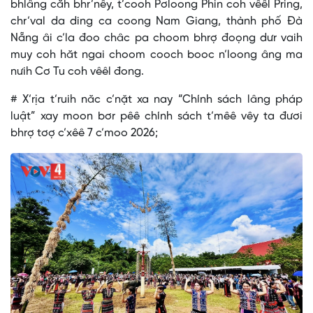
bhlâng căh bhr’nêy, t’cooh Pơloong Phin coh vêêl Pring,
chr’val da ding ca coong Nam Giang, thành phố Đà
Nẵng âi c’la đoo châc pa choom bhrợ đoọng dưr vaih
muy coh hăt ngai choom cooch booc n’loong âng ma
nưih Cơ Tu coh vêêl đong.
# X’rịa t’ruih năc c’nặt xa nay “Chính sách lâng pháp
luật” xay moon bơr pêê chính sách t’mêê vêy ta đươi
bhrợ tơợ c’xêê 7 c’moo 2026;