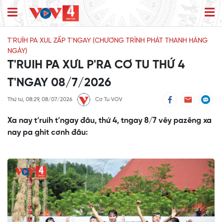
T'RUÍH PA XUL ZẤP T'NGAY (CHƯƠNG TRÌNH PHÁT THANH HÀNG
NGÀY)
T'RUIH PA XƯL P'RA CƠ TU THỨ 4
T'NGAY 08/7/2026
Thứ tư, 08:29, 08/07/2026
Cơ Tu VOV
Xa nay t’ruih t’ngay đâu, thứ 4, tngay 8/7 vêy pazêng xa
nay pa ghit cơnh đâu: