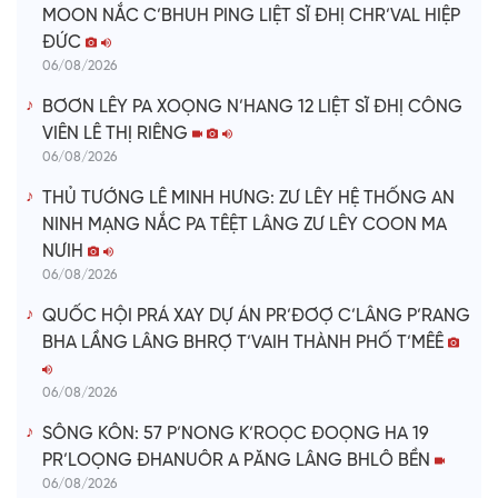
MOON NẮC C’BHUH PING LIỆT SĨ ĐHỊ CHR’VAL HIỆP
ĐỨC
06/08/2026
BƠƠN LÊY PA XOỌNG N’HANG 12 LIỆT SĨ ĐHỊ CÔNG
VIÊN LÊ THỊ RIÊNG
06/08/2026
THỦ TƯỚNG LÊ MINH HƯNG: ZƯ LÊY HỆ THỐNG AN
NINH MẠNG NẮC PA TÊỆT LÂNG ZƯ LÊY COON MA
NƯIH
06/08/2026
QUỐC HỘI PRÁ XAY DỰ ÁN PR’ĐƠỢ C’LÂNG P’RANG
BHA LẦNG LÂNG BHRỢ T’VAIH THÀNH PHỐ T’MÊÊ
06/08/2026
SÔNG KÔN: 57 P’NONG K’ROỌC ĐOỌNG HA 19
PR’LOỌNG ĐHANUÔR A PĂNG LÂNG BHLÔ BỀN
06/08/2026