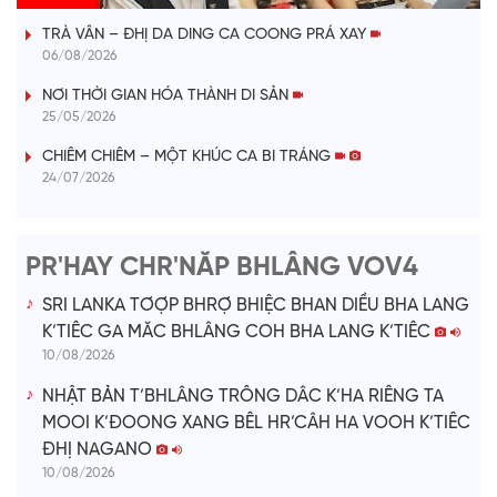
a
TRÀ VÂN – ĐHỊ DA DING CA COONG PRÁ XAY
y
06/08/2026
V
NƠI THỜI GIAN HÓA THÀNH DI SẢN
25/05/2026
i
CHIÊM CHIÊM – MỘT KHÚC CA BI TRÁNG
24/07/2026
d
e
PR'HAY CHR'NĂP BHLÂNG VOV4
o
SRI LANKA TƠỢP BHRỢ BHIỆC BHAN DIỀU BHA LANG
K’TIÊC GA MĂC BHLÂNG COH BHA LANG K’TIÊC
10/08/2026
NHẬT BẢN T’BHLÂNG TRÔNG DÂC K’HA RIÊNG TA
MOOI K’ĐOONG XANG BÊL HR’CÂH HA VOOH K’TIÊC
ĐHỊ NAGANO
10/08/2026