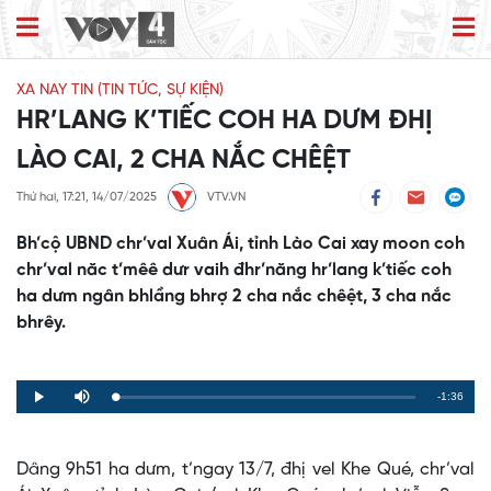
XA NAY TIN (TIN TỨC, SỰ KIỆN)
HR’LANG K’TIẾC COH HA DƯM ĐHỊ
LÀO CAI, 2 CHA NẮC CHÊỆT
Thứ hai, 17:21, 14/07/2025
VTV.VN
Bh’cộ UBND chr’val Xuân Ái, tỉnh Lào Cai xay moon coh
chr’val năc t’mêê dưr vaih đhr’năng hr’lang k’tiếc coh
ha dưm ngân bhlầng bhrợ 2 cha nắc chêệt, 3 cha nắc
bhrêy.
Remaining
-1:36
Loaded
:
Progress
:
Play
Mute
0%
0%
Time
Dâng 9h51 ha dưm, t’ngay 13/7, đhị vel Khe Qué, chr’val