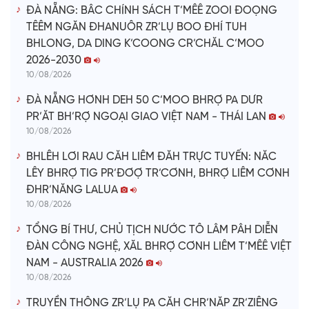
ĐÀ NẴNG: BÂC CHÍNH SÁCH T’MÊÊ ZOOI ĐOỌNG
TÊÊM NGĂN ĐHANUÔR ZR’LỤ BOO ĐHÍ TUH
BHLONG, DA DING K’COONG CR’CHĂL C’MOO
2026-2030
10/08/2026
ĐÀ NẴNG HƠNH DEH 50 C’MOO BHRỢ PA DƯR
PR’ĂT BH’RỢ NGOẠI GIAO VIỆT NAM - THÁI LAN
10/08/2026
BHLÊH LƠI RAU CĂH LIÊM ĐĂH TRỰC TUYẾN: NĂC
LÊY BHRỢ TIG PR’ĐƠỢ TR’CƠNH, BHRỢ LIÊM CƠNH
ĐHR’NĂNG LALUA
10/08/2026
TỔNG BÍ THƯ, CHỦ TỊCH NƯỚC TÔ LÂM PÂH DIỄN
ĐÀN CÔNG NGHỆ, XĂL BHRỢ CƠNH LIÊM T’MÊÊ VIỆT
NAM - AUSTRALIA 2026
10/08/2026
TRUYỀN THÔNG ZR’LỤ PA CĂH CHR’NĂP ZR’ZIÊNG