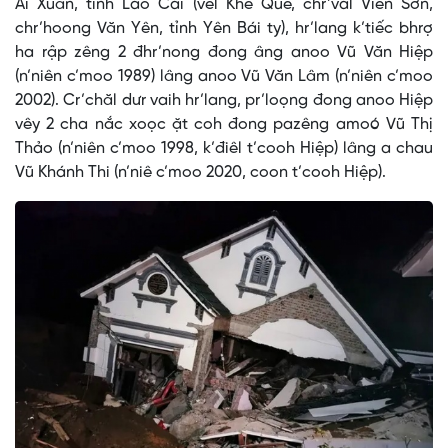
Ái Xuân, tỉnh Lào Cai (vel Khe Qué, chr’val Viễn Sơn,
chr’hoong Văn Yên, tỉnh Yên Bái ty), hr’lang k’tiếc bhrợ
ha rập zêng 2 đhr’nong đong âng anoo Vũ Văn Hiệp
(n’niên c’moo 1989) lâng anoo Vũ Văn Lâm (n’niên c’moo
2002). Cr’chăl dưr vaih hr’lang, pr’loọng đong anoo Hiệp
vêy 2 cha nắc xoọc ặt coh đong pazêng amoó Vũ Thị
Thảo (n’niên c’moo 1998, k’điêl t’cooh Hiệp) lâng a chau
Vũ Khánh Thi (n’niê c’moo 2020, coon t’cooh Hiệp).