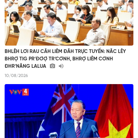
BHLÊH LƠI RAU CĂH LIÊM ĐĂH TRỰC TUYẾN: NĂC LÊY
BHRỢ TIG PR’ĐƠỢ TR’CƠNH, BHRỢ LIÊM CƠNH
ĐHR’NĂNG LALUA
10/08/2026