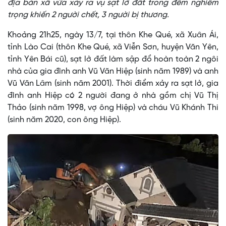
địa bàn xã vừa xảy ra vụ sạt lở đất trong đêm nghiêm
trọng khiến 2 người chết, 3 người bị thương.
Khoảng 21h25, ngày 13/7, tại thôn Khe Qué, xã Xuân Ái,
tỉnh Lào Cai (thôn Khe Qué, xã Viễn Sơn, huyện Văn Yên,
tỉnh Yên Bái cũ), sạt lở đất làm sập đổ hoàn toàn 2 ngôi
nhà của gia đình anh Vũ Văn Hiệp (sinh năm 1989) và anh
Vũ Văn Lâm (sinh năm 2001). Thời điểm xảy ra sạt lở, gia
đình anh Hiệp có 2 người đang ở nhà gồm chị Vũ Thị
Thảo (sinh năm 1998, vợ ông Hiệp) và cháu Vũ Khánh Thi
(sinh năm 2020, con ông Hiệp).