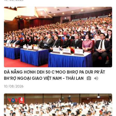
ĐÀ NẴNG HƠNH DEH 50 C’MOO BHRỢ PA DƯR PR’ĂT
BH’RỢ NGOẠI GIAO VIỆT NAM - THÁI LAN
10/08/2026