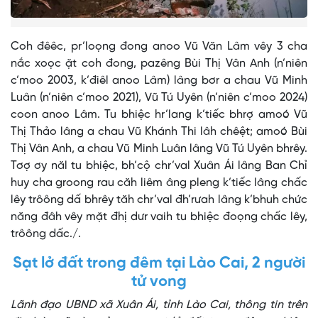
Coh đêêc, pr’loọng đong anoo Vũ Văn Lâm vêy 3 cha
nắc xoọc ặt coh đong, pazêng Bùi Thị Vân Anh (n’niên
c’moo 2003, k’điêl anoo Lâm) lâng bơr a chau Vũ Minh
Luân (n’niên c’moo 2021), Vũ Tú Uyên (n’niên c’moo 2024)
coon anoo Lâm. Tu bhiệc hr’lang k’tiếc bhrợ amoó Vũ
Thị Thảo lâng a chau Vũ Khánh Thi lâh chêệt; amoó Bùi
Thị Vân Anh, a chau Vũ Minh Luân lâng Vũ Tú Uyên bhrêy.
Tơợ ơy năl tu bhiệc, bh’cộ chr’val Xuân Ái lâng Ban Chỉ
huy cha groong rau căh liêm âng pleng k’tiếc lâng chấc
lêy trôông dấ bhrêy tăh chr’val đh’rưah lâng k’bhuh chức
năng đâh vêy mặt đhị dưr vaih tu bhiệc đoọng chấc lêy,
trôông dấc./.
Sạt lở đất trong đêm tại Lào Cai, 2 người
tử vong
Lãnh đạo UBND xã Xuân Ái, tỉnh Lào Cai, thông tin trên