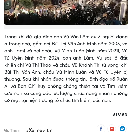
Trong khi đó, gia đình anh Vũ Văn Lâm có 3 người đang
ở trong nhà, gồm chị Bùi Thị Vân Anh (sinh năm 2003, vợ
anh Lâm) và hai cháu Vũ Minh Luân (sinh năm 2021), Vũ
Tú Uyên (sinh năm 2024) con anh Lâm. Vụ sạt lở đất
khiến chị Vũ Thị Thảo và cháu Vũ Khánh Thi tử vong; chị
Bùi Thị Vân Anh, cháu Vũ Minh Luân và Vũ Tú Uyên bị
thương. Sau khi nhận được thông tin, lãnh đạo xã Xuân
Ái và Ban Chỉ huy phòng chống thiên tai và Tìm kiếm
cứu nạn xã cùng các lực lượng chức năng nhanh chóng
có mặt tại hiện trường tổ chức tìm kiếm, cứu nạn.
VTV.VN
#Xa_nay_tin
Tags: