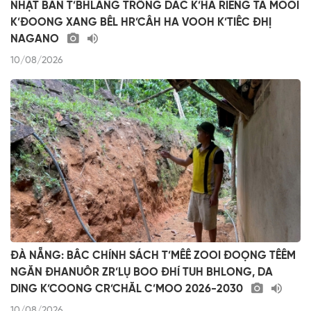
NHẬT BẢN T’BHLÂNG TRÔNG DÂC K’HA RIÊNG TA MOOI
K’ĐOONG XANG BÊL HR’CÂH HA VOOH K’TIÊC ĐHỊ
NAGANO
10/08/2026
ĐÀ NẴNG: BÂC CHÍNH SÁCH T’MÊÊ ZOOI ĐOỌNG TÊÊM
NGĂN ĐHANUÔR ZR’LỤ BOO ĐHÍ TUH BHLONG, DA
DING K’COONG CR’CHĂL C’MOO 2026-2030
10/08/2026