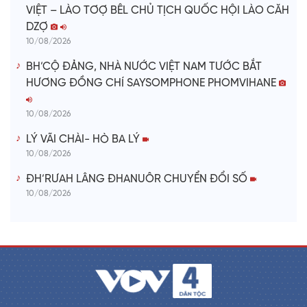
VIỆT – LÀO TƠỢ BÊL CHỦ TỊCH QUỐC HỘI LÀO CĂH
DZỢ
10/08/2026
BH’CỘ ĐẢNG, NHÀ NƯỚC VIỆT NAM TƯỚC BẮT
HƯƠNG ĐỒNG CHÍ SAYSOMPHONE PHOMVIHANE
10/08/2026
LÝ VÃI CHÀI- HÒ BA LÝ
10/08/2026
ĐH’RƯAH LÂNG ĐHANUÔR CHUYỂN ĐỔI SỐ
10/08/2026