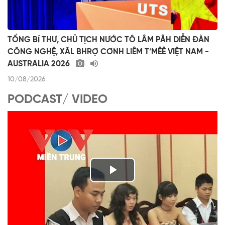
TỔNG BÍ THƯ, CHỦ TỊCH NƯỚC TÔ LÂM PÂH DIỄN ĐÀN
CÔNG NGHỆ, XĂL BHRỢ CƠNH LIÊM T’MÊÊ VIỆT NAM -
AUSTRALIA 2026
10/08/2026
PODCAST/ VIDEO
P
l
VÀI PHÚT DÀNH CHO QUẢNG BÁ