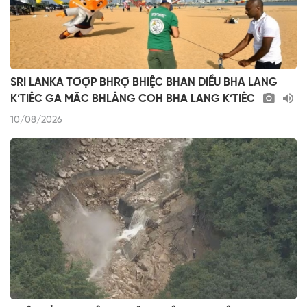
SRI LANKA TƠỢP BHRỢ BHIỆC BHAN DIỀU BHA LANG
K’TIÊC GA MĂC BHLÂNG COH BHA LANG K’TIÊC
10/08/2026