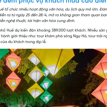
ề đêm phục vụ khách mùa cao điể
Huế tổ chức nhiều hoạt động văn hóa, du lịch quy mô lớn. Đá
diễn ra từ ngày 25 đến 28/4, mở ra không gian tham quan b
iễn nghệ thuật, tái hiện văn hóa cung đình.
 phố Huế dự kiến đón khoảng 389.000 lượt khách. Nhiều sả
 hành giới thiệu như: tour khám phá sông Ngự Hà, tour trải 
của du khách trong dịp lễ.