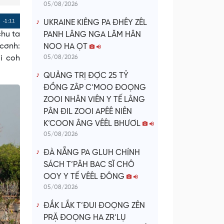
05/08/2026
Remaining
-1:11
UKRAINE KIÊNG PA ĐHÊY ZÊL
chu ta
PANH LÂNG NGA LĂM HÂN
Time
 cơnh:
NOO HA ỌT
i coh
05/08/2026
QUẢNG TRỊ ĐỢC 25 TỶ
ĐỒNG ZÂP C’MOO ĐOỌNG
ZOOI NHÂN VIÊN Y TẾ LÂNG
PÂN ĐIL ZOOI APÊÊ NIÊN
K’COON ÂNG VÊÊL BHƯƠL
05/08/2026
ĐÀ NẴNG PA GLUH CHÍNH
SÁCH T’PÂH BAC SĨ CHÔ
OOY Y TẾ VÊÊL ĐÔNG
05/08/2026
ĐẮK LẮK T’ĐUI ĐOỌNG ZÊN
PRẶ ĐOỌNG HA ZR’LỤ