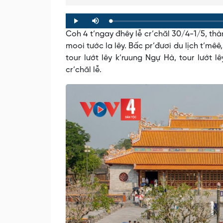
Loaded
:
Progress
:
Play
Mute
0%
0%
Coh 4 t’ngay đhêy lễ cr’chăl 30/4-1/5, t
mooi tước la lêy. Bấc pr’đươi du lịch t’mê
tour lướt lêy k’ruung Ngự Hà, tour lướt
cr’chăl lễ.