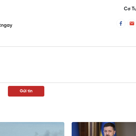
Cơ T
tngay