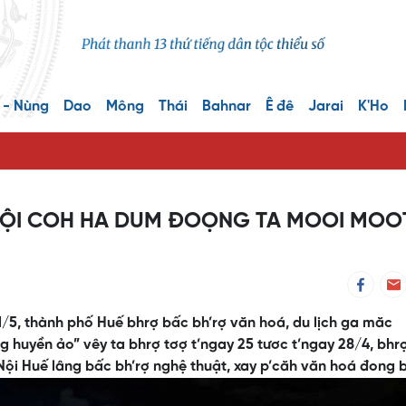
 - Nùng
Dao
Mông
Thái
Bahnar
Ê đê
Jarai
K'Ho
NỘI COH HA DUM ĐOỌNG TA MOOI MOO
1/5, thành phố Huế bhrợ bấc bh’rợ văn hoá, du lịch ga măc
 huyền ảo” vêy ta bhrợ tơợ t’ngay 25 tươc t’ngay 28/4, bhr
i Nội Huế lâng bấc bh’rợ nghệ thuật, xay p’căh văn hoá đong 