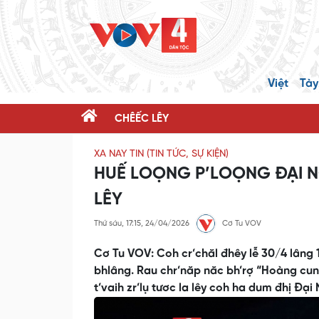
Việt
Tày
CHÊẾC LÊY
XA NAY TIN (TIN TỨC, SỰ KIỆN)
HUẾ LOỌNG P’LOỌNG ĐẠI 
LÊY
Thứ sáu, 17:15, 24/04/2026
Cơ Tu VOV
Cơ Tu VOV: Coh cr’chăl đhêy lễ 30/4 lâng 
bhlâng. Rau chr’năp năc bh’rợ “Hoàng cung
t’vaih zr’lụ tươc la lêy coh ha dum đhị Đạ