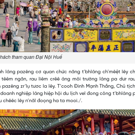
hách tham quan Đại Nội Huế
ah lâng pazêng cơ quan chức năng t’bhlâng ch’mêệt lêy ch
têêm ngăn, rau liêm crêê âng môi trường lâng pa dưr rau
azêng zr’lụ tươc la lêy. T’cooh Đinh Mạnh Thắng, Chủ tịc
 doanh nghiệp lâng hiệp hội du lịch vel đong công t’bhlâng 
u chêêc lêy n’năl đoọng ha ta mooi./.