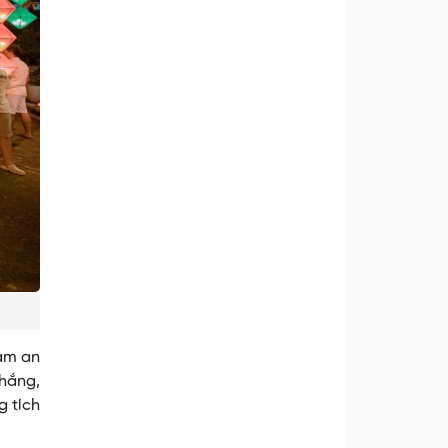
đảm an
Thắng,
g tích