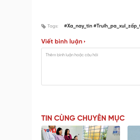
#Xa_nay_tin #Truíh_pa_xul_zấp_
Tags:
Viết bình luận
TIN CÙNG CHUYÊN MỤC