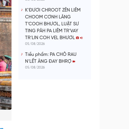
K’ĐƯƠI CHROOT ZÊN LIÊM
CHOOM CƠNH LÂNG
T’COOH BHƯƠL, LUẬT SƯ
TING PÂH PA LIÊM TR’VAY
TR’LIN COH VEL BHƯƠL
05/08/2026
Tiểu phẩm: PA CHÔ RAU
N’LẾT ÂNG ĐAY BHRỢ
05/08/2026