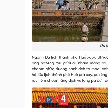
Du k
Ngành Du lịch thành phố Huế xoọc đh’rư
âng pazêng rau pr’đươi, nhâm mâng rau 
choom bh’rợ đương hơnh deh ta mooi coh p
hội Du lịch thành phố Huế prá xay, pazêng
rau liêm choom âng dịch vụ lâng pa dưr ra