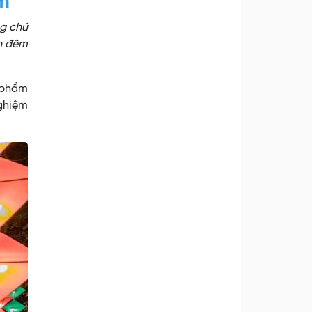
m
ng chú
an đêm
n phẩm
nghiệm