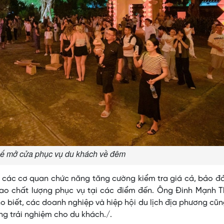
ế mở cửa phục vụ du khách về đêm
i các cơ quan chức năng tăng cường kiểm tra giá cả, bảo 
 cao chất lượng phục vụ tại các điểm đến. Ông Đinh Mạnh 
o biết, các doanh nghiệp và hiệp hội du lịch địa phương cũn
ng trải nghiệm cho du khách./.