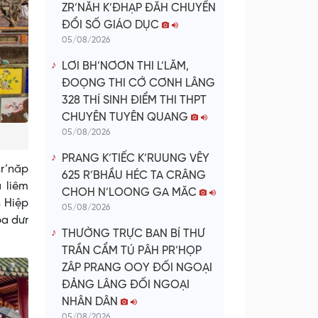
ZR’NĂH K’ĐHẠP ĐĂH CHUYỂN
ĐỔI SỐ GIÁO DỤC
05/08/2026
LƠI BH’NƠƠN THI L’LĂM,
ĐOỌNG THI CỚ CƠNH LÂNG
328 THÍ SINH ĐIỂM THI THPT
CHUYÊN TUYÊN QUANG
05/08/2026
PRANG K’TIẾC K’RUUNG VÊY
r’năp
625 R’BHẦU HÉC TA CRÂNG
 liêm
CHOH N’LOONG GA MĂC
h Hiệp
05/08/2026
pa dưr
THƯỜNG TRỰC BAN BÍ THƯ
TRẦN CẨM TÚ PÂH PR’HỌP
ZÂP PRANG OOY ĐỐI NGOẠI
ĐẢNG LÂNG ĐỐI NGOẠI
NHÂN DÂN
05/08/2026