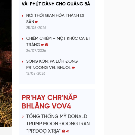
a
VÀI PHÚT DÀNH CHO QUẢNG BÁ
y
NƠI THỜI GIAN HÓA THÀNH DI
SẢN
V
25/05/2026
CHIÊM CHIÊM – MỘT KHÚC CA BI
i
TRÁNG
24/07/2026
d
SÔNG KÔN: PA LƯIH ĐONG
e
PR’NOONG VEL BHƯƠL
12/05/2026
o
PR'HAY CHR'NĂP
BHLÂNG VOV4
TỔNG THỐNG MỸ DONALD
TRUMP MOON ĐOỌNG IRAN
“PR’ĐƠỢ X’RỊA”