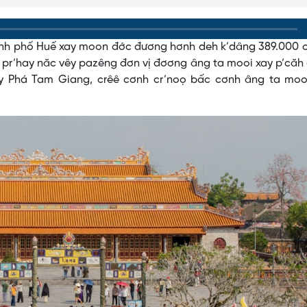
hành phố Huế xay moon đớc đương hơnh deh k’dâng 389.000 
ê, pr’hay năc vêy pazêng đơn vị đơơng âng ta mooi xay p’căh
 lêy Phá Tam Giang, crêê cơnh cr’noọ bấc cơnh âng ta moo