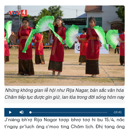
Những không gian lễ hội như Rija Nagar, bản sắc văn hóa
Chăm tiếp tục được gìn giữ, lan tỏa trong đời sống hôm nay
Remaining
-10:41
Loaded
:
Progress
:
Play
Mute
0%
0%
J’niêng bh’rợ Rija Nagar tơợp bhrợ tơợ hi bu 15/4, năc
Time
t’ngay pr’lưch âng c’moo ting Chăm lịch. Đhị tang âng