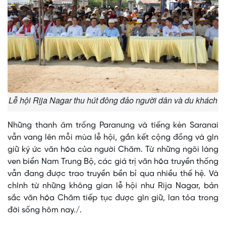
Lễ hội Rịja Nagar thu hút đông đảo người dân và du khách
Những thanh âm trống Paranưng và tiếng kèn Saranai
vẫn vang lên mỗi mùa lễ hội, gắn kết cộng đồng và gìn
giữ ký ức văn hóa của người Chăm. Từ những ngôi làng
ven biển Nam Trung Bộ, các giá trị văn hóa truyền thống
vẫn đang được trao truyền bền bỉ qua nhiều thế hệ. Và
chính từ những không gian lễ hội như Rija Nagar, bản
sắc văn hóa Chăm tiếp tục được gìn giữ, lan tỏa trong
đời sống hôm nay./.