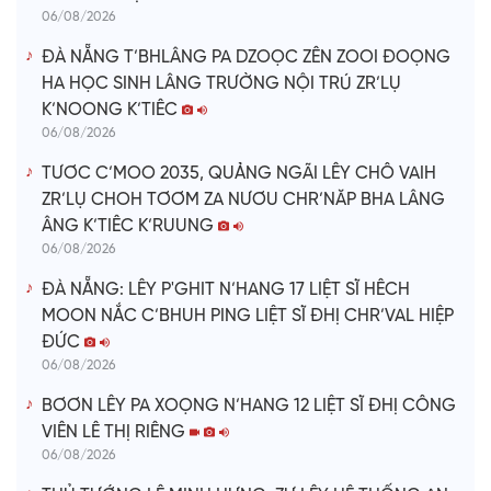
06/08/2026
ĐÀ NẴNG T’BHLÂNG PA DZOỌC ZÊN ZOOI ĐOỌNG
HA HỌC SINH LÂNG TRƯỜNG NỘI TRÚ ZR’LỤ
K’NOONG K’TIÊC
06/08/2026
TƯƠC C’MOO 2035, QUẢNG NGÃI LÊY CHÔ VAIH
ZR’LỤ CHOH TƠƠM ZA NƯƠU CHR’NĂP BHA LÂNG
ÂNG K’TIÊC K’RUUNG
06/08/2026
ĐÀ NẴNG: LÊY P'GHIT N’HANG 17 LIỆT SĨ HÊCH
MOON NẮC C’BHUH PING LIỆT SĨ ĐHỊ CHR’VAL HIỆP
ĐỨC
06/08/2026
BƠƠN LÊY PA XOỌNG N’HANG 12 LIỆT SĨ ĐHỊ CÔNG
VIÊN LÊ THỊ RIÊNG
06/08/2026