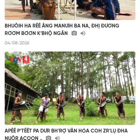
BHUÔIH HA RÊÊ ÂNG MANƯIH BA NA, ĐHỊ ĐƯƠNG
RƠƠM BƠƠN K’BHỘ NGĂN
04/08/2026
APÊÊ P’TÊÊT PA DƯR BH’RỢ VĂN HÓA COH ZR’LỤ ĐHA
NUÔR ACOON ..