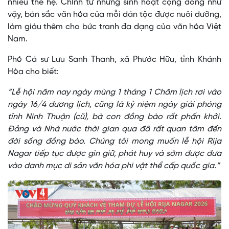
nhiều thế hệ. Chính từ những sinh hoạt cộng đồng như
vậy, bản sắc văn hóa của mỗi dân tộc được nuôi dưỡng,
làm giàu thêm cho bức tranh đa dạng của văn hóa Việt
Nam.
Phó Cả sư Lưu Sanh Thanh, xã Phước Hữu, tỉnh Khánh
Hòa cho biết:
“Lễ hội năm nay ngày mùng 1 tháng 1 Chăm lịch rơi vào
ngày 16/4 dương lịch, cũng là kỷ niệm ngày giải phóng
tỉnh Ninh Thuận (cũ), bà con đồng bào rất phấn khởi.
Đảng và Nhà nước thời gian qua đã rất quan tâm đến
đời sống đồng bào. Chúng tôi mong muốn lễ hội Rija
Nagar tiếp tục được gìn giữ, phát huy và sớm được đưa
vào danh mục di sản văn hóa phi vật thể cấp quốc gia.”