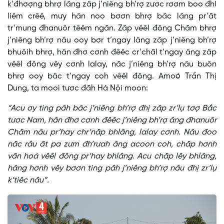
k’đhơợng bhrợ lâng zâp j’niêng bh’rợ zươc rơơm boo đhí
liêm crêê, mưy hân noo bơơn bhrợ bâc lâng pr’ăt
tr’mung đhanuôr têêm ngăn. Zâp vêêl đông Chăm bhrợ
j’niêng bh’rợ nâu ooy bơr t’ngay lâng zâp j’niêng bh’rợ
bhuôih bhrợ, hân đhơ cơnh đêêc cr’chăl t’ngay âng zâp
vêêl đông vêy cơnh lalay, năc j’niêng bh’rợ nâu buôn
bhrợ ooy bâc t’ngay coh vêêl đông. Amoó Trần Thị
Dung, ta mooi tươc đăh Hà Nội moon:
“Acu ơy ting pâh bâc j’niêng bh’rợ đhị zâp zr’lụ tơợ Bắc
tươc Nam, hân đhơ cơnh đêêc j’niêng bh’rợ âng đhanuôr
Chăm nâu pr’hay chr’năp bhlâng, lalay cơnh. Nâu đoo
năc râu ăt pa zưm đh’rưah âng acoon coh, chăp hơnh
văn hoá vêêl đông pr’hay bhlâng. Acu chăp lêy bhlâng,
hâng hơnh vêy bơơn ting pâh j’niêng bh’rợ nâu đhị zr’lụ
k’tiêc nâu”.