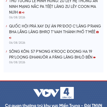
THỦ TƯỚNG LÊ MINH HƯNG: ZƯ LÊY HỆ THỐNG AN
NINH MẠNG NẮC PA TÊỆT LÂNG ZƯ LÊY COON MA
NƯIH
06/08/2026
QUỐC HỘI PRÁ XAY DỰ ÁN PR’ĐƠỢ C’LÂNG P’RANG
BHA LẦNG LÂNG BHRỢ T’VAIH THÀNH PHỐ T’MÊÊ
06/08/2026
SÔNG KÔN: 57 P’NONG K’ROỌC ĐOỌNG HA 19
PR’LOỌNG ĐHANUÔR A PĂNG LÂNG BHLÔ BỀN
06/08/2026
Cơ quan thường trú khu vực Miền Trung - Đài TNVN