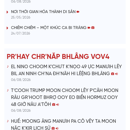
y
06/08/2026
V
NƠI THỜI GIAN HÓA THÀNH DI SẢN
25/05/2026
i
CHIÊM CHIÊM – MỘT KHÚC CA BI TRÁNG
24/07/2026
d
e
PR'HAY CHR'NĂP BHLÂNG VOV4
o
EL NINO CHOOM K’CHƯT K’NỌO 49 ỰC MANƯIH LÊY
BIL AN NINH CH’NA ĐH’NĂH HI LÊỆNG BHLÂNG
06/08/2026
T’COOH TRUMP MOON CHOOM LÊY P’CĂH MOON
RÂU GR’HOOT BHRỢ OOY EO BIỂN HORMUZ OOY
48 GIỜ NÂU A’TÔH
06/08/2026
HUẾ: MOONG ÂNG MANƯIH PA CÔ VÊY TA MOON
NĂC K’KIR LỊCH SỬ