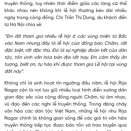
truyền thống, tuy nhiên thời điểm giữa các làng có thể
khác nhau nên không khí lễ hội thường kéo dài nhiều
ngày trong cộng đồng. Chị Trần Thị Dung, du khách đến
từ Hà Nội chia sẻ:
“Em đã tham gia nhiều lễ hội ở các vùng miền từ Bắc
vào Nam nhưng đây là lễ hội của đồng bào Chăm, rất
đặc biệt, rất đặc thù. Đó là sự nghiệp đoàn kết của dân
tộc, tôn vinh văn hóa bản địa rất hay. Em cảm thấy ấn
tượng, biết ơn, tự hào khi được tham gia Lễ hội tại vùng
đất này”.
Không chỉ là sinh hoạt tín ngưỡng đầu năm, lễ hội Rija
Nagar còn là nơi lưu giữ nhiều loại hình diễn xướng dân
gian đặc sắc của cộng đồng người Chăm, từ âm nhạc,
vũ đạo đến các nghi lễ truyền thống. Trong dòng chảy
văn hóa các dân tộc Việt Nam, những lễ hội như Rija
Nagar chính là không gian sống để các giá trị văn hóa
truyền thống tiếp tục được bảo tồn và trao truyền qua