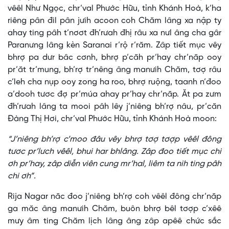
vêêl Như Ngọc, chr’val Phước Hữu, tỉnh Khánh Hoà, k’ha
riêng pân đil pân jưih acoon coh Chăm lâng xa nập ty
ahay ting pâh t’nơơt đh’rưah đhị râu xa nưl âng cha gâr
Paranưng lâng kèn Saranai r’rộ r’răm. Zâp tiết mục vêy
bhrợ pa dưr bâc cơnh, bhrợ p’căh pr’hay chr’năp ooy
pr’ăt tr’mung, bh’rợ tr’nêng âng manưih Chăm, tơợ râu
c’leh cha nụp ooy zong ha roo, bhrợ ruộng, taanh n’đoo
a’dooh tươc đợ pr’múa ahay pr’hay chr’năp. Ăt pa zưm
đh’rưah lâng ta mooi pâh lêy j’niêng bh’rợ nâu, pr’căn
Đàng Thị Hơi, chr’val Phước Hữu, tỉnh Khánh Hoà moon:
“J’niêng bh’rợ c’moo đâu vêy bhrợ tơợ tơợp vêêl đông
tươc pr’lưch vêêl, bhui har bhlâng. Zâp đoo tiết mục chi
ơh pr’hay, zâp diễn viên cung mr’hal, liêm ta nih ting pâh
chi ơh”.
Rija Nagar năc đoo j’niêng bh’rợ coh vêêl đông chr’năp
ga măc âng manưih Chăm, buôn bhrợ bêl tơợp c’xêê
mưy âm ting Chăm lịch lâng âng zâp apêê chức sắc