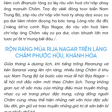
liêm coh đhanuôr lâng zư lêy râu văn hoá chr’năp ahay
âng manưih Chăm. Tơợ đợ vêêl đông toor biển Nam
Trung Bộ, zâp râu chr’năp văn hoá ty ahay dzợ xoọc zư
pa dưr liêm nhâm đoọng ha bâc lang. Lâng năc đợ đhị
j’niêng bh’rợ cơnh Rija Nagar, đợ râu văn hoá liêm
chr’năp âng Chăm vêy zư pa dưr, clan bhưah lâh mơ
tươc pr’ăt tr’mung bêl đâu./.
RỘN RÀNG MÙA RIJA NAGAR TRÊN LÀNG
CHĂM PHƯỚC HỮU, KHÁNH HÒA
Giữa tháng 4 dương lịch, khi tiếng trống Paranưng và
kèn Saranai vang lên rộn ràng, nhiều làng Chăm ở khu
vực Nam Trung Bộ lại bước vào mùa lễ hội Rija Nagar –
lễ hội mở đầu năm mới theo Chăm lịch. Trong không
gian rực rỡ sắc màu của những điệu múa truyền thống,
nhạc cụ và trang phục đặc trưng, cộng đồng người
Chăm cùng nhau thể hiện những nét văn hóa đặc sắc
lâu đời, gìn giữ và trao truyền những giá trị di sản bền bỉ