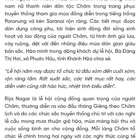
nam nữ thanh niên dân tộc Chăm trong trang phục
truyền thống tham gia múa đồng diễn trong tiếng trống
Paranưng và kèn Saranai rộn ràng. Các tiết mục được
dàn dựng công phu, tái hiện sinh động đời sống sinh
hoạt và lao động của người Chăm, từ hình ảnh gùi lúa,
cày ruộng, dệt vải đến những điệu múa dân gian giàu
bản sắc. Hòa mình trong dòng khách dự lễ hội, Bà Đàng
Thị Hơi, xã Phước Hữu, tỉnh Khánh Hòa chia sẻ:
“Lễ hội năm nay được tổ chức từ đầu xóm đến cuối xóm,
rộn ràng lắm. Rất xuất sắc, các tiết mục rất hay, các
diễn viên cũng rất háo hức, nhiệt tình biểu diễn”.
Rija Nagar là lễ hội cộng đồng quan trọng của người
Chăm, thường diễn ra vào đầu tháng Giêng theo Chăm
lịch và do các chức sắc truyền thống chủ trì với các nghi
lễ cầu mong mưa thuận gió hòa, mùa màng bội thu và
cuộc sống bình an cho cộng đồng. Mỗi làng Chăm tổ
chức lễ chính trong hai ngày với các nghi thức cúng tế