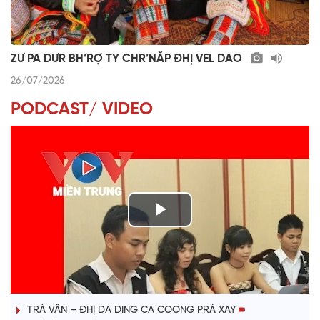
ZƯ PA DƯR BH’RỢ TY CHR’NĂP ĐHỊ VEL DAO
26/07/2026
PODCAST/ VIDEO
P
l
VÀI PHÚT DÀNH CHO QUẢNG BÁ
a
TRÀ VÂN – ĐHỊ DA DING CA COONG PRÁ XAY