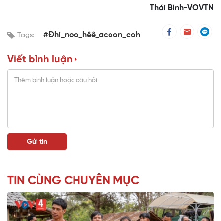
Thái Bình-VOVTN
#Đhi_noo_hêê_acoon_coh
Tags:
Viết bình luận
TIN CÙNG CHUYÊN MỤC