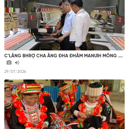
C’LÂNG BHRỢ CHA ÂNG ĐHA ĐHÂM MANƯIH MÔNG ....
29/07/2026