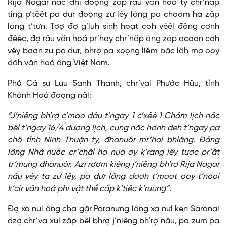
Rija Nagar năc đhị đoọng zâp râu văn hoá ty chr’năp
ting p’têêt pa dưr đoọng zư lêy lâng pa choom ha zâp
lang t’tưn. Tơợ đợ g’luh sinh hoạt coh vêêl đông cơnh
đêêc, đợ râu văn hoá pr’hay chr’năp âng zâp acoon coh
vêy bơơn zư pa dưr, bhrợ pa xoọng liêm bâc lâh mơ ooy
đăh văn hoá âng Việt Nam.
Phó Cả sư Lưu Sanh Thanh, chr’val Phước Hữu, tỉnh
Khánh Hoà đoọng năl:
“J’niêng bh’rợ c’moo đâu t’ngay 1 c’xêê 1 Chăm lịch năc
bêl t’ngay 16/4 dương lịch, cung năc hơnh deh t’ngay pa
chô tỉnh Ninh Thuận ty, đhanuôr mr’hal bhlâng. Đảng
lâng Nhà nước cr’chăl ha nua ơy k’rang lêy tươc pr’ăt
tr’mung đhanuôr. Azi rơơm kiêng j’niêng bh’rợ Rija Nagar
nâu vêy ta zư lêy, pa dưr lâng đơơh t’moot ooy t’nooi
k’cir văn hoá phi vật thể cấp k’tiêc k’ruung”.
Đợ xa nưl âng cha gâr Paranưng lâng xa nưl ken Saranai
dzợ chr’va xưl zâp bêl bhrợ j’niêng bh’rợ nâu, pa zưm pa