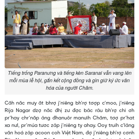
Tiếng trống Paranưng và tiếng kèn Saranai vẫn vang lên
mỗi mùa lễ hội, gắn kết cộng đồng và gìn giữ ký ức văn
hóa của người Chăm.
Căh năc mưy ăt bhrợ j’niêng bh’rợ tơợp c’moo, j’niêng
Rija Nagar dzợ năc đhị zư đợc bâc râu bh’rợ chi ơh
pr’hay chr’năp âng đhanuôr manưih Chăm, tơợ pr’hat
xa nưl, pr’múa tươc zâp j’niêng ty ahay. Ooy truih c’lâng
văn hoá zâp acoon coh Việt Nam, đợ j’niêng bh’rợ cơnh