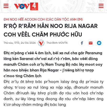
ĐHI NOO HÊÊ ACOON COH (CÁC DÂN TỘC ANH EM)
R’RỘ R’RĂM HÂN NOO RIJA NAGAR
COH VÊÊL CHĂM PHƯỚC HỮU
Thứ sáu, 17:13, 24/04/2026
Thái Bình-VOVTN
Đhị m’pâng c’xêê 4 âm lịch, bêl xa nưl cha gâr Paranưng
lâng kèn Saranai chr’val xưl r’rộ r’răm, bâc vêêl đông
manưih Chăm coh zr’lụ Nam Trung Bộ năc lêy moot ooy
hân noo bhiệc bhan Rija Nagar - j’niêng bh’rợ tơợp
c’moo ting Chăm lịch
Đhị zr’lụ ăt bhrợ bâc pr’hoọm lalay âng đợ pr’múa ty
ahay, tr’coọ xa nưl lâng xa nập xập, đhanuôr manưih
Chăm đh’rưah lêy bhrợ p’căh đợ râu văn hoá chr’năp
đanh, zư lêy lâng ting đoọng đợ râu chr’năp liêm âng
k’cir ahay nhâm mâng đhị bâc lang