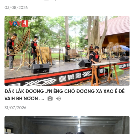
03/08/2026
ĐẮK LẮK ĐƠƠNG J’NIÊNG CHÔ ĐƠƠNG XA XAO Ê ĐÊ
VAIH BH’NƠƠN ....
31/07/2026