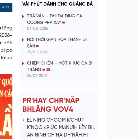
a
VÀI PHÚT DÀNH CHO QUẢNG BÁ
Remaining
-1:43
y
TRÀ VÂN – ĐHỊ DA DING CA
Time
COONG PRÁ XAY
V
á lâng
06/08/2026
 2026-
NƠI THỜI GIAN HÓA THÀNH DI
i
ưr đâh
SẢN
ooi pa
25/05/2026
d
 lalua
CHIÊM CHIÊM – MỘT KHÚC CA BI
e
TRÁNG
24/07/2026
o
PR'HAY CHR'NĂP
BHLÂNG VOV4
EL NINO CHOOM K’CHƯT
K’NỌO 49 ỰC MANƯIH LÊY BIL
AN NINH CH’NA ĐH’NĂH HI