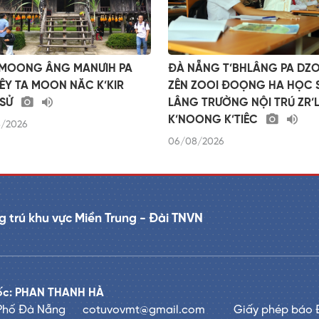
 MOONG ÂNG MANƯIH PA
ĐÀ NẴNG T’BHLÂNG PA DZ
ÊY TA MOON NĂC K’KIR
ZÊN ZOOI ĐOỌNG HA HỌC 
 SỬ
LÂNG TRƯỜNG NỘI TRÚ ZR’
K’NOONG K’TIÊC
/2026
06/08/2026
 trú khu vực Miền Trung - Đài TNVN
đốc: PHAN THANH HÀ
 Phố Đà Nẵng
cotuvovmt@gmail.com
Giấy phép báo 