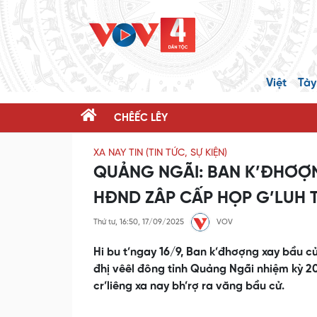
Việt
Tày
CHÊẾC LÊY
XA NAY TIN (TIN TỨC, SỰ KIỆN)
QUẢNG NGÃI: BAN K’ĐHƠỢN
HĐND ZÂP CẤP HỌP G’LUH 
Thứ tư, 16:50, 17/09/2025
VOV
Hi bu t’ngay 16/9, Ban k’đhơợng xay bầu 
đhị vêêl đông tỉnh Quảng Ngãi nhiệm kỳ 2
cr’liêng xa nay bh’rợ ra văng bầu cử.