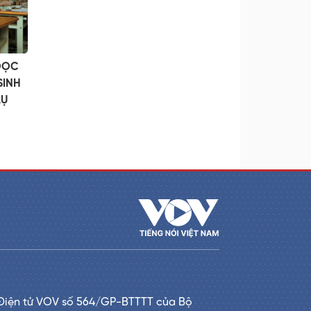
OỌC
SINH
LỤ
Điện tử VOV số 564/GP-BTTTT của Bộ