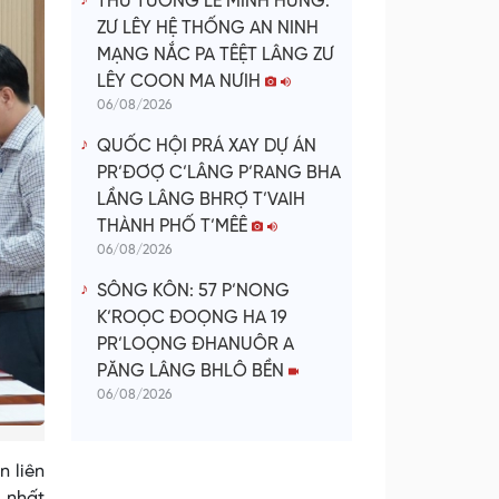
THỦ TƯỚNG LÊ MINH HƯNG:
ZƯ LÊY HỆ THỐNG AN NINH
MẠNG NẮC PA TÊỆT LÂNG ZƯ
LÊY COON MA NƯIH
06/08/2026
QUỐC HỘI PRÁ XAY DỰ ÁN
PR’ĐƠỢ C’LÂNG P’RANG BHA
LẦNG LÂNG BHRỢ T’VAIH
THÀNH PHỐ T’MÊÊ
06/08/2026
SÔNG KÔN: 57 P’NONG
K’ROỌC ĐOỌNG HA 19
PR’LOỌNG ĐHANUÔR A
PĂNG LÂNG BHLÔ BỀN
06/08/2026
n liên
 nhất