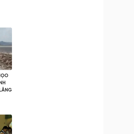
’NỌO
INH
HLÂNG