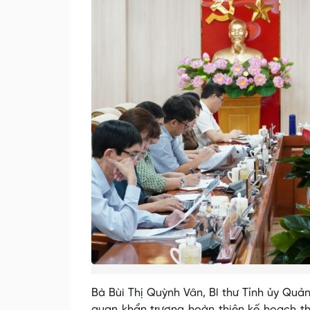
Bà Bùi Thị Quỳnh Vân, Bí thư Tỉnh ủy Quả
quan khẩn trương hoàn thiện kế hoạch th