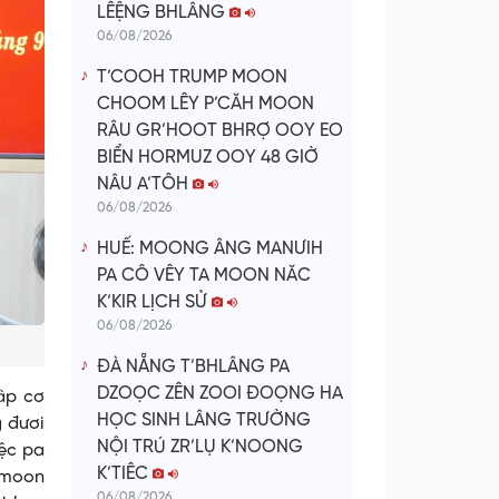
LÊỆNG BHLÂNG
06/08/2026
T’COOH TRUMP MOON
CHOOM LÊY P’CĂH MOON
RÂU GR’HOOT BHRỢ OOY EO
BIỂN HORMUZ OOY 48 GIỜ
NÂU A’TÔH
06/08/2026
HUẾ: MOONG ÂNG MANƯIH
PA CÔ VÊY TA MOON NĂC
K’KIR LỊCH SỬ
06/08/2026
ĐÀ NẴNG T’BHLÂNG PA
DZOỌC ZÊN ZOOI ĐOỌNG HA
âp cơ
HỌC SINH LÂNG TRƯỜNG
g đươi
NỘI TRÚ ZR’LỤ K’NOONG
iệc pa
K’TIÊC
i moon
06/08/2026