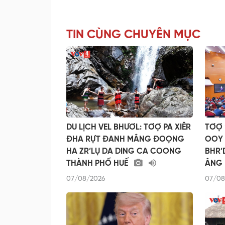
TIN CÙNG CHUYÊN MỤC
DU LỊCH VEL BHƯƠL: TƠỢ PA XIÊR
TƠỢ 
ĐHA RỰT ĐANH MÂNG ĐOỌNG
OOY 
HA ZR’LỤ DA DING CA COONG
BHR’
THÀNH PHỐ HUẾ
ÂNG 
07/08/2026
07/08