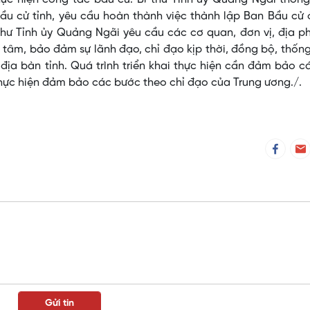
ầu cử tỉnh, yêu cầu hoàn thành việc thành lập Ban Bầu cử
 thư Tỉnh ủy Quảng Ngãi yêu cầu các cơ quan, đơn vị, địa 
g tâm, bảo đảm sự lãnh đạo, chỉ đạo kịp thời, đồng bộ, thốn
địa bàn tỉnh. Quá trình triển khai thực hiện cần đảm bảo c
thực hiện đảm bảo các bước theo chỉ đạo của Trung ương./.