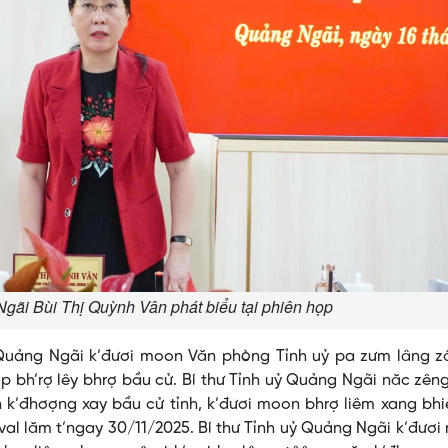
Ngãi Bùi Thị Quỳnh Vân phát biểu tại phiên họp
ỷ Quảng Ngãi k’đươi moon Văn phòng Tỉnh uỷ pa zưm lâng z
p bh’rợ lêy bhrợ bầu cử. Bí thư Tỉnh uỷ Quảng Ngãi năc zên
 k’đhơợng xay bầu cử tỉnh, k’đươi moon bhrợ liêm xang bh
val lăm t’ngay 30/11/2025. Bí thư Tỉnh uỷ Quảng Ngãi k’đươ