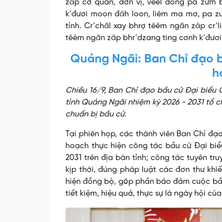
zâp cơ quan, đơn vị, vêêl đông pa zưm 
k’đươi moon đâh loon, liêm ma mơ, pa z
tỉnh. Cr’chăl xay bhrợ têêm ngăn zâp cr’
têêm ngăn zâp bhr’dzang ting cơnh k’đươ
Quảng Ngãi: Ban Chỉ đạo 
h
Chiều 16/9, Ban Chỉ đạo bầu cử Đại biểu 
tỉnh Quảng Ngãi nhiệm kỳ 2026 - 2031 tổ ch
chuẩn bị bầu cử.
Tại phiên họp, các thành viên Ban Chỉ đạ
hoạch thực hiện công tác bầu cử Đại bi
2031 trên địa bàn tỉnh; công tác tuyên tr
kịp thời, đúng pháp luật các đơn thư khi
hiện đồng bộ, góp phần bảo đảm cuộc bầu 
tiết kiệm, hiệu quả, thực sự là ngày hội củ