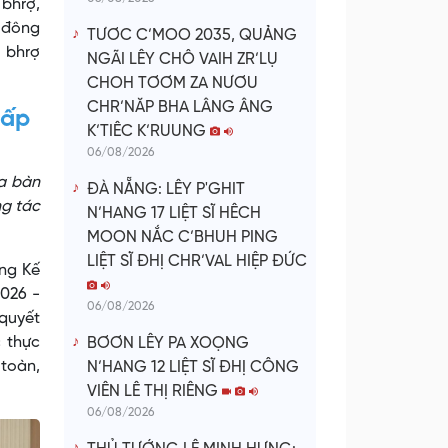
bhrợ,
 đông
TƯƠC C’MOO 2035, QUẢNG
g bhrợ
NGÃI LÊY CHÔ VAIH ZR’LỤ
CHOH TƠƠM ZA NƯƠU
CHR’NĂP BHA LÂNG ÂNG
cấp
K’TIÊC K’RUUNG
06/08/2026
ịa bàn
ĐÀ NẴNG: LÊY P'GHIT
ng tác
N’HANG 17 LIỆT SĨ HÊCH
MOON NẮC C’BHUH PING
LIỆT SĨ ĐHỊ CHR’VAL HIỆP ĐỨC
ung Kế
026 -
06/08/2026
 quyết
c thực
BƠƠN LÊY PA XOỌNG
 toàn,
N’HANG 12 LIỆT SĨ ĐHỊ CÔNG
VIÊN LÊ THỊ RIÊNG
06/08/2026