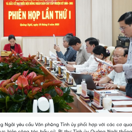
ng Ngãi yêu cầu Văn phòng Tỉnh ủy phối hợp với các cơ qua
ực hiện công tác bầu cử. Bí thư Tỉnh ủy Quảng Ngãi thống