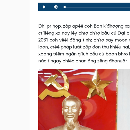
Loaded
:
Progress
:
Play
Mute
0%
0%
Đhị pr’họp, zâp apêê coh Ban k’đhơợng xa
cr’liêng xa nay lêy bhrợ bh’rợ bầu cử Đại
2031 coh vêêl đông tỉnh; bh’rợ xay moon 
loon, crêê pháp luật zâp đơn thư khiếu nại
xoọng têêm ngăn g’luh bầu cử bơơn bhrợ l
năc t’ngay bhiệc bhan âng zêng đhanuôr.