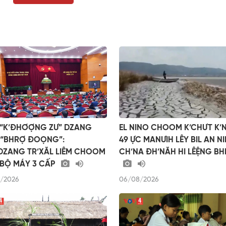
“K’ĐHƠỢNG ZƯ” DZANG
EL NINO CHOOM K’CHƯT K
“BHRỢ ĐOỌNG”:
49 ỰC MANƯIH LÊY BIL AN N
DZANG TR’XĂL LIÊM CHOOM
CH’NA ĐH’NĂH HI LÊỆNG B
BỘ MÁY 3 CẤP
/2026
06/08/2026