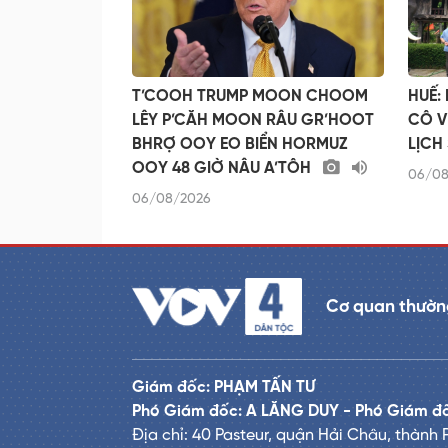
T’COOH TRUMP MOON CHOOM
HUẾ:
LÊY P’CĂH MOON RÂU GR’HOOT
CÔ V
BHRỢ OOY EO BIỂN HORMUZ
LỊCH
OOY 48 GIỜ NÂU A’TÔH
06/08
06/08/2026
Cơ quan thường
Giám đốc: PHẠM TẤN TƯ
Phó Giám đốc: A LĂNG DUY - Phó Giám 
Địa chỉ: 40 Pasteur, quận Hải Châu, thành