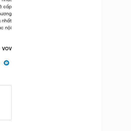
 ở cấp
phương
g nhất
ác nội
VOV