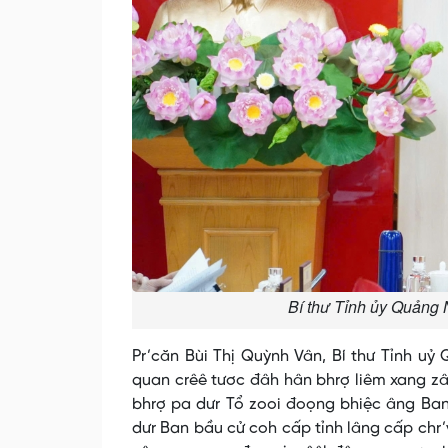
Bí thư Tỉnh ủy Quảng 
Pr’căn Bùi Thị Quỳnh Vân, Bí thư Tỉnh u
quan crêê tươc đâh hân bhrợ liêm xang zâ
bhrợ pa dưr Tổ zooi đoọng bhiệc âng Ban
dưr Ban bầu cử coh cấp tỉnh lâng cấp chr’