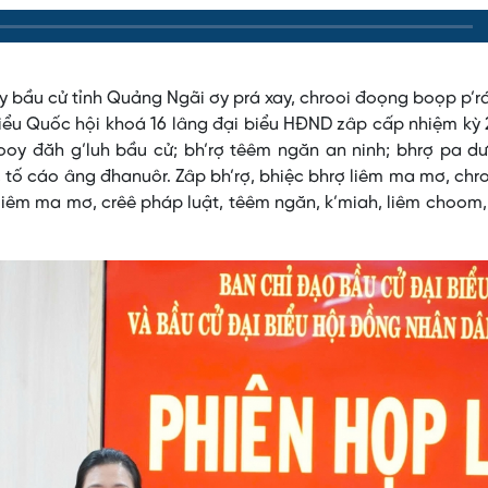
y bầu cử tỉnh Quảng Ngãi ơy prá xay, chrooi đoọng boọp p’r
 biểu Quốc hội khoá 16 lâng đại biểu HĐND zâp cấp nhiệm kỳ
ooy đăh g’luh bầu cử; bh’rợ têêm ngăn an ninh; bhrợ pa d
, tố cáo âng đhanuôr. Zâp bh’rợ, bhiệc bhrợ liêm ma mơ, chr
iêm ma mơ, crêê pháp luật, têêm ngăn, k’miah, liêm choom,