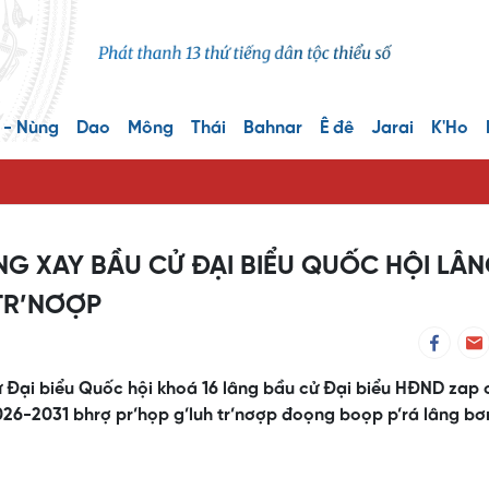
 - Nùng
Dao
Mông
Thái
Bahnar
Ê đê
Jarai
K'Ho
G XAY BẦU CỬ ĐẠI BIỂU QUỐC HỘI LÂ
TR’NƠỢP
cử Đại biểu Quốc hội khoá 16 lâng bầu cử Đại biểu HĐND zap
026-2031 bhrợ pr’họp g’luh tr’nơợp đoọng boọp p’rá lâng bơ