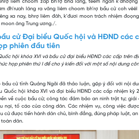
bhrợ liêm choom zâp bh’rợ bha lâng, têêm ngăn k’đhơợng 
ưm đh’rưah lâng ra văng liêm choom bh’rợ bầu cử coh vêêl
liêng xa nay, bhrợ liêm đâh, k’đươi moon trách nhiệm đoọn
i moon âng Trung ương./.
bầu cử Đại biểu Quốc hội và HĐND các 
ọp phiên đầu tiên
Quốc hội khóa XVI và bầu cử đại biểu HĐND các cấp trên đ
ức họp phiên thứ I để cho ý kiến đối với một số nội dung cô
o bầu cử tỉnh Quảng Ngãi đã thảo luận, góp ý đối với nội d
ểu Quốc hội khóa XVI và đại biểu HĐND các cấp nhiệm kỳ 2
uyền về cuộc bầu cử; công tác đảm bảo an ninh trật tự; giải
ếu nại, tố cáo của công dân. Các nhiệm vụ, công việc đượ
cử được tiến hành dân chủ, bình đẳng, đúng pháp luật, an
a toàn dân.