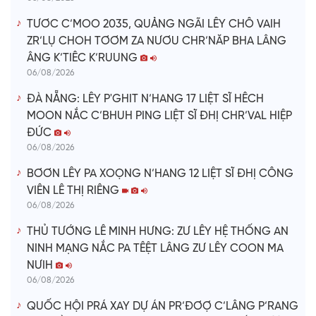
TƯƠC C’MOO 2035, QUẢNG NGÃI LÊY CHÔ VAIH
ZR’LỤ CHOH TƠƠM ZA NƯƠU CHR’NĂP BHA LÂNG
ÂNG K’TIÊC K’RUUNG
06/08/2026
ĐÀ NẴNG: LÊY P'GHIT N’HANG 17 LIỆT SĨ HÊCH
MOON NẮC C’BHUH PING LIỆT SĨ ĐHỊ CHR’VAL HIỆP
ĐỨC
06/08/2026
BƠƠN LÊY PA XOỌNG N’HANG 12 LIỆT SĨ ĐHỊ CÔNG
VIÊN LÊ THỊ RIÊNG
06/08/2026
THỦ TƯỚNG LÊ MINH HƯNG: ZƯ LÊY HỆ THỐNG AN
NINH MẠNG NẮC PA TÊỆT LÂNG ZƯ LÊY COON MA
NƯIH
06/08/2026
QUỐC HỘI PRÁ XAY DỰ ÁN PR’ĐƠỢ C’LÂNG P’RANG