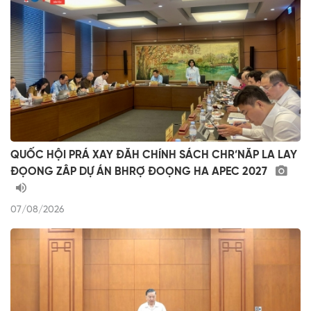
QUỐC HỘI PRÁ XAY ĐĂH CHÍNH SÁCH CHR’NĂP LA LAY
ĐỌONG ZÂP DỰ ÁN BHRỢ ĐOỌNG HA APEC 2027
07/08/2026