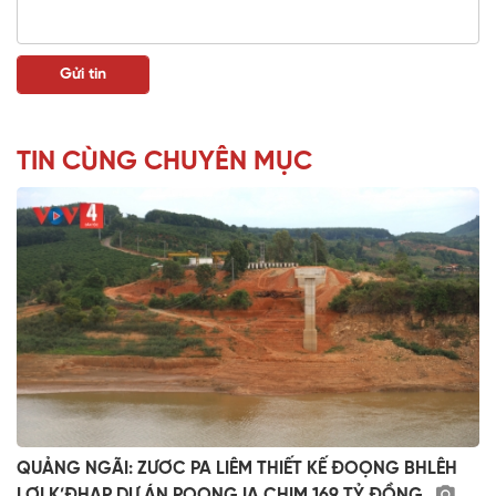
TIN CÙNG CHUYÊN MỤC
QUẢNG NGÃI: ZƯƠC PA LIÊM THIẾT KẾ ĐOỌNG BHLÊH
LƠI K’ĐHAP DỰ ÁN POONG IA CHIM 169 TỶ ĐỒNG