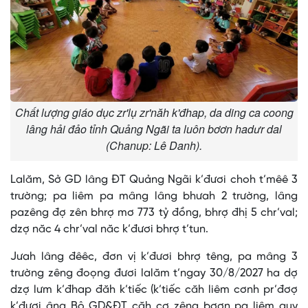
Chất lượng giáo dục zr'lụ zr'năh k'đhap, da ding ca coong
lâng hải đảo tỉnh Quảng Ngãi ta luôn bơơn hadưr dal
(Chanup: Lê Danh).
Lalăm, Sở GD lâng ĐT Quảng Ngãi k’đươi choh t’mêê 3
trường; pa liêm pa mâng lâng bhưah 2 trường, lâng
pazêng đợ zên bhrợ mơ 773 tỷ đồng, bhrợ đhị 5 chr’val;
dzợ năc 4 chr’val năc k’đươi bhrợ t’tun.
Jưah lâng đêêc, đơn vị k’đươi bhrợ têng, pa mâng 3
trường zêng đoọng đươi lalăm t’ngay 30/8/2027 ha dợ
dzợ lưm k’đhap đăh k’tiếc (k’tiếc căh liêm cơnh pr’đơợ
k’đươi âng Bộ GD&ĐT căh cợ zêng bơơn pa liêm quy