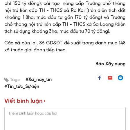
phí 150 tỷ đồng); cải tạo, nâng cấp Trường phổ thông
nội trú liên cấp TH - THCS xã Rờ Kơi (trên diện tích đất
khoảng 1,8ha, mức đầu tư gần 170 tỷ đồng) và Trường
phổ thông nội trú liên cấp TH - THCS xã Sa Loong (diện
tích sử dụng khoảng 3ha, mức đầu tư 70 tỷ đồng).
Các xã còn lại, Sở GD&ĐT đề xuất trong danh mục 148
xã thuộc giai đoạn tiếp theo.
Báo Xây dựng
#Xa_nay_tin
Tags:
#Tin_tức_Sựkiện
Viết bình luận