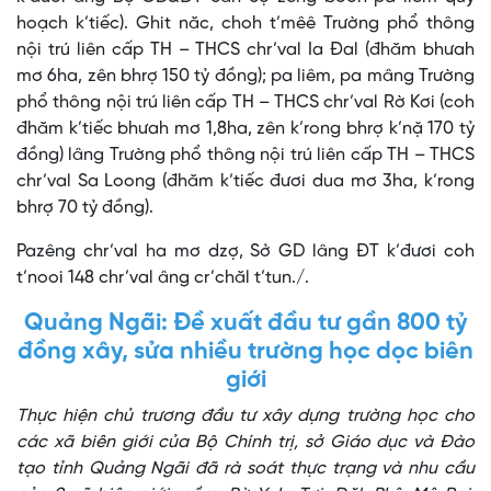
hoạch k’tiếc). Ghit năc, choh t’mêê Trường phổ thông
nội trú liên cấp TH – THCS chr’val Ia Đal (đhăm bhưah
mơ 6ha, zên bhrợ 150 tỷ đồng); pa liêm, pa mâng Trường
phổ thông nội trú liên cấp TH – THCS chr’val Rờ Kơi (coh
đhăm k’tiếc bhưah mơ 1,8ha, zên k’rong bhrợ k’nặ 170 tỷ
đồng) lâng Trường phổ thông nội trú liên cấp TH – THCS
chr’val Sa Loong (đhăm k’tiếc đươi dua mơ 3ha, k’rong
bhrợ 70 tỷ đồng).
Pazêng chr’val ha mơ dzợ, Sở GD lâng ĐT k’đươi coh
t’nooi 148 chr’val âng cr’chăl t’tun./.
Quảng Ngãi: Đề xuất đầu tư gần 800 tỷ
đồng xây, sửa nhiều trường học dọc biên
giới
Thực hiện chủ trương đầu tư xây dựng trường học cho
các xã biên giới của Bộ Chính trị, sở Giáo dục và Đào
tạo tỉnh Quảng Ngãi đã rà soát thực trạng và nhu cầu