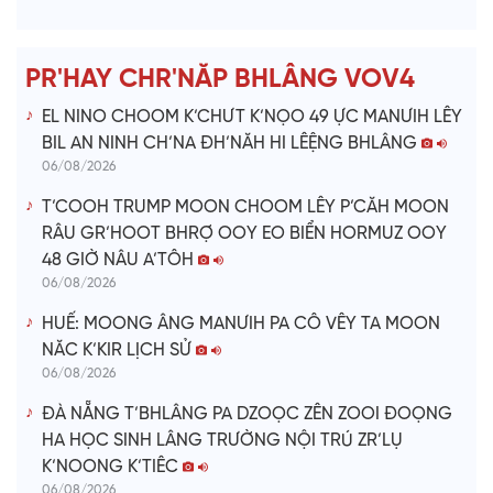
d
e
PR'HAY CHR'NĂP BHLÂNG VOV4
o
EL NINO CHOOM K’CHƯT K’NỌO 49 ỰC MANƯIH LÊY
BIL AN NINH CH’NA ĐH’NĂH HI LÊỆNG BHLÂNG
06/08/2026
T’COOH TRUMP MOON CHOOM LÊY P’CĂH MOON
RÂU GR’HOOT BHRỢ OOY EO BIỂN HORMUZ OOY
48 GIỜ NÂU A’TÔH
06/08/2026
HUẾ: MOONG ÂNG MANƯIH PA CÔ VÊY TA MOON
NĂC K’KIR LỊCH SỬ
06/08/2026
ĐÀ NẴNG T’BHLÂNG PA DZOỌC ZÊN ZOOI ĐOỌNG
HA HỌC SINH LÂNG TRƯỜNG NỘI TRÚ ZR’LỤ
K’NOONG K’TIÊC
06/08/2026