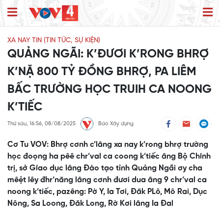
XA NAY TIN (TIN TỨC, SỰ KIỆN)
QUẢNG NGÃI: K’ĐƯƠI K’RONG BHRỢ
K’NẶ 800 TỶ ĐỒNG BHRỢ, PA LIÊM
BẤC TRƯỜNG HỌC TRUIH CA NOONG
K’TIẾC
Thứ sáu, 16:56, 08/08/2025
Báo Xây dựng
Cơ Tu VOV: Bhrợ cơnh c’lâng xa nay k’rong bhrợ trường
học đoọng ha pêê chr’val ca coong k’tiếc âng Bộ Chính
trị, sở Gíao dục lâng Đào tạo tỉnh Quảng Ngãi ơy cha
mêệt lêy đhr’năng lâng cơnh đươi dua âng 9 chr’val ca
noong k’tiếc, pazêng: Pờ Y, Ia Tơi, Đăk PLô, Mô Rai, Dục
Nông, Sa Loong, Đăk Long, Rờ Kơi lâng Ia Đal