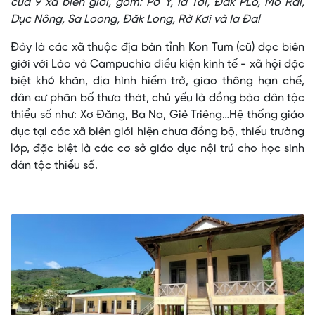
của 9 xã biên giới, gồm: Pờ Y, Ia Tơi, Đăk PLô, Mô Rai,
Dục Nông, Sa Loong, Đăk Long, Rờ Kơi và Ia Đal
Đây là các xã thuộc địa bàn tỉnh Kon Tum (cũ) dọc biên
giới với Lào và Campuchia điều kiện kinh tế - xã hội đặc
biệt khó khăn, địa hình hiểm trở, giao thông hạn chế,
dân cư phân bố thưa thớt, chủ yếu là đồng bào dân tộc
thiểu số như: Xơ Đăng, Ba Na, Giẻ Triêng…Hệ thống giáo
dục tại các xã biên giới hiện chưa đồng bộ, thiếu trường
lớp, đặc biệt là các cơ sở giáo dục nội trú cho học sinh
dân tộc thiểu số.