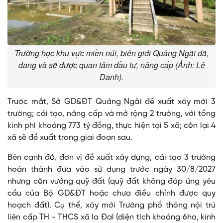
Trường học khu vực miền núi, biên giới Quảng Ngãi đã,
đang và sẽ được quan tâm đầu tư, nâng cấp (Ảnh: Lê
Danh).
Trước mắt, Sở GD&ĐT Quảng Ngãi đề xuất xây mới 3
trường; cải tạo, nâng cấp và mở rộng 2 trường, với tổng
kinh phí khoảng 773 tỷ đồng, thực hiện tại 5 xã; còn lại 4
xã sẽ đề xuất trong giai đoạn sau.
Bên cạnh đó, đơn vị đề xuất xây dựng, cải tạo 3 trường
hoàn thành đưa vào sử dụng trước ngày 30/8/2027
nhưng còn vướng quỹ đất (quỹ đất không đáp ứng yêu
cầu của Bộ GD&ĐT hoặc chưa điều chỉnh được quy
hoạch đất). Cụ thể, xây mới Trường phổ thông nội trú
liên cấp TH - THCS xã Ia Đal (diện tích khoảng 6ha, kinh