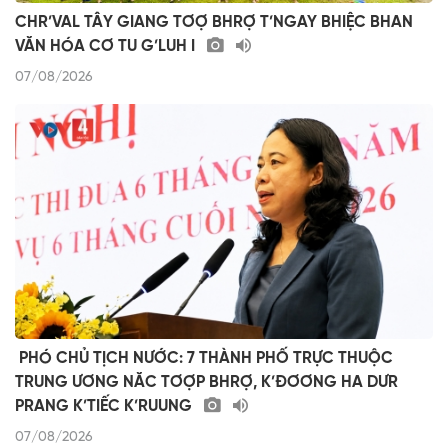
CHR’VAL TÂY GIANG TƠỢ BHRỢ T’NGAY BHIỆC BHAN
VĂN HÓA CƠ TU G’LUH I
07/08/2026
​ ​PHÓ CHỦ TỊCH NƯỚC: 7 THÀNH PHỐ TRỰC THUỘC
TRUNG ƯƠNG NĂC TƠỢP BHRỢ, K’ĐƠƠNG HA DƯR
PRANG K’TIẾC K’RUUNG
07/08/2026