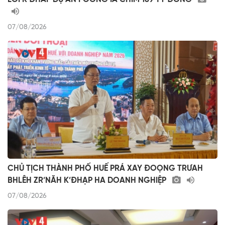
07/08/2026
CHỦ TỊCH THÀNH PHỐ HUẾ PRÁ XAY ĐOỌNG TRƯAH
BHLÊH ZR’NĂH K’ĐHẠP HA DOANH NGHIỆP
07/08/2026