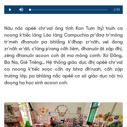
Remaining
-1:53
Loaded
:
Progress
:
Play
Mute
0%
0%
Time
Nâu năc apêê chr’val âng tỉnh Kon Tum (ty) truih ca
noong k’tiếc lâng Lào lâng Campuchia pr’đơợ tr’mông
tr’meh đhanuôr pa bhlầng k’đhap zr’năh, vel đong
zr’năh xr’dô, c’lâng p’rang căh liêm, đhanuôr ặt zập đhị,
zêng đhanuôr acoon coh ặt ma mông cơnh: Xơ Đăng,
Ba Na, Giẻ Triêng… Hệ thống giáo dục đhị apêê chr’val
ca noong k’tiếc xoọc căh ơy bhrợ đh’rưah, căh zập
trường lớp, pa bhlàng nắc apêê cơ sở giáo dục nội trú
đoọng ha học sinh acoon coh.