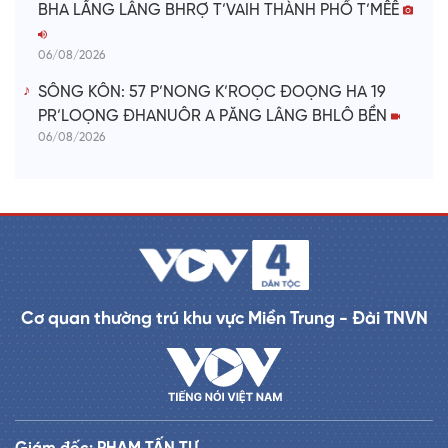
BHA LẦNG LÂNG BHRỢ T’VAIH THÀNH PHỐ T’MÊÊ
06/08/2026
SÔNG KÔN: 57 P’NONG K’ROỌC ĐOỌNG HA 19
PR’LOỌNG ĐHANUÔR A PĂNG LÂNG BHLÔ BỀN
06/08/2026
Cơ quan thường trú khu vực Miền Trung - Đài TNVN