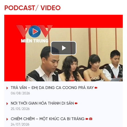
PODCAST/ VIDEO
P
l
VÀI PHÚT DÀNH CHO QUẢNG BÁ
a
TRÀ VÂN – ĐHỊ DA DING CA COONG PRÁ XAY
y
06/08/2026
V
NƠI THỜI GIAN HÓA THÀNH DI SẢN
25/05/2026
i
CHIÊM CHIÊM – MỘT KHÚC CA BI TRÁNG
24/07/2026