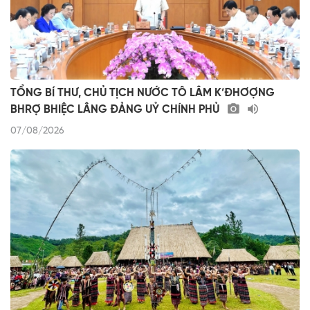
TỔNG BÍ THƯ, CHỦ TỊCH NƯỚC TÔ LÂM K’ĐHƠỢNG
BHRỢ BHIỆC LÂNG ĐẢNG UỶ CHÍNH PHỦ
07/08/2026