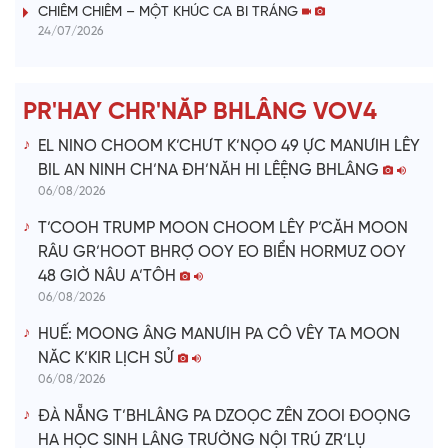
i
CHIÊM CHIÊM – MỘT KHÚC CA BI TRÁNG
24/07/2026
d
e
PR'HAY CHR'NĂP BHLÂNG VOV4
o
EL NINO CHOOM K’CHƯT K’NỌO 49 ỰC MANƯIH LÊY
BIL AN NINH CH’NA ĐH’NĂH HI LÊỆNG BHLÂNG
06/08/2026
T’COOH TRUMP MOON CHOOM LÊY P’CĂH MOON
RÂU GR’HOOT BHRỢ OOY EO BIỂN HORMUZ OOY
48 GIỜ NÂU A’TÔH
06/08/2026
HUẾ: MOONG ÂNG MANƯIH PA CÔ VÊY TA MOON
NĂC K’KIR LỊCH SỬ
06/08/2026
ĐÀ NẴNG T’BHLÂNG PA DZOỌC ZÊN ZOOI ĐOỌNG
HA HỌC SINH LÂNG TRƯỜNG NỘI TRÚ ZR’LỤ