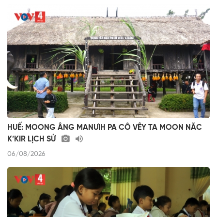
HUẾ: MOONG ÂNG MANƯIH PA CÔ VÊY TA MOON NĂC
K’KIR LỊCH SỬ
06/08/2026