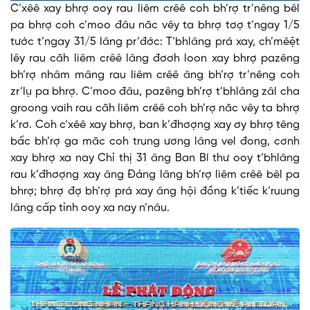
C’xêê xay bhrợ ooy rau liêm crêê coh bh’rợ tr’nêng bêl
Time
pa bhrợ coh c’moo đâu năc vêy ta bhrợ tơợ t’ngay 1/5
tước t’ngay 31/5 lâng pr’đớc: T’bhlâng prá xay, ch’mêệt
lêy rau căh liêm crêê lâng đơơh loon xay bhrợ pazêng
bh’rợ nhâm mâng rau liêm crêê âng bh’rợ tr’nêng coh
zr’lụ pa bhrợ. C’moo đâu, pazêng bh’rợ t’bhlâng zâl cha
groong vaih rau căh liêm crêê coh bh’rợ năc vêy ta bhrợ
k’rơ. Coh c’xêê xay bhrợ, ban k’đhơợng xay ơy bhrợ têng
bấc bh’rợ ga măc coh trung ương lâng vel đong, cơnh
xay bhrợ xa nay Chỉ thị 31 âng Ban Bí thư ooy t’bhlâng
rau k’đhơợng xay âng Đảng lâng bh’rợ liêm crêê bêl pa
bhrợ; bhrợ đợ bh’rợ prá xay âng hội đồng k’tiếc k’ruung
lâng cấp tỉnh ooy xa nay n’nâu.