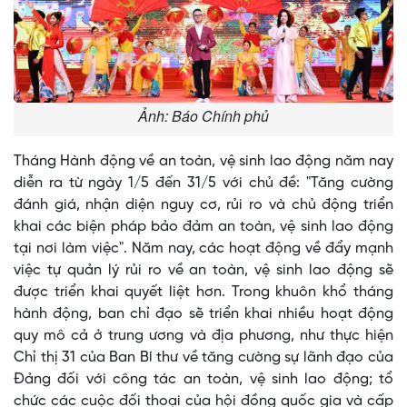
Ảnh: Báo Chính phủ
Tháng Hành động về an toàn, vệ sinh lao động năm nay
diễn ra từ ngày 1/5 đến 31/5 với chủ đề: "Tăng cường
đánh giá, nhận diện nguy cơ, rủi ro và chủ động triển
khai các biện pháp bảo đảm an toàn, vệ sinh lao động
tại nơi làm việc". Năm nay, các hoạt động về đẩy mạnh
việc tự quản lý rủi ro về an toàn, vệ sinh lao động sẽ
được triển khai quyết liệt hơn. Trong khuôn khổ tháng
hành động, ban chỉ đạo sẽ triển khai nhiều hoạt động
quy mô cả ở trung ương và địa phương, như thực hiện
Chỉ thị 31 của Ban Bí thư về tăng cường sự lãnh đạo của
Đảng đối với công tác an toàn, vệ sinh lao động; tổ
chức các cuộc đối thoại của hội đồng quốc gia và cấp