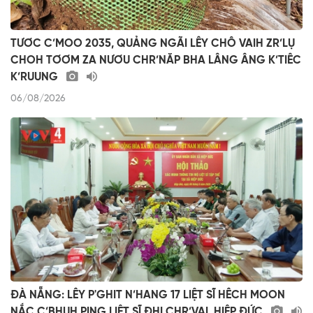
TƯƠC C’MOO 2035, QUẢNG NGÃI LÊY CHÔ VAIH ZR’LỤ
CHOH TƠƠM ZA NƯƠU CHR’NĂP BHA LÂNG ÂNG K’TIÊC
K’RUUNG
06/08/2026
ĐÀ NẴNG: LÊY P'GHIT N’HANG 17 LIỆT SĨ HÊCH MOON
NẮC C’BHUH PING LIỆT SĨ ĐHỊ CHR’VAL HIỆP ĐỨC