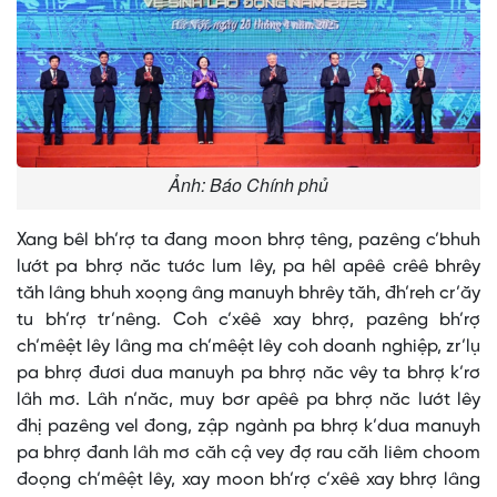
Ảnh: Báo Chính phủ
Xang bêl bh’rợ ta đang moon bhrợ têng, pazêng c’bhuh
lướt pa bhrợ năc tước lum lêy, pa hêl apêê crêê bhrêy
tăh lâng bhuh xoọng âng manuyh bhrêy tăh, đh’reh cr’ăy
tu bh’rợ tr’nêng. Coh c’xêê xay bhrợ, pazêng bh’rợ
ch’mêệt lêy lâng ma ch’mêệt lêy coh doanh nghiệp, zr’lụ
pa bhrợ đươi dua manuyh pa bhrợ năc vêy ta bhrợ k’rơ
lâh mơ. Lâh n’năc, muy bơr apêê pa bhrợ năc lướt lêy
đhị pazêng vel đong, zập ngành pa bhrợ k’dua manuyh
pa bhrợ đanh lâh mơ căh cậ vey đợ rau căh liêm choom
đoọng ch’mêệt lêy, xay moon bh’rợ c’xêê xay bhrợ lâng