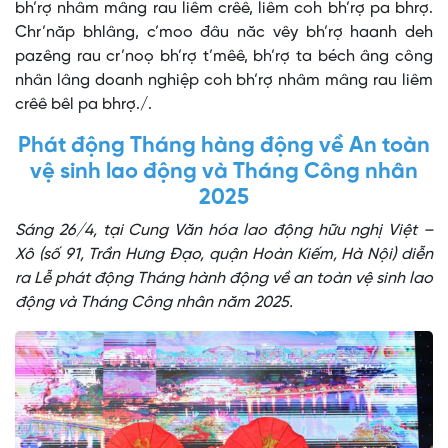
bh’rợ nhâm mâng rau liêm crêê, liêm coh bh’rợ pa bhrợ.
Chr’năp bhlâng, c’moo đâu năc vêy bh’rợ haanh deh
pazêng rau cr’noọ bh’rợ t’mêê, bh’rợ ta béch âng công
nhân lâng doanh nghiệp coh bh’rợ nhâm mâng rau liêm
crêê bêl pa bhrợ./.
Phát động Tháng hàng động về An toàn
vệ sinh lao động và Tháng Công nhân
2025
Sáng 26/4, tại Cung Văn hóa lao động hữu nghị Việt –
Xô (số 91, Trần Hưng Đạo, quận Hoàn Kiếm, Hà Nội) diễn
ra Lễ phát động Tháng hành động về an toàn vệ sinh lao
động và Tháng Công nhân năm 2025.