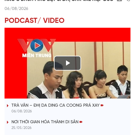
06/08/2026
PODCAST/ VIDEO
P
l
VÀI PHÚT DÀNH CHO QUẢNG BÁ
a
TRÀ VÂN – ĐHỊ DA DING CA COONG PRÁ XAY
y
06/08/2026
V
NƠI THỜI GIAN HÓA THÀNH DI SẢN
25/05/2026