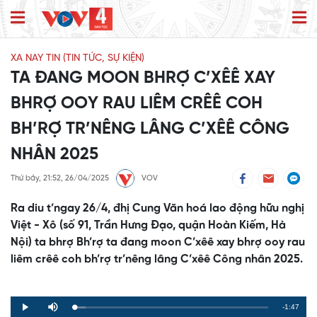
XA NAY TIN (TIN TỨC, SỰ KIỆN)
TA ĐANG MOON BHRỢ C’XÊÊ XAY
BHRỢ OOY RAU LIÊM CRÊÊ COH
BH’RỢ TR’NÊNG LÂNG C’XÊÊ CÔNG
NHÂN 2025
Thứ bảy, 21:52, 26/04/2025
VOV
Ra diu t’ngay 26/4, đhị Cung Văn hoá lao động hữu nghị
Việt - Xô (số 91, Trần Hưng Đạo, quận Hoàn Kiếm, Hà
Nội) ta bhrợ Bh’rợ ta đang moon C’xêê xay bhrợ ooy rau
liêm crêê coh bh’rợ tr’nêng lâng C’xêê Công nhân 2025.
Remaining
-1:47
Loaded
:
Progress
:
Play
Mute
0%
0%