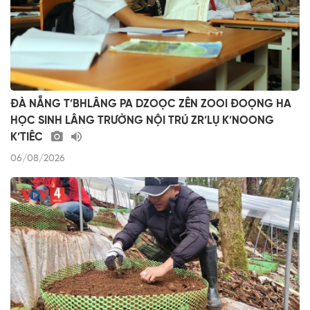
ĐÀ NẴNG T’BHLÂNG PA DZOỌC ZÊN ZOOI ĐOỌNG HA
HỌC SINH LÂNG TRƯỜNG NỘI TRÚ ZR’LỤ K’NOONG
K’TIÊC
06/08/2026