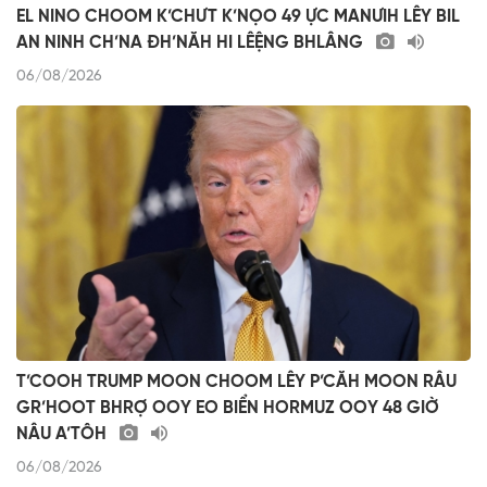
EL NINO CHOOM K’CHƯT K’NỌO 49 ỰC MANƯIH LÊY BIL
AN NINH CH’NA ĐH’NĂH HI LÊỆNG BHLÂNG
06/08/2026
T’COOH TRUMP MOON CHOOM LÊY P’CĂH MOON RÂU
GR’HOOT BHRỢ OOY EO BIỂN HORMUZ OOY 48 GIỜ
NÂU A’TÔH
06/08/2026