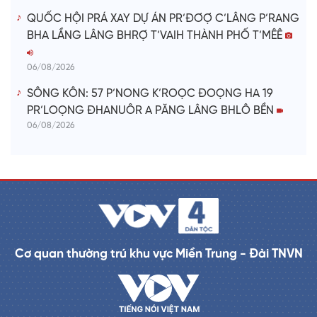
QUỐC HỘI PRÁ XAY DỰ ÁN PR’ĐƠỢ C’LÂNG P’RANG
BHA LẦNG LÂNG BHRỢ T’VAIH THÀNH PHỐ T’MÊÊ
06/08/2026
SÔNG KÔN: 57 P’NONG K’ROỌC ĐOỌNG HA 19
PR’LOỌNG ĐHANUÔR A PĂNG LÂNG BHLÔ BỀN
06/08/2026
Cơ quan thường trú khu vực Miền Trung - Đài TNVN