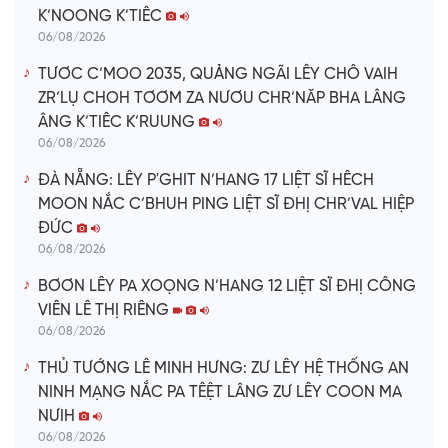
K’NOONG K’TIÊC
06/08/2026
TƯƠC C’MOO 2035, QUẢNG NGÃI LÊY CHÔ VAIH
ZR’LỤ CHOH TƠƠM ZA NƯƠU CHR’NĂP BHA LÂNG
ÂNG K’TIÊC K’RUUNG
06/08/2026
ĐÀ NẴNG: LÊY P'GHIT N’HANG 17 LIỆT SĨ HÊCH
MOON NẮC C’BHUH PING LIỆT SĨ ĐHỊ CHR’VAL HIỆP
ĐỨC
06/08/2026
BƠƠN LÊY PA XOỌNG N’HANG 12 LIỆT SĨ ĐHỊ CÔNG
VIÊN LÊ THỊ RIÊNG
06/08/2026
THỦ TƯỚNG LÊ MINH HƯNG: ZƯ LÊY HỆ THỐNG AN
NINH MẠNG NẮC PA TÊỆT LÂNG ZƯ LÊY COON MA
NƯIH
06/08/2026