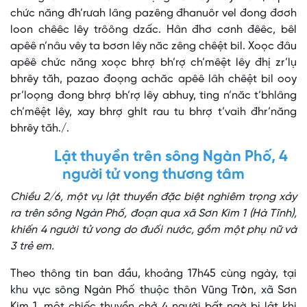
chức năng đh’rưah lâng pazêng đhanuôr vel đong đơơh
loon chêêc lêy trôông dzấc. Hân đhơ cơnh đêêc, bêl
apêê n’nâu vêy ta bơơn lêy năc zêng chêệt bil. Xoọc đâu
apêê chức năng xoọc bhrợ bh’rợ ch’mêệt lêy đhị zr’lụ
bhrêy tăh, pazao đoọng achăc apêê lâh chêệt bil ooy
pr’loọng đong bhrợ bh’rợ lêy abhuy, ting n’năc t’bhlâng
ch’mêệt lêy, xay bhrợ ghít rau tu bhrợ t’vaih đhr’năng
bhrêy tăh./.
Lật thuyền trên sông Ngàn Phố, 4
người tử vong thương tâm
Chiều 2/6, một vụ lật thuyền đặc biệt nghiêm trọng xảy
ra trên sông Ngàn Phố, đoạn qua xã Sơn Kim 1 (Hà Tĩnh),
khiến 4 người tử vong do đuối nước, gồm một phụ nữ và
3 trẻ em.
Theo thông tin ban đầu, khoảng 17h45 cùng ngày, tại
khu vực sông Ngàn Phố thuộc thôn Vũng Tròn, xã Sơn
Kim 1, một chiếc thuyền chở 4 người bất ngờ bị lật khi