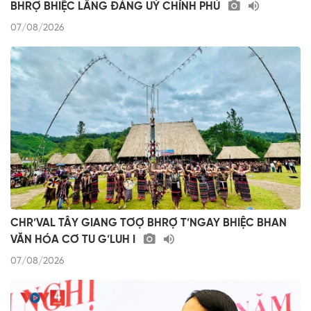
BHRỢ BHIỆC LÂNG ĐẢNG UỶ CHÍNH PHỦ
07/08/2026
CHR’VAL TÂY GIANG TƠỢ BHRỢ T’NGAY BHIỆC BHAN
VĂN HÓA CƠ TU G’LUH I
07/08/2026