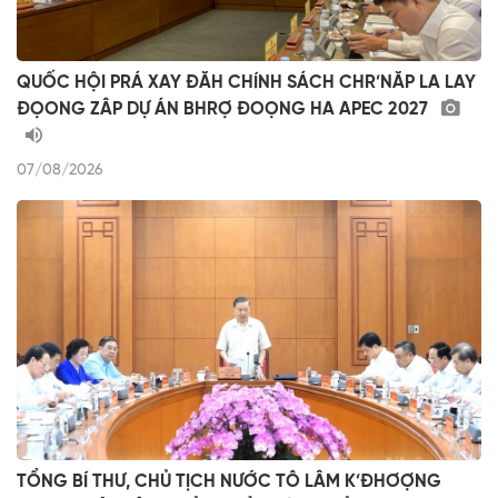
QUỐC HỘI PRÁ XAY ĐĂH CHÍNH SÁCH CHR’NĂP LA LAY
ĐỌONG ZÂP DỰ ÁN BHRỢ ĐOỌNG HA APEC 2027
07/08/2026
TỔNG BÍ THƯ, CHỦ TỊCH NƯỚC TÔ LÂM K’ĐHƠỢNG