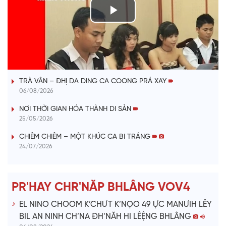
P
l
VÀI PHÚT DÀNH CHO QUẢNG BÁ
a
TRÀ VÂN – ĐHỊ DA DING CA COONG PRÁ XAY
y
06/08/2026
V
NƠI THỜI GIAN HÓA THÀNH DI SẢN
25/05/2026
i
CHIÊM CHIÊM – MỘT KHÚC CA BI TRÁNG
24/07/2026
d
e
PR'HAY CHR'NĂP BHLÂNG VOV4
o
EL NINO CHOOM K’CHƯT K’NỌO 49 ỰC MANƯIH LÊY
BIL AN NINH CH’NA ĐH’NĂH HI LÊỆNG BHLÂNG