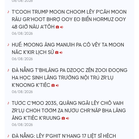
06/08/2026
T’COOH TRUMP MOON CHOOM LÊY P’CĂH MOON
RÂU GR’HOOT BHRỢ OOY EO BIỂN HORMUZ OOY
48 GIỜ NÂU A’TÔH
06/08/2026
HUẾ: MOONG ÂNG MANƯIH PA CÔ VÊY TA MOON
NĂC K’KIR LỊCH SỬ
06/08/2026
ĐÀ NẴNG T’BHLÂNG PA DZOỌC ZÊN ZOOI ĐOỌNG
HA HỌC SINH LÂNG TRƯỜNG NỘI TRÚ ZR’LỤ
K’NOONG K’TIÊC
06/08/2026
TƯƠC C’MOO 2035, QUẢNG NGÃI LÊY CHÔ VAIH
ZR’LỤ CHOH TƠƠM ZA NƯƠU CHR’NĂP BHA LÂNG
ÂNG K’TIÊC K’RUUNG
06/08/2026
ĐÀ NẴNG: LÊY P'GHIT N’HANG 17 LIỆT SĨ HÊCH