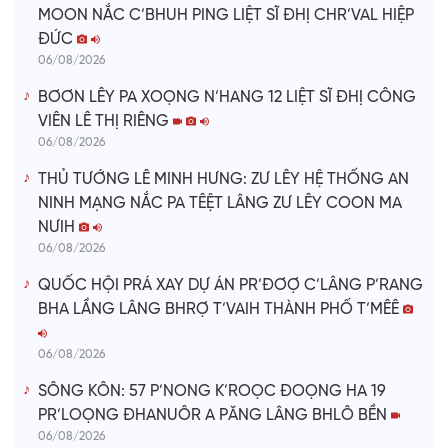
MOON NẮC C’BHUH PING LIỆT SĨ ĐHỊ CHR’VAL HIỆP
ĐỨC
06/08/2026
BƠƠN LÊY PA XOỌNG N’HANG 12 LIỆT SĨ ĐHỊ CÔNG
VIÊN LÊ THỊ RIÊNG
06/08/2026
THỦ TƯỚNG LÊ MINH HƯNG: ZƯ LÊY HỆ THỐNG AN
NINH MẠNG NẮC PA TÊỆT LÂNG ZƯ LÊY COON MA
NƯIH
06/08/2026
QUỐC HỘI PRÁ XAY DỰ ÁN PR’ĐƠỢ C’LÂNG P’RANG
BHA LẦNG LÂNG BHRỢ T’VAIH THÀNH PHỐ T’MÊÊ
06/08/2026
SÔNG KÔN: 57 P’NONG K’ROỌC ĐOỌNG HA 19
PR’LOỌNG ĐHANUÔR A PĂNG LÂNG BHLÔ BỀN
06/08/2026