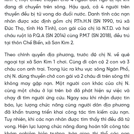
đang di chuyển trên sông. Hậu quả, cả 4 người trên
thuyền đều bị tử vong do đuối nước. Danh tính các nạn
nhân được xác định gồm chị P.Th.H.N (SN 1990, trú xã
Đức Thọ, tỉnh Hà Tĩnh), con gái của chị là N.T.D. và hai
cháu ruột là P.Q.A (SN 2014) cùng P.M.T (SN 2018), đều trú
tại thôn Chế Biến, xã Sơn Kim 2.
Theo chính quyền địa phương, trước đó chị N. về quê
ngoại tại xã Sơn Kim 1 chơi. Cùng đi còn có 2 con và 3
cháu con anh trai. Trong lúc ra khu vực sông Ngàn Phố,
chị N. dùng thuyền chở con gái và 2 cháu đi trên sông thì
không may gặp nạn. Một người con khác của chị N.
cùng một cháu ở lại trên bờ đã phát hiện sự việc và
chạy đi tìm người ứng cứu. Ngay sau khi nhận được tin
báo, lực lượng chức năng cùng người dân địa phương
đã khẩn trương triển khai công tác tìm kiếm cứu nạn.
Tuy nhiên, khi các nạn nhân được tìm thấy thì đều đã tử
vong. Hiện lực lượng chức năng đang hoàn tất công tác
khám nghiệm hiện trường, bàn giao thi thể các nạn