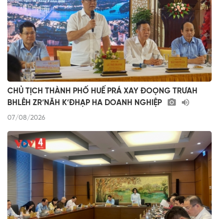
CHỦ TỊCH THÀNH PHỐ HUẾ PRÁ XAY ĐOỌNG TRƯAH
BHLÊH ZR’NĂH K’ĐHẠP HA DOANH NGHIỆP
07/08/2026