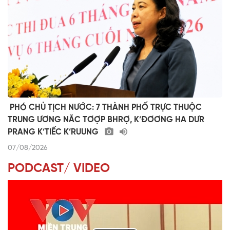
​ ​PHÓ CHỦ TỊCH NƯỚC: 7 THÀNH PHỐ TRỰC THUỘC
TRUNG ƯƠNG NĂC TƠỢP BHRỢ, K’ĐƠƠNG HA DƯR
PRANG K’TIẾC K’RUUNG
07/08/2026
PODCAST/ VIDEO