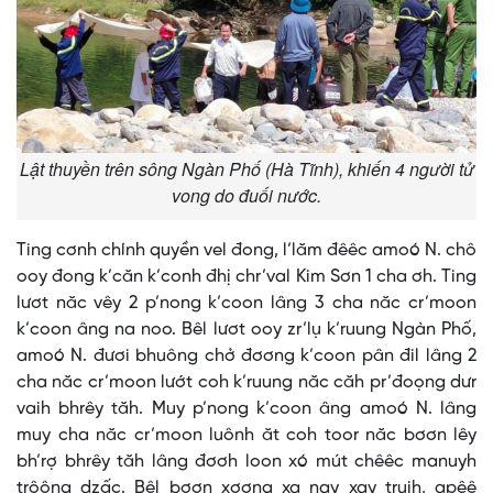
Lật thuyền trên sông Ngàn Phố (Hà Tĩnh), khiến 4 người tử
vong do đuối nước.
Ting cơnh chính quyền vel đong, l’lăm đêêc amoó N. chô
ooy đong k’căn k’conh đhị chr’val Kim Sơn 1 cha ơh. Ting
lươt năc vêy 2 p’nong k’coon lâng 3 cha năc cr’moon
k’coon âng na noo. Bêl lươt ooy zr’lụ k’ruung Ngàn Phố,
amoó N. đươi bhuông chở đơơng k’coon pân đil lâng 2
cha năc cr’moon lướt coh k’ruung năc căh pr’đoọng dưr
vaih bhrêy tăh. Muy p’nong k’coon âng amoó N. lâng
muy cha năc cr’moon luônh ăt coh toor năc bơơn lêy
bh’rợ bhrêy tăh lâng đơơh loon xó mút chêêc manuyh
trôông dzấc. Bêl bơơn xơợng xa nay xay truih, apêê