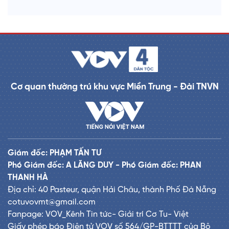
Cơ quan thường trú khu vực Miền Trung - Đài TNVN
Giám đốc: PHẠM TẤN TƯ
Phó Giám đốc: A LĂNG DUY - Phó Giám đốc: PHAN
THANH HÀ
Địa chỉ: 40 Pasteur, quận Hải Châu, thành Phố Đà Nẵng
cotuvovmt@gmail.com
Fanpage: VOV_Kênh Tin tức- Giải trí Cơ Tu- Việt
Giấy phép báo Điện tử VOV số 564/GP-BTTTT của Bộ