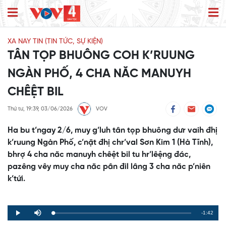
XA NAY TIN (TIN TỨC, SỰ KIỆN)
TÂN TỌP BHUÔNG COH K’RUUNG
NGÀN PHỐ, 4 CHA NĂC MANUYH
CHÊỆT BIL
Thứ tư, 19:39, 03/06/2026
VOV
Ha bu t’ngay 2/6, muy g’luh tân tọp bhuông dưr vaih đhị
k’ruung Ngàn Phố, c’nặt đhị chr’val Sơn Kim 1 (Hà Tĩnh),
bhrợ 4 cha năc manuyh chêệt bil tu hr’lêệng đác,
pazêng vêy muy cha năc pân đil lâng 3 cha năc p’niên
k’tứi.
Remaining
-1:42
Loaded
:
Progress
:
Play
Mute
0%
0%