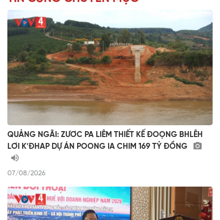
QUẢNG NGÃI: ZƯƠC PA LIÊM THIẾT KẾ ĐOỌNG BHLÊH
LƠI K’ĐHAP DỰ ÁN POONG IA CHIM 169 TỶ ĐỒNG
07/08/2026