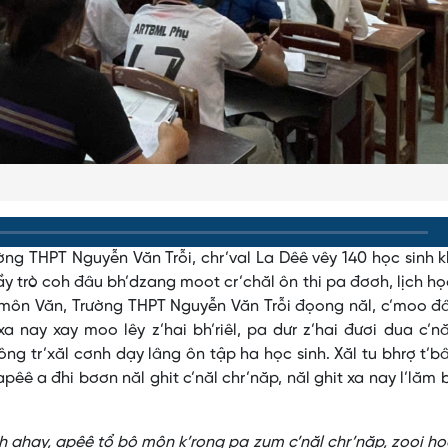
ờng THPT Nguyễn Văn Trỗi, chr’val La Dêê vêy 140 học sinh k
hầy trò coh đâu bh’dzang moot cr’chăl ôn thi pa đơơh, lịch h
 môn Văn, Trường THPT Nguyễn Văn Trỗi đọong năl, c’moo đ
a nay xay moo lêy z’hai bh’riêl, pa dưr z’hai đươi dua c’n
ông tr’xăl cơnh dạy lâng ôn tập ha học sinh. Xăl tu bhrợ t’b
êê a đhi bơơn năl ghit c’năl chr’năp, năl ghit xa nay l’lăm 
ahay, apêê tổ bộ môn k’rong pa zum c’năl chr’năp, zooi họ