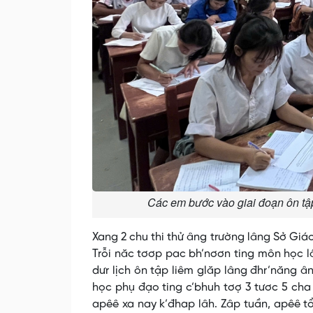
Các em bước vào giai đoạn ôn tậ
Xang 2 chu thi thử âng trường lâng Sở Gi
Trỗi năc tơơp pac bh’nơơn ting môn học l
dưr lịch ôn tập liêm glăp lâng đhr’năng 
học phụ đạo ting c’bhuh tơợ 3 tươc 5 cha
apêê xa nay k’đhap lâh. Zâp tuần, apêê t