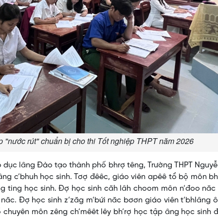
p "nước rút" chuẩn bị cho thi Tốt nghiệp THPT năm 2026
áo dục lâng Đào tạo thành phố bhrợ têng, Trường THPT Nguy
âng c’bhuh học sinh. Tơợ đêêc, giáo viên apêê tổ bộ môn b
âng ting học sinh. Đợ học sinh căh lâh choom môn n’đoo năc
 năc. Đợ học sinh z’zăg m’bứi năc bơơn giáo viên t’bhlâng 
ổ chuyên môn zêng ch’mêêt lêy bh’rợ học tập âng học sinh