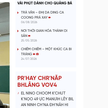
a
VÀI PHÚT DÀNH CHO QUẢNG BÁ
y
TRÀ VÂN – ĐHỊ DA DING CA
COONG PRÁ XAY
V
06/08/2026
NƠI THỜI GIAN HÓA THÀNH DI
i
SẢN
25/05/2026
d
CHIÊM CHIÊM – MỘT KHÚC CA BI
e
TRÁNG
24/07/2026
o
PR'HAY CHR'NĂP
BHLÂNG VOV4
EL NINO CHOOM K’CHƯT
K’NỌO 49 ỰC MANƯIH LÊY BIL
AN NINH CH’NA ĐH’NĂH HI