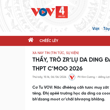
Việt
Tày
CHÊẾC LÊY
XA NAY TIN (TIN TỨC, SỰ KIỆN)
THẦY, TRÒ ZR’LỤ DA DING 
THPT C’MOO 2026
Thứ bảy, 15:16, 06/06/2026
PV Kim Cương – Alăng Lợi
Cơ Tu VOV: Năc đhêêng căh tươc muy zât t
têng. Đhị apêê trường học da ding ca coo
bh’dzang moot cr’chăl bhrơợng bhlâng.