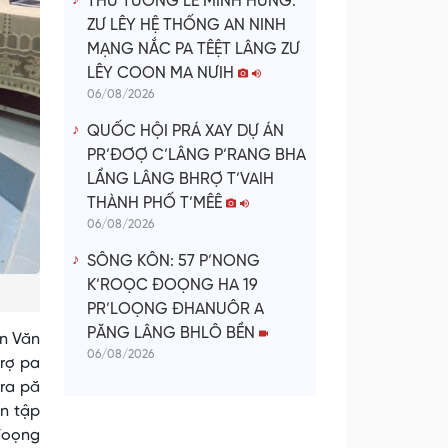
THỦ TƯỚNG LÊ MINH HƯNG:
ZƯ LÊY HỆ THỐNG AN NINH
MẠNG NẮC PA TÊỆT LÂNG ZƯ
LÊY COON MA NƯIH
06/08/2026
QUỐC HỘI PRÁ XAY DỰ ÁN
PR’ĐƠỢ C’LÂNG P’RANG BHA
LẦNG LÂNG BHRỢ T’VAIH
THÀNH PHỐ T’MÊÊ
06/08/2026
SÔNG KÔN: 57 P’NONG
K’ROỌC ĐOỌNG HA 19
PR’LOỌNG ĐHANUÔR A
PĂNG LÂNG BHLÔ BỀN
ễn Văn
06/08/2026
hrợ pa
 ra pă
ôn tập
 đoọng