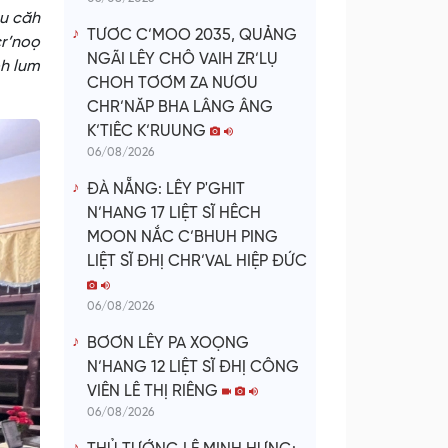
ệu căh
TƯƠC C’MOO 2035, QUẢNG
cr’noọ
NGÃI LÊY CHÔ VAIH ZR’LỤ
oh lum
CHOH TƠƠM ZA NƯƠU
CHR’NĂP BHA LÂNG ÂNG
K’TIÊC K’RUUNG
06/08/2026
ĐÀ NẴNG: LÊY P'GHIT
N’HANG 17 LIỆT SĨ HÊCH
MOON NẮC C’BHUH PING
LIỆT SĨ ĐHỊ CHR’VAL HIỆP ĐỨC
06/08/2026
BƠƠN LÊY PA XOỌNG
N’HANG 12 LIỆT SĨ ĐHỊ CÔNG
VIÊN LÊ THỊ RIÊNG
06/08/2026