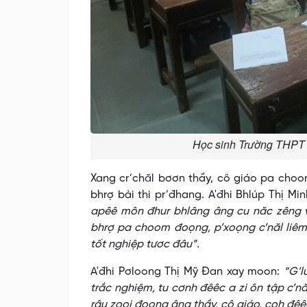
Học sinh Trường THPT 
Xang cr’chăl bơơn thầy, cô giáo pa cho
bhrợ bài thi pr’đhang. A'đhi Bhlúp Thị Mi
apêê môn đhur bhlâng âng cu năc zêng vê
bhrợ pa choom đoọng, p’xoọng c’năl liêm 
tốt nghiệp tươc đâu”.
A'đhi Pơloong Thị Mỹ Đan xay moon:
“G’l
trắc nghiệm, tu cơnh đêêc a zi ôn tập c’n
râu zooi đoọng âng thầy, cô giáo, coh đêê