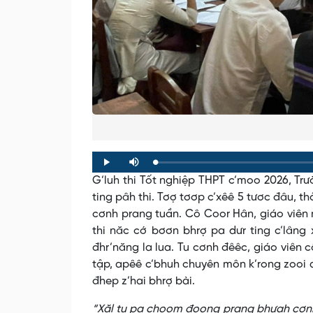
Loaded
:
Progress
:
Play
Mute
0%
0%
G’luh thi Tốt nghiệp THPT c’moo 2026, Trư
ting pâh thi. Tơợ tơơp c’xêê 5 tươc đâu, t
cơnh prang tuần. Cô Coor Hân, giáo viên
thi năc cớ bơơn bhrợ pa dưr ting c’lâng x
đhr’năng la lua. Tu cơnh đêêc, giáo viên c
tập, apêê c’bhuh chuyên môn k’rong zooi ap
đhep z’hai bhrợ bài.
“Xăl tu pa choom đoọng prang bhưah cơnh 