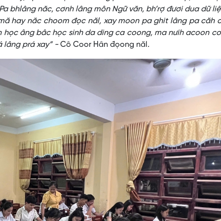
. Pa bhlâng năc, cơnh lâng môn Ngữ văn, bh’rợ đươi dua dữ li
 mă hay năc choom đọc năl, xay moon pa ghit lâng pa căh 
n học âng bâc học sinh da ding ca coong, ma nưih acoon c
rá lâng prá xay” -
Cô Coor Hân đọong năl
.