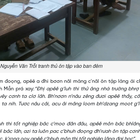
Nguyễn Văn Trỗi tranh thủ ôn tập vào ban đêm
om đoọng, apêê a đhi bơơn năl mâng c’năl ôn tập lâng âi 
nh Mẫn prá xay:
“Đhị apêê g’luh thi thử âng nhà trường bhrợ
y cơnh ta clơ lâh. Bh’nơơn n’nâu zêng đươi apêê thầy, cô
ta nih. Tươc nâu câi, acu âi mâng loom bh’dzang moot g’l
uh thi tốt nghiệp bâc c’moo đăn đâu, apêê môn bâc bhlân
ăl bâc lâh, azi ta luôn pac c’bhuh đoọng đh’rưah ôn tập cơn
c, k’rong ooy apêê c’bhuh môn thi tốt nghiệp lâng đại học”.