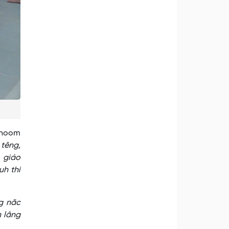
choom
 têng,
 giáo
uh thi
g năc
h lâng