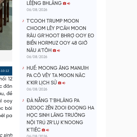
LÊỆNG BHLÂNG
06/08/2026
T’COOH TRUMP MOON
CHOOM LÊY P’CĂH MOON
RÂU GR’HOOT BHRỢ OOY EO
BIỂN HORMUZ OOY 48 GIỜ
NÂU A’TÔH
06/08/2026
HUẾ: MOONG ÂNG MANƯIH
Remaining
-10:12
PA CÔ VÊY TA MOON NĂC
hối 12
Time
K’KIR LỊCH SỬ
ọc đăn
06/08/2026
âu, đề
ĐÀ NẴNG T’BHLÂNG PA
ăl ooy
DZOỌC ZÊN ZOOI ĐOỌNG HA
âc bài
HỌC SINH LÂNG TRƯỜNG
bêl pa
NỘI TRÚ ZR’LỤ K’NOONG
K’TIÊC
c sinh
06/08/2026