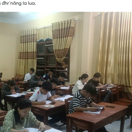
 đhr’năng la lua.