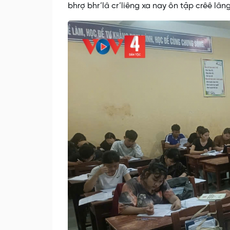
bhrợ bhr’lâ cr’liêng xa nay ôn tập crêê lâng