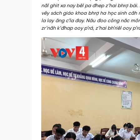
năl ghit xa nay bêl pa đhep z’hai bhrợ bài
vêy sách giáo khoa bhrợ ha học sinh căh
la lay âng c’la đay. Nâu đoo công năc mô
zr’năh k’đhap ooy p’rá, z’hai bh’riêl ooy p’