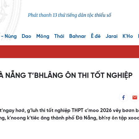
 - Nùng
Dao
Mông
Thái
Bahnar
Ê đê
Jarai
K'Ho
ĐÀ NẴNG T’BHLÂNG ÔN THI TỐT NGHIỆP
’ngay hơớ, g’luh thi tốt nghiệp THPT c’moo 2026 vêy bơơn 
ng, k’noong k’tiêc âng thành phố Đà Nẵng, bh’rợ ôn tập xoo