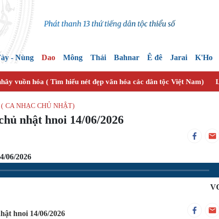
ày - Nùng
Dao
Mông
Thái
Bahnar
Ê đê
Jarai
K'Ho
nhây vuồn hóa ( Tìm hiểu nét đẹp văn hóa các dân tộc Việt Nam)
L
( CA NHẠC CHỦ NHẬT)
chủ nhật hnoi 14/06/2026
4/06/2026
V
hật hnoi 14/06/2026