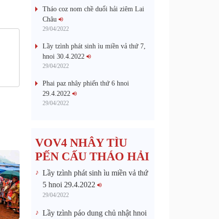
Tháo coz nom chề duổi hải ziêm Lai
Châu
29/04/2022
Lầy tzình phát sinh ìu miền vả thứ 7,
hnoi 30.4.2022
29/04/2022
Phai paz nhây phiến thứ 6 hnoi
29.4.2022
29/04/2022
VOV4 NHÂY TÌU
PẾN CẤU THÁO HẢI
Lầy tzình phát sinh ìu miền vả thứ
5 hnoi 29.4.2022
29/04/2022
Lầy tzình páo dung chủ nhật hnoi