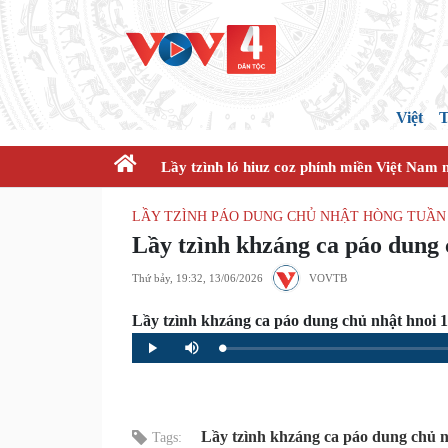
Việt
T
Lầy tzình ló hiuz coz phính miền Việt Nam 
LẦY TZÌNH PÁO DUNG CHỦ NHẬT HÒNG TUẦN 
Lầy tzình khzáng ca páo dung 
Thứ bảy, 19:32, 13/06/2026
VOVTB
Lầy tzình khzáng ca páo dung chủ nhật hnoi 1
Loaded
:
Progress
:
Play
Mute
0%
0%
Lầy tzình khzáng ca páo dung chủ n
Tags: