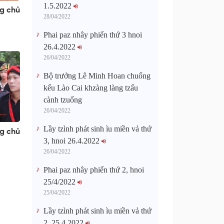
1.5.2022
ng chủ
28/04/2022
Phai paz nhây phiến thứ 3 hnoi
26.4.2022
26/04/2022
Bộ trưởng Lê Minh Hoan chuổng
kếu Lào Cai khzàng làng tzấu
cành tzuống​
26/04/2022
Lầy tzình phát sinh ìu miền vả thứ
ng chủ
3, hnoi 26.4.2022
26/04/2022
Phai paz nhây phiến thứ 2, hnoi
25/4/2022
25/04/2022
Lầy tzình phát sinh ìu miền vả thứ
2, 25.4.2022