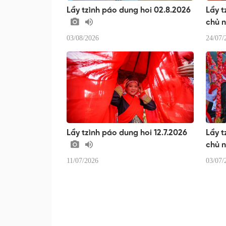
Lầy tzình páo dung hoi 02.8.2026
Lầy t
chủ 
03/08/2026
24/07/
Lầy tzình páo dung hoi 12.7.2026
Lầy t
chủ 
11/07/2026
03/07/