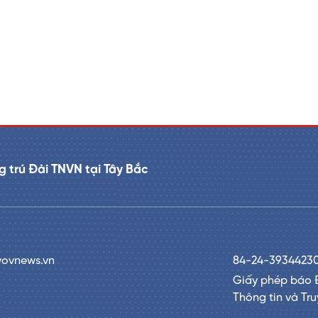
 trú Đài TNVN tại Tây Bắc
vovnews.vn
84-24-3934423
Giấy phép báo 
Thông tin và Tr