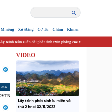
M'nông
Xơ Đăng
Cơ Tu
Chăm
Khmer
ầy tzình tzùn zuốn đài phát sinh tzùn pháng coz xanhz nhây vuồn h
VIDEO
Remaining
-29:42
Time
OVTB
Lầy tzình phát sinh ìu miền vả
thứ 2 hnoi 02/5/2022