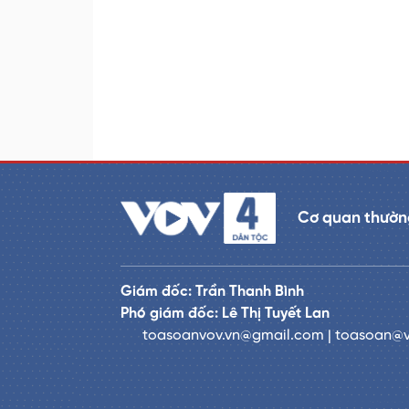
Cơ quan thường
Giám đốc: Trần Thanh Bình
Phó giám đốc: Lê Thị Tuyết Lan
toasoanvov.vn@gmail.com | toasoan@