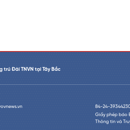
 trú Đài TNVN tại Tây Bắc
vovnews.vn
84-24-3934423
Giấy phép báo 
Thông tin và Tr