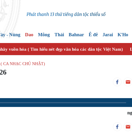
ày - Nùng
Dao
Mông
Thái
Bahnar
Ê đê
Jarai
K'Ho
nhây vuồn hóa ( Tìm hiểu nét đẹp văn hóa các dân tộc Việt Nam)
L
( CA NHẠC CHỦ NHẬT)
026
ng