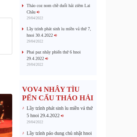
Tháo coz nom chề duổi hải ziêm Lai
Châu
29/04/2022
Lầy tzình phát sinh ìu miền vả thứ 7,
hnoi 30.4.2022
29/04/2022
Phai paz nhây phiến thứ 6 hnoi
29.4.2022
29/04/2022
VOV4 NHÂY TÌU
PẾN CẤU THÁO HẢI
Lầy tzình phát sinh ìu miền vả thứ
5 hnoi 29.4.2022
29/04/2022
Lầy tzình páo dung chủ nhật hnoi