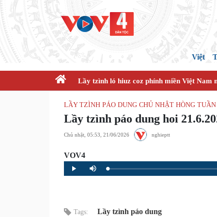
Việt
T
Lầy tzình ló hiuz coz phính miền Việt Nam 
LẦY TZÌNH PÁO DUNG CHỦ NHẬT HÒNG TUẦN 
Lầy tzình páo dung hoi 21.6.2
Chủ nhật, 05:53, 21/06/2026
nghieptt
VOV4
Loaded
:
Progress
:
Play
Mute
0%
0%
Lầy tzình páo dung
Tags: