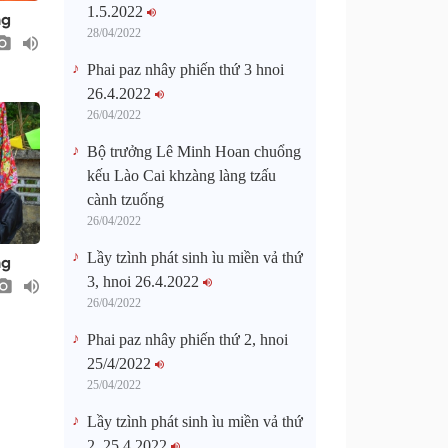
1.5.2022
ng
28/04/2022
Phai paz nhây phiến thứ 3 hnoi
26.4.2022
26/04/2022
Bộ trưởng Lê Minh Hoan chuổng
kếu Lào Cai khzàng làng tzấu
cành tzuống​
26/04/2022
Lầy tzình phát sinh ìu miền vả thứ
ng
3, hnoi 26.4.2022
26/04/2022
Phai paz nhây phiến thứ 2, hnoi
25/4/2022
25/04/2022
Lầy tzình phát sinh ìu miền vả thứ
2, 25.4.2022