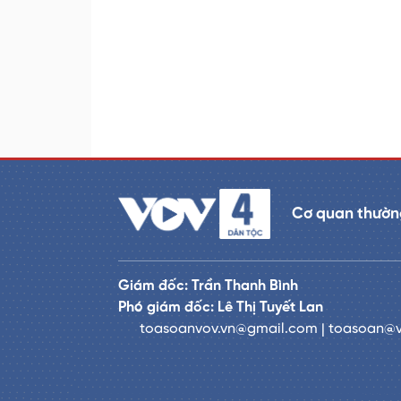
Cơ quan thường
Giám đốc: Trần Thanh Bình
Phó giám đốc: Lê Thị Tuyết Lan
toasoanvov.vn@gmail.com | toasoan@