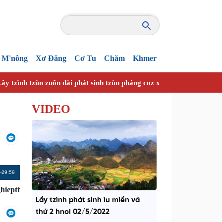
M'nông
Xơ Đăng
Cơ Tu
Chăm
Khmer
ầy tzình tzùn zuốn đài phát sinh tzùn pháng coz xanhz nhây vuồn h
VIDEO
Remaining
-29:59
Time
hieptt
Lầy tzình phát sinh ìu miền vả
thứ 2 hnoi 02/5/2022