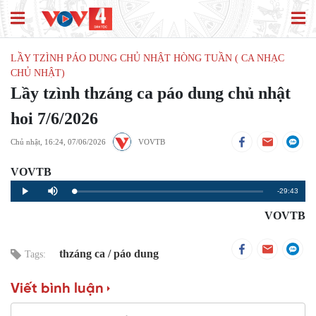
LẦY TZÌNH PÁO DUNG CHỦ NHẬT HÒNG TUẦN ( CA NHẠC
CHỦ NHẬT)
Lầy tzình thzáng ca páo dung chủ nhật
hoi 7/6/2026
Chủ nhật, 16:24, 07/06/2026
VOVTB
VOVTB
Remaining
-29:43
Loaded
:
Progress
:
Play
Mute
0%
0%
Time
VOVTB
thzáng ca
páo dung
Tags:
Viết bình luận