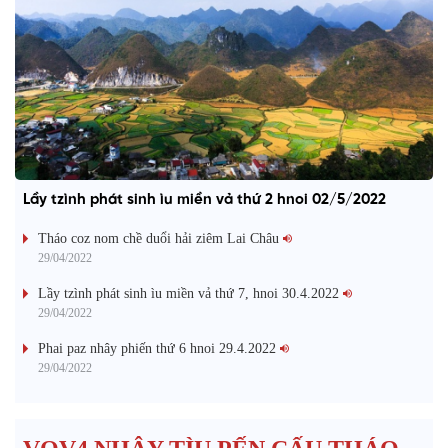
Lầy tzình phát sinh ìu miền vả thứ 2 hnoi 02/5/2022
Tháo coz nom chề duổi hải ziêm Lai Châu
29/04/2022
Lầy tzình phát sinh ìu miền vả thứ 7, hnoi 30.4.2022
29/04/2022
Phai paz nhây phiến thứ 6 hnoi 29.4.2022
29/04/2022