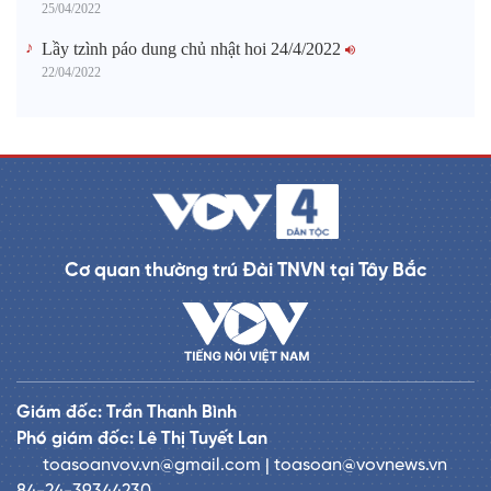
25/04/2022
Lầy tzình páo dung chủ nhật hoi 24/4/2022
22/04/2022
Cơ quan thường trú Đài TNVN tại Tây Bắc
Giám đốc: Trần Thanh Bình
Phó giám đốc: Lê Thị Tuyết Lan
toasoanvov.vn@gmail.com | toasoan@vovnews.vn