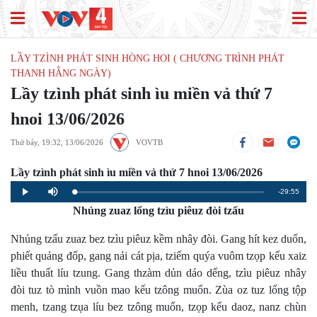
LẦY TZÌNH PHÁT SINH HÒNG HOI ( CHƯƠNG TRÌNH PHÁT
THANH HẰNG NGÀY)
Lầy tzình phát sinh ìu miền vả thứ 7
hnoi 13/06/2026
Thứ bảy, 19:32, 13/06/2026
VOVTB
Lầy tzình phát sinh ìu miền vả thứ 7 hnoi 13/06/2026
Remaining
-29:55
Loaded
:
Progress
:
Play
Mute
0%
0%
Nhủng zuaz lổng tzìu piêuz đòi tzấu
Time
Nhủng tzấu zuaz bez tzìu piêuz kềm nhây đòi. Gang hít kez duốn,
phiết quảng đốp, gang nải cát pịa, tziếm quýa vuôm tzọp kếu xaiz
liều thuất líu tzung. Gang thzàm dủn dáo dểng, tzìu piêuz nhây
đòi tuz tò mình vuồn mao kếu tzông muổn. Zùa oz tuz lổng tộp
menh, tzang tzụa líu bez tzông muổn, tzọp kếu daoz, nanz chùn