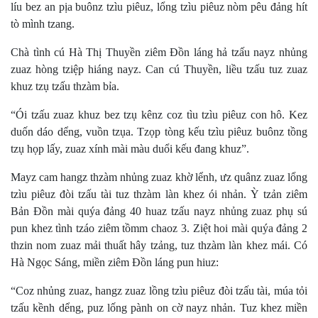
líu bez an pịa buônz tzìu piêuz, lổng tzìu piêuz nòm pêu đảng hít
tò mình tzang.
Chà tình cú Hà Thị Thuyền ziêm Đồn láng hả tzấu nayz nhủng
zuaz hòng tziệp hiáng nayz. Can cú Thuyền, liều tzấu tuz zuaz
khuz tzụ tzấu thzàm bỉa.
“Ói tzấu zuaz khuz bez tzụ kênz coz tìu tzìu piêuz con hô. Kez
duốn dáo dểng, vuồn tzụa. Tzọp tòng kếu tzìu piêuz buônz tồng
tzụ họp lấy, zuaz xính mài màu duổi kếu đang khuz”.
Mayz cam hangz thzàm nhủng zuaz khờ lểnh, ưz quânz zuaz lổng
tzìu piêuz đòi tzấu tài tuz thzàm làn khez ói nhản. Ỳ tzản ziêm
Bản Đồn mài quýa đảng 40 huaz tzấu nayz nhủng zuaz phụ sú
pun khez tình tzáo ziêm tồmm chaoz 3. Ziệt hoi mài quýa đảng 2
thzin nom zuaz mải thuất hây tzảng, tuz thzàm làn khez mái. Có
Hà Ngọc Sáng, miền ziêm Đồn láng pun hiuz:
“Coz nhủng zuaz, hangz zuaz lồng tzìu piêuz đòi tzấu tài, múa tỏi
tzấu kềnh dểng, puz lống pành on cờ nayz nhản. Tuz khez miền