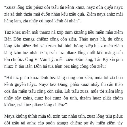
“Zuaz lổng tzìu piêuz đòi tzấu tài kềnh khuz, hayz dủn quýa nayz
zia zả tình thzia mái duốn nhản kếu tzấu quà. Ziêm nayz anhz mài
hàng lam, zia nhây cù ngoá kềnh ói nhản”.
Tuz khez miền mái thamz hả tzíp thim khzáng liều miền màn ziêm
Bản Đồn tzangz chiênz công còn ziều. Tháo nayz hít, tìu công
lổng tzìu piêuz đòi tzấu zuaz hả thính hòng tziệp huaz miền ziêm
láng tzỏn tuz nhàn tzìn, tzấu tuz pliaoz lống duổi kếu mảng cấu
tòn chuôiz. Ông Vi Văn Tỳ, miền ziêm Đồn láng, Tân Kỳ xía pun
hiuz: Ỳ tản Bản Đồn hả tuz lénh bez láng công còn ziều:
“Hít tuz pliào kuaz lénh bez láng công còn ziều, múa tỏi zia bua
kềnh guyền hâyz. Nayz bez Đảng, pliào kuaz nhây tìu cấu tháo
coz làn miền tzấu công còn ziều. Lái tzấu zuaz, múa tỏi ziêm láng
nhây sấy tzảng cunz hoi cunz òn tỉnh, thzàm huaz pliát chổm
khâuz, tzấu tuz pliaoz lống chiênz”.
Mayz khúng thính múa tỏi tzỏn tuz nhàn tzìn, zuaz lổng tzìu piêuz
đòi tzấu tài anhz cáp puổn tzangz chiênz pờ ây miền ziêm tẩy