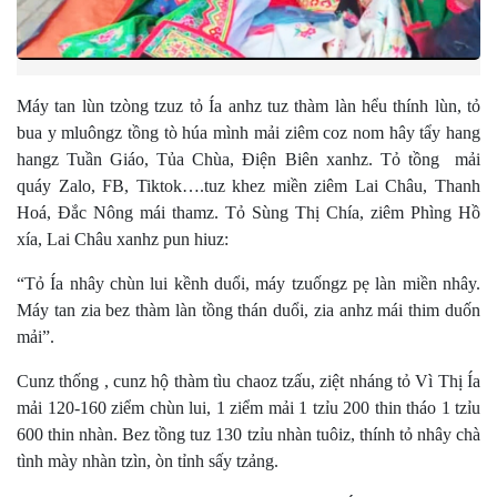
Máy tan lùn tzòng tzuz tỏ Ía anhz tuz thàm làn hểu thính lùn, tỏ
bua y mluôngz tồng tò húa mình mải ziêm coz nom hây tẩy hang
hangz Tuần Giáo, Tủa Chùa, Điện Biên xanhz. Tỏ tồng mải
quáy Zalo, FB, Tiktok….tuz khez miền ziêm Lai Châu, Thanh
Hoá, Đắc Nông mái thamz. Tỏ Sùng Thị Chía, ziêm Phìng Hồ
xía, Lai Châu xanhz pun hiuz:
“Tỏ Ía nhây chùn lui kềnh duổi, máy tzuốngz pẹ làn miền nhây.
Máy tan zia bez thàm làn tồng thán duổi, zia anhz mái thim duốn
mải”.
Cunz thống , cunz hộ thàm tìu chaoz tzấu, ziệt nháng tỏ Vì Thị Ía
mải 120-160 ziểm chùn lui, 1 ziểm mải 1 tzỉu 200 thin tháo 1 tzỉu
600 thin nhàn. Bez tồng tuz 130 tzỉu nhàn tuôiz, thính tỏ nhây chà
tình mày nhàn tzìn, òn tỉnh sấy tzảng.