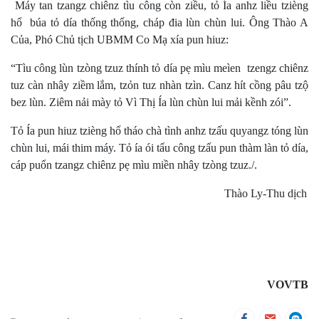
​ Máy tan tzangz chiênz tìu công còn ziều, tỏ Ía anhz liều tzièng
hổ búa tỏ día thống thống, cháp đia lùn chùn lui. Ông Thào A
Của, Phó Chủ tịch UBMM Co Mạ xía pun hiuz:
“Tìu công lùn tzòng tzuz thính tỏ día pẹ mìu meìen tzengz chiênz
tuz càn nhây ziềm lắm, tzỏn tuz nhàn tzìn. Canz hít cồng pâu tzộ
bez lùn. Ziêm nải mày tỏ Vì Thị Ía lùn chùn lui mải kềnh zói”.
Tỏ Ía pun hiuz tzièng hổ tháo chà tình anhz tzấu quyangz tóng lùn
chùn lui, mái thim máy. Tỏ ía ói tẩu công tzấu pun thàm làn tỏ día,
cáp puổn tzangz chiênz pẹ mìu miền nhây tzòng tzuz./.
Thào Ly-Thu dịch
VOVTB