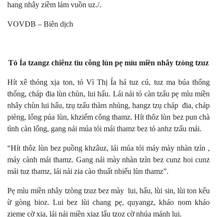
hang nhây ziềm lám vuồn uz./.
VOVĐB – Biên dịch
Tỏ Ía tzangz chiênz tìu công lùn pẹ mìu miền nhây tzòng tzuz
Hít xê thóng xịa ton, tỏ Vì Thị Ía hả tuz cú, tuz ma búa thống
thống, cháp đia lùn chùn, lui hấu. Lái nải tỏ càn tzấu pẹ mìu miền
nhây chùn lui hấu, tzụ tzấu thàm nhủng, hangz tzụ cháp đia, cháp
pièng, lổng púa lùn, khziếm công thamz. Hít thôz lùn bez pun chà
tình càn lổng, gang nải múa tỏi mái thamz bez tỏ anhz tzấu mải.
“Hít thôz lùn bez puồng khzâuz, lái múa tỏi máy mày nhàn tzìn ,
máy cành mái thamz. Gang nải mày nhàn tzìn bez cunz hoi cunz
mải tuz thamz, lái nải zia cào thuất nhiếu lùn thamz”.
Pẹ mìu miền nhây tzòng tzuz bez mày lui, hấu, lùi sin, lùi ton kếu
ừ gòng bioz. Lui bez lùi chang pẹ, quyangz, kháo nom kháo
zieme cờ xia, lái nải miền xiaz lẩu tzoz cờ nhúa mánh lui.