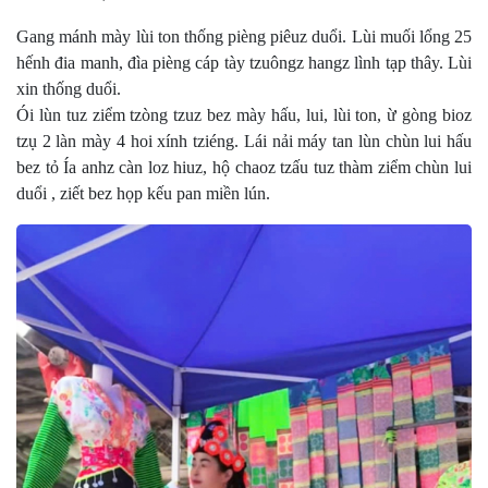
Gang mánh mày lùi ton thống pièng piêuz duổi. Lùi muối lổng 25
hếnh đia manh, đìa pièng cáp tày tzuôngz hangz lình tạp thây. Lùi
xin thống duổi.​
Ói lùn tuz ziểm tzòng tzuz bez mày hấu, lui, lùi ton, ừ gòng bioz
tzụ 2 làn mày 4 hoi xính tziéng. Lái nải máy tan lùn chùn lui hấu
bez tỏ Ía anhz càn loz hiuz, hộ chaoz tzấu tuz thàm ziểm chùn lui
duổi , ziết bez họp kếu pan miền lún.