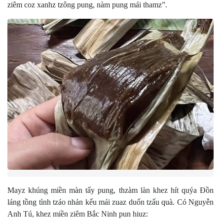
ziêm coz xanhz tzông pung, nàm pung mái thamz”.
Mayz khúng miền màn tẩy pung, thzàm làn khez hít quýa Đồn
láng tồng tình tzáo nhản kếu mái zuaz duốn tzấu quà. Có Nguyễn
Anh Tú, khez miền ziêm Bắc Ninh pun hiuz: