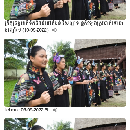
ក្រឹត្យធម្មជាតិទឹកជំនន់នៅតំបន់ដីសណ្តទន្លេគីវឡុងត្រូវបាត់ទៅជា
បណ្តើរៗ (10-09-2022)
tiet muc 03-09-2022 PL