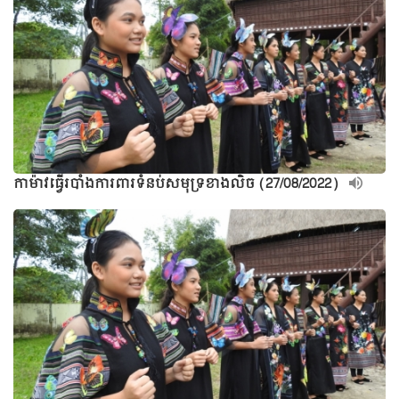
កាម៉ាវធ្វើរបាំងការពារទំនប់សមុទ្រខាងលិច (27/08/2022)