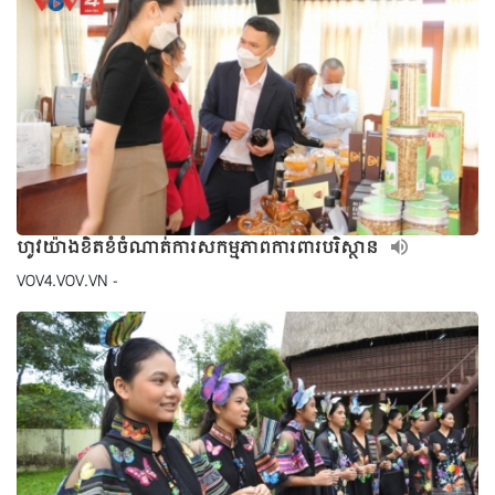
ហូវយ៉ាងខិតខំចំណាត់ការសកម្មភាពការពារបរិស្ថាន
VOV4.VOV.VN -