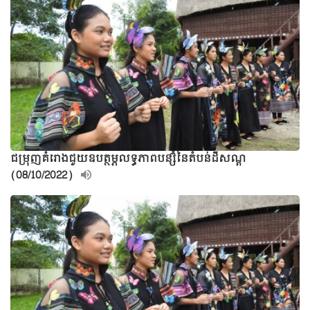
ជម្រុញគំរោងជួយឧបត្ថម្ភលទ្ធភាពបន្ស៊ំនៃតំបន់ដីសណ្ត
(08/10/2022)