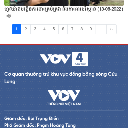
ហូវយ៉ាងបង្កើនការងារគ្រប់គ្រង និងការពារបរិស្ថាន (13-08-2022)
1
2
3
4
5
6
7
8
9
…
››
Cơ quan thường trú khu vực đồng bằng sông Cửu
Long
Giám đốc: Bùi Trọng Điển
Phó Giám đốc: Phạm Hoàng Tùng