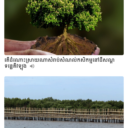
តើដំណោះស្រាយណាសំរាប់សំណល់កសិកម្មនៅដីសណ្ត
ទន្លេគីវឡុង