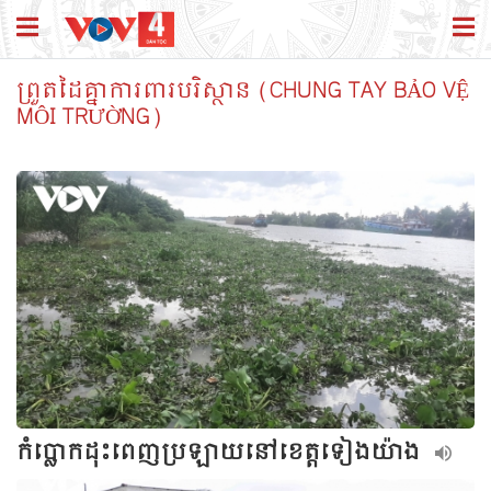
ព្រួតដៃគ្នាការពារបរិស្ថាន (CHUNG TAY BẢO VỆ
MÔI TRƯỜNG)
កំប្លោកដុះពេញប្រឡាយនៅខេត្តទៀងយ៉ាង