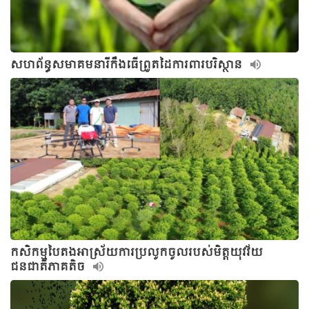
សហព័ន្ធសមាគមនារីកឹងធើព្រួតដៃការពារបរិស្ថាន
កសិកម្មបៃតងអាស្រ័យការប្រលូកចូលរបស់មិត្តយុវវ័យ
ជនជាតិភាគតិច