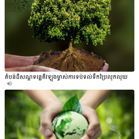
តំបន់ដីសណ្តទន្លេគីវឡុងម្ចាស់ការទប់ទល់ទឹកប្រៃលុកលុយ