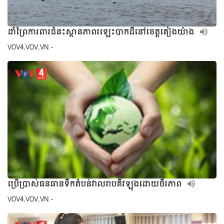
ដាំព្រៃការពារជំនះស្ថានភាពរឡេះបាកដីនៅខេត្តគៀងយ៉ាង
VOV4.VOV.VN -
ប្រើប្រាស់ធនធានទឹកតំបន់វាលរាបគីវឡុងដោយចីរភាព
VOV4.VOV.VN -