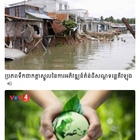
ប្រភពទឹកជាកត្តាស្នូលនៃការអភិវឌ្ឍន៍តំន់ដីសណ្តទន្លេគីវឡុង