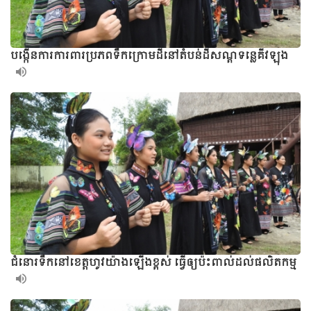
បង្កើនការការពារប្រភពទឹកក្រោមដីនៅតំបន់ដីសណ្តទន្លេគីវឡុង
ជំនោរទឹកនៅខេត្តហូវយ៉ាងឡើងខ្ពស់ ធ្វើឲ្យប៉ះពាល់ដល់ផលិតកម្ម