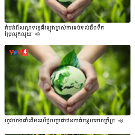
តំបន់ដីសណ្តទន្លេគីវឡុងម្ចាស់ការទប់ទល់នឹងទឹក
ប្រៃលុកលុយ
ហូវយ៉ាងដាំដើមឈើជួយប្រជាជនកាត់បន្ថយភាពក្រីក្រ