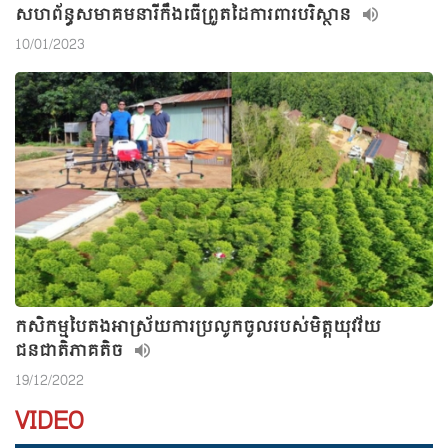
សហព័ន្ធសមាគមនារីកឹងធើព្រួតដៃការពារបរិស្ថាន
10/01/2023
កសិកម្មបៃតងអាស្រ័យការប្រលូកចូលរបស់មិត្តយុវវ័យ
ជនជាតិភាគតិច
19/12/2022
VIDEO