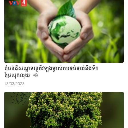
តំបន់ដីសណ្តទន្លេគីវឡុងម្ចាស់ការទប់ទល់នឹងទឹក
ប្រៃលុកលុយ
13/03/2023