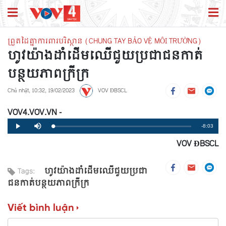
ព្រួតដៃគ្នាការពារបរិស្ថាន (CHUNG TAY BẢO VỆ MÔI TRƯỜNG)
ហូវយ៉ាងដាំដើមឈើជួយប្រជាជនកាត់
បន្ថយភាពក្រីក្រ
Chủ nhật, 10:32, 19/02/2023
VOV ĐBSCL
VOV4.VOV.VN -
Remaining
-8:03
Loaded
:
Progress
:
Play
Mute
0%
0%
VOV ĐBSCL
Time
ហូវយ៉ាងដាំដើមឈើជួយប្រជា
Tags:
ជនកាត់បន្ថយភាពក្រីក្រ
Viết bình luận