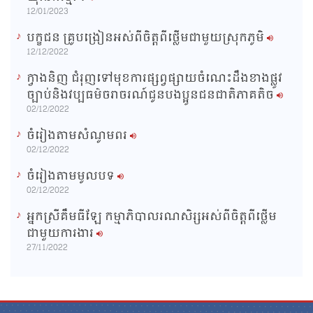
12/01/2023
បក្ខជន គ្រូបង្រៀនអស់ពីចិត្តពីថ្លើមជាមួយស្រុកភូមិ
12/12/2022
ក្វាងនិញ ជំរុញទៅមុខការផ្សព្វផ្សាយចំណេះដឹងខាងផ្លូវ
ច្បាប់និងវប្បធម៌ចរាចរណ៍ជូនបងប្អូនជនជាតិភាគតិច
02/12/2022
ចំរៀងតាមសំណូមពរ
02/12/2022
ចំរៀងតាមមូលបទ
02/12/2022
អ្នកស្រីគឹមធីឡែ កម្មាភិបាលរណសិរ្សអស់ពីចិត្តពីថ្លើម
ជាមួយការងារ
27/11/2022