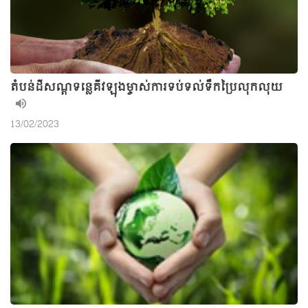
តំបន់ដីសណ្តទន្លេគីវឡុងម្ចាស់ការទប់ទល់ទឹកប្រៃលុកលុយ
13/02/2023