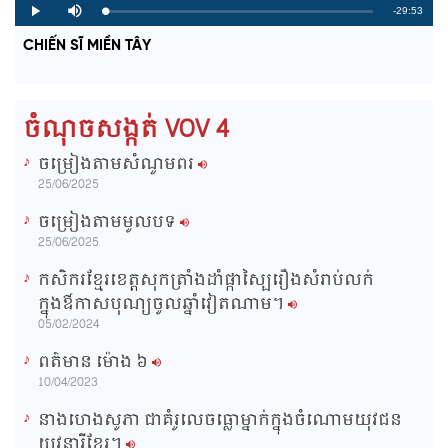
R
-29:53
L
P
P
M
o
r
l
u
a
o
a
t
e
CHIẾN SĨ MIỀN TÂY
d
g
y
e
e
r
d
e
m
:
s
0
s
%
:
a
0
ចំណុចសង្កត់ VOV 4
%
i
ចម្រៀងតាមសំណូមពរ
n
25/06/2025
i
ចម្រៀងតាមមូលបទ
n
25/06/2025
g
កសិករខ្មែរខេត្តសុកត្រាំងដាំផ្កាស្បៃរឿងសំរាប់លក់
T
ក្នុងឳកាសបុណ្យចូលឆ្នាំវៀតណាម។
i
05/02/2024
m
ពត៌មាន ម៉ោង​ ៦
e
10/04/2023
នាងហេងសូភា ជាគំរូលេចធ្លោម្នាក់ក្នុងចំណោមយុវជន
យុវនារីខ្មែរ។