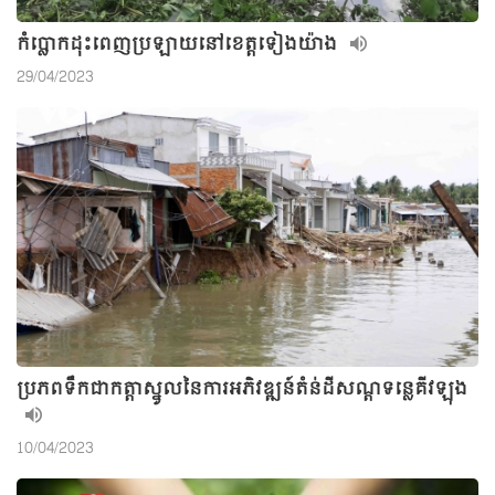
កំប្លោកដុះពេញប្រឡាយនៅខេត្តទៀងយ៉ាង
29/04/2023
ប្រភពទឹកជាកត្តាស្នូលនៃការអភិវឌ្ឍន៍តំន់ដីសណ្តទន្លេគីវឡុង
10/04/2023