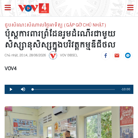
ជួបសំណេះសំណាលថ្ងៃអាទិត្យ (GẶP GỠ CHỦ NHẬT)
ប៉ុស្តការពារព្រំដែនរួមដំណើរជាមួយ
សិស្សានុសិស្សក្នុងបរិវត្តកម្មឌីជីថល
Chủ nhật, 20:14, 28/06/2026
VOV ĐBSCL
VOV4
Remaining
-10:00
Loaded
:
Progress
:
Play
Mute
0%
0%
Time