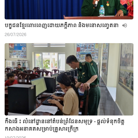
បក្ខជនខ្មែរពោរពេញដោយភក្ដីភាព និងមនោសញ្ចេតនា
26/07/2026
កឹងធើ ៖ លំនៅដ្ឋាននៅតំបន់ព្រំដែនសមុទ្រ - ផ្តល់ទំនុកចិត្ត
កសាងអនាគតសម្រាប់គ្រួសារក្រីក្រ