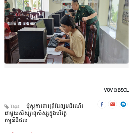
VOV ĐBSCL
ប៉ុស្តការពារព្រំដែនរួមដំណើរ
Tags:
ជាមួយសិស្សានុសិស្សក្នុងបរិវត្ត
កម្មឌីជីថល