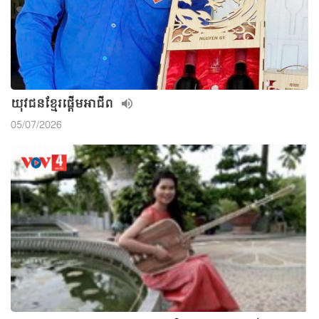
យុវជនខ្មែរផ្តើមអាជីព
05/07/2026