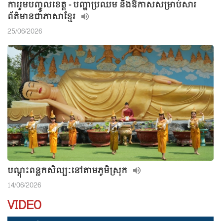
ការរួមបញ្ចូលខេត្ត - បញ្ហាប្រឈម និងឱកាសសម្រាប់សារ
ព័ត៌មានជាភាសាខ្មែរ
25/06/2026
បណ្តុះពន្លកសិល្បៈនៅតាមភូមិស្រុក
14/06/2026
VIDEO