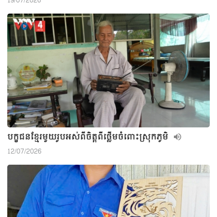
19/07/2026
បក្ខជនខ្មែរមួយរូបអស់ពីចិត្តពីថ្លើមចំពោះស្រុកភូមិ
12/07/2026