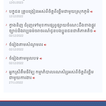
12/01/2023
បក្ខជន គ្រូបង្រៀនអស់ពីចិត្តពីថ្លើមជាមួយស្រុកភូមិ
12/12/2022
ក្វាងនិញ ជំរុញទៅមុខការផ្សព្វផ្សាយចំណេះដឹងខាងផ្លូវ
ច្បាប់និងវប្បធម៌ចរាចរណ៍ជូនបងប្អូនជនជាតិភាគតិច
02/12/2022
ចំរៀងតាមសំណូមពរ
02/12/2022
ចំរៀងតាមមូលបទ
02/12/2022
អ្នកស្រីគឹមធីឡែ កម្មាភិបាលរណសិរ្សអស់ពីចិត្តពីថ្លើម
ជាមួយការងារ
27/11/2022