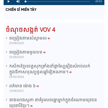
R
-29:53
L
P
P
M
o
r
l
u
a
o
a
t
e
CHIẾN SĨ MIỀN TÂY
d
g
y
e
e
r
d
e
m
:
s
0
s
%
:
a
0
ចំណុចសង្កត់ VOV 4
%
i
ចម្រៀងតាមសំណូមពរ
n
25/06/2025
i
ចម្រៀងតាមមូលបទ
n
25/06/2025
g
កសិករខ្មែរខេត្តសុកត្រាំងដាំផ្កាស្បៃរឿងសំរាប់លក់
T
ក្នុងឳកាសបុណ្យចូលឆ្នាំវៀតណាម។
i
05/02/2024
m
ពត៌មាន ម៉ោង​ ៦
e
10/04/2023
នាងហេងសូភា ជាគំរូលេចធ្លោម្នាក់ក្នុងចំណោមយុវជន
យុវនារីខ្មែរ។