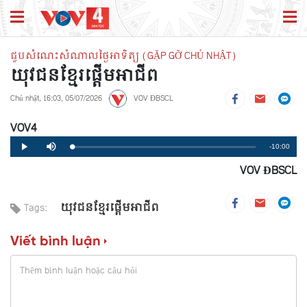
ជួបសំណេះសំណាលថ្ងៃអាទិត្យ (GẶP GỠ CHỦ NHẬT)
យុវជនខ្មែរផ្តើមអាជីព
Chủ nhật, 16:03, 05/07/2026
VOV ĐBSCL
VOV4
Remaining
-10:00
Loaded
:
Progress
:
Play
Mute
0%
0%
VOV ĐBSCL
Time
យុវជនខ្មែរផ្តើមអាជីព
Tags:
Viết bình luận