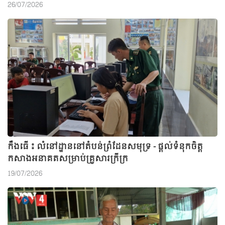
26/07/2026
កឹងធើ ៖ លំនៅដ្ឋាននៅតំបន់ព្រំដែនសមុទ្រ - ផ្តល់ទំនុកចិត្ត
កសាងអនាគតសម្រាប់គ្រួសារក្រីក្រ
19/07/2026