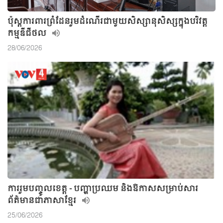
ប៉ុស្តការពារព្រំដែនរួមដំណើរជាមួយសិស្សានុសិស្សក្នុងបរិវត្ត
កម្មឌីជីថល
28/06/2026
ការរួមបញ្ចូលខេត្ត - បញ្ហាប្រឈម និងឱកាសសម្រាប់សារ
ព័ត៌មានជាភាសាខ្មែរ
25/06/2026