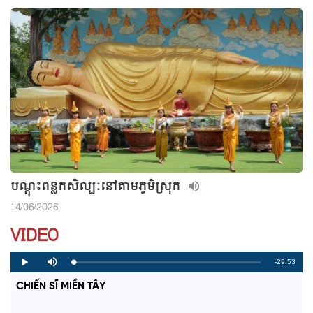
បណ្តុះពន្លកសិល្បៈនៅតាមភូមិស្រុក
14/06/2026
VIDEO
R
-29:53
L
P
P
M
o
r
l
u
a
o
a
t
e
CHIẾN SĨ MIỀN TÂY
d
g
y
e
e
r
d
e
m
:
s