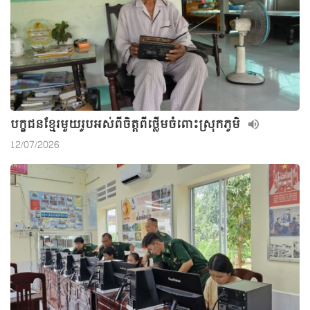
បក្ខជនខ្មែរមួយរូបអស់ពីចិត្តពីថ្លើមចំពោះស្រុកភូមិ
12/07/2026