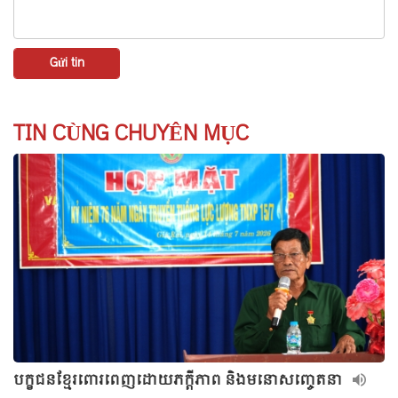
TIN CÙNG CHUYÊN MỤC
បក្ខជនខ្មែរពោរពេញដោយភក្ដីភាព និងមនោសញ្ចេតនា