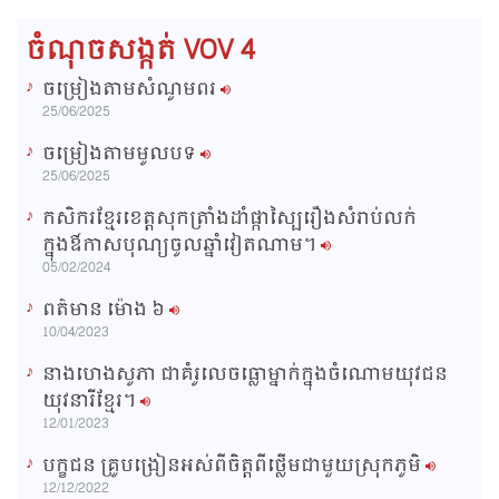
0
s
%
:
a
0
ចំណុចសង្កត់ VOV 4
%
i
ចម្រៀងតាមសំណូមពរ
n
25/06/2025
i
ចម្រៀងតាមមូលបទ
n
25/06/2025
g
កសិករខ្មែរខេត្តសុកត្រាំងដាំផ្កាស្បៃរឿងសំរាប់លក់
T
ក្នុងឳកាសបុណ្យចូលឆ្នាំវៀតណាម។
i
05/02/2024
m
ពត៌មាន ម៉ោង​ ៦
e
10/04/2023
នាងហេងសូភា ជាគំរូលេចធ្លោម្នាក់ក្នុងចំណោមយុវជន
យុវនារីខ្មែរ។
12/01/2023
បក្ខជន គ្រូបង្រៀនអស់ពីចិត្តពីថ្លើមជាមួយស្រុកភូមិ
12/12/2022