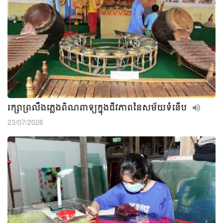
រក្សាព្រលឹងភ្លេងពិណពាទ្យក្នុងជីវភាពនៃសម័យទំនើប
23/07/2026