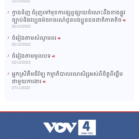
12/12/2022
ក្វាងនិញ ជំរុញទៅមុខការផ្សព្វផ្សាយចំណេះដឹងខាងផ្លូវ
ច្បាប់និងវប្បធម៌ចរាចរណ៍ជូនបងប្អូនជនជាតិភាគតិច
02/12/2022
ចំរៀងតាមសំណូមពរ
02/12/2022
ចំរៀងតាមមូលបទ
02/12/2022
អ្នកស្រីគឹមធីឡែ កម្មាភិបាលរណសិរ្សអស់ពីចិត្តពីថ្លើម
ជាមួយការងារ
27/11/2022