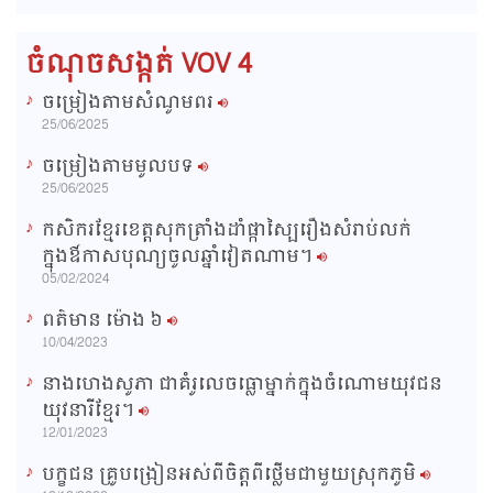
:
s
0
s
%
:
a
0
ចំណុចសង្កត់ VOV 4
%
i
ចម្រៀងតាមសំណូមពរ
n
25/06/2025
i
ចម្រៀងតាមមូលបទ
n
25/06/2025
g
កសិករខ្មែរខេត្តសុកត្រាំងដាំផ្កាស្បៃរឿងសំរាប់លក់
T
ក្នុងឳកាសបុណ្យចូលឆ្នាំវៀតណាម។
i
05/02/2024
m
ពត៌មាន ម៉ោង​ ៦
e
10/04/2023
នាងហេងសូភា ជាគំរូលេចធ្លោម្នាក់ក្នុងចំណោមយុវជន
យុវនារីខ្មែរ។
12/01/2023
បក្ខជន គ្រូបង្រៀនអស់ពីចិត្តពីថ្លើមជាមួយស្រុកភូមិ