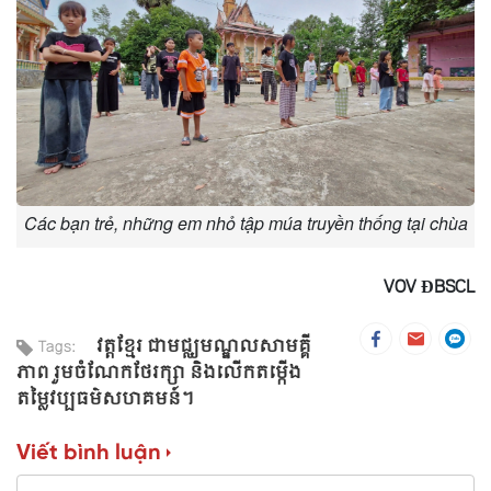
Các bạn trẻ, những em nhỏ tập múa truyền thống tại chùa
VOV ĐBSCL
វត្តខ្មែរ ជាមជ្ឈមណ្ឌលសាមគ្គី
Tags:
ភាព រួមចំណែកថែរក្សា និងលើកតម្កើង
តម្លៃវប្បធម៌សហគមន៍។
Viết bình luận