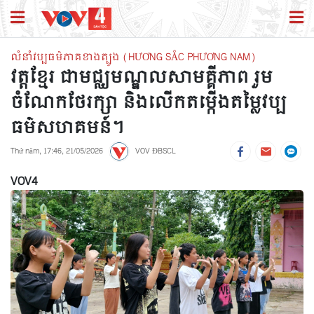
លំនាំវប្បធម៌ភាគខាងត្បូង (HƯƠNG SẮC PHƯƠNG NAM)
វត្តខ្មែរ ជាមជ្ឈមណ្ឌលសាមគ្គីភាព រួម
ចំណែកថែរក្សា និងលើកតម្កើងតម្លៃវប្ប
ធម៌សហគមន៍។
Thứ năm, 17:46, 21/05/2026
VOV ĐBSCL
VOV4