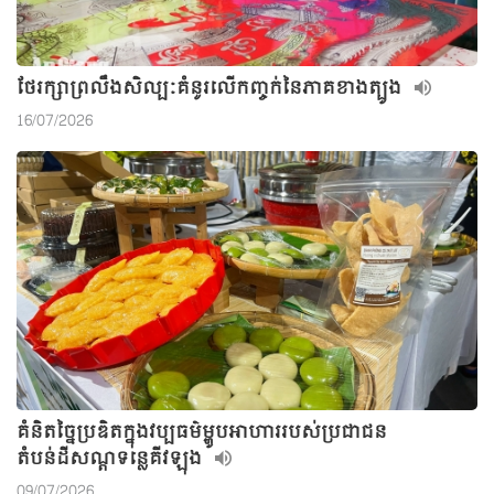
ថែរក្សាព្រលឹងសិល្បៈគំនូរលើកញ្ចក់នៃភាគខាងត្បូង
16/07/2026
គំនិតច្នៃប្រឌិតក្នុងវប្បធម៌ម្ហូបអាហាររបស់ប្រជាជន
តំបន់ដីសណ្តទន្លេគីវឡុង
09/07/2026