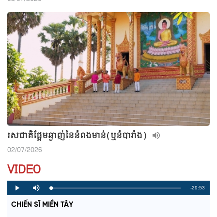
រសជាតិផ្អែមឆ្ងាញ់នៃនំពងមាន់(ឬនំបារាំង)
02/07/2026
VIDEO
R
-29:53
L
P
P
M
o
r
l
u
a
o
a
t
e
CHIẾN SĨ MIỀN TÂY
d
g
y
e
e
r
d
e
m