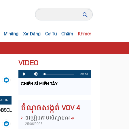
M'nông
Xơ Đăng
Cơ Tu
Chăm
Khmer
VIDEO
R
-29:53
L
P
P
M
o
r
l
u
a
o
a
t
e
CHIẾN SĨ MIỀN TÂY
d
g
y
e
e
r
d
e
m
:
s
0
s
%
:
a
Remaining
-16:07
0
ចំណុចសង្កត់ VOV 4
%
ĐBSCL
i
Time
ចម្រៀងតាមសំណូមពរ
n
25/06/2025
i