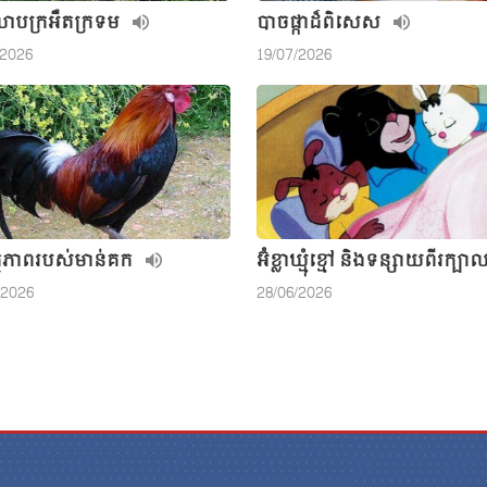
ុលាបក្រអឺតក្រទម
បាចផ្កាដ៏ពិសេស
/2026
19/07/2026
ថភាពរបស់មាន់គក
អ៊ំខ្លាឃ្មុំខ្មៅ និងទន្សាយពីរក្បា
/2026
28/06/2026