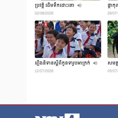
ប្រវត្តិ ដើមទឹកដោះគោ
ផ្កាក
02/08/2026
26/07
រឿងនិទានស្តីពីកូនទារូបអាក្រក់
សមត្
12/07/2026
05/07