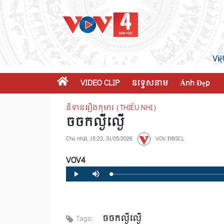
Việ
VIDEO CLIP
ឧទ្ទេសនាម
Ảnh Đẹp
និទានរឿងកុមារ (THIẾU NHI)
ចចកល្ងីល្ងើ
Chủ nhật, 15:23, 31/05/2026
VOV ĐBSCL
VOV4
Loaded
:
Progress
:
Play
Mute
0%
0%
ចចកល្ងីល្ងើ
Tags: