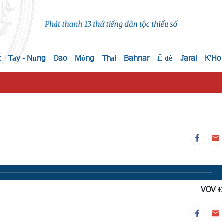
t
Tày - Nùng
Dao
Mông
Thái
Bahnar
Ê đê
Jarai
K'Ho
VOV 