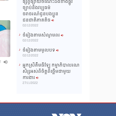
ផ្សព្វផ្សាយចំណេះដឹងខាងផ្លូវ
ច្បាប់និងវប្បធម៌
ចរាចរណ៍ជូនបងប្អូន
ជនជាតិភាគតិច
02/12/2022
ចំរៀងតាមសំណូមពរ
02/12/2022
ចំរៀងតាមមូលបទ
02/12/2022
ល
អ្នកស្រីគឹមធីឡែ កម្មាភិបាលរណ
សិរ្សអស់ពីចិត្តពីថ្លើមជាមួយ
ការងារ
27/11/2022