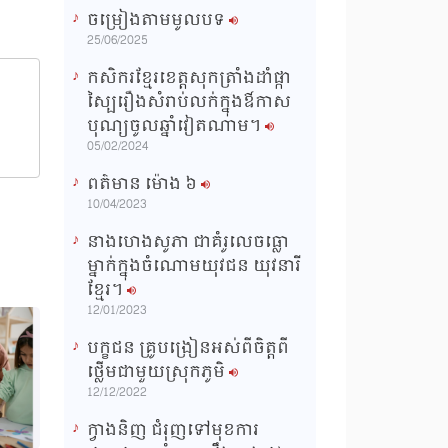
ចម្រៀងតាមមូលបទ
n
25/06/2025
g
កសិករខ្មែរខេត្តសុកត្រាំងដាំផ្កា
T
ស្បៃរឿងសំរាប់លក់ក្នុងឳកាស
i
បុណ្យចូលឆ្នាំវៀតណាម។
m
05/02/2024
e
ពត៌មាន ម៉ោង​ ៦
10/04/2023
នាងហេងសូភា ជាគំរូលេចធ្លោ
ម្នាក់ក្នុងចំណោមយុវជន យុវនារី
ខ្មែរ។
12/01/2023
បក្ខជន គ្រូបង្រៀនអស់ពីចិត្តពី
ថ្លើមជាមួយស្រុកភូមិ
12/12/2022
ក្វាងនិញ ជំរុញទៅមុខការ