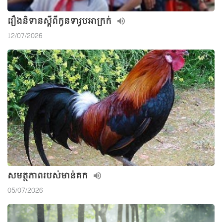
រឿងនិទានស្តីពីកូនទារូបអាក្រក់
12/07/2026
សមត្ថភាពរបស់មាន់គក
05/07/2026