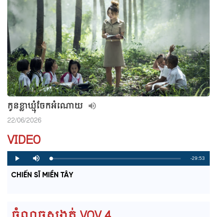
កូនខ្លាឃ្មុំចែកអំណោយ
22/06/2026
VIDEO
R
-29:53
L
P
P
M
o
r
l
u
a
o
a
t
e
CHIẾN SĨ MIỀN TÂY
d
g
y
e
e
r
d
e
m
:
s
0
s
%
:
a
0
ចំណុចសង្កត់ VOV 4
%
i