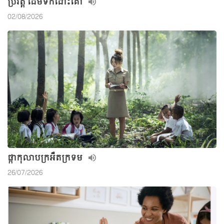
ប្រវត្តិ ដើមទឹកដោះគោ
02/08/2026
ផ្កាកុលាបក្រអឺតក្រទម
26/07/2026