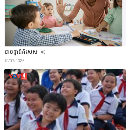
បាចផ្កាដ៏ពិសេស
19/07/2026