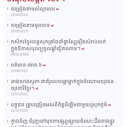
ចម្រៀងតាមសំណូមពរ
n
25/06/2025
i
ចម្រៀងតាមមូលបទ
n
25/06/2025
g
កសិករខ្មែរខេត្តសុកត្រាំងដាំផ្កាស្បៃរឿងសំរាប់លក់
T
ក្នុងឳកាសបុណ្យចូលឆ្នាំវៀតណាម។
i
05/02/2024
m
ពត៌មាន ម៉ោង​ ៦
e
10/04/2023
នាងហេងសូភា ជាគំរូលេចធ្លោម្នាក់ក្នុងចំណោមយុវជន
យុវនារីខ្មែរ។
12/01/2023
បក្ខជន គ្រូបង្រៀនអស់ពីចិត្តពីថ្លើមជាមួយស្រុកភូមិ
12/12/2022
ក្វាងនិញ ជំរុញទៅមុខការផ្សព្វផ្សាយចំណេះដឹងខាងផ្លូវ