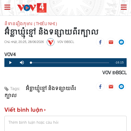
និទានរឿងកុមារ (THIẾU NHI)
អ៊ំខ្លាឃ្មុំខ្មៅ និងទន្សាយពីរក្បាល
Chủ nhật, 20:25, 28/06/2026
VOV ĐBSCL
VOV4
Remaining
-16:15
Loaded
:
Progress
:
Play
Mute
0%
0%
VOV ĐBSCL
Time
អ៊ំខ្លាឃ្មុំខ្មៅ និងទន្សាយពីរ
Tags:
ក្បាល
Viết bình luận