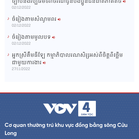
ច្បាប់និងវប្បធម៌ចរាចរណ៍ជូនបងប្អូនជនជាតិភាគតិច
02/12/2022
ចំរៀងតាមសំណូមពរ
02/12/2022
ចំរៀងតាមមូលបទ
02/12/2022
អ្នកស្រីគឹមធីឡែ កម្មាភិបាលរណសិរ្សអស់ពីចិត្តពីថ្លើម
ជាមួយការងារ
27/11/2022
Cơ quan thường trú khu vực đồng bằng sông Cửu
Long