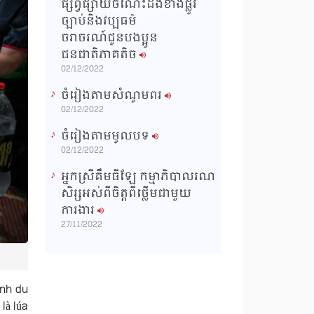
ផ្សព្វផ្សាយចំណេះដឹងខាងផ្លូវ
ច្បាប់និងវប្បធម៌
ចរាចរណ៍ជូនបងប្អូន
ជនជាតិភាគតិច
02/12/2022
ចំរៀងតាមសំណូមពរ
02/12/2022
ចំរៀងតាមមូលបទ
02/12/2022
អ្នកស្រីគឹមធីឡែ កម្មាភិបាលរណ
សិរ្សអស់ពីចិត្តពីថ្លើមជាមួយ
ការងារ
27/11/2022
anh du
là lúa