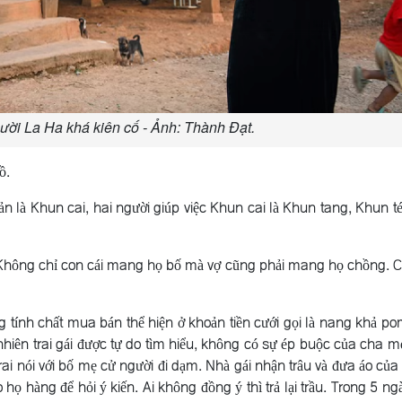
ười La Ha khá kiên cố - Ảnh: Thành Đạt.
ồ.
n là Khun cai, hai người giúp việc Khun cai là Khun tang, Khun t
. Không chỉ con cái mang họ bố mà vợ cũng phải mang họ chồng. C
ính chất mua bán thể hiện ở khoản tiền cưới gọi là nang khả po
 nhiên trai gái được tự do tìm hiểu, không có sự ép buộc của cha m
rai nói với bố mẹ cử người đi dạm. Nhà gái nhận trâu và đưa áo của 
 họ hàng để hỏi ý kiến. Ai không đồng ý thì trả lại trầu. Trong 5 n