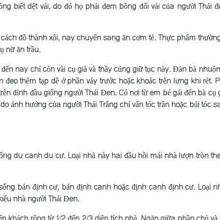
g biết dệt vải, do đó họ phải đem bông đổi vải của người Thái 
o cách đồ thành xôi, nay chuyển sang ăn cơm tẻ. Thực phẩm thườn
ụ nữ ăn trầu.
 đến nay chỉ còn vài cụ già và thầy cúng giữ tục này. Ðàn bà nhuộ
 đeo thêm tạp dề ở phần váy trước hoặc khoác trên lưng khi rét. 
rên đỉnh đầu giống người Thái Ðen. Có nơi từ em bé gái đến bà cụ g
 do ảnh hưởng của người Thái Trắng chỉ vấn tóc trần hoặc búi tóc s
g du canh du cư. Loại nhà này hai đầu hồi mái nhà lượn tròn th
ống bán định cư, bán định canh hoặc định canh định cư. Loại n
kiểu nhà người Thái Ðen.
iếp khách rộng từ 1/2 đến 2/3 diện tích nhà. Ngăn giữa phần chủ và