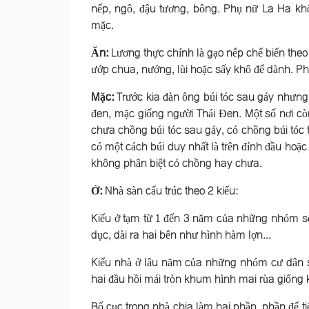
nếp, ngô, đậu tương, bông. Phụ nữ La Ha khôn
mặc.
Ăn:
Lương thực chính là gạo nếp chế biến the
ướp chua, nướng, lùi hoặc sấy khô để dành. Ph
Mặc:
Trước kia đàn ông búi tóc sau gáy nhưng
đen, mặc giống người Thái Ðen. Một số nơi còn
chưa chồng búi tóc sau gáy, có chồng búi tóc t
có một cách búi duy nhất là trên đỉnh đầu hoặc
không phân biệt có chồng hay chưa.
Ở:
Nhà sàn cấu trúc theo 2 kiểu:
Kiểu ở tạm từ 1 đến 3 năm của những nhóm sốn
dục, dài ra hai bên như hình hàm lợn...
Kiểu nhà ở lâu năm của những nhóm cư dân s
hai đầu hồi mái tròn khum hình mai rùa giống 
Bố cục trong nhà chia làm hai phần, phần để t