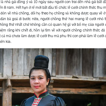
a là nhà gái đồng ý và 10 ngày sau người con trai đến nhà gái bắt đ
đến 8 năm. Hết hạn ở rể mới bắt đầu tổ chức lễ cưới chính thức thu 
 đón về nhà chồng, đổi họ theo họ chồng và không được quay về ở 
đàn bà goá đi bước nữa, người chồng thứ hai mang lễ cưới nhỏ t
hồng thứ nhất chứ không cần có quan hệ gì với bố mẹ của người 
ệm rằng khi chết đi, hồn lại tìm về với người chồng chính thức đã 
t cả mà chưa làm được lễ cưới thu mà phu thì con phải làm lễ cưới 
ên kia.