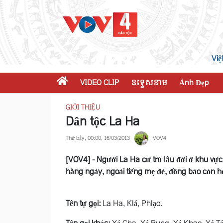
Việ
VIDEO CLIP
ឧទ្ទេសនាម
Ảnh Đẹp
GIỚI THIỆU
Dân tộc La Ha
Thứ bảy, 00:00, 16/03/2013
VOV4
[VOV4] - Người La Ha cư trú lâu đời ở khu vực
hằng ngày, ngoài tiếng mẹ đẻ, đồng bào còn họ
Tên tự gọi:
La Ha, Klá, Phlạo.