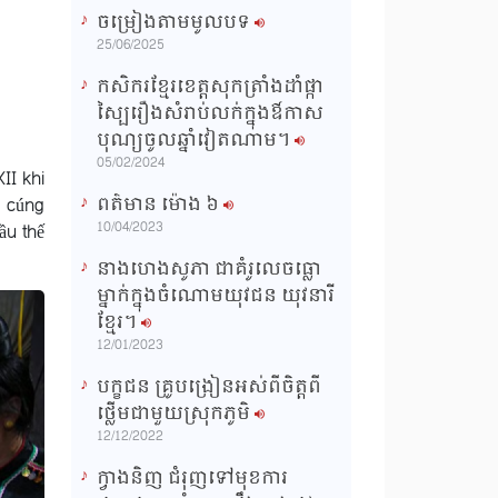
ចម្រៀងតាមមូលបទ
n
25/06/2025
g
កសិករខ្មែរខេត្តសុកត្រាំងដាំផ្កា
T
ស្បៃរឿងសំរាប់លក់ក្នុងឳកាស
i
បុណ្យចូលឆ្នាំវៀតណាម។
m
05/02/2024
II khi
e
ពត៌មាន ម៉ោង​ ៦
ễ cúng
10/04/2023
ầu thế
នាងហេងសូភា ជាគំរូលេចធ្លោ
ម្នាក់ក្នុងចំណោមយុវជន យុវនារី
ខ្មែរ។
12/01/2023
បក្ខជន គ្រូបង្រៀនអស់ពីចិត្តពី
ថ្លើមជាមួយស្រុកភូមិ
12/12/2022
ក្វាងនិញ ជំរុញទៅមុខការ