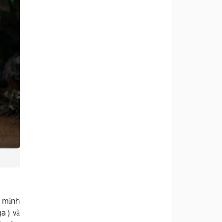
a mình
ga) và