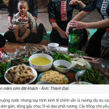
n mâm cơm đãi khách - Ảnh: Thành Đạt.
ruộng nước nhưng loại hình kinh tế chính vẫn là nương rẫy du c
 đơn giản, dùng gậy chọc lỗ và dao phát nương. Cây trồng chủ yếu 