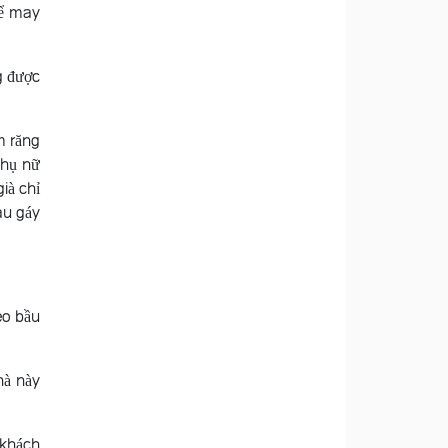
để may
g được
m răng
Phụ nữ
ià chỉ
au gáy
eo bầu
hà này
 khách