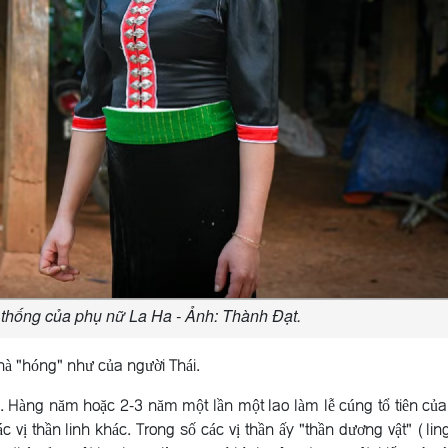
 thống của phụ nữ La Ha - Ảnh: Thành Đạt.
nhà "hóng" như của người Thái.
. Hàng năm hoặc 2-3 năm một lần một lao làm lễ cúng tổ tiên củ
c vị thần linh khác. Trong số các vị thần ấy "thần dương vật" (lin