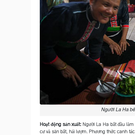
Người La Ha bê
Hoạt động sản xuất:
Người La Ha bắt đầu làm 
cư và săn bắt, hái lượm. Phương thức canh tác