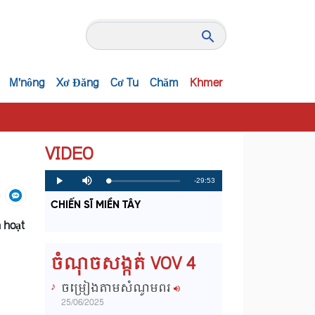
M'nông
Xơ Đăng
Cơ Tu
Chăm
Khmer
VIDEO
R
-29:53
L
P
P
M
o
r
l
u
a
o
a
t
e
CHIẾN SĨ MIỀN TÂY
d
g
y
e
e
r
d
e
 hoạt
m
:
s
0
s
%
:
a
0
ចំណុចសង្កត់ VOV 4
%
i
ចម្រៀងតាមសំណូមពរ
n
25/06/2025
i