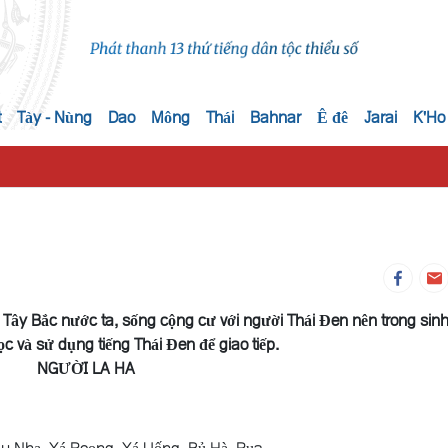
t
Tày - Nùng
Dao
Mông
Thái
Bahnar
Ê đê
Jarai
K'Ho
 Tây Bắc nước ta, sống cộng cư với người Thái Đen nên trong sinh
c và sử dụng tiếng Thái Đen để giao tiếp.
NGƯỜI LA HA