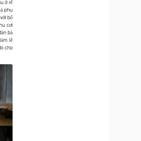
ầu ở rể
mà phu
với bố
hu cơi
đàn bà
làm lễ
đó cho