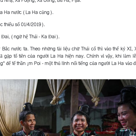
u Nhạ, Xá Poọng, Xá Uống, Bủ Hà, Pụa.
La Ha nước (La Ha củng).
ộc thiểu số 01/4/2019).
Ðai, (ngữ hệ Thái - Ka Ðai).
ắc nước ta. Theo những tài liệu chữ Thái cổ thì vào thế kỷ XI, X
đã gặp tổ tiên của người La Ha hiện nay. Chính vì vậy, khi làm l
g" để tế thần ¡m Poi - một thủ lĩnh nổi tiếng của người La Ha vào đ