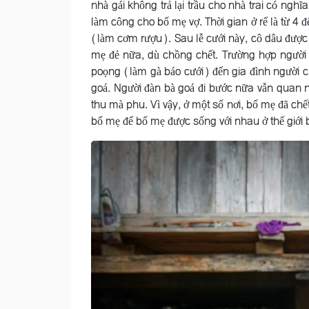
nhà gái không trả lại trầu cho nhà trai có nghĩ
làm công cho bố mẹ vợ. Thời gian ở rể là từ 4 
(làm cơm rượu). Sau lễ cưới này, cô dâu được
mẹ đẻ nữa, dù chồng chết. Trường hợp người 
poọng (làm gà báo cưới) đến gia đình người c
goá. Người đàn bà goá đi bước nữa vẫn quan ni
thu mà phu. Vì vậy, ở một số nơi, bố mẹ đã chế
bố mẹ để bố mẹ được sống với nhau ở thế giới b