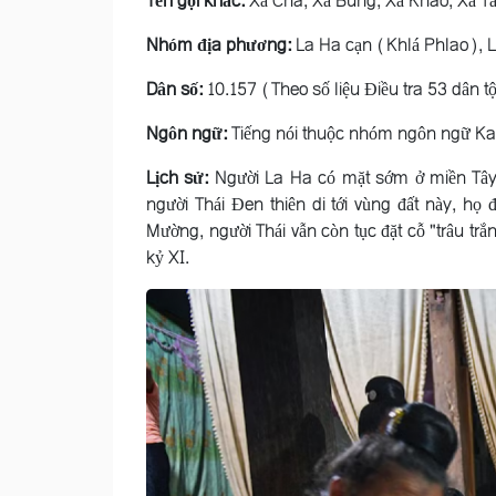
Tên gọi khác:
Xá Cha, Xá Bung, Xá Khao, Xá Tá
Nhóm địa phương:
La Ha cạn (Khlá Phlao), 
Dân số:
10.157 (Theo số liệu Điều tra 53 dân t
Ngôn ngữ:
Tiếng nói thuộc nhóm ngôn ngữ Ka 
Lịch sử:
Người La Ha có mặt sớm ở miền Tây B
người Thái Ðen thiên di tới vùng đất này, họ 
Mường, người Thái vẫn còn tục đặt cỗ "trâu trắn
kỷ XI.