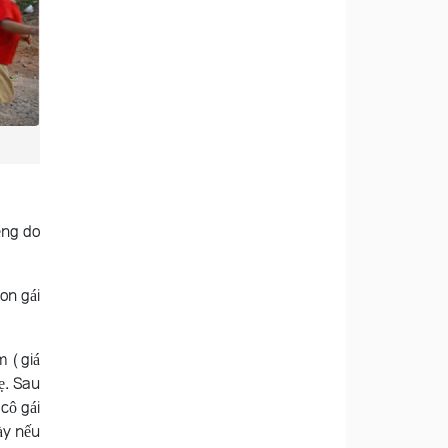
éng do
on gái
m (giá
ẹ. Sau
cô gái
gày nếu