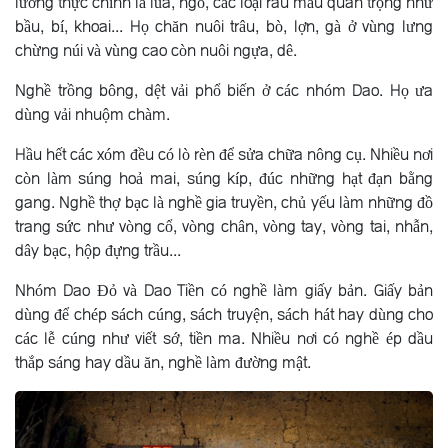
lương thực chính là lúa, ngô, các loại rau màu quan trọng như
bầu, bí, khoai... Họ chăn nuôi trâu, bò, lợn, gà ở vùng lưng
chừng núi và vùng cao còn nuôi ngựa, dê.
Nghề trồng bông, dệt vải phổ biến ở các nhóm Dao. Họ ưa
dùng vải nhuộm chàm.
Hầu hết các xóm đều có lò rèn để sửa chữa nông cụ. Nhiều nơi
còn làm súng hoả mai, súng kíp, đúc những hạt đạn bằng
gang. Nghề thợ bạc là nghề gia truyền, chủ yếu làm những đồ
trang sức như vòng cổ, vòng chân, vòng tay, vòng tai, nhẫn,
dây bạc, hộp đựng trầu...
Nhóm Dao Ðỏ và Dao Tiền có nghề làm giấy bản. Giấy bản
dùng để chép sách cúng, sách truyện, sách hát hay dùng cho
các lễ cúng như viết sớ, tiền ma. Nhiều nơi có nghề ép dầu
thắp sáng hay dầu ăn, nghề làm đường mật.