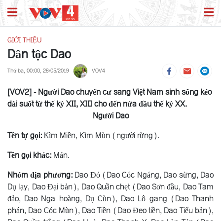
GIỚI THIỆU
Dân tộc Dao
Thứ ba, 00:00, 28/05/2019
VOV4
[VOV2] - Người Dao chuyển cư sang Việt Nam sinh sống kéo
dài suốt từ thế kỷ XII, XIII cho đến nửa đầu thế kỷ XX.
Người Dao
Tên tự gọi:
Kìm Miền, Kìm Mùn (người rừng).
Tên gọi khác:
Mán.
Nhóm địa phương:
Dao Ðỏ (Dao Cóc Ngáng, Dao sừng, Dao
Dụ lạy, Dao Ðại bản), Dao Quần chẹt (Dao Sơn đầu, Dao Tam
đảo, Dao Nga hoàng, Dụ Cùn), Dao Lô gang (Dao Thanh
phán, Dao Cóc Mùn), Dao Tiền (Dao Ðeo tiền, Dao Tiểu bản),