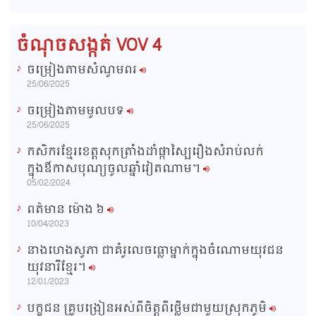
m
:
s
0
s
%
:
a
0
ចំណុចសង្កត់ VOV 4
%
i
ចម្រៀងតាមសំណូមពរ
n
25/06/2025
i
ចម្រៀងតាមមូលបទ
n
25/06/2025
g
កសិករខ្មែរខេត្តសុកត្រាំងដាំផ្កាស្បៃរឿងសំរាប់លក់
T
ក្នុងឳកាសបុណ្យចូលឆ្នាំវៀតណាម។
i
05/02/2024
m
ពត៌មាន ម៉ោង​ ៦
e
10/04/2023
នាងហេងសូភា ជាគំរូលេចធ្លោម្នាក់ក្នុងចំណោមយុវជន
យុវនារីខ្មែរ។
12/01/2023
បក្ខជន គ្រូបង្រៀនអស់ពីចិត្តពីថ្លើមជាមួយស្រុកភូមិ