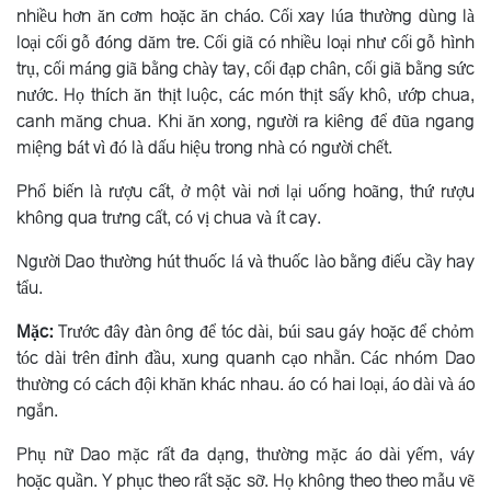
nhiều hơn ăn cơm hoặc ăn cháo. Cối xay lúa thường dùng là
loại cối gỗ đóng dăm tre. Cối giã có nhiều loại như cối gỗ hình
trụ, cối máng giã bằng chày tay, cối đạp chân, cối giã bằng sức
nước. Họ thích ăn thịt luộc, các món thịt sấy khô, ướp chua,
canh măng chua. Khi ăn xong, người ra kiêng để đũa ngang
miệng bát vì đó là dấu hiệu trong nhà có người chết.
Phổ biến là rượu cất, ở một vài nơi lại uống hoãng, thứ rượu
không qua trưng cất, có vị chua và ít cay.
Người Dao thường hút thuốc lá và thuốc lào bằng điếu cầy hay
tẩu.
Mặc:
Trước đây đàn ông để tóc dài, búi sau gáy hoặc để chỏm
tóc dài trên đỉnh đầu, xung quanh cạo nhẵn. Các nhóm Dao
thường có cách đội khăn khác nhau. áo có hai loại, áo dài và áo
ngắn.
Phụ nữ Dao mặc rất đa dạng, thường mặc áo dài yếm, váy
hoặc quần. Y phục theo rất sặc sỡ. Họ không theo theo mẫu vẽ