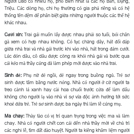
Người Dao có nhiều họ, phổ biến nhất là các họ Bàn, Ðặng,
Triệu. Các dòng họ, chi họ thường có gia phả riêng và có hệ
thống tên đệm để phân biệt giữa những người thuộc các thế hệ
khác nhau.
Cưới xin:
Trai gái muốn lấy được nhau phải so tuổi, bói chân
gà xem có hợp nhau không. Có tục chăng dây, hát đối đáp
giữa nhà trai và nhà gái trước khi vào nhà, hát trong đám cưới.
Lúc đón dâu, cô dâu được cõng ra khỏi nhà gái và bước qua
cái kéo mà thầy cúng đã làm phép mới được vào nhà trai.
Sinh đẻ:
Phụ nữ đẻ ngồi, đẻ ngay trong buồng ngủ. Trẻ sơ
sinh được tắm bằng nước nóng. Nhà có người ở cữ người ta
treo cành lá xanh hay cài hoa chuối trước cửa để làm dấu
không cho người lạ vào nhà vì sợ vía độc ảnh hưởng tới sức
khoẻ đứa trẻ. Trẻ sơ sinh được ba ngày thì làm lễ cúng mụ.
Ma chay:
Thày tào có vị trí quan trọng trong việc ma và làm
chay. Nhà có người chết con cái đến nhà thầy mời về chủ trì
các nghi lễ, tìm đất đào huyệt. Người ta kiêng khâm liệm người