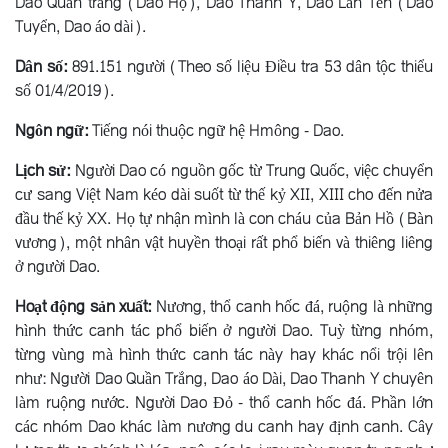
Dao Quần trắng (Dao Họ), Dao Thanh Y, Dao Làn Tẻn (Dao
Tuyển, Dao áo dài).
Dân số:
891.151 người (Theo số liệu Điều tra 53 dân tộc thiểu
số 01/4/2019).
Ngôn ngữ:
Tiếng nói thuộc ngữ hệ Hmông - Dao.
Lịch sử:
Người Dao có nguồn gốc từ Trung Quốc, việc chuyển
cư sang Việt Nam kéo dài suốt từ thế kỷ XII, XIII cho đến nửa
đầu thế kỷ XX. Họ tự nhận mình là con cháu của Bản Hồ (Bàn
vương), một nhân vật huyền thoại rất phổ biến và thiêng liêng
ở người Dao.
Hoạt động sản xuất:
Nương, thổ canh hốc đá, ruộng là những
hình thức canh tác phổ biến ở người Dao. Tuỳ từng nhóm,
từng vùng mà hình thức canh tác này hay khác nổi trội lên
như: Người Dao Quần Trắng, Dao áo Dài, Dao Thanh Y chuyên
làm ruộng nước. Người Dao Ðỏ - thổ canh hốc đá. Phần lớn
các nhóm Dao khác làm nương du canh hay định canh. Cây