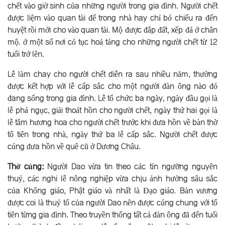
chết vào giờ sinh của những người trong gia đình. Người chết
được liệm vào quan tài để trong nhà hay chỉ bó chiếu ra đến
huyệt rồi mới cho vào quan tài. Mộ được đắp đất, xếp đá ở chân
mộ. ở một số nơi có tục hoả táng cho những người chết từ 12
tuổi trở lên.
Lễ làm chay cho người chết diễn ra sau nhiều năm, thường
được kết hợp với lễ cấp sắc cho một người đàn ông nào đó
đang sống trong gia đình. Lễ tổ chức ba ngày, ngày đầu gọi là
lễ phá ngục, giải thoát hồn cho người chết, ngày thứ hai gọi là
lễ tắm hương hoa cho người chết trước khi đưa hồn về bàn thờ
tổ tiên trong nhà, ngày thứ ba lễ cấp sắc. Người chết được
cúng đưa hồn về quê cũ ở Dương Châu.
Thờ cúng:
Người Dao vừa tin theo các tín ngưỡng nguyên
thuỷ, các nghi lễ nông nghiệp vừa chịu ảnh hưởng sâu sắc
của Khổng giáo, Phật giáo và nhất là Ðạo giáo. Bàn vương
được coi là thuỷ tổ của người Dao nên được cúng chung với tổ
tiên từng gia đình. Theo truyền thống tất cả đàn ông đã đến tuổi