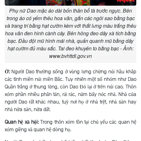
Phụ nữ Dao mặc áo dài bốn thân bổ tà trước ngực. Bên
trong áo có yếm thêu hoa văn, gắn các ngôi sao bằng bạc
và trang trí bằng hạt cườm kèm với thắt lưng màu trắng thêu
hoa văn đen hình cành cây. Bên hông đeo dây xà tích bằng
bạc. Đầu đội mũ hình mái nhà, quấn quanh mũ bằng dây
hạt cườm đủ màu sắc. Tai đeo khuyên to bằng bạc - Ảnh:
www.bvhttdl.gov.vn
Ở:
Người Dao thường sống ở vùng lưng chừng núi hầu khắp
các tỉnh miền núi miền Bắc. Tuy nhiên một số nhóm như Dao
Quần trắng ở thung lũng, còn Dao Ðỏ lại ở trên núi cao. Thôn
xóm phần nhiều phân tán, rải rác, năm bẩy nóc nhà. Nhà của
người Dao rất khác nhau, tuỳ nơi họ ở nhà trệt, nhà sàn hay
nhà nửa sàn, nửa đất.
Quan hệ xã hội:
Trong thôn xóm tồn tại chủ yếu các quan hệ
xóm giềng và quan hệ dòng họ.