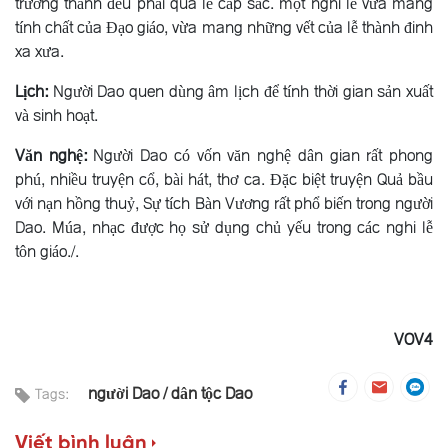
trưởng thành đều phải qua lễ cấp sắc. một nghi lễ vừa mang
tính chất của Ðạo giáo, vừa mang những vết của lễ thành đinh
xa xưa.
Lịch:
Người Dao quen dùng âm lịch để tính thời gian sản xuất
và sinh hoạt.
Văn nghệ:
Người Dao có vốn văn nghệ dân gian rất phong
phú, nhiều truyện cổ, bài hát, thơ ca. Ðặc biệt truyện Quả bầu
với nạn hồng thuỷ, Sự tích Bàn Vương rất phổ biến trong người
Dao. Múa, nhạc được họ sử dụng chủ yếu trong các nghi lễ
tôn giáo./.
VOV4
người Dao
dân tộc Dao
Tags:
Viết bình luận