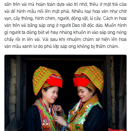
sẵn trên vải mà hoàn toàn dựa vào trí nhớ, thêu ở mặt trái của
vải để hình mẫu nổi lên mặt phải. Nhiều loại hoa văn như chữ
vạn, cây thông, hình chim, người, động vật, lá cây. Cách in hoa
văn trên vải bằng sáp ong ở người Dao rất độc đáo. Muốn hình
gì người ta dùng bút vẽ hay nhúng khuôn in vào sáp ong nóng
chẩy rồi in lên vải. Vải sau khi nhuộm chàm sẽ hiện lên hoa
văn mầu xanh lơ do phủ lớp sáp ong không bị thấm chàm.