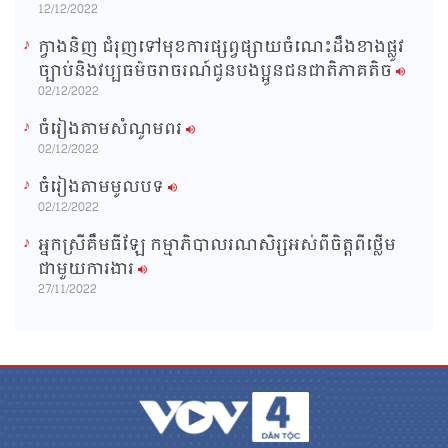
12/12/2022
ក្វាងនិញ ជំរុញទៅមុខការផ្សព្វផ្សាយចំណេះដឹងខាងផ្លូវ
ច្បាប់និងវប្បធម៌ចរាចរណ៍ជូនបងប្អូនជនជាតិភាគតិច
02/12/2022
ចំរៀងតាមសំណូមពរ
02/12/2022
ចំរៀងតាមមូលបទ
02/12/2022
អ្នកស្រីគឹមធីឡែ កម្មាភិបាលរណសិរ្សអស់ពីចិត្តពីថ្លើម
ជាមួយការងារ
27/11/2022