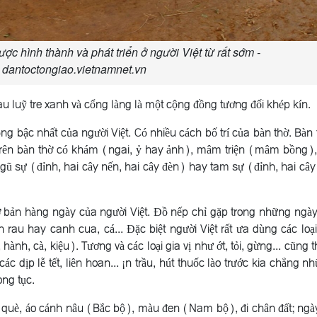
c hình thành và phát triển ở người Việt từ rất sớm -
 dantoctongiao.vietnamnet.vn
au luỹ tre xanh và cổng làng là một cộng đồng tương đối khép kín.
ọng bậc nhất của người Việt. Có nhiều cách bố trí của bàn thờ. Bàn 
. Trên bàn thờ có khám (ngai, ỷ hay ảnh), mâm triện (mâm bồng
 ngũ sự (đỉnh, hai cây nến, hai cây đèn) hay tam sự (đỉnh, hai cây
 bản hàng ngày của người Việt. Ðồ nếp chỉ gặp trong những ngày l
au hay canh cua, cá... Ðặc biệt người Việt rất ưa dùng các lo
 hành, cà, kiệu). Tương và các loại gia vị như ớt, tỏi, gừng... cũng
 dịp lễ tết, liên hoan... ¡n trầu, hút thuốc lào trước kia chẳng nh
ong tục.
què, áo cánh nâu (Bắc bộ), màu đen (Nam bộ), đi chân đất; ngày 