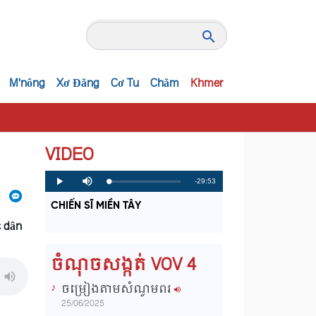
M'nông
Xơ Đăng
Cơ Tu
Chăm
Khmer
VIDEO
R
-29:53
L
P
P
M
o
r
l
u
a
o
a
t
e
CHIẾN SĨ MIỀN TÂY
d
g
y
e
e
r
d
e
c dân
m
:
s
0
s
%
:
a
0
ចំណុចសង្កត់ VOV 4
%
i
ចម្រៀងតាមសំណូមពរ
n
25/06/2025
i