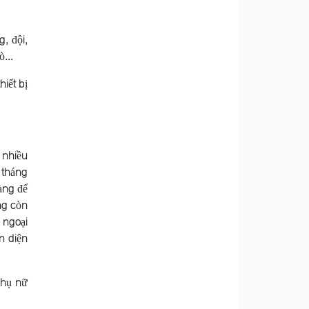
, đội,
ò...
hiết bị
 nhiều
 tháng
àng để
ng còn
 ngoại
n diện
phụ nữ