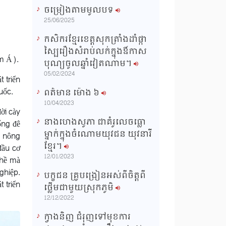
ចម្រៀងតាមមូលបទ
n
25/06/2025
g
កសិករខ្មែរខេត្តសុកត្រាំងដាំផ្កា
T
ស្បៃរឿងសំរាប់លក់ក្នុងឳកាស
am Á).
i
បុណ្យចូលឆ្នាំវៀតណាម។
m
05/02/2024
t triển
e
uốc.
ពត៌មាន ម៉ោង​ ៦
10/04/2023
ời cày
នាងហេងសូភា ជាគំរូលេចធ្លោ
ống đê
ម្នាក់ក្នុងចំណោមយុវជន យុវនារី
t nông
ខ្មែរ។
"đầu cơ
12/01/2023
ghề mà
ghiệp.
បក្ខជន គ្រូបង្រៀនអស់ពីចិត្តពី
 triển
ថ្លើមជាមួយស្រុកភូមិ
12/12/2022
ក្វាងនិញ ជំរុញទៅមុខការ