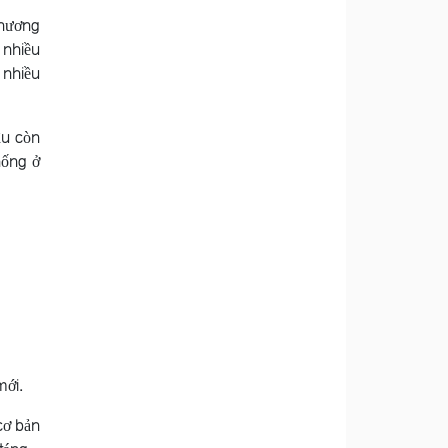
phương
 nhiều
 nhiều
âu còn
hống ở
mới.
cơ bản