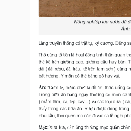
Nông nghiệp lúa nước đã đượ
Ảnh:
Làng truyền thống có trật tự, kỷ cương. Ðằng s
Thờ cúng tổ tiên là hoạt động tinh thần quan tr
thể kê trên giường cao, giường cầu hay bàn
dài (đài rượu, đài trầu, kê trên tam sơn) cùng
bát hương. Y môn có thể bằng gỗ hay vải.
Ăn:
"Cơm tẻ, nước chè" là đồ ăn, thức uống cơ
Trong bữa ăn hàng ngày thường có món canh r
(mắm tôm, cá, tép, cáy...) và các loại dưa (cải,
thấy trong các bữa ăn. Rượu được dùng trong các
nhu cầu, thói quen mà còn đi vào cả lễ nghi ph
Mặc:
Xưa kia, đàn ông thường mặc quần chân 