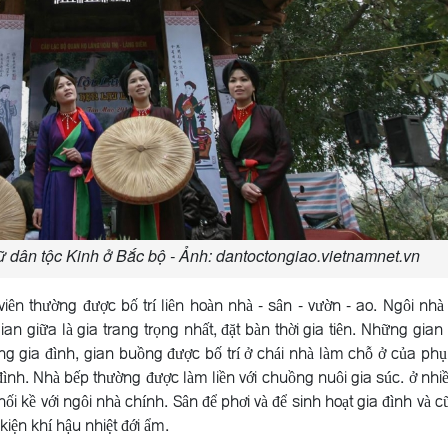
ữ dân tộc Kinh ở Bắc bộ - Ảnh: dantoctongiao.vietnamnet.vn
viên thường được bố trí liên hoàn nhà - sân - vườn - ao. Ngôi nhà
n giữa là gia trang trọng nhất, đặt bàn thời gia tiên. Những gian 
rong gia đình, gian buồng được bố trí ở chái nhà làm chỗ ở của phụ
 đình. Nhà bếp thường được làm liền với chuồng nuôi gia súc. ở nhiề
i kề với ngôi nhà chính. Sân để phơi và để sinh hoạt gia đình và c
kiện khí hậu nhiệt đới ẩm.