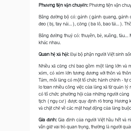
Phương tiện vận chuyển:
Phương tiện vận chuy
Bằng đường bộ có: gánh (gánh quang, gánh cặp
đeo (bị, tay nải...), cõng (ba lô, bao tải...). Th
Bằng đường thuỷ có: thuyền, bè, xuồng, tàu... Mỗi
khác nhau.
Quan hệ xã hội:
Ðại bộ phận người Việt sinh số
Nhiều xã cũng chỉ bao gồm một làng lớn và mộ
xóm, có xóm lớn tương đương với thôn và th
Tám, mỗi làng có một tổ chức hành chính - tự 
lo toan nhiều công việc của làng xã từ quản lý
có tổ chức phường hội của những người cùng ng
tịch (ngụ cư) được quy định rõ trong Hương k
và chặt chẽ về các mặt hoạt động của làng buộc
Gia đình:
Gia đình của người Việt hầu hết và
vẫn giữ vai trò quan trọng, thường là người quản