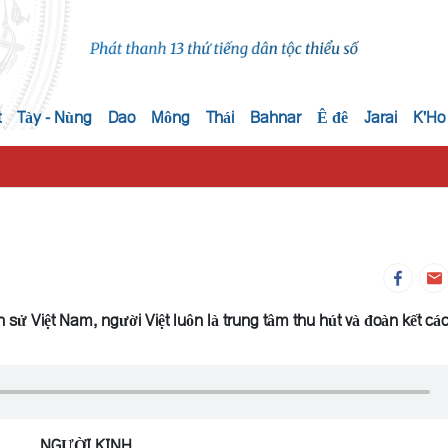
t
Tày - Nùng
Dao
Mông
Thái
Bahnar
Ê đê
Jarai
K'Ho
ịch sử Việt Nam, người Việt luôn là trung tâm thu hút và đoàn kết cá
NGƯỜI KINH