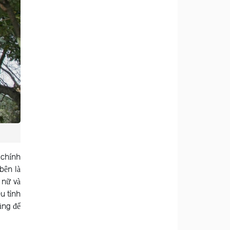
 chính
bên là
 nữ và
u tỉnh
ũng để