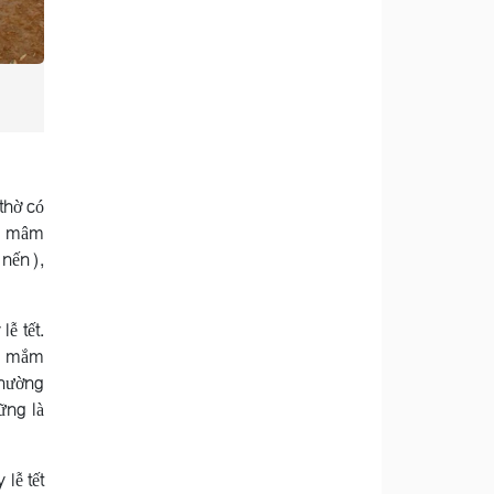
thờ có
), mâm
 nến),
ễ tết.
ại mắm
 thường
ững là
lễ tết