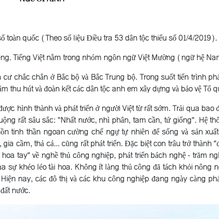
toàn quốc (Theo số liệu Điều tra 53 dân tộc thiểu số 01/4/2019).
t riêng. Tiếng Việt nằm trong nhóm ngôn ngữ Việt Mường (ngữ hệ N
nh cư chắc chắn ở Bắc bộ và Bắc Trung bộ. Trong suốt tiến trình phá
 tâm thu hút và đoàn kết các dân tộc anh em xây dựng và bảo vệ Tổ q
ợc hình thành và phát triển ở người Việt từ rất sớm. Trải qua bao đ
uộng rất sâu sắc: "Nhất nước, nhì phân, tam cần, tứ giống". Hệ th
hồn tinh thần ngoan cường chế ngự tự nhiên để sống và sản xuấ
gia cầm, thả cá... cũng rất phát triển. Ðặc biệt con trâu trở thành 
ó hoa tay" về nghề thủ công nghiệp, phát triển bách nghệ - trăm n
 sự khéo léo tài hoa. Không ít làng thủ công đã tách khỏi nông n
. Hiện nay, các đô thị và các khu công nghiệp đang ngày càng phát
 đất nước.