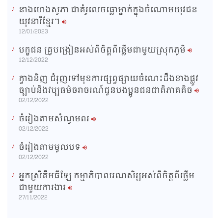
នាងហេងសូភា ជាគំរូលេចធ្លោម្នាក់ក្នុងចំណោមយុវជន
យុវនារីខ្មែរ។
12/01/2023
បក្ខជន គ្រូបង្រៀនអស់ពីចិត្តពីថ្លើមជាមួយស្រុកភូមិ
12/12/2022
ក្វាងនិញ ជំរុញទៅមុខការផ្សព្វផ្សាយចំណេះដឹងខាងផ្លូវ
ច្បាប់និងវប្បធម៌ចរាចរណ៍ជូនបងប្អូនជនជាតិភាគតិច
02/12/2022
ចំរៀងតាមសំណូមពរ
02/12/2022
ចំរៀងតាមមូលបទ
02/12/2022
អ្នកស្រីគឹមធីឡែ កម្មាភិបាលរណសិរ្សអស់ពីចិត្តពីថ្លើម
ជាមួយការងារ
27/11/2022