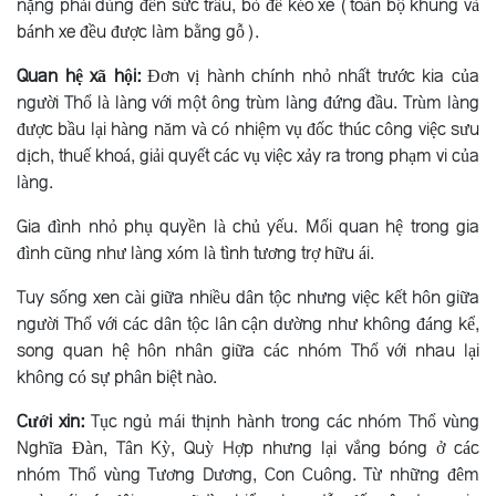
nặng phải dùng đến sức trâu, bò để kéo xe (toàn bộ khung và
bánh xe đều được làm bằng gỗ).
Quan hệ xã hội:
Ðơn vị hành chính nhỏ nhất trước kia của
người Thổ là làng với một ông trùm làng đứng đầu. Trùm làng
được bầu lại hàng năm và có nhiệm vụ đốc thúc công việc sưu
dịch, thuế khoá, giải quyết các vụ việc xảy ra trong phạm vi của
làng.
Gia đình nhỏ phụ quyền là chủ yếu. Mối quan hệ trong gia
đình cũng như làng xóm là tình tương trợ hữu ái.
Tuy sống xen cài giữa nhiều dân tộc nhưng việc kết hôn giữa
người Thổ với các dân tộc lân cận dường như không đáng kể,
song quan hệ hôn nhân giữa các nhóm Thổ với nhau lại
không có sự phân biệt nào.
Cưới xin:
Tục ngủ mái thịnh hành trong các nhóm Thổ vùng
Nghĩa Ðàn, Tân Kỳ, Quỳ Hợp nhưng lại vắng bóng ở các
nhóm Thổ vùng Tương Dương, Con Cuông. Từ những đêm