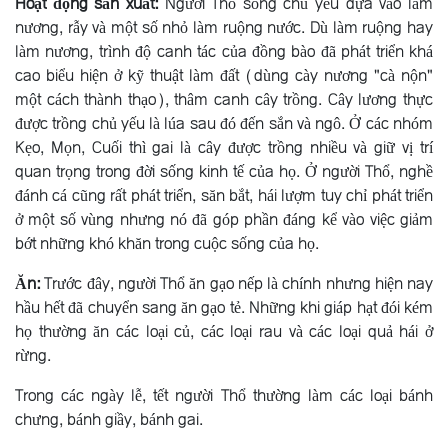
Hoạt động sản xuất:
Người Thổ sống chủ yếu dựa vào làm
nương, rẫy và một số nhỏ làm ruộng nước. Dù làm ruộng hay
làm nương, trình độ canh tác của đồng bào đã phát triển khá
cao biểu hiện ở kỹ thuật làm đất (dùng cày nương "cà nộn"
một cách thành thạo), thâm canh cây trồng. Cây lương thực
được trồng chủ yếu là lúa sau đó đến sắn và ngô. Ở các nhóm
Kẹo, Mọn, Cuối thì gai là cây được trồng nhiều và giữ vị trí
quan trọng trong đời sống kinh tế của họ. Ở người Thổ, nghề
đánh cá cũng rất phát triển, săn bắt, hái lượm tuy chỉ phát triển
ở một số vùng nhưng nó đã góp phần đáng kể vào việc giảm
bớt những khó khăn trong cuộc sống của họ.
Ăn:
Trước đây, người Thổ ăn gạo nếp là chính nhưng hiện nay
hầu hết đã chuyển sang ăn gạo tẻ. Những khi giáp hạt đói kém
họ thường ăn các loại củ, các loại rau và các loại quả hái ở
rừng.
Trong các ngày lễ, tết người Thổ thường làm các loại bánh
chưng, bánh giầy, bánh gai.