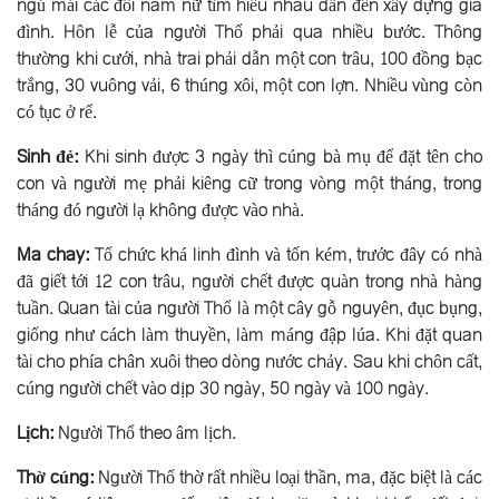
ngủ mái các đôi nam nữ tìm hiểu nhau dẫn đến xây dựng gia
đình. Hôn lễ của người Thổ phải qua nhiều bước. Thông
thường khi cưới, nhà trai phải dẫn một con trâu, 100 đồng bạc
trắng, 30 vuông vải, 6 thúng xôi, một con lợn. Nhiều vùng còn
có tục ở rể.
Sinh đẻ:
Khi sinh được 3 ngày thì cúng bà mụ để đặt tên cho
con và người mẹ phải kiêng cữ trong vòng một tháng, trong
tháng đó người lạ không được vào nhà.
Ma chay:
Tổ chức khá linh đình và tốn kém, trước đây có nhà
đã giết tới 12 con trâu, người chết được quàn trong nhà hàng
tuần. Quan tài của người Thổ là một cây gỗ nguyên, đục bụng,
giống như cách làm thuyền, làm máng đập lúa. Khi đặt quan
tài cho phía chân xuôi theo dòng nước chảy. Sau khi chôn cất,
cúng người chết vào dịp 30 ngày, 50 ngày và 100 ngày.
Lịch:
Người Thổ theo âm lịch.
Thờ cúng:
Người Thổ thờ rất nhiều loại thần, ma, đặc biệt là các