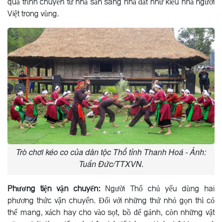
quá trình chuyển từ nhà sàn sang nhà đất như kiểu nhà người
Việt trong vùng.
Trò chơi kéo co của dân tộc Thổ tỉnh Thanh Hoá - Ảnh:
Tuấn Đức/TTXVN.
Phương tiện vận chuyển:
Người Thổ chủ yếu dùng hai
phương thức vận chuyển. Ðối với những thứ nhỏ gọn thì có
thể mang, xách hay cho vào sọt, bồ để gánh, còn những vật