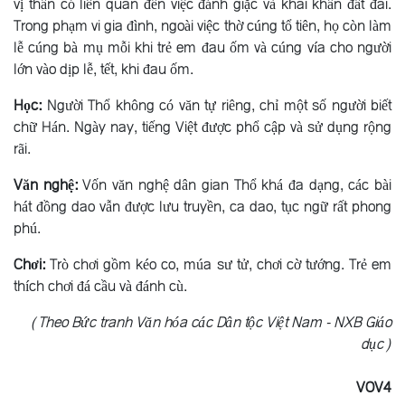
vị thần có liên quan đến việc đánh giặc và khai khẩn đất đai.
Trong phạm vi gia đình, ngoài việc thờ cúng tổ tiên, họ còn làm
lễ cúng bà mụ mỗi khi trẻ em đau ốm và cúng vía cho người
lớn vào dịp lễ, tết, khi đau ốm.
Học:
Người Thổ không có văn tự riêng, chỉ một số người biết
chữ Hán. Ngày nay, tiếng Việt được phổ cập và sử dụng rộng
rãi.
Văn nghệ:
Vốn văn nghệ dân gian Thổ khá đa dạng, các bài
hát đồng dao vẫn được lưu truyền, ca dao, tục ngữ rất phong
phú.
Chơi:
Trò chơi gồm kéo co, múa sư tử, chơi cờ tướng. Trẻ em
thích chơi đá cầu và đánh cù.
(Theo Bức tranh Văn hóa các Dân tộc Việt Nam - NXB Giáo
dục)
VOV4