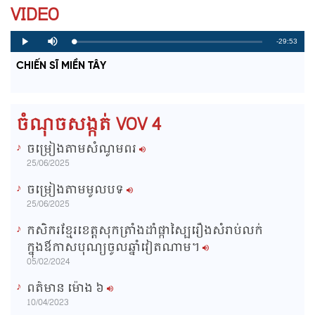
VIDEO
R
-29:53
L
P
P
M
o
r
l
u
a
o
a
t
e
CHIẾN SĨ MIỀN TÂY
d
g
y
e
e
r
d
e
m
:
s
0
s
%
:
a
0
ចំណុចសង្កត់ VOV 4
%
i
ចម្រៀងតាមសំណូមពរ
n
25/06/2025
i
ចម្រៀងតាមមូលបទ
n
25/06/2025
g
កសិករខ្មែរខេត្តសុកត្រាំងដាំផ្កាស្បៃរឿងសំរាប់លក់
T
ក្នុងឳកាសបុណ្យចូលឆ្នាំវៀតណាម។
i
05/02/2024
m
ពត៌មាន ម៉ោង​ ៦
e
10/04/2023