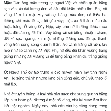
Mặc:
Ðàn ông mặc tương tự người Việt với chiếc quần trắng
cạp vấn, áo dài lương đen và đầu đội khăn nhiễu tím. Phụ nữ
vùng Lâm La mặc váy vải sợi bông màu đen, có thêu hai
đường chỉ màu từ cạp tới gấu váy; mặc áo 5 thân màu nâu
hoặc trắng. Ở vùng Qùy Hợp, váy phụ nữ thường được mua
hoặc đổi của người Thái. Váy bằng vải sợi bông nhuộm chàm,
dệt kẻ sọc ngang, khi mặc những đường sọc đó tạo thành
vòng tròn song song quanh thân. Áo cánh trắng cổ viền, tay
hẹp như áo cánh người Việt. Phụ nữ đều đội khăn vuông trắng
giống như người Mường và để tang bằng khăn dài trắng giống
người Việt.
Ở:
Người Thổ cư tập trung ở các huyện miền Tây tỉnh Nghệ
An. Họ sống thành những làng bản đông đúc, chủ yếu theo lối
mật tập.
Nhà ở truyền thống là loại nhà sàn được che xung quanh bằng
liếp nứa hoặc gỗ. Nhưng ở một số vùng, nhà lại được làm theo
kiểu cột ngoãm. Ngày nay, nhà cửa của họ cũng đang trong