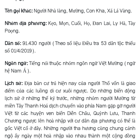
Tên gọi khác:
Người Nhà làng, Mường, Con Kha, Xá Lá Vàng.
Nhóm địa phương:
Kẹo, Mọn, Cuối, Họ, Ðan Lai, Ly Hà, Tày
Poọng.
Dân số:
91.430 người (Theo số liệu Điều tra 53 dân tộc thiểu
số 01/4/2019).
Ngôn ngữ:
Tiếng nói thuộc nhóm ngôn ngữ Việt Mường (ngữ
hệ Nam Á).
Lịch sử:
Ðịa bàn cư trú hiện nay của người Thổ vốn là giao
điểm của các luồng di cư xuôi ngược. Do những biến động
lịch sử ở những thế kỷ trước, những nhóm người Mường từ
miền Tây Thanh Hoá dịch chuyển vào phía Nam gặp gỡ người
Việt từ các huyện ven biển Diễn Châu, Quỳnh Lưu, Thanh
Chương ngược lên hoà nhập với cư dân địa phương có thể là
gốc Việt cổ ở đây. Những người tha hương cùng chung cảnh
ngộ ấy ngày một hoà nhập vào nhau thành một cộng đồng