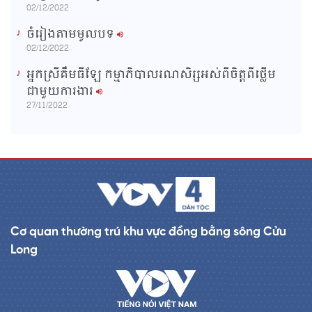
02/12/2022
ចំរៀងតាមមូលបទ
02/12/2022
អ្នកស្រីគឹមធីឡែ កម្មាភិបាលរណសិរ្សអស់ពីចិត្តពីថ្លើម
ជាមួយការងារ
27/11/2022
Cơ quan thường trú khu vực đồng bằng sông Cửu
Long