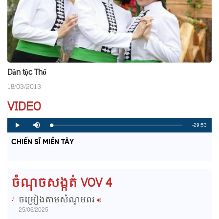
Dân tộc Thổ
18/03/2013
VIDEO
R
-29:53
L
P
P
M
o
r
l
u
a
o
a
t
e
CHIẾN SĨ MIỀN TÂY
d
g
y
e
e
r
d
e
m
:
s
0
s
%
:
a
0
ចំណុចសង្កត់ VOV 4
%
i
ចម្រៀងតាមសំណូមពរ
n
25/06/2025
i