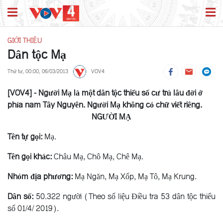
GIỚI THIỆU
Dân tộc Mạ
Thứ tư, 00:00, 06/03/2013
VOV4
[VOV4] - Người Mạ là một dân tộc thiểu số cư trú lâu đời ở
phía nam Tây Nguyên. Người Mạ không có chữ viết riêng.
NGƯỜI MẠ
Tên tự gọi:
Mạ.
Tên gọi khác:
Châu Mạ, Chô Mạ, Chê Mạ.
Nhóm địa phương:
Mạ Ngăn, Mạ Xốp, Mạ Tô, Mạ Krung.
Dân số:
50.322 người (Theo số liệu Điều tra 53 dân tộc thiểu
số 01/4/ 2019).