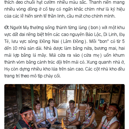
thích đeo chuỗi hạt cườm nhiều màu sắc. Thanh niên mang
nhiều vòng đồng ở cổ tay có ngấn khắc chìm như là ký hiệu
của các lễ hiến sinh tế thần linh, cầu mát cho chính mình.
Ở:
Người Mạ thường sống thành từng làng (bon) với một khu
vực đất đai riêng biệt trên các cao nguyên Bảo Lộc, Di Linh, Ðạ
Tẻ, lưu vực sông Ðồng Nai (Lâm Ðồng). Mỗi "bon" có từ 5
đến 10 nhà sàn dài. Nhà được làm bằng nứa, bương mai, hai
mái lợp bằng lá mây. Mái cửa ra vào (cửa mẹ) uốn khum
thành vòm bằng cành trúc đội trên mái cỏ. Xung quanh nhà ở,
Họ còn dựng nhiều kho lúa trên sàn cao. Các cột nhà kho đều
trang trí theo mô típ chày cối.