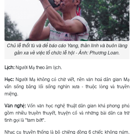
Chủ lễ thổi tù và để báo cáo Yang, thần linh và buôn làng
gần xa về việc tổ chức lễ hội - Ảnh: Phương Loan.
Lịch:
Người Mạ theo âm lịch.
Học:
Người Mạ không có chữ viết, nền văn hoá dân gian Mạ
vẫn sống bằng lối sống nghìn xưa - thuộc lòng và truyền
miệng.
Văn nghệ:
Vốn văn học nghệ thuật dân gian khá phong phú
gồm nhiều truyền thuyết, truyện cổ và những bài dân ca trữ
tình gọi là "tam bớt".
Nhạc cụ truyền thống là bộ chiêng đồng 6 chiếc không núm.