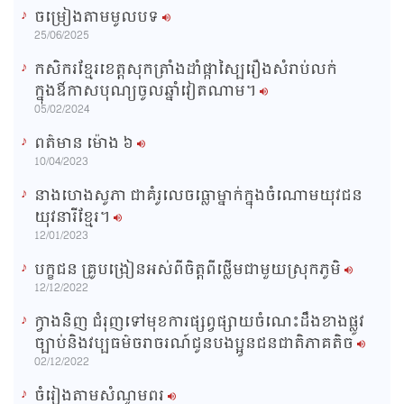
ចម្រៀងតាមមូលបទ
n
25/06/2025
g
កសិករខ្មែរខេត្តសុកត្រាំងដាំផ្កាស្បៃរឿងសំរាប់លក់
T
ក្នុងឳកាសបុណ្យចូលឆ្នាំវៀតណាម។
i
05/02/2024
m
ពត៌មាន ម៉ោង​ ៦
e
10/04/2023
នាងហេងសូភា ជាគំរូលេចធ្លោម្នាក់ក្នុងចំណោមយុវជន
យុវនារីខ្មែរ។
12/01/2023
បក្ខជន គ្រូបង្រៀនអស់ពីចិត្តពីថ្លើមជាមួយស្រុកភូមិ
12/12/2022
ក្វាងនិញ ជំរុញទៅមុខការផ្សព្វផ្សាយចំណេះដឹងខាងផ្លូវ
ច្បាប់និងវប្បធម៌ចរាចរណ៍ជូនបងប្អូនជនជាតិភាគតិច
02/12/2022
ចំរៀងតាមសំណូមពរ