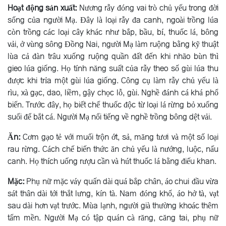
Hoạt động sản xuất:
Nương rẫy đóng vai trò chủ yếu trong đời
sống của người Mạ. Ðây là loại rẫy đa canh, ngoài trồng lúa
còn trồng các loại cây khác như bắp, bầu, bí, thuốc lá, bông
vải, ở vùng sông Ðồng Nai, người Mạ làm ruộng bằng kỹ thuật
lùa cả đàn trâu xuống ruộng quần đất đến khi nhão bùn thì
gieo lúa giống. Họ tính năng suất của rẫy theo số gùi lúa thu
được khi trỉa một gùi lúa giống. Công cụ làm rẫy chủ yếu là
rìu, xà gạc, dao, liềm, gậy chọc lỗ, gùi. Nghề đánh cá khá phổ
biến. Trước đây, họ biết chế thuốc độc từ loại lá rừng bỏ xuống
suối để bắt cá. Người Mạ nổi tiếng về nghề trồng bông dệt vải.
Ăn:
Cơm gạo tẻ với muối trộn ớt, sả, măng tươi và một số loại
rau rừng. Cách chế biến thức ăn chủ yếu là nướng, luộc, nấu
canh. Họ thích uống rượu cần và hút thuốc lá bằng điếu khan.
Mặc:
Phụ nữ mặc váy quấn dài quá bắp chân, áo chui đầu vừa
sát thân dài tới thắt lưng, kín tà. Nam đóng khố, áo hở tà, vạt
sau dài hơn vạt trước. Mùa lạnh, người già thường khoác thêm
tấm mền. Người Mạ có tập quán cà răng, căng tai, phụ nữ