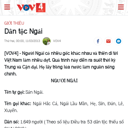
GIỚI THIỆU
Dân tộc Ngái
Thứ hai, 00:00, 11/03/2013
VOV4
[VOV4] - Người Ngái có nhiều gốc khác nhau và thiên di tới
Việt Nam làm nhiều đợt. Quá trình này diễn ra suốt thời kỳ
Trung và Cận đại. Họ lấy trồng lúa nước làm nguồn sống
chính.
NGƯỜI NGÁI
Tên tự gọi:
Sán Ngải.
Tên gọi khác:
Ngái Hắc Cá, Ngái Lầu Mần, Hẹ, Sín, Ðản, Lê,
Xuyến.
Dân số:
1.649 người (Theo số liệu Điều tra 53 dân tộc thiểu số