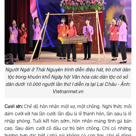
Người Ngái ở Thái Nguyên trình diễn điệu hát, trò chơi dân
tộc trong khuôn khổ Ngày hội Văn hóa các dân tộc có số
dân dưới 10.000 người lần thứ I diễn ra tại Lai Châu - Ảnh:
Vietnamnet.vn
Cưới xin:
Chế độ hôn nhân một vợ, một chồng. Nghi thức mỗi
đám cưới với hai lần cưới: lần đầu là lễ thành hôn, lần sau là lễ
nhập phòng. Tuổi kết hôn sớm, hôn nhân máng tính gả bán
cao. Sau đám cưới cô dâu cư trú bên chồng. Chỉ có những
trường hợp đặc biệt (nhà gái không có con trai, chú rể đông