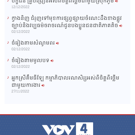
បក្ខជន គ្រូបង្រៀនអស់ពីចិត្តពីថ្លើមជាមួយស្រុកភូមិ
12/12/2022
ក្វាងនិញ ជំរុញទៅមុខការផ្សព្វផ្សាយចំណេះដឹងខាងផ្លូវ
ច្បាប់និងវប្បធម៌ចរាចរណ៍ជូនបងប្អូនជនជាតិភាគតិច
02/12/2022
ចំរៀងតាមសំណូមពរ
02/12/2022
ចំរៀងតាមមូលបទ
02/12/2022
អ្នកស្រីគឹមធីឡែ កម្មាភិបាលរណសិរ្សអស់ពីចិត្តពីថ្លើម
ជាមួយការងារ
27/11/2022