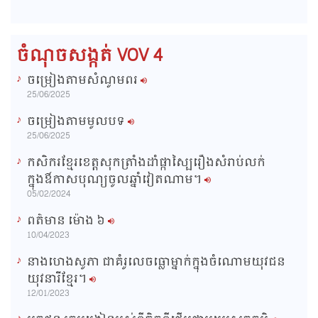
e
r
d
e
m
:
s
0
s
%
:
a
0
ចំណុចសង្កត់ VOV 4
%
i
ចម្រៀងតាមសំណូមពរ
n
25/06/2025
i
ចម្រៀងតាមមូលបទ
n
25/06/2025
g
កសិករខ្មែរខេត្តសុកត្រាំងដាំផ្កាស្បៃរឿងសំរាប់លក់
T
ក្នុងឳកាសបុណ្យចូលឆ្នាំវៀតណាម។
i
05/02/2024
m
ពត៌មាន ម៉ោង​ ៦
e
10/04/2023
នាងហេងសូភា ជាគំរូលេចធ្លោម្នាក់ក្នុងចំណោមយុវជន
យុវនារីខ្មែរ។
12/01/2023