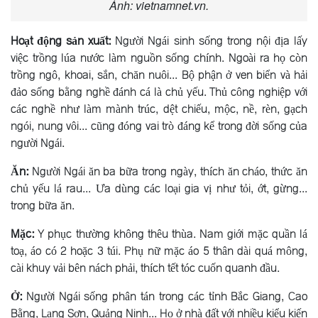
Ảnh: vietnamnet.vn.
Hoạt động sản xuất:
Người Ngái sinh sống trong nội địa lấy
việc trồng lúa nước làm nguồn sống chính. Ngoài ra họ còn
trồng ngô, khoai, sắn, chăn nuôi... Bộ phận ở ven biển và hải
đảo sống bằng nghề đánh cá là chủ yếu. Thủ công nghiệp với
các nghề như làm mành trúc, dệt chiếu, mộc, nề, rèn, gạch
ngói, nung vôi... cũng đóng vai trò đáng kể trong đời sống của
người Ngái.
Ăn:
Người Ngái ăn ba bữa trong ngày, thích ăn cháo, thức ăn
chủ yếu lá rau... Ưa dùng các loại gia vị như tỏi, ớt, gừng...
trong bữa ăn.
Mặc:
Y phục thường không thêu thùa. Nam giới mặc quần lá
toạ, áo có 2 hoặc 3 túi. Phụ nữ mặc áo 5 thân dài quá mông,
cài khuy vải bên nách phải, thích tết tóc cuốn quanh đầu.
Ở:
Người Ngái sống phân tán trong các tỉnh Bắc Giang, Cao
Bằng, Lạng Sơn, Quảng Ninh... Họ ở nhà đất với nhiều kiểu kiến