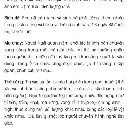
anh em...) mới có hiện tượng ở rể.
Sinh đẻ:
Phụ nữ có mang và sinh nở phải kiêng khem nhiều
trong cả ăn uống và hành vi. Trẻ sơ sinh sau 2-3 ngày đã được
mẹ cho ăn bột.
Ma chay:
Người Ngái quan niệm chết tức là linh hồn chuyển
sang sống trong một thế giới khác. Vì thế họ thường chôn
theo người chết những đồ tuỳ táng mà khi sống người ta vẫn
dùng. Tang lễ có nhiều công đoạn phức tạp: báo tang, nhập
quan, chôn cất, mở mả...
Thờ cúng:
Tin vào sự tồn tại của hai phần trong con người (thể
xác và linh hồn) cũng như sự tồn tại của các thần thánh, linh
hồn người). Người ngái thường thờ cúng nhiều đối tượng như
tổ tiên, thần, Phật, ma rừng, vong hồn thập loại chúng sinh...
Nghi thức cúng mỗi đối tượng khác nhau cùng các loại lễ vật
khác nhau. Ðã tồn tại một lớp người chuyên hành nghề tôn
giáo.