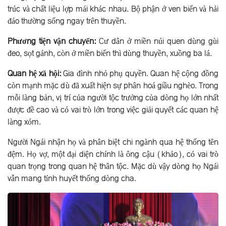
trúc và chất liệu lợp mái khác nhau. Bộ phận ở ven biển và hải
đảo thường sống ngay trên thuyền.
Phương tiện vận chuyển:
Cư dân ở miền núi quen dùng gùi
đeo, sọt gánh, còn ở miền biển thì dùng thuyền, xuồng ba lá.
Quan hệ xã hội:
Gia đình nhỏ phụ quyền. Quan hệ cộng đồng
còn mạnh mặc dù đã xuất hiện sự phân hoá giầu nghèo. Trong
mỗi làng bản, vị trí của người tộc trưởng của dòng họ lớn nhất
được đề cao và có vai trò lớn trong việc giải quyết các quan hệ
làng xóm.
Người Ngái nhận họ và phân biệt chi ngành qua hệ thống tên
đệm. Họ vợ, một đại diện chính là ông cậu (khảo), có vai trò
quan trọng trong quan hệ thân tộc. Mặc dù vậy dòng họ Ngái
vẫn mang tính huyết thống dòng cha.