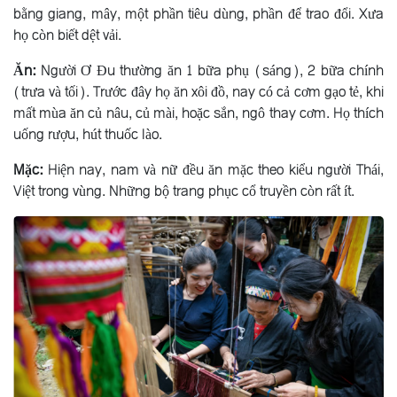
bằng giang, mây, một phần tiêu dùng, phần để trao đổi. Xưa
họ còn biết dệt vải.
Ăn:
Người Ơ Ðu thường ăn 1 bữa phụ (sáng), 2 bữa chính
(trưa và tối). Trước đây họ ăn xôi đồ, nay có cả cơm gạo tẻ, khi
mất mùa ăn củ nâu, củ mài, hoặc sắn, ngô thay cơm. Họ thích
uống rượu, hút thuốc lào.
Mặc:
Hiện nay, nam và nữ đều ăn mặc theo kiểu người Thái,
Việt trong vùng. Những bộ trang phục cổ truyền còn rất ít.