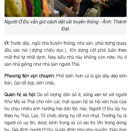
Người Ơ Đu vẫn giữ cách dệt vải truyền thống - Ảnh: Thành
Đạt.
Ở:
Trước đây, ngôi nhà truyền thống, nhà sàn, phải dựng quay
đầu vào núi (dựng chiều dọc). Khi dựng cột phải tuân theo
một thứ tự nhất định. Nay kiểu nhà này không còn nữa. Họ ở
sàn nhà giống như nhà sàn người Thái.
Phương tiện vận chuyển:
Phổ biến hơn cả là gùi dây đeo bên
trán. Gùi rất đẹp, bền chắc.
Quan hệ xã hội:
Do số lượng dân số ít, sống xen kẽ với người
Khơ Mú và Thái cho nên các mặt quan hệ xã hội văn hóa của
họ chịu nhiều ảnh hưởng hai dân tộc này. Người Ơ Ðu lấy họ
theo họ Thái, Lào. Tổ chức dòng họ rất mờ nhạt. Trưởng họ là
người có uy tín, được kính trọng và có vai trò lớn trong dòng
họ. Gia đình người Ơ Ðu là gia đình nhỏ phụ quyền. Ðàn ông