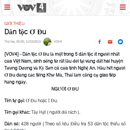
GIỚI THIỆU
Dân tộc Ơ Đu
Thứ hai, 00:00, 11/03/2013
VOV4
[VOV4] - Dân tộc Ơ Đu là một trong 5 dân tộc ít người nhất
của Việt Nam, sinh sống từ rất lâu đời tại vùng đất hai huyện
Tương Dương và Kỳ Sơn cũ của tỉnh Nghệ An. Hầu hết người
Ơ Ðu dùng các tiếng Khơ Mú, Thái làm công cụ giao tiếp
hàng ngày.
NGƯỜI Ơ ĐU
Tên tự gọi:
Ơ Ðu hoặc I Ðu.
Tên gọi khác:
Tày Hạt (người đói rách).
Dân số:
428 người (Theo số liệu Điều tra 53 dân tộc thiểu số