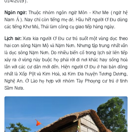
01/4/2019).
Ngôn ngữ:
Thuộc nhóm ngôn ngữ Môn - Khơ Me (ngữ hệ
Nam Á). Nay chỉ còn tiếng mẹ đẻ. Hầu hết người Ơ Ðu dùng
các tiếng Khơ Mú, Thái làm công cụ giao tiếp hàng ngày.
Lịch sử:
Xưa kia người Ơ Ðu cư trú suốt một vùng dọc theo
hai con sông Nặm Mộ và Nặm Nơn. Nhưng tập trung nhất vẫn
là dọc sông Nặm Nơn. Do nhiều biến cố trong lịch sử liên tiếp
xảy ra ở vùng này buộc họ phải rời đi nơi khác hay sống hoà
lẫn với các cư dân mới đến. Hiện người Ơ Ðu ở hai bản đông
nhất là Xốp Pột và Kim Hoà, xã Kim Ða huyện Tương Dương,
Nghệ An. Ở Lào họ hợp với nhóm Tày Phoọng cư trú ở tỉnh
Sầm Nưa.