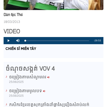
Dân tộc Thổ
18/03/2013
VIDEO
R
-29:53
L
P
P
M
o
r
l
u
a
o
a
t
e
CHIẾN SĨ MIỀN TÂY
d
g
y
e
e
r
d
e
m
:
s
0
s
%
:
a
0
ចំណុចសង្កត់ VOV 4
%
i
ចម្រៀងតាមសំណូមពរ
n
25/06/2025
i
ចម្រៀងតាមមូលបទ
n
25/06/2025
g
កសិករខ្មែរខេត្តសុកត្រាំងដាំផ្កាស្បៃរឿងសំរាប់លក់
T