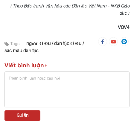
(Theo Bức tranh Văn hóa các Dân tộc Việt Nam - NXB Giáo
dục)
VOV4
người Ơ Đu
dân tộc Ơ Đu
Tags:
sắc mầu dân tộc
Viết bình luận