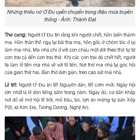
Những thiếu nữ Ơ Đu uyển chuyển trong điệu múa truyền
thống - Ảnh: Thành Đạt
Thờ cúng:
Người Ơ Ðu tin rằng khi người chết, hồn biến thành
ma. Hồn thân thể ngụ tại bãi tha ma, hồn gốc ở chỏm tóc ở lại
làm ma nhà. Ma nhà chỉ ở với con cháu một đời theo thứ tự từ
con trai cả đến con trai thứ. Khi các con trai đã chết hết, người
ta làm lễ tiễn ma nhà về với tổ tiên. Nơi thờ ma nhà tại góc hồi
của gian thứ hai. Bàn thờ đơn giản, treo cao sát mái nhà.
Lễ tết:
Người Ơ Ðu ăn tết Nguyên đán, tết cơm mới. Ngày hội
lớn nhất là lễ đón tiếng sấm trong năm. Ngày đó, cư dân khắp
nơi đổ về mở hội tế trời, mổ trâu, bò, lợn ăn mừng tại bản Xốp
Pột, xã Kim Ða, Tương Dương, Nghệ An.