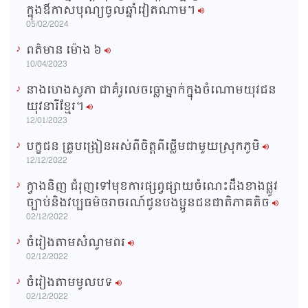
ក្នុងឳកាសបុណ្យចូលឆ្នាំវៀតណាម។
i
05/02/2024
m
ពត៌មាន ម៉ោង​ ៦
e
10/04/2023
នាងហេងសូភា ជាគំរូលេចធ្លោម្នាក់ក្នុងចំណោមយុវជន
យុវនារីខ្មែរ។
12/01/2023
បក្ខជន គ្រូបង្រៀនអស់ពីចិត្តពីថ្លើមជាមួយស្រុកភូមិ
12/12/2022
ក្វាងនិញ ជំរុញទៅមុខការផ្សព្វផ្សាយចំណេះដឹងខាងផ្លូវ
ច្បាប់និងវប្បធម៌ចរាចរណ៍ជូនបងប្អូនជនជាតិភាគតិច
02/12/2022
ចំរៀងតាមសំណូមពរ
02/12/2022
ចំរៀងតាមមូលបទ
02/12/2022